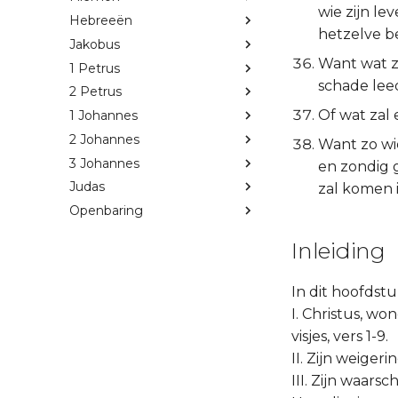
wie zijn le
Hebreeën
hetzelve 
Jakobus
Want wat z
1 Petrus
schade lee
2 Petrus
Of wat zal 
1 Johannes
2 Johannes
Want zo wi
3 Johannes
en zondig 
Judas
zal komen i
Openbaring
Inleiding
In dit hoofdst
I. Christus, w
visjes, vers 1-9.
II. Zijn weiger
III. Zijn waar