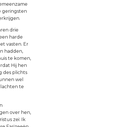
p gemeenzame
de geringsten
rkrijgen.
aren drie
 een harde
et vasten. Er
en hadden,
huis te komen,
ordat Hij hen
 des plichts
 kunnen wel
plachten te
in
ogen over hen,
stus zei: Ik
tse Farizeeën