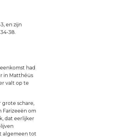
3, en zijn
 34-38.
ereenkomst had
er in Matthéüs
er valt op te
 grote schare,
en Farizeeën om
 dat eerlijker
lijven
t algemeen tot