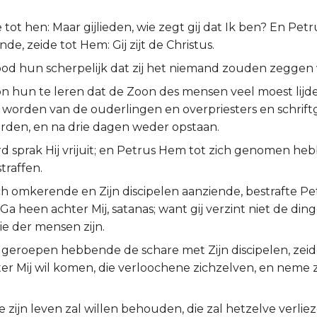
e tot hen: Maar gijlieden, wie zegt gij dat Ik ben? En Petr
e, zeide tot Hem: Gij zijt de Christus.
ood hun scherpelijk dat zij het niemand zouden zeggen
on hun te leren dat de Zoon des mensen veel moest lijd
worden van de ouderlingen en overpriesters en schrift
den, en na drie dagen weder opstaan.
rd sprak Hij vrijuit; en Petrus Hem tot zich genomen h
traffen.
ch omkerende en Zijn discipelen aanziende, bestrafte Pe
a heen achter Mij, satanas; want gij verzint niet de din
die der mensen zijn.
 geroepen hebbende de schare met Zijn discipelen, zeide
er Mij wil komen, die verloochene zichzelven, en neme z
 zijn leven zal willen behouden, die zal hetzelve verlie