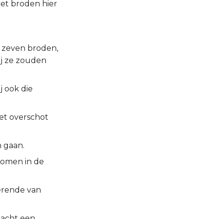
et broden hier
e zeven broden,
ij ze zouden
j ook die
et overschot
n gaan.
ekomen in de
erende van
slacht een