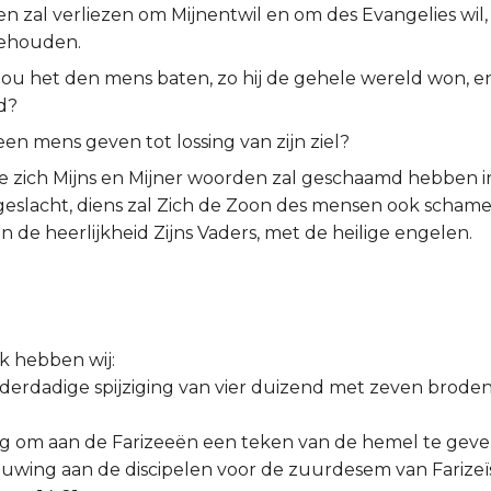
ven zal verliezen om Mijnentwil en om des Evangelies wil, 
behouden.
ou het den mens baten, zo hij de gehele wereld won, en 
d?
een mens geven tot lossing van zijn ziel?
e zich Mijns en Mijner woorden zal geschaamd hebben in
geslacht, diens zal Zich de Zoon des mensen ook schame
n de heerlijkheid Zijns Vaders, met de heilige engelen.
uk hebben wij:
onderdadige spijziging van vier duizend met zeven brode
ing om aan de Farizeeën een teken van de hemel te geven,
schuwing aan de discipelen voor de zuurdesem van Farize