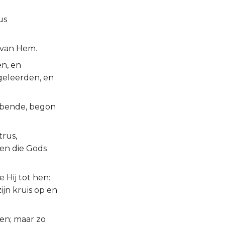
us
 van Hem.
en, en
geleerden, en
ebbende, begon
trus,
gen die Gods
 Hij tot hen:
ijn kruis op en
zen; maar zo