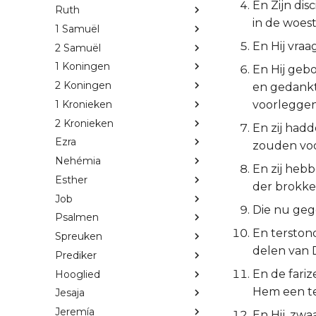
En Zijn di
Ruth
in de woes
1 Samuël
En Hij vraa
2 Samuël
1 Koningen
En Hij geb
2 Koningen
en gedankt 
1 Kronieken
voorleggen;
2 Kronieken
En zij hadd
Ezra
zouden vo
Nehémia
En zij heb
Esther
der brokke
Job
Die nu geg
Psalmen
En terstond
Spreuken
delen van 
Prediker
En de fari
Hooglied
Hem een t
Jesaja
Jeremía
En Hij, zwa