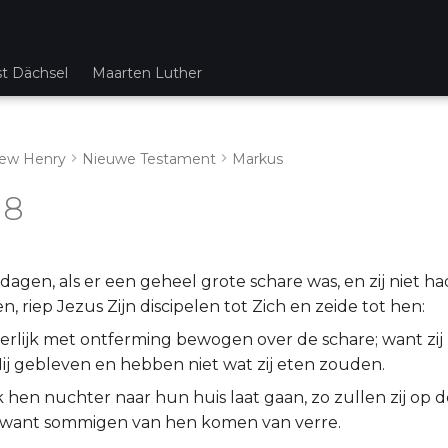
st Dächsel
Maarten Luther
ew Henry
Nieuwe Testament
Markus
 8
dagen, als er een geheel grote schare was, en zij niet ha
, riep Jezus Zijn discipelen tot Zich en zeide tot hen:
erlijk met ontferming bewogen over de schare; want zij z
Mij gebleven en hebben niet wat zij eten zouden.
k hen nuchter naar hun huis laat gaan, zo zullen zij op
 want sommigen van hen komen van verre.