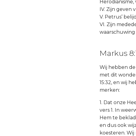
Herodianisme, v
IV. Zijn geven 
V. Petrus’ beli
VI. Zijn medede
waarschuwing a
Markus 8:
Wij hebben de
met dit wonder
15:32, en wij h
merken:
1. Dat onze He
vers 1. In wee
Hem te bekladd
en dus ook wij
koesteren. Wi