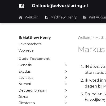
Onlinebijbelverklaring.nl
Welkom
Matthew Henry
Karl Augu
Matthew Henry
Welkom
Matth
Levensschets
Markus
Voorrede
Oude Testament
Genesis
IN dezelve 
Éxodus
eten zouden
Leviticus
Ik word inn
Numeri
dagen bij 
Deuteronomium
En indien I
Jozua
bezwijken;
Richteren