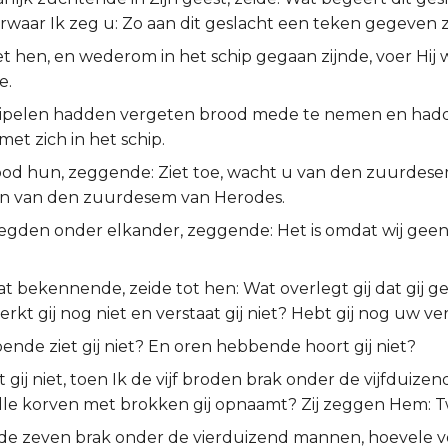
rwaar Ik zeg u: Zo aan dit geslacht een teken gegeven 
iet hen, en wederom in het schip gegaan zijnde, voer Hij
e.
scipelen hadden vergeten brood mede te nemen en hadd
et zich in het schip.
ood hun, zeggende: Ziet toe, wacht u van den zuurdes
en van den zuurdesem van Herodes.
rlegden onder elkander, zeggende: Het is omdat wij gee
at bekennende, zeide tot hen: Wat overlegt gij dat gij 
kt gij nog niet en verstaat gij niet? Hebt gij nog uw v
nde ziet gij niet? En oren hebbende hoort gij niet?
gij niet, toen Ik de vijf broden brak onder de vijfduize
lle korven met brokken gij opnaamt? Zij zeggen Hem: T
 de zeven brak onder de vierduizend mannen, hoevele 