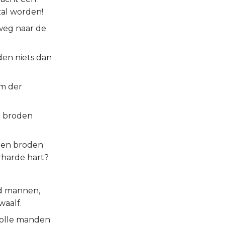
zal worden!
 weg naar de
en niets dan
em der
n broden
geen broden
erharde hart?
nd mannen,
waalf.
volle manden