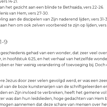
ers 14-21.
van het gezicht aan een blinde te Bethsaida, vers 22-26.
jdenis van Hem, vers 27-30.
ling aan de discipelen van Zijn naderend lijden, vers 31-3
an hen om ook zelven voorbereid te zijn op lijden, vers
1-9
 geschiedenis gehad van een wonder, dat zeer veel ov
, in hoofdstuk 6:25, en het verhaal van hetzelfde wond
ebben er hier weinig verandering of toevoeging bij. Doch 
ere Jezus door zeer velen gevolgd werd, er was een zeer
rwil van de boze kunstenarijen van de schriftgeleerden 
en en Zijn invloed te verbreken, heeft het gemene volk,
zer was dan hun leidslieden, hoge gedachten van Hem b
j mogen aannemen dat deze schare van mensen over he