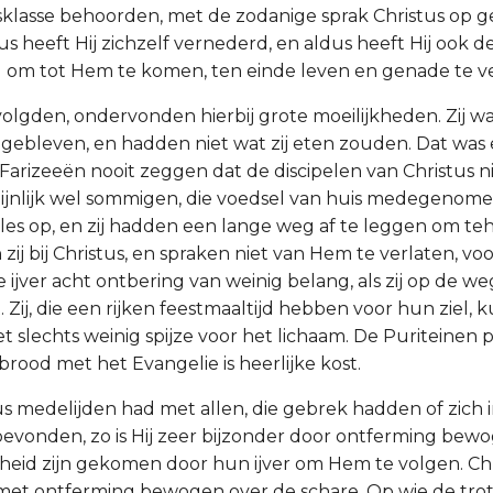
ksklasse behoorden, met de zodanige sprak Christus o
us heeft Hij zichzelf vernederd, en aldus heeft Hij ook 
om tot Hem te komen, ten einde leven en genade te ve
 volgden, ondervonden hierbij grote moeilijkheden. Zij w
gebleven, en hadden niet wat zij eten zouden. Dat was
 Farizeeën nooit zeggen dat de discipelen van Christus ni
ijnlijk wel sommigen, die voedsel van huis medegenom
les op, en zij hadden een lange weg af te leggen om te
zij bij Christus, en spraken niet van Hem te verlaten, vo
jver acht ontbering van weinig belang, als zij op de weg
 Zij, die een rijken feestmaaltijd hebben voor hun ziel,
t slechts weinig spijze voor het lichaam. De Puriteinen 
rood met het Evangelie is heerlijke kost.
tus medelijden had met allen, die gebrek hadden of zich 
evonden, zo is Hij zeer bijzonder door ontferming bew
nheid zijn gekomen door hun ijver om Hem te volgen. Chri
 met ontferming bewogen over de schare. Op wie de tro