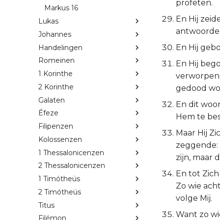
profeten.
Markus 16
En Hij zeid
Lukas
antwoordend
Johannes
En Hij geb
Handelingen
Romeinen
En Hij beg
1 Korinthe
verworpen 
2 Korinthe
gedood wor
Galaten
En dit woo
Éfeze
Hem te bes
Filipenzen
Maar Hij Zi
Kolossenzen
zeggende: G
1 Thessalonicenzen
zijn, maar 
2 Thessalonicenzen
En tot Zich
1 Timótheüs
Zo wie acht
2 Timótheüs
volge Mij.
Titus
Want zo wie
Filémon