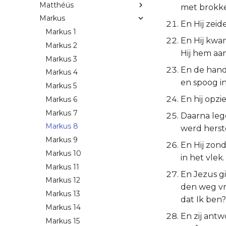
Matthéüs
met brokke
Markus
En Hij zeid
Markus 1
En Hij kwa
Markus 2
Hij hem aa
Markus 3
En de hand
Markus 4
en spoog i
Markus 5
En hij opzi
Markus 6
Markus 7
Daarna leg
Markus 8
werd herste
Markus 9
En Hij zond
Markus 10
in het vlek.
Markus 11
En Jezus gi
Markus 12
den weg vr
Markus 13
dat Ik ben?
Markus 14
En zij ant
Markus 15