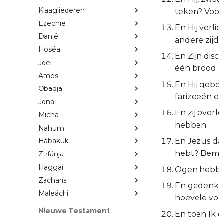
Klaagliederen
teken? Voo
Ezechiël
En Hij verl
Daniël
andere zijd
Hoséa
En Zijn di
Joël
één brood m
Amos
En Hij geb
Obadja
farizeeën 
Jona
En zij ove
Micha
hebben.
Nahum
En Jezus d
Hábakuk
hebt? Bemer
Zefánja
Haggaï
Ogen hebbe
Zacharía
En gedenkt 
Maleáchi
hoevele vo
Nieuwe Testament
En toen Ik