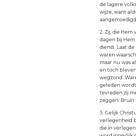
de lagere vol
wijze, want ald
aangemoedigd 
2. Zij, die Hem
dagen bij Hem 
dienst. Laat de
waren waarsch
maar nu was al
en toch bleven 
wegzond. Ware i
geleden wordt.
tevreden zij me
zeggen: Bruin b
3. Gelijk Chris
verlegenheid b
die in verlege
word innerlijk