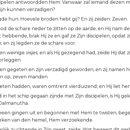
scipelen antwoordden Hem: Vanwaar zal iemand dezen m
tijn kunnen verzadigen?
gde hun: Hoevele broden hebt gij? En zij zeiden: Zeven.
ood de schare neder te zitten op de aarde; en Hij nam d
hebbende, brak Hij ze en gaf ze Zijn discipelen, opdat z
 en zij legden ze de schare voor.
en weinige visjes; en als Hij gezegend had, zeide Hij dat zi
orleggen.
ben gegeten en zijn verzadigd geworden, en zij namen h
n op, zeven manden.
eten hadden, waren omtrent vierduizend; en Hij liet he
 in het schip gegaan zijnde met Zijn discipelen, is Hij g
Dalmanutha.
zeeën gingen uit en begonnen met Hem te twisten, beg
eken van den hemel, Hem verzoekende.
arlijk zuchtende in Zijn geest, zeide: Wat begeert dit ge