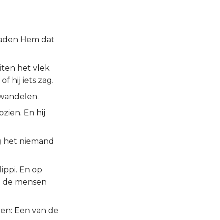
 baden Hem dat
ten het vlek
 hij iets zag.
 wandelen.
ien. En hij
eg het niemand
lippi. En op
en de mensen
ren: Een van de