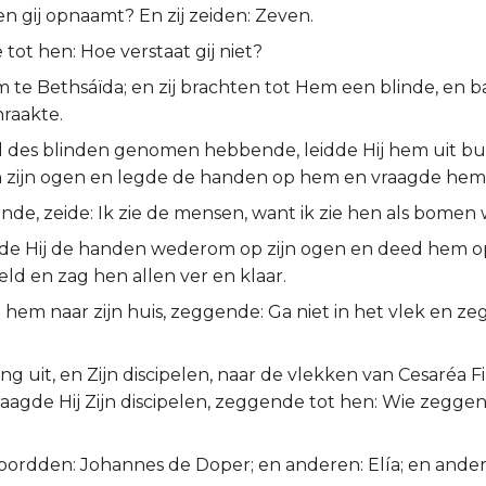
n gij opnaamt? En zij zeiden: Zeven.
e tot hen: Hoe verstaat gij niet?
m te Bethsáïda; en zij brachten tot Hem een blinde, en
nraakte.
 des blinden genomen hebbende, leidde Hij hem uit bui
n zijn ogen en legde de handen op hem en vraagde hem of
ende, zeide: Ik zie de mensen, want ik zie hen als bomen
de Hij de handen wederom op zijn ogen en deed hem opz
ld en zag hen allen ver en klaar.
 hem naar zijn huis, zeggende: Ga niet in het vlek en z
ng uit, en Zijn discipelen, naar de vlekken van Cesaréa Fi
aagde Hij Zijn discipelen, zeggende tot hen: Wie zegg
woordden: Johannes de Doper; en anderen: Elía; en ande