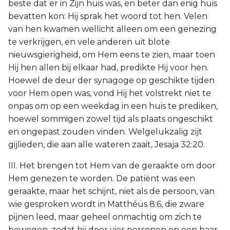
beste dat er in Zijn huis was, en beter dan enig huis
bevatten kon: Hij sprak het woord tot hen. Velen
van hen kwamen wellicht alleen om een genezing
te verkrijgen, en vele anderen uit blote
nieuwsgierigheid, om Hem eens te zien, maar toen
Hij hen allen bij elkaar had, predikte Hij voor hen.
Hoewel de deur der synagoge op geschikte tijden
voor Hem open was, vond Hij het volstrekt niet te
onpas om op een weekdag in een huis te prediken,
hoewel sommigen zowel tijd als plaats ongeschikt
en ongepast zouden vinden. Welgelukzalig zijt
gijlieden, die aan alle wateren zaait, Jesaja 32:20.
III. Het brengen tot Hem van de geraakte om door
Hem genezen te worden. De patiënt was een
geraakte, maar het schijnt, niet als de persoon, van
wie gesproken wordt in Matthéüs 8:6, die zware
pijnen leed, maar geheel onmachtig om zich te
bewegen, zodat hij door vier personen op een baar