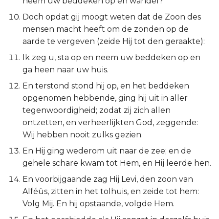
neem uw beddeken op en wandel?
Esther
Doch opdat gij moogt weten dat de Zoon des
mensen macht heeft om de zonden op de
Job
aarde te vergeven (zeide Hij tot den geraakte):
Ik zeg u, sta op en neem uw beddeken op en
Psalmen
ga heen naar uw huis.
Spreuken
En terstond stond hij op, en het beddeken
opgenomen hebbende, ging hij uit in aller
Prediker
tegenwoordigheid; zodat zij zich allen
ontzetten, en verheerlijkten God, zeggende:
Hooglied
Wij hebben nooit zulks gezien.
En Hij ging wederom uit naar de zee; en de
Jesaja
gehele schare kwam tot Hem, en Hij leerde hen.
Jeremía
En voorbijgaande zag Hij Levi, den zoon van
Alféüs, zitten in het tolhuis, en zeide tot hem:
Klaagliederen
Volg Mij. En hij opstaande, volgde Hem.