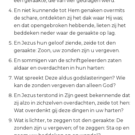
een geraakte, die van vier gedragen werd.
Ruth
En niet kunnende tot Hem genaken overmits
de schare, ontdekten zij het dak waar Hij was;
1 Samuël
en dat opengebroken hebbende, lieten zij het
beddeken neder waar de geraakte op lag.
2 Samuël
En Jezus hun geloof ziende, zeide tot den
geraakte: Zoon, uw zonden zijn u vergeven.
1 Koningen
En sommigen van de schriftgeleerden zaten
aldaar en overdachten in hun harten:
2 Koningen
Wat spreekt Deze aldus godslasteringen? Wie
1 Kronieken
kan de zonden vergeven dan alleen God?
En Jezus terstond in Zijn geest bekennende dat
2 Kronieken
zij alzo in zichzelven overdachten, zeide tot hen:
Wat overdenkt gij deze dingen in uw harten?
Ezra
Wat is lichter, te zeggen tot den geraakte: De
Nehémia
zonden zijn u vergeven; of te zeggen: Sta op en