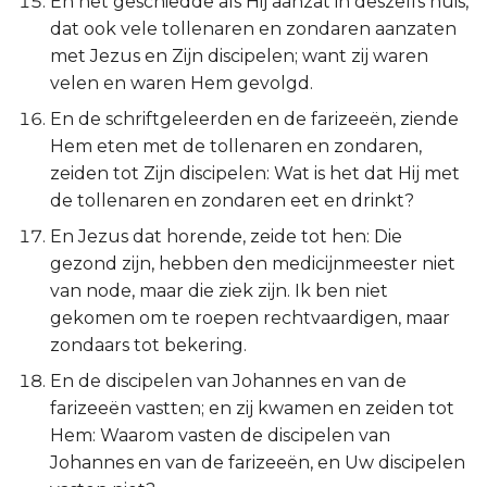
En het geschiedde als Hij aanzat in deszelfs huis,
Ezechiël
dat ook vele tollenaren en zondaren aanzaten
met Jezus en Zijn discipelen; want zij waren
Daniël
velen en waren Hem gevolgd.
En de schriftgeleerden en de farizeeën, ziende
Hoséa
Hem eten met de tollenaren en zondaren,
zeiden tot Zijn discipelen: Wat is het dat Hij met
Joël
de tollenaren en zondaren eet en drinkt?
Amos
En Jezus dat horende, zeide tot hen: Die
gezond zijn, hebben den medicijnmeester niet
Obadja
van node, maar die ziek zijn. Ik ben niet
gekomen om te roepen rechtvaardigen, maar
Jona
zondaars tot bekering.
En de discipelen van Johannes en van de
Micha
farizeeën vastten; en zij kwamen en zeiden tot
Hem: Waarom vasten de discipelen van
Nahum
Johannes en van de farizeeën, en Uw discipelen