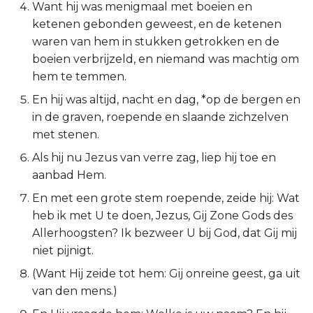
Want hij was menigmaal met boeien en
Ruth
ketenen gebonden geweest, en de ketenen
waren van hem in stukken getrokken en de
1 Samuël
boeien verbrijzeld, en niemand was machtig om
hem te temmen.
2 Samuël
En hij was altijd, nacht en dag, *op de bergen en
in de graven, roepende en slaande zichzelven
1 Koningen
met stenen.
Als hij nu Jezus van verre zag, liep hij toe en
2 Koningen
aanbad Hem.
1 Kronieken
En met een grote stem roepende, zeide hij: Wat
heb ik met U te doen, Jezus, Gij Zone Gods des
2 Kronieken
Allerhoogsten? Ik bezweer U bij God, dat Gij mij
niet pijnigt.
Ezra
(Want Hij zeide tot hem: Gij onreine geest, ga uit
van den mens.)
Nehémia