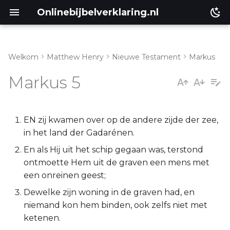
Onlinebijbelverklaring.nl
Welkom
Matthew Henry
Nieuwe Testament
Markus
Genesis
Inleiding
Markus 5
Éxodus
Markus 5:1-20
Leviticus
Markus 5:21-34
EN zij kwamen over op de andere zijde der zee,
in het land der Gadarénen.
Numeri
Markus 5:35-43
En als Hij uit het schip gegaan was, terstond
ontmoette Hem uit de graven een mens met
Deuteronomium
een onreinen geest;
Dewelke zijn woning in de graven had, en
Jozua
niemand kon hem binden, ook zelfs niet met
ketenen.
Richteren