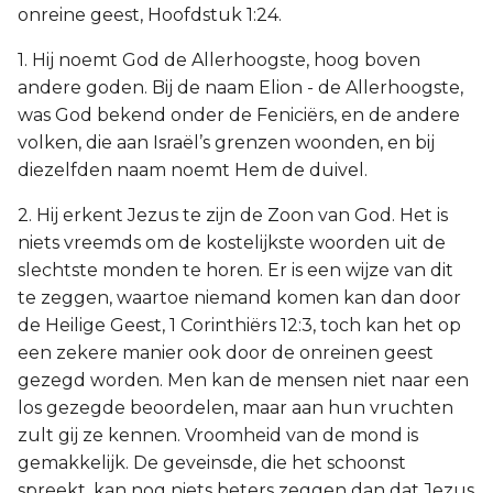
onreine geest, Hoofdstuk 1:24.
1. Hij noemt God de Allerhoogste, hoog boven
andere goden. Bij de naam Elion - de Allerhoogste,
was God bekend onder de Feniciërs, en de andere
volken, die aan Israël’s grenzen woonden, en bij
diezelfden naam noemt Hem de duivel.
2. Hij erkent Jezus te zijn de Zoon van God. Het is
niets vreemds om de kostelijkste woorden uit de
slechtste monden te horen. Er is een wijze van dit
te zeggen, waartoe niemand komen kan dan door
de Heilige Geest, 1 Corinthiërs 12:3, toch kan het op
een zekere manier ook door de onreinen geest
gezegd worden. Men kan de mensen niet naar een
los gezegde beoordelen, maar aan hun vruchten
zult gij ze kennen. Vroomheid van de mond is
gemakkelijk. De geveinsde, die het schoonst
spreekt, kan nog niets beters zeggen dan dat Jezus