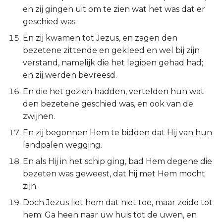
Ezechiël
en zij gingen uit om te zien wat het was dat er
geschied was.
Daniël
En zij kwamen tot Jezus, en zagen den
bezetene zittende en gekleed en wel bij zijn
Hoséa
verstand, namelijk die het legioen gehad had;
en zij werden bevreesd.
Joël
En die het gezien hadden, vertelden hun wat
den bezetene geschied was, en ook van de
Amos
zwijnen.
Obadja
En zij begonnen Hem te bidden dat Hij van hun
landpalen wegging.
Jona
En als Hij in het schip ging, bad Hem degene die
bezeten was geweest, dat hij met Hem mocht
Micha
zijn.
Nahum
Doch Jezus liet hem dat niet toe, maar zeide tot
hem: Ga heen naar uw huis tot de uwen, en