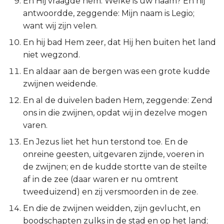
En Hij vraagde hem: Welke is uw naam? En hij
Esther
antwoordde, zeggende: Mijn naam is Legio;
want wij zijn velen.
Job
En hij bad Hem zeer, dat Hij hen buiten het land
niet wegzond.
Psalmen
En aldaar aan de bergen was een grote kudde
zwijnen weidende.
Spreuken
En al de duivelen baden Hem, zeggende: Zend
Prediker
ons in die zwijnen, opdat wij in dezelve mogen
varen.
Hooglied
En Jezus liet het hun terstond toe. En de
onreine geesten, uitgevaren zijnde, voeren in
Jesaja
de zwijnen; en de kudde stortte van de steilte
af in de zee (daar waren er nu omtrent
Jeremía
tweeduizend) en zij versmoorden in de zee.
Klaagliederen
En die de zwijnen weidden, zijn gevlucht, en
boodschapten zulks in de stad en op het land;