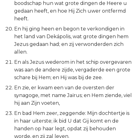
Hábakuk
boodschap hun wat grote dingen de Heere u
gedaan heeft, en hoe Hij Zich uwer ontfermd
Zefánja
heeft.
En hij ging heen en begon te verkondigen in
Haggaï
het land van Dekápolis, wat grote dingen hem
Jezus gedaan had; en zij verwonderden zich
Zacharía
allen.
En als Jezus wederom in het schip overgevaren
Maleáchi
was aan de andere zijde, vergaderde een grote
schare bij Hem; en Hij was bij de zee.
En zie, er kwam een van de oversten der
synagoge, met name Jaïrus; en Hem ziende, viel
hij aan Zijn voeten,
En bad Hem zeer, zeggende: Mijn dochtertje is
in haar uiterste; ik bid U dat Gij komt en de
handen op haar legt, opdat zij behouden
worde, en zij zal leven.