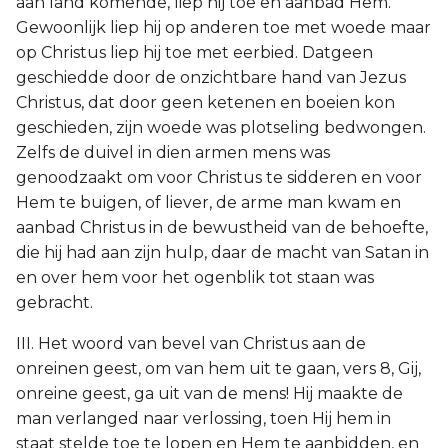
aan land komende, liep hij toe en aanbad Hem.
Gewoonlijk liep hij op anderen toe met woede maar
op Christus liep hij toe met eerbied. Datgeen
geschiedde door de onzichtbare hand van Jezus
Christus, dat door geen ketenen en boeien kon
geschieden, zijn woede was plotseling bedwongen.
Zelfs de duivel in dien armen mens was
genoodzaakt om voor Christus te sidderen en voor
Hem te buigen, of liever, de arme man kwam en
aanbad Christus in de bewustheid van de behoefte,
die hij had aan zijn hulp, daar de macht van Satan in
en over hem voor het ogenblik tot staan was
gebracht.
III. Het woord van bevel van Christus aan de
onreinen geest, om van hem uit te gaan, vers 8, Gij,
onreine geest, ga uit van de mens! Hij maakte de
man verlanged naar verlossing, toen Hij hem in
staat stelde toe te lopen en Hem te aanbidden, en