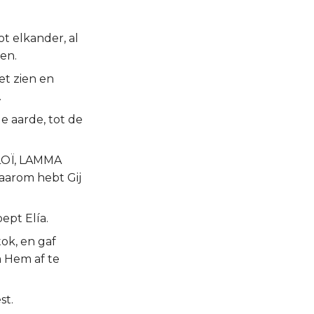
ot elkander, al
sen.
et zien en
.
e aarde, tot de
ELOÏ, LAMMA
aarom hebt Gij
ept Elía.
tok, en gaf
m Hem af te
st.