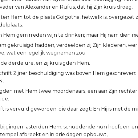
vader van Alexander en Rufus, dat hij Zijn kruis droeg.
hten Hem tot de plaats Golgotha, hetwelk is, overgezet z
elplaats.
n Hem gemirreden wijn te drinken; maar Hij nam dien nie
Hem gekruisigd hadden, verdeelden zij Zijn klederen, we
ve, wat een iegelijk wegnemen zou.
de derde ure, en zij kruisigden Hem.
chrift Zijner beschuldiging was boven Hem geschreven
N.
isigden met Hem twee moordenaars, een aan Zijn rechter
ijde.
ft is vervuld geworden, die daar zegt: En Hij is met de 
rbijgingen lasterden Hem, schuddende hun hoofden, en
n tempel afbreekt en in drie dagen opbouwt,