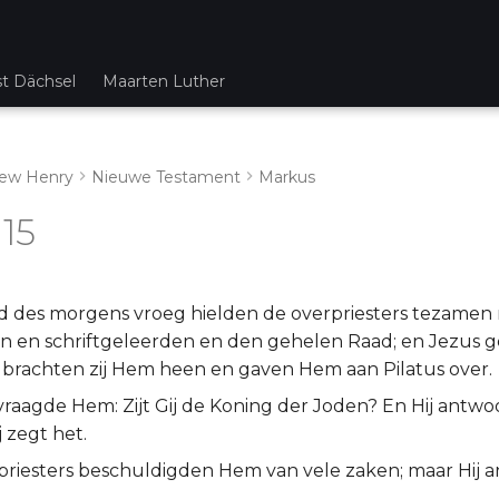
st Dächsel
Maarten Luther
ew Henry
Nieuwe Testament
Markus
15
d des morgens vroeg hielden de overpriesters tezamen
n en schriftgeleerden en den gehelen Raad; en Jezus
brachten zij Hem heen en gaven Hem aan Pilatus over.
 vraagde Hem: Zijt Gij de Koning der Joden? En Hij antw
j zegt het.
priesters beschuldigden Hem van vele zaken; maar Hij