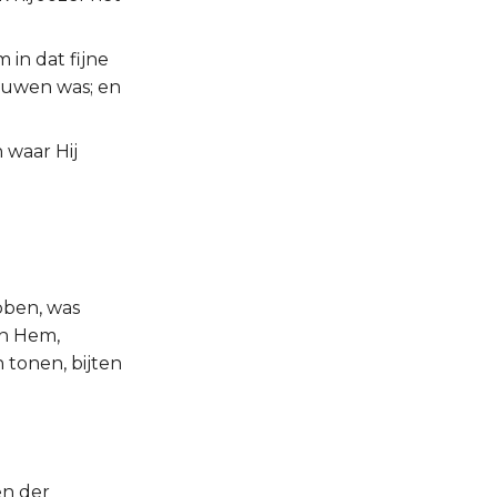
in dat fijne
houwen was; en
 waar Hij
bben, was
ten Hem,
 tonen, bijten
en der