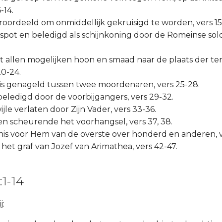
-14.
veroordeeld om onmiddellijk gekruisigd te worden, vers 15
espot en beledigd als schijnkoning door de Romeinse sold
et allen mogelijken hoon en smaad naar de plaats der ter
20-24.
uis genageld tussen twee moordenaren, vers 25-28.
beledigd door de voorbijgangers, vers 29-32.
ijle verlaten door Zijn Vader, vers 33-36.
 en scheurende het voorhangsel, vers 37, 38.
nis voor Hem van de overste over honderd en anderen, v
 het graf van Jozef van Arimathea, vers 42-47.
1-14
j: