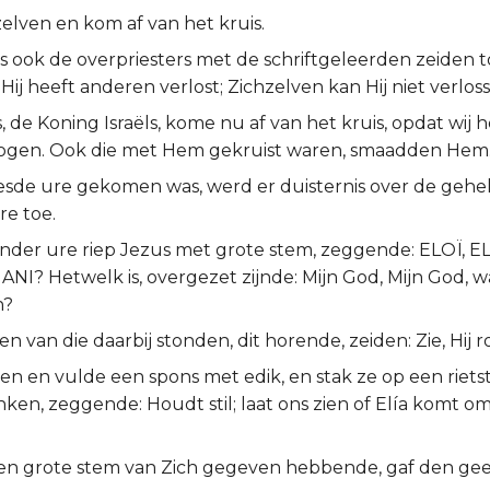
lven en kom af van het kruis.
ks ook de overpriesters met de schriftgeleerden zeiden t
Hij heeft anderen verlost; Zichzelven kan Hij niet verlos
, de Koning Israëls, kome nu af van het kruis, opdat wij h
gen. Ook die met Hem gekruist waren, smaadden Hem
zesde ure gekomen was, werd er duisternis over de gehel
e toe.
nder ure riep Jezus met grote stem, zeggende: ELOÏ, 
I? Hetwelk is, overgezet zijnde: Mijn God, Mijn God, w
n?
 van die daarbij stonden, dit horende, zeiden: Zie, Hij ro
een en vulde een spons met edik, en stak ze op een riets
ken, zeggende: Houdt stil; laat ons zien of Elía komt o
en grote stem van Zich gegeven hebbende, gaf den gee