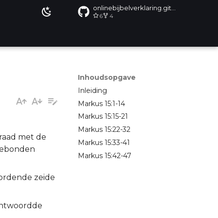
onlinebijbelverklaring.github.io
6
4
Inhoudsopgave
Inleiding
Markus 15:1-14
Markus 15:15-21
Markus 15:22-32
 raad met de
Markus 15:33-41
 gebonden
Markus 15:42-47
oordende zeide
 antwoordde