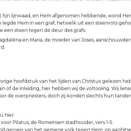
ht fijn lijnwaad, en Hem afgenomen hebbende, wond Hem 
en legde Hem in een graf, hetwelk uit een steenrots ge
e een steen tegen de deur des grafs.
agdaléna en Maria, de moeder van Joses, aanschouwden
d.
 vorige hoofdstuk van het lijden van Christus gelezen he
in of de inleiding, hier hebben wij de voltooiing. Wij lie
or de overpriesters, doch zij konden slechts hun tanden
.
u hier:
 voor Pilatus, de Romeinsen stadhouder, vers 1-5.
tend geroep van het gemene volk tegen Hem, op aanhits