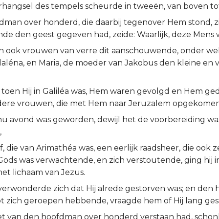
rhangsel des tempels scheurde in tweeën, van boven t
dman over honderd, die daarbij tegenover Hem stond, zi
nde den geest gegeven had, zeide: Waarlijk, deze Mens
n ook vrouwen van verre dit aanschouwende, onder we
aléna, en Maria, de moeder van Jakobus den kleine en v
 toen Hij in Galiléa was, Hem waren gevolgd en Hem ge
dere vrouwen, die met Hem naar Jeruzalem opgekomen
 nu avond was geworden, dewijl het de voorbereiding was
,
 die van Arimathéa was, een eerlijk raadsheer, die ook z
Gods was verwachtende, en zich verstoutende, ging hij in
et lichaam van Jezus.
 verwonderde zich dat Hij alrede gestorven was; en den
t zich geroepen hebbende, vraagde hem of Hij lang ges
 het van den hoofdman over honderd verstaan had, schonk