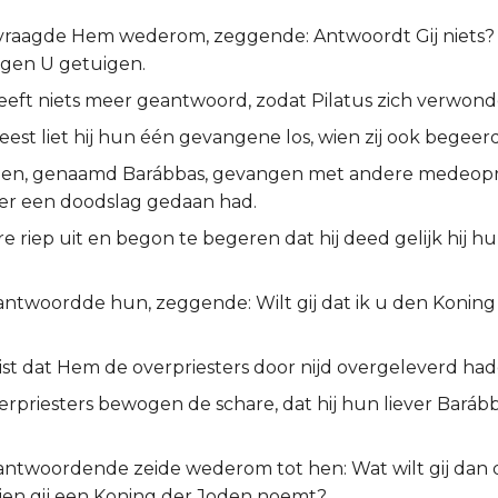
 vraagde Hem wederom, zeggende: Antwoordt Gij niets?
tegen U getuigen.
eeft niets meer geantwoord, zodat Pilatus zich verwond
eest liet hij hun één gevangene los, wien zij ook begeer
een, genaamd Barábbas, gevangen met andere medeopr
oer een doodslag gedaan had.
e riep uit en begon te begeren dat hij deed gelijk hij hu
 antwoordde hun, zeggende: Wilt gij dat ik u den Konin
ist dat Hem de overpriesters door nijd overgeleverd had
erpriesters bewogen de schare, dat hij hun liever Baráb
 antwoordende zeide wederom tot hen: Wat wilt gij dan
Dien gij een Koning der Joden noemt?