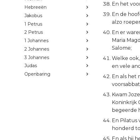
En het voo
Hebreeën
En de hoof
Jakobus
alzo roepe
1 Petrus
En er ware
2 Petrus
Maria Magd
1 Johannes
Salome;
2 Johannes
3 Johannes
Welke ook,
Judas
en vele an
Openbaring
En als het
voorsabbat
Kwam Jozef,
Koninkrijk 
begeerde h
En Pilatus
honderd to
En als hij