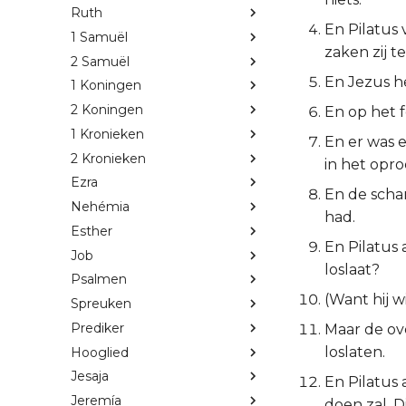
Ruth
En Pilatus
1 Samuël
zaken zij 
2 Samuël
En Jezus h
1 Koningen
2 Koningen
En op het f
1 Kronieken
En er was 
2 Kronieken
in het opr
Ezra
En de schar
Nehémia
had.
Esther
En Pilatus
Job
loslaat?
Psalmen
(Want hij w
Spreuken
Prediker
Maar de ov
loslaten.
Hooglied
Jesaja
En Pilatus
Jeremía
doen zal, 