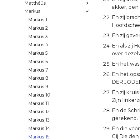
Matthéüs
akker, den 
Markus
En zij brac
Markus 1
Hoofdsched
Markus 2
En zij gave
Markus 3
Markus 4
En als zij 
Markus 5
over dezel
Markus 6
En het was 
Markus 7
En het ops
Markus 8
DER JODE
Markus 9
En zij kru
Markus 10
Zijn linkerz
Markus 11
En de Schri
Markus 12
gerekend.
Markus 13
Markus 14
En die voo
Gij Die de
Markus 15