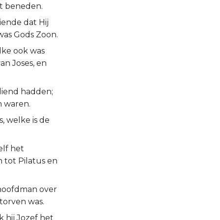
ot beneden.
ende dat Hij
 was Gods Zoon.
lke ook was
an Joses, en
diend hadden;
 waren.
, welke is de
elf het
 tot Pilatus en
 hoofdman over
torven was.
 hij Jozef het