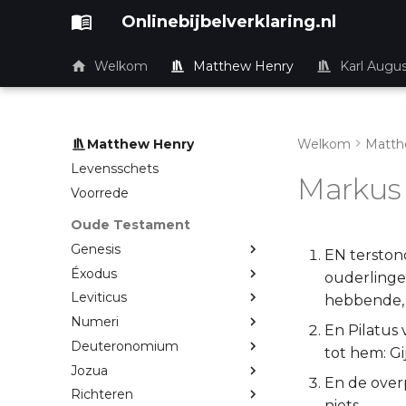
Onlinebijbelverklaring.nl
Welkom
Matthew Henry
Karl Augu
Matthew Henry
Welkom
Matth
Levensschets
Markus 
Voorrede
Oude Testament
Genesis
EN terston
Éxodus
ouderlinge
Leviticus
hebbende, 
Numeri
En Pilatus
Deuteronomium
tot hem: Gi
Jozua
En de over
Richteren
niets.