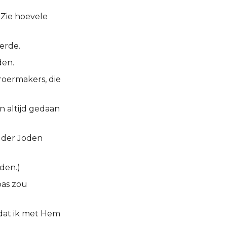
 Zie hoevele
erde.
den.
oermakers, die
n altijd gedaan
g der Joden
den.)
bas zou
 dat ik met Hem