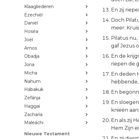
Klaagliederen
En zij rie
Ezechiël
Doch Pilatu
Daniël
meer: Krui
Hoséa
Pilatus nu
Joël
gaf Jezus o
Amos
En de krijg
Obadja
riepen de 
Jona
Micha
En deden 
Nahum
hebbende, 
Hábakuk
En begonne
Zefánja
En sloegen
Haggaï
knieën aa
Zacharía
En als zij
Maleáchi
Hem Zijn e
Nieuwe Testament
En zij dwo