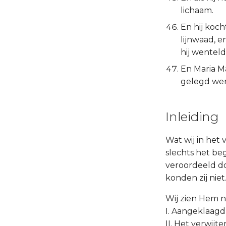
lichaam.
En hij koc
lijnwaad, 
hij wenteld
En Maria M
gelegd wer
Inleiding
Wat wij in het
slechts het beg
veroordeeld do
konden zij niet
Wij zien Hem n
I. Aangeklaagd
II. Het verwij