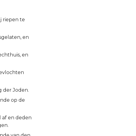
j riepen te
sgelaten, en
echthuis, en
evlochten
 der Joden.
ende op de
l af en deden
gen.
ende van den