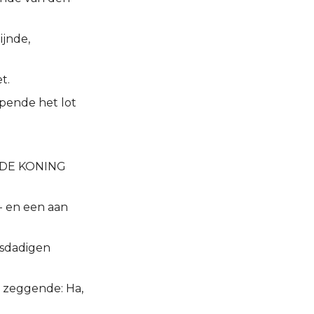
ijnde,
t.
rpende het lot
: DE KONING
- en een aan
misdadigen
 zeggende: Ha,