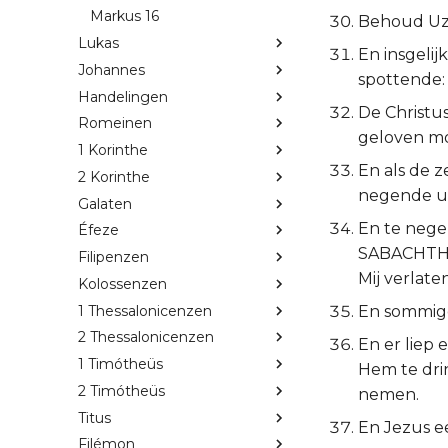
Markus 16
Behoud Uze
Lukas
En insgelij
Johannes
spottende: 
Handelingen
De Christus
Romeinen
geloven mo
1 Korinthe
En als de 
2 Korinthe
negende ur
Galaten
En te nege
Éfeze
SABACHTHAN
Filipenzen
Mij verlate
Kolossenzen
1 Thessalonicenzen
En sommigen
2 Thessalonicenzen
En er liep 
1 Timótheüs
Hem te drin
2 Timótheüs
nemen.
Titus
En Jezus e
Filémon