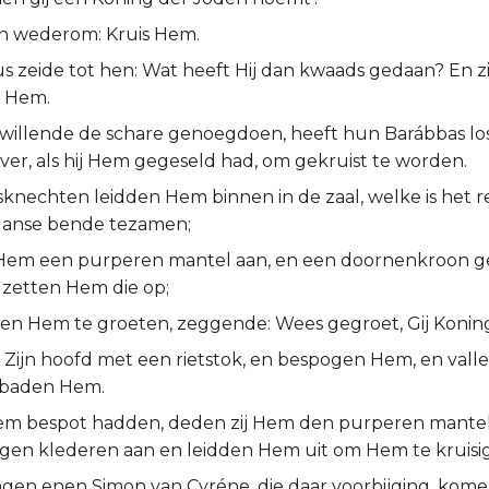
pen wederom: Kruis Hem.
s zeide tot hen: Wat heeft Hij dan kwaads gedaan? En zi
s Hem.
, willende de schare genoegdoen, heeft hun Barábbas lo
ver, als hij Hem gegeseld had, om gekruist te worden.
sknechten leidden Hem binnen in de zaal, welke is het r
ganse bende tezamen;
Hem een purperen mantel aan, en een doornenkroon g
zetten Hem die op;
n Hem te groeten, zeggende: Wees gegroet, Gij Koning
 Zijn hoofd met een rietstok, en bespogen Hem, en vall
nbaden Hem.
 Hem bespot hadden, deden zij Hem den purperen mante
igen klederen aan en leidden Hem uit om Hem te kruisi
ngen enen Simon van Cyréne, die daar voorbijging, kom