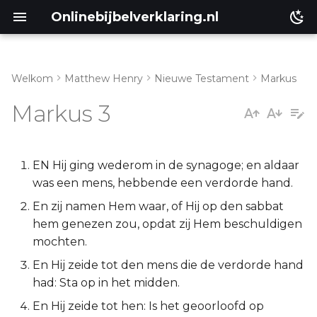
Onlinebijbelverklaring.nl
Welkom
Matthew Henry
Nieuwe Testament
Markus
Genesis
Inleiding
Markus 3
Éxodus
Markus 3:1-12
Leviticus
Markus 3:13-21
EN Hij ging wederom in de synagoge; en aldaar
was een mens, hebbende een verdorde hand.
Numeri
Markus 3:22-30
En zij namen Hem waar, of Hij op den sabbat
hem genezen zou, opdat zij Hem beschuldigen
Deuteronomium
Markus 3:31-35
mochten.
En Hij zeide tot den mens die de verdorde hand
Jozua
had: Sta op in het midden.
Richteren
En Hij zeide tot hen: Is het geoorloofd op