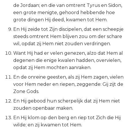
de Jordaan; en die van omtrent Tyrus en Sidon,
Esther
een grote menigte, gehoord hebbende hoe
grote dingen Hij deed, kwamen tot Hem.
Job
En Hij zeide tot Zijn discipelen, dat een scheepje
Psalmen
steeds omtrent Hem blijven zou om der schare
wil, opdat zij Hem niet zouden verdringen.
Spreuken
Want Hij had er velen genezen, alzo dat Hem al
degenen die enige kwalen hadden, overvielen,
Prediker
opdat zij Hem mochten aanraken.
En de onreine geesten, als zij Hem zagen, vielen
Hooglied
voor Hem neder en riepen, zeggende: Gij zijt de
Jesaja
Zone Gods.
En Hij gebood hun scherpelijk dat zij Hem niet
Jeremía
zouden openbaar maken.
En Hij klom op den berg en riep tot Zich die Hij
Klaagliederen
wilde; en zij kwamen tot Hem.