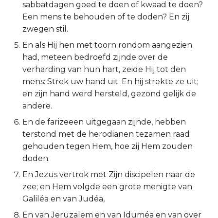
sabbatdagen goed te doen of kwaad te doen?
Ruth
Een mens te behouden of te doden? En zij
zwegen stil.
1 Samuël
En als Hij hen met toorn rondom aangezien
had, meteen bedroefd zijnde over de
2 Samuël
verharding van hun hart, zeide Hij tot den
mens: Strek uw hand uit. En hij strekte ze uit;
1 Koningen
en zijn hand werd hersteld, gezond gelijk de
andere.
2 Koningen
En de farizeeën uitgegaan zijnde, hebben
1 Kronieken
terstond met de herodianen tezamen raad
gehouden tegen Hem, hoe zij Hem zouden
2 Kronieken
doden.
En Jezus vertrok met Zijn discipelen naar de
Ezra
zee; en Hem volgde een grote menigte van
Galiléa en van Judéa,
Nehémia
En van Jeruzalem en van Iduméa en van over