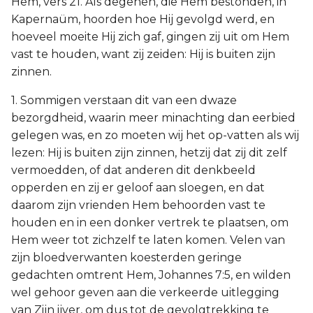
Hem, vers 21. Als degenen, die Hem bestonden, in
Kapernaüm, hoorden hoe Hij gevolgd werd, en
hoeveel moeite Hij zich gaf, gingen zij uit om Hem
vast te houden, want zij zeiden: Hij is buiten zijn
zinnen.
1. Sommigen verstaan dit van een dwaze
bezorgdheid, waarin meer minachting dan eerbied
gelegen was, en zo moeten wij het op-vatten als wij
lezen: Hij is buiten zijn zinnen, hetzij dat zij dit zelf
vermoedden, of dat anderen dit denkbeeld
opperden en zij er geloof aan sloegen, en dat
daarom zijn vrienden Hem behoorden vast te
houden en in een donker vertrek te plaatsen, om
Hem weer tot zichzelf te laten komen. Velen van
zijn bloedverwanten koesterden geringe
gedachten omtrent Hem, Johannes 7:5, en wilden
wel gehoor geven aan die verkeerde uitlegging
van Zijn ijver, om dus tot de gevolgtrekking te