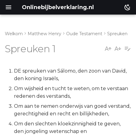
Onlinebijbelverklaring.nl
Welkom
Matthew Henry
Oude Testament
Spreuken
Inleiding
Matthéüs
Spreuken 1
Spreuken 1:1-6
Markus
Spreuken 1:7-9
Lukas
DE spreuken van Sálomo, den zoon van David,
den koning Israëls,
Spreuken 1:10-19
Johannes
Om wijsheid en tucht te weten, om te verstaan
redenen des verstands,
Spreuken 1:20-33
Handelingen
Om aan te nemen onderwijs van goed verstand,
gerechtigheid en recht en billijkheden,
Romeinen
Om den slechten kloekzinnigheid te geven,
1 Korinthe
den jongeling wetenschap en