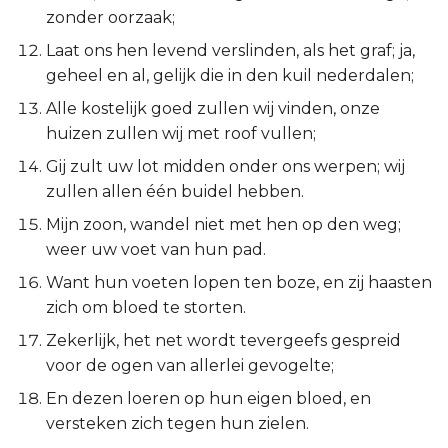
zonder oorzaak;
Titus
Laat ons hen levend verslinden, als het graf; ja,
Filémon
geheel en al, gelijk die in den kuil nederdalen;
Alle kostelijk goed zullen wij vinden, onze
Hebreeën
huizen zullen wij met roof vullen;
Gij zult uw lot midden onder ons werpen; wij
Jakobus
zullen allen één buidel hebben.
1 Petrus
Mijn zoon, wandel niet met hen op den weg;
weer uw voet van hun pad.
2 Petrus
Want hun voeten lopen ten boze, en zij haasten
zich om bloed te storten.
1 Johannes
Zekerlijk, het net wordt tevergeefs gespreid
voor de ogen van allerlei gevogelte;
2 Johannes
En dezen loeren op hun eigen bloed, en
3 Johannes
versteken zich tegen hun zielen.