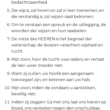
bedachtzaamheid.
2 Korinthe
Die wijs is, zal horen en zal in leer toenemen; en
die verstandig is, zal wijzen raad bekomen;
Galaten
Om te verstaan een spreuk en de uitlegging, de
woorden der wijzen en hun raadselen.
Éfeze
De vreze des HEEREN is het beginsel der
Filipenzen
wetenschap; de dwazen verachten wijsheid en
tucht.
Kolossenzen
Mijn zoon, hoor de tucht uws vaders, en verlaat
de leer uwer moeder niet;
1 Thessalonicenzen
Want zij zullen uw hoofd een aangenaam
2 Thessalonicenzen
toevoegsel zijn, en ketenen aan uw hals.
Mijn zoon, indien de zondaars u aanlokken,
1 Timótheüs
bewillig niet;
Indien zij zeggen: Ga met ons, laat ons loeren op
2 Timótheüs
bloed, ons versteken tegen den onschuldige,