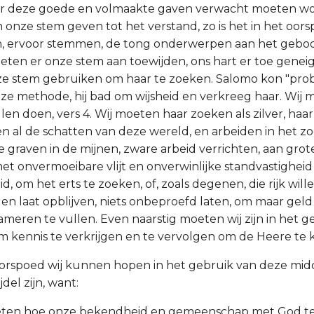
r deze goede en volmaakte gaven verwacht moeten wo
n onze stem geven tot het verstand, zo is het in het oors
n, ervoor stemmen, de tong onderwerpen aan het gebo
moeten er onze stem aan toewijden, ons hart er toe gene
ze stem gebruiken om haar te zoeken. Salomo kon "pro
eze methode, hij bad om wijsheid en verkreeg haar. Wij 
len doen, vers 4. Wij moeten haar zoeken als zilver, haar
n al de schatten van deze wereld, en arbeiden in het z
e graven in de mijnen, zware arbeid verrichten, aan grot
et onvermoeibare vlijt en onverwinlijke standvastigheid
, om het erts te zoeken, of, zoals degenen, die rijk wil
 en laat opblijven, niets onbeproefd laten, om maar geld
meren te vullen. Even naarstig moeten wij zijn in het 
 kennis te verkrijgen en te vervolgen om de Heere te 
oorspoed wij kunnen hopen in het gebruik van deze mid
jdel zijn, want:
 weten hoe onze bekendheid en gemeenschap met God t