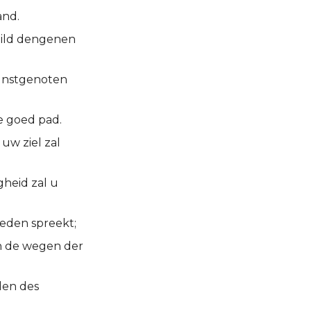
and.
child dengenen
gunstgenoten
le goed pad.
uw ziel zal
heid zal u
eden spreekt;
in de wegen der
den des