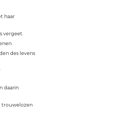
t haar
s vergeet.
enen.
aden des levens
r
n daarin
e trouwelozen