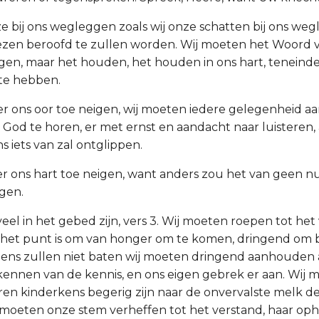
ze bij ons wegleggen zoals wij onze schatten bij ons we
ezen beroofd te zullen worden. Wij moeten het Woord 
gen, maar het houden, het houden in ons hart, teneinde 
 te hebben.
er ons oor toe neigen, wij moeten iedere gelegenheid a
God te horen, er met ernst en aandacht naar luisteren,
ns iets van zal ontglippen.
r ons hart toe neigen, want anders zou het van geen nut 
igen.
eel in het gebed zijn, vers 3. Wij moeten roepen tot het 
 het punt is om van honger om te komen, dringend om b
ens zullen niet baten wij moeten dringend aanhouden 
 kennen van de kennis, en ons eigen gebrek er aan. Wij
en kinderkens begerig zijn naar de onvervalste melk de
j moeten onze stem verheffen tot het verstand, haar oph