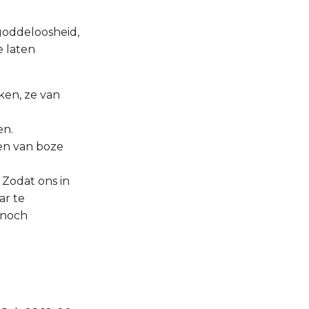
goddeloosheid,
e laten
iken, ze van
en.
 en van boze
 Zodat ons in
ar te
 noch