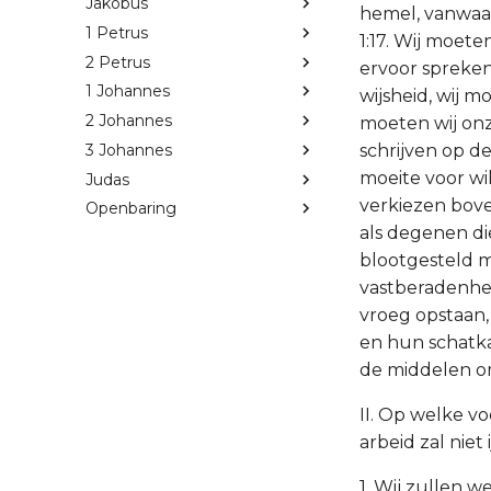
Jakobus
hemel, vanwaa
1 Petrus
1:17. Wij moete
2 Petrus
ervoor spreke
1 Johannes
wijsheid, wij 
2 Johannes
moeten wij on
3 Johannes
schrijven op d
moeite voor wil
Judas
verkiezen bove
Openbaring
als degenen di
blootgesteld m
vastberadenheid
vroeg opstaan,
en hun schatka
de middelen om
II. Op welke v
arbeid zal niet i
1. Wij zullen