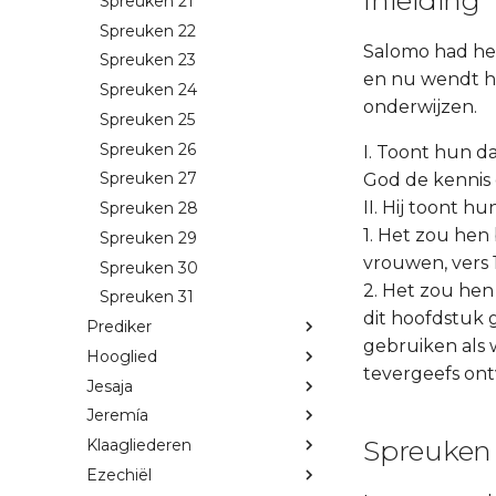
Inleiding
Spreuken 21
Spreuken 22
Salomo had het
Spreuken 23
en nu wendt hij
Spreuken 24
onderwijzen.
Spreuken 25
Spreuken 26
I. Toont hun da
Spreuken 27
God de kennis e
II. Hij toont h
Spreuken 28
1. Het zou hen
Spreuken 29
vrouwen, vers 1
Spreuken 30
2. Het zou hen
Spreuken 31
dit hoofdstuk 
Prediker
gebruiken als 
Hooglied
tevergeefs on
Jesaja
Jeremía
Spreuken 
Klaagliederen
Ezechiël