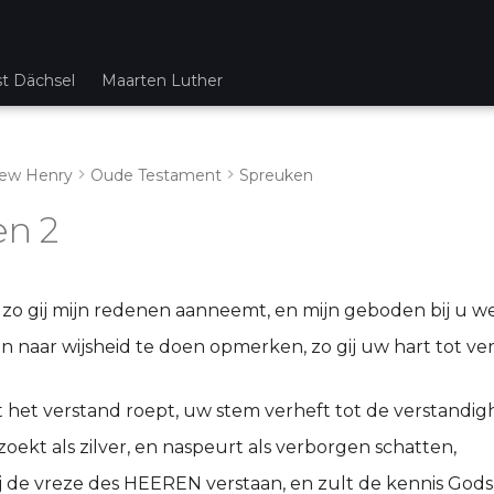
st Dächsel
Maarten Luther
ew Henry
Oude Testament
Spreuken
en 2
 zo gij mijn redenen aanneemt, en mijn geboden bij u w
 naar wijsheid te doen opmerken, zo gij uw hart tot ve
tot het verstand roept, uw stem verheft tot de verstandig
 zoekt als zilver, en naspeurt als verborgen schatten,
ij de vreze des HEEREN verstaan, en zult de kennis Gods