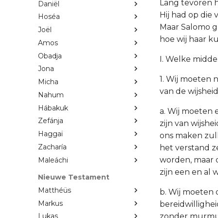
Lang tevoren h
Daniël
Hij had op die
Hoséa
Maar Salomo ga
Joël
hoe wij haar k
Amos
Obadja
I. Welke midde
Jona
1. Wij moeten 
Micha
van de wijsheid,
Nahum
Hábakuk
a. Wij moeten 
Zefánja
zijn van wijshe
Haggaï
ons maken zulle
Zacharía
het verstand z
worden, maar d
Maleáchi
zijn een en al w
Nieuwe Testament
Matthéüs
b. Wij moeten
Markus
bereidwillighe
zonder murmur
Lukas