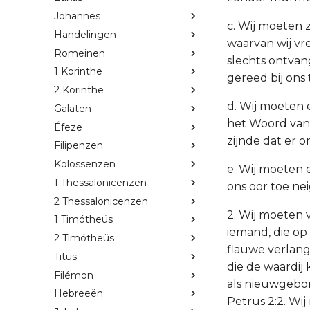
Johannes
c. Wij moeten 
Handelingen
waarvan wij vr
Romeinen
slechts ontvan
1 Korinthe
gereed bij ons
2 Korinthe
d. Wij moeten 
Galaten
het Woord van 
Éfeze
zijnde dat er o
Filipenzen
Kolossenzen
e. Wij moeten e
1 Thessalonicenzen
ons oor toe ne
2 Thessalonicenzen
2. Wij moeten v
1 Timótheüs
iemand, die op
2 Timótheüs
flauwe verlang
Titus
die de waardij
Filémon
als nieuwgebor
Hebreeën
Petrus 2:2. Wi