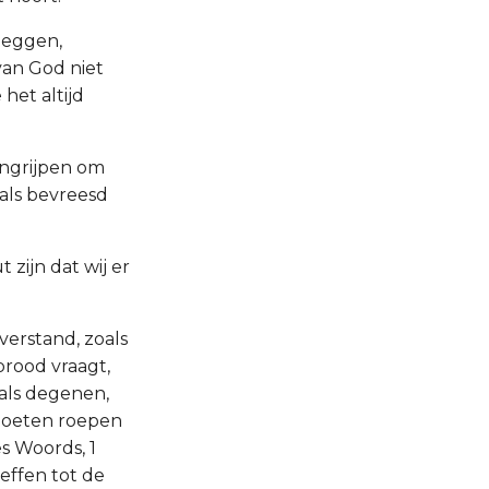
gleggen,
van God niet
het altijd
angrijpen om
 als bevreesd
zijn dat wij er
verstand, zoals
rood vraagt,
als degenen,
 moeten roepen
s Woords, 1
effen tot de