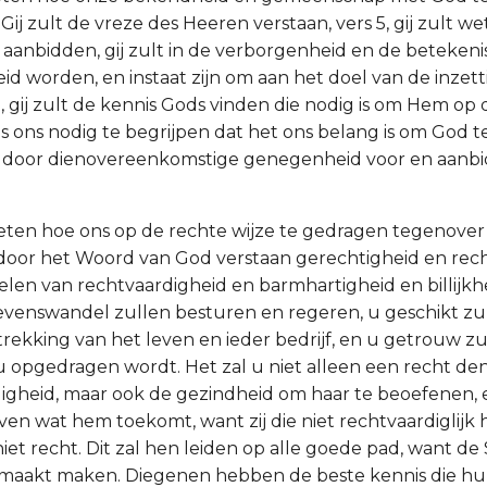
ij zult de vreze des Heeren verstaan, vers 5, gij zult 
e aanbidden, gij zult in de verborgenheid en de betekeni
eid worden, en instaat zijn om aan het doel van de inzett
gij zult de kennis Gods vinden die nodig is om Hem op 
 is ons nodig te begrijpen dat het ons belang is om God 
en door dienovereenkomstige genegenheid voor en aanbi
weten hoe ons op de rechte wijze te gedragen tegenover
t door het Woord van God verstaan gerechtigheid en recht
elen van rechtvaardigheid en barmhartigheid en billijkhe
evenswandel zullen besturen en regeren, u geschikt z
trekking van het leven en ieder bedrijf, en u getrouw 
 u opgedragen wordt. Het zal u niet alleen een recht d
igheid, maar ook de gezindheid om haar te beoefenen,
ven wat hem toekomt, want zij die niet rechtvaardiglijk
iet recht. Dit zal hen leiden op alle goede pad, want de 
maakt maken. Diegenen hebben de beste kennis die hun