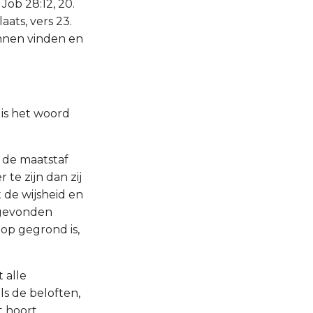
Job 28:12, 20.
ats, vers 23.
unnen vinden en
is het woord
 de maatstaf
 te zijn dan zij
 de wijsheid en
n gevonden
op gegrond is,
 alle
s de beloften,
 hoort.