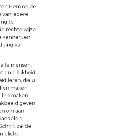
weten Hem op de
s van iedere
ing te
de rechte wijze
te kennen, en
dding van
 alle mensen,
 en billijkheid,
id leren, die u
ullen maken
zullen maken
enkbeeld geven
 en om aan
 handelen,
Schrift zal de
 plicht