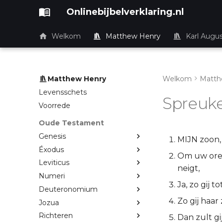
Onlinebijbelverklaring.nl
Welkom
Matthew Henry
Karl Augu
Matthew Henry
Welkom
Matth
Levensschets
Spreuk
Voorrede
Oude Testament
Genesis
MIJN zoon,
Éxodus
Om uw oren
Leviticus
neigt,
Numeri
Ja, zo gij 
Deuteronomium
Zo gij haar
Jozua
Richteren
Dan zult g