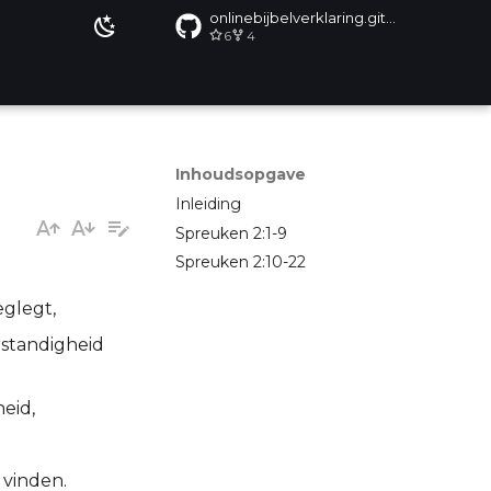
onlinebijbelverklaring.github.io
6
4
Inhoudsopgave
Inleiding
Spreuken 2:1-9
Spreuken 2:10-22
eglegt,
rstandigheid
heid,
 vinden.