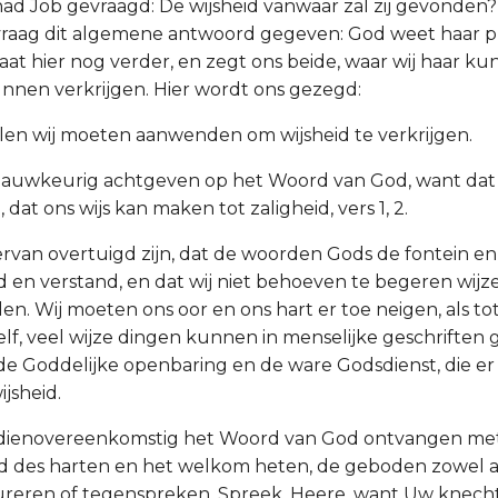
ad Job gevraagd: De wijsheid vanwaar zal zij gevonden? 
 vraag dit algemene antwoord gegeven: God weet haar pla
at hier nog verder, en zegt ons beide, waar wij haar k
unnen verkrijgen. Hier wordt ons gezegd:
len wij moeten aanwenden om wijsheid te verkrijgen.
nauwkeurig achtgeven op het Woord van God, want dat 
 dat ons wijs kan maken tot zaligheid, vers 1, 2.
ervan overtuigd zijn, dat de woorden Gods de fontein en
id en verstand, en dat wij niet behoeven te begeren wijzer
n. Wij moeten ons oor en ons hart er toe neigen, als tot
elf, veel wijze dingen kunnen in menselijke geschrifte
e Goddelijke openbaring en de ware Godsdienst, die er 
ijsheid.
 dienovereenkomstig het Woord van God ontvangen met
id des harten en het welkom heten, de geboden zowel al
eren of tegenspreken. Spreek, Heere, want Uw knecht