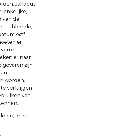
rden, Jakobus
pronkelijke,
d van de
igd hebbende,
batum est"
moeten er
 verre
oeken er naar
e gevaren zijn
 en
len worden,
 te verkrijgen
gebruiken van
kennen.
delen, onze
e