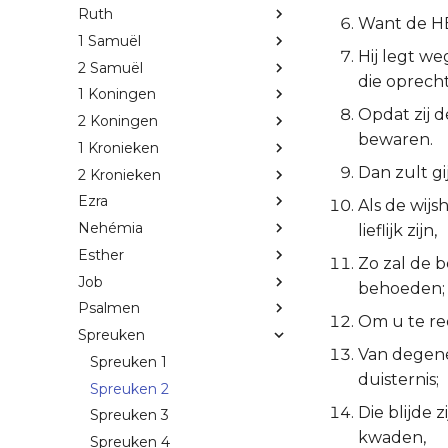
Ruth
Want de HE
1 Samuël
Hij legt w
2 Samuël
die oprech
1 Koningen
Opdat zij 
2 Koningen
bewaren.
1 Kronieken
Dan zult gi
2 Kronieken
Ezra
Als de wijs
Nehémia
lieflijk zijn,
Esther
Zo zal de 
Job
behoeden;
Psalmen
Om u te re
Spreuken
Van degene
Spreuken 1
duisternis;
Spreuken 2
Die blijde
Spreuken 3
kwaden,
Spreuken 4