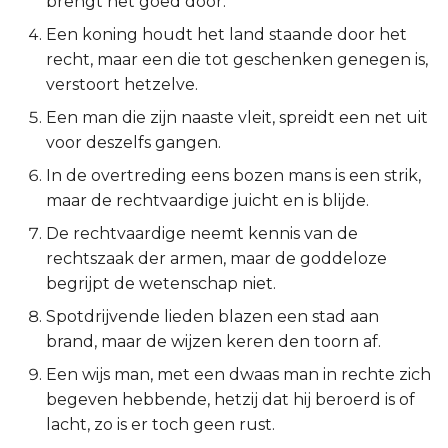
brengt het goed door.
Spreuken 29:9
2 Korinthe
Een koning houdt het land staande door het
recht, maar een die tot geschenken genegen is,
Spreuken 29:10
Galaten
verstoort hetzelve.
Een man die zijn naaste vleit, spreidt een net uit
Spreuken 29:11
Éfeze
voor deszelfs gangen.
In de overtreding eens bozen mans is een strik,
Spreuken 29:12
Filipenzen
maar de rechtvaardige juicht en is blijde.
Spreuken 29:13
Kolossenzen
De rechtvaardige neemt kennis van de
rechtszaak der armen, maar de goddeloze
Spreuken 29:14
1 Thessalonicenzen
begrijpt de wetenschap niet.
Spotdrijvende lieden blazen een stad aan
Spreuken 29:15
2 Thessalonicenzen
brand, maar de wijzen keren den toorn af.
Spreuken 29:16
1 Timótheüs
Een wijs man, met een dwaas man in rechte zich
begeven hebbende, hetzij dat hij beroerd is of
Spreuken 29:17
2 Timótheüs
lacht, zo is er toch geen rust.