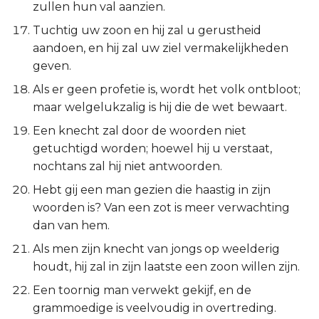
zullen hun val aanzien.
Spreuken 29:27
Judas
Tuchtig uw zoon en hij zal u gerustheid
Openbaring
aandoen, en hij zal uw ziel vermakelijkheden
geven.
Als er geen profetie is, wordt het volk ontbloot;
maar welgelukzalig is hij die de wet bewaart.
Een knecht zal door de woorden niet
getuchtigd worden; hoewel hij u verstaat,
nochtans zal hij niet antwoorden.
Hebt gij een man gezien die haastig in zijn
woorden is? Van een zot is meer verwachting
dan van hem.
Als men zijn knecht van jongs op weelderig
houdt, hij zal in zijn laatste een zoon willen zijn.
Een toornig man verwekt gekijf, en de
grammoedige is veelvoudig in overtreding.