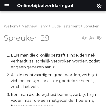
Onlinebijbelverklaring.nl
Welkom
Matthew Henry
Oude Testament
Spreuken
Spreuken 29:1
Matthéüs
Spreuken 29
Spreuken 29:3
Markus
Spreuken 29:4
Lukas
EEN man die dikwijls bestraft zijnde, den nek
verhardt, zal schielijk verbroken worden, zodat
Spreuken 29:5
Johannes
er geen genezen aan zij.
Als de rechtvaardigen groot worden, verblijdt
Spreuken 29:6
Handelingen
zich het volk; maar als de goddeloze heerst,
zucht het volk.
Spreuken 29:7
Romeinen
Een man die de wijsheid bemint, verblijdt zijn
vader; maar die een metgezel der hoeren is,
Spreuken 29:8
1 Korinthe