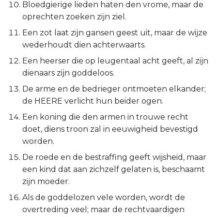
Bloedgierige lieden haten den vrome, maar de
Spreuken 29:18
Titus
oprechten zoeken zijn ziel.
Een zot laat zijn gansen geest uit, maar de wijze
Spreuken 29:19
Filémon
wederhoudt dien achterwaarts.
Spreuken 29:20
Hebreeën
Een heerser die op leugentaal acht geeft, al zijn
dienaars zijn goddeloos.
Spreuken 29:21
Jakobus
De arme en de bedrieger ontmoeten elkander;
de HEERE verlicht hun beider ogen.
Spreuken 29:22
1 Petrus
Een koning die den armen in trouwe recht
doet, diens troon zal in eeuwigheid bevestigd
Spreuken 29:23
2 Petrus
worden.
Spreuken 29:24
1 Johannes
De roede en de bestraffing geeft wijsheid, maar
een kind dat aan zichzelf gelaten is, beschaamt
Spreuken 29:25
2 Johannes
zijn moeder.
Als de goddelozen vele worden, wordt de
Spreuken 29:26
3 Johannes
overtreding veel; maar de rechtvaardigen