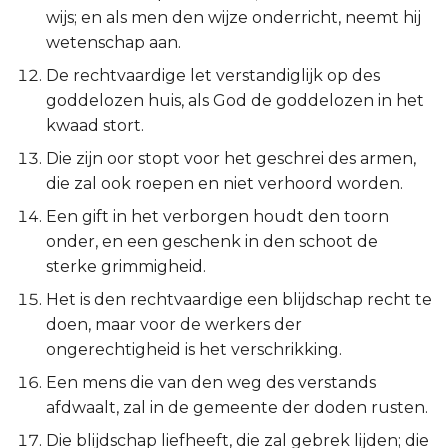
wijs; en als men den wijze onderricht, neemt hij
Spreuken 21:17
Titus
wetenschap aan.
Spreuken 21:18
Filémon
De rechtvaardige let verstandiglijk op des
goddelozen huis, als God de goddelozen in het
Spreuken 21:19
Hebreeën
kwaad stort.
Die zijn oor stopt voor het geschrei des armen,
Spreuken 21:20
Jakobus
die zal ook roepen en niet verhoord worden.
Een gift in het verborgen houdt den toorn
Spreuken 21:21
1 Petrus
onder, en een geschenk in den schoot de
sterke grimmigheid.
Spreuken 21:22
2 Petrus
Het is den rechtvaardige een blijdschap recht te
Spreuken 21:23
1 Johannes
doen, maar voor de werkers der
ongerechtigheid is het verschrikking.
Spreuken 21:24
2 Johannes
Een mens die van den weg des verstands
afdwaalt, zal in de gemeente der doden rusten.
Spreuken 21:25-26
3 Johannes
Die blijdschap liefheeft, die zal gebrek lijden; die