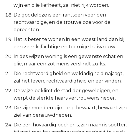
Spreuken 21:27
Judas
wijn en olie liefheeft, zal niet rijk worden.
De goddeloze is een rantsoen voor den
Spreuken 21:28
Openbaring
rechtvaardige, en de trouweloze voor de
oprechten.
Spreuken 21:29
Het is beter te wonen in een woest land dan bij
een zeer kijfachtige en toornige huisvrouw.
Spreuken 21:30-31
In des wijzen woning is een gewenste schat en
olie, maar een zot mens verslindt zulks.
Die rechtvaardigheid en weldadigheid najaagt,
zal het leven, rechtvaardigheid en eer vinden.
De wijze beklimt de stad der geweldigen, en
werpt de sterkte haars vertrouwens neder.
Die zijn mond en zijn tong bewaart, bewaart zijn
ziel van benauwdheden.
Die een hovaardig pocher is, zijn naam is spotter;