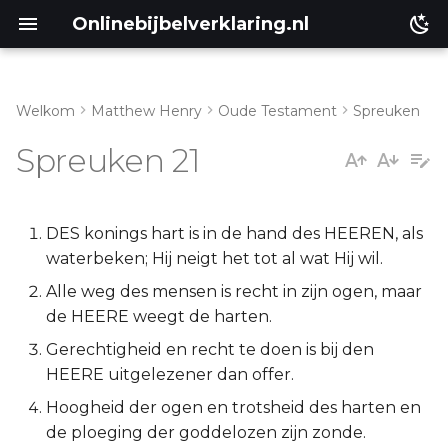
Onlinebijbelverklaring.nl
Welkom
Matthew Henry
Oude Testament
Spreuken
Spreuken 21:1
Matthéüs
Spreuken 21
Spreuken 21:2
Markus
Spreuken 21:3
Lukas
DES konings hart is in de hand des HEEREN, als
waterbeken; Hij neigt het tot al wat Hij wil.
Spreuken 21:4
Johannes
Alle weg des mensen is recht in zijn ogen, maar
de HEERE weegt de harten.
Spreuken 21:5
Handelingen
Gerechtigheid en recht te doen is bij den
HEERE uitgelezener dan offer.
Spreuken 21:6
Romeinen
Hoogheid der ogen en trotsheid des harten en
Spreuken 21:7
1 Korinthe
de ploeging der goddelozen zijn zonde.