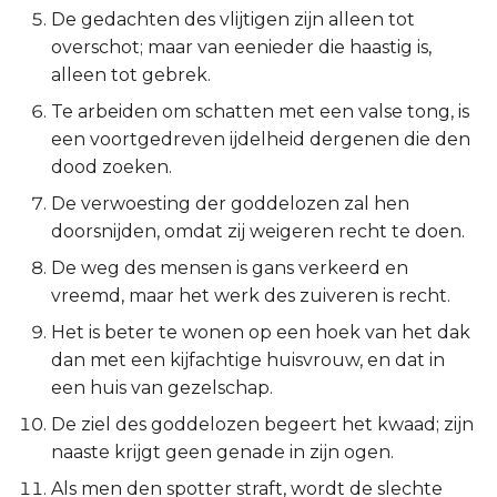
De gedachten des vlijtigen zijn alleen tot
Spreuken 21:8
2 Korinthe
overschot; maar van eenieder die haastig is,
alleen tot gebrek.
Spreuken 21:9
Galaten
Te arbeiden om schatten met een valse tong, is
een voortgedreven ijdelheid dergenen die den
Spreuken 21:10
Éfeze
dood zoeken.
Spreuken 21:11
Filipenzen
De verwoesting der goddelozen zal hen
doorsnijden, omdat zij weigeren recht te doen.
Spreuken 21:12
Kolossenzen
De weg des mensen is gans verkeerd en
vreemd, maar het werk des zuiveren is recht.
Spreuken 21:13
1 Thessalonicenzen
Het is beter te wonen op een hoek van het dak
Spreuken 21:14
2 Thessalonicenzen
dan met een kijfachtige huisvrouw, en dat in
een huis van gezelschap.
Spreuken 21:15
1 Timótheüs
De ziel des goddelozen begeert het kwaad; zijn
naaste krijgt geen genade in zijn ogen.
Spreuken 21:16
2 Timótheüs
Als men den spotter straft, wordt de slechte