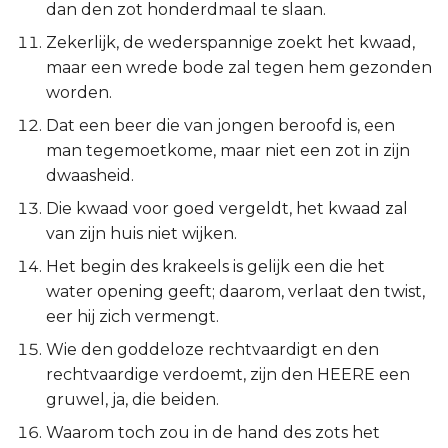
dan den zot honderdmaal te slaan.
Spreuken 17:17
Titus
Zekerlijk, de wederspannige zoekt het kwaad,
maar een wrede bode zal tegen hem gezonden
Spreuken 17:18
Filémon
worden.
Spreuken 17:19
Hebreeën
Dat een beer die van jongen beroofd is, een
man tegemoetkome, maar niet een zot in zijn
Spreuken 17:20
Jakobus
dwaasheid.
Die kwaad voor goed vergeldt, het kwaad zal
Spreuken 17:21
1 Petrus
van zijn huis niet wijken.
Het begin des krakeels is gelijk een die het
Spreuken 17:22
2 Petrus
water opening geeft; daarom, verlaat den twist,
eer hij zich vermengt.
Spreuken 17:23
1 Johannes
Wie den goddeloze rechtvaardigt en den
Spreuken 17:25
2 Johannes
rechtvaardige verdoemt, zijn den HEERE een
gruwel, ja, die beiden.
Spreuken 17:26
3 Johannes
Waarom toch zou in de hand des zots het