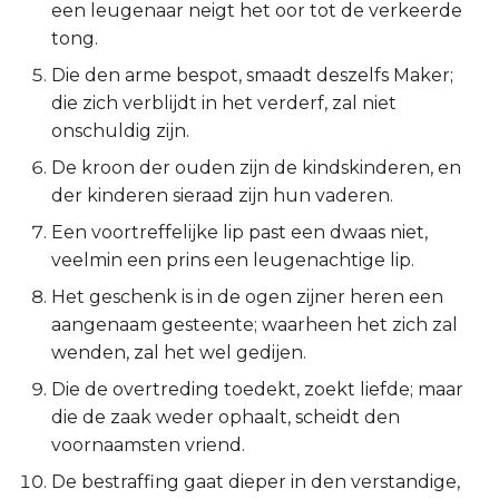
een leugenaar neigt het oor tot de verkeerde
Spreuken 17:8
2 Korinthe
tong.
Die den arme bespot, smaadt deszelfs Maker;
Spreuken 17:9
Galaten
die zich verblijdt in het verderf, zal niet
onschuldig zijn.
Spreuken 17:10
Éfeze
De kroon der ouden zijn de kindskinderen, en
der kinderen sieraad zijn hun vaderen.
Spreuken 17:11
Filipenzen
Een voortreffelijke lip past een dwaas niet,
Spreuken 17:12
Kolossenzen
veelmin een prins een leugenachtige lip.
Het geschenk is in de ogen zijner heren een
Spreuken 17:13
1 Thessalonicenzen
aangenaam gesteente; waarheen het zich zal
wenden, zal het wel gedijen.
Spreuken 17:14
2 Thessalonicenzen
Die de overtreding toedekt, zoekt liefde; maar
Spreuken 17:15
1 Timótheüs
die de zaak weder ophaalt, scheidt den
voornaamsten vriend.
Spreuken 17:16
2 Timótheüs
De bestraffing gaat dieper in den verstandige,