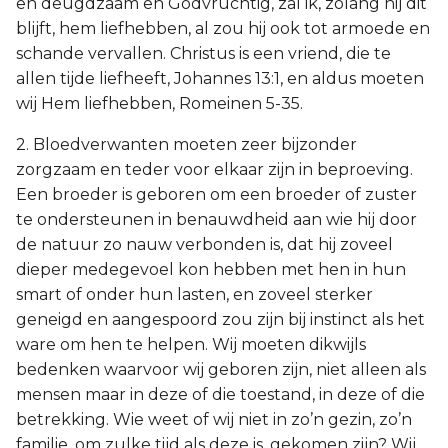
en deugdzaam en Godvruchtig, zal ik, zolang hij dit
blijft, hem liefhebben, al zou hij ook tot armoede en
schande vervallen. Christus is een vriend, die te
allen tijde liefheeft, Johannes 13:1, en aldus moeten
wij Hem liefhebben, Romeinen 5-35.
2. Bloedverwanten moeten zeer bijzonder
zorgzaam en teder voor elkaar zijn in beproeving.
Een broeder is geboren om een broeder of zuster
te ondersteunen in benauwdheid aan wie hij door
de natuur zo nauw verbonden is, dat hij zoveel
dieper medegevoel kon hebben met hen in hun
smart of onder hun lasten, en zoveel sterker
geneigd en aangespoord zou zijn bij instinct als het
ware om hen te helpen. Wij moeten dikwijls
bedenken waarvoor wij geboren zijn, niet alleen als
mensen maar in deze of die toestand, in deze of die
betrekking. Wie weet of wij niet in zo’n gezin, zo’n
familie, om zulke tijd als deze is, gekomen zijn? Wij