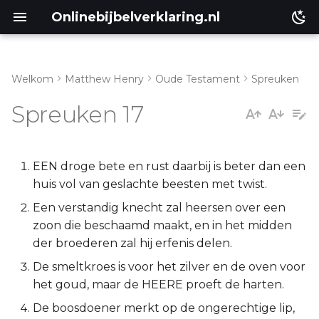
Onlinebijbelverklaring.nl
Welkom
Matthew Henry
Oude Testament
Spreuken
Spreuken 17:1
Matthéüs
Spreuken 17
Spreuken 17:2
Markus
Spreuken 17:3
Lukas
EEN droge bete en rust daarbij is beter dan een
huis vol van geslachte beesten met twist.
Spreuken 17:4
Johannes
Een verstandig knecht zal heersen over een
zoon die beschaamd maakt, en in het midden
Spreuken 17:5
Handelingen
der broederen zal hij erfenis delen.
De smeltkroes is voor het zilver en de oven voor
Spreuken 17:6
Romeinen
het goud, maar de HEERE proeft de harten.
Spreuken 17:7
1 Korinthe
De boosdoener merkt op de ongerechtige lip,