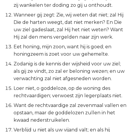
zij wankelen ter doding zo gij u onthoudt.
Titus
Wanneer gij zegt: Zie, wij weten dat niet; zal Hij
Filémon
Die de harten weegt, dat niet merken? En Die
uw ziel gadeslaat, zal Hij het niet weten? Want
Hebreeën
Hij zal den mens vergelden naar zijn werk.
Eet honing, mijn zoon, want hij is goed; en
Jakobus
honingzeem is zoet voor uw gehemelte.
Zodanig is de kennis der wijsheid voor uw ziel;
1 Petrus
als gij ze vindt, zo zal er beloning wezen; en uw
verwachting zal niet afgesneden worden.
2 Petrus
Loer niet, o goddeloze, op de woning des
1 Johannes
rechtvaardigen; verwoest zijn legerplaats niet.
Want de rechtvaardige zal zevenmaal vallen en
2 Johannes
opstaan, maar de goddelozen zullen in het
kwaad nederstruikelen.
3 Johannes
Verblijd u niet als uw vijand valt; en als hij