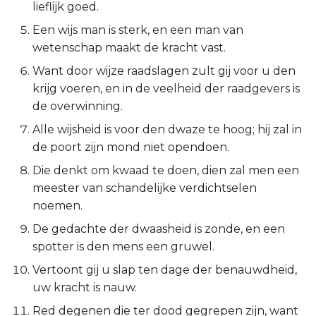
lieflijk goed.
Spreuken 24:17-18
2 Korinthe
Een wijs man is sterk, en een man van
wetenschap maakt de kracht vast.
Spreuken 24:19-20
Galaten
Want door wijze raadslagen zult gij voor u den
krijg voeren, en in de veelheid der raadgevers is
Spreuken 24:21-22
Éfeze
de overwinning.
Spreuken 24:23-26
Filipenzen
Alle wijsheid is voor den dwaze te hoog; hij zal in
de poort zijn mond niet opendoen.
Spreuken 24:27
Kolossenzen
Die denkt om kwaad te doen, dien zal men een
meester van schandelijke verdichtselen
Spreuken 24:28-29
1 Thessalonicenzen
noemen.
Spreuken 24:30-34
2 Thessalonicenzen
De gedachte der dwaasheid is zonde, en een
spotter is den mens een gruwel.
1 Timótheüs
Vertoont gij u slap ten dage der benauwdheid,
uw kracht is nauw.
2 Timótheüs
Red degenen die ter dood gegrepen zijn, want