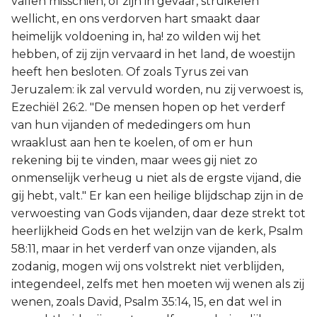
vallen misschien, of zijn in gevaar, struikelen
wellicht, en ons verdorven hart smaakt daar
heimelijk voldoening in, ha! zo wilden wij het
hebben, of zij zijn vervaard in het land, de woestijn
heeft hen besloten. Of zoals Tyrus zei van
Jeruzalem: ik zal vervuld worden, nu zij verwoest is,
Ezechiël 26:2. "De mensen hopen op het verderf
van hun vijanden of mededingers om hun
wraaklust aan hen te koelen, of om er hun
rekening bij te vinden, maar wees gij niet zo
onmenselijk verheug u niet als de ergste vijand, die
gij hebt, valt." Er kan een heilige blijdschap zijn in de
verwoesting van Gods vijanden, daar deze strekt tot
heerlijkheid Gods en het welzijn van de kerk, Psalm
58:11, maar in het verderf van onze vijanden, als
zodanig, mogen wij ons volstrekt niet verblijden,
integendeel, zelfs met hen moeten wij wenen als zij
wenen, zoals David, Psalm 35:14, 15, en dat wel in