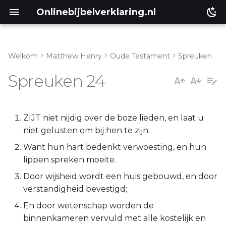
Onlinebijbelverklaring.nl
Welkom
Matthew Henry
Oude Testament
Spreuken
Spreuken 24:1-2
Matthéüs
Spreuken 24
Spreuken 24:3-6
Markus
Spreuken 24:7-9
Lukas
ZIJT niet nijdig over de boze lieden, en laat u
niet gelusten om bij hen te zijn.
Spreuken 24:10
Johannes
Want hun hart bedenkt verwoesting, en hun
lippen spreken moeite.
Spreuken 24:11-12
Handelingen
Door wijsheid wordt een huis gebouwd, en door
verstandigheid bevestigd;
Spreuken 24:13-14
Romeinen
En door wetenschap worden de
Spreuken 24:15-16
1 Korinthe
binnenkameren vervuld met alle kostelijk en