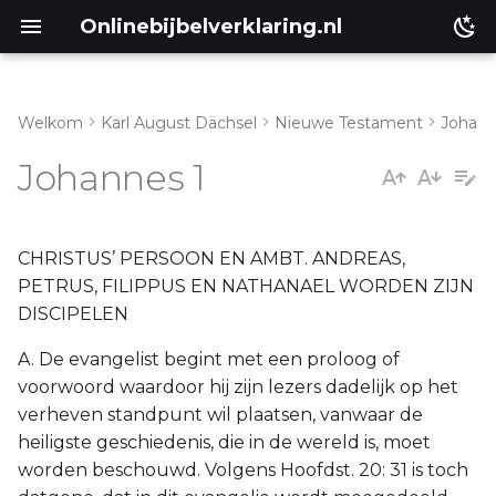
Onlinebijbelverklaring.nl
Welkom
Karl August Dächsel
Nieuwe Testament
Johan
Inleiding
I. Vers 1-5
Johannes 1
Genesis
III. Vers 6-13
Éxodus
III. Vers 14-18
CHRISTUS’ PERSOON EN AMBT. ANDREAS,
PETRUS, FILIPPUS EN NATHANAEL WORDEN ZIJN
Leviticus
I. Vers 19-28
DISCIPELEN
A. De evangelist begint met een proloog of
Numeri
II. Vers 29-52
voorwoord waardoor hij zijn lezers dadelijk op het
verheven standpunt wil plaatsen, vanwaar de
Ruth
heiligste geschiedenis, die in de wereld is, moet
worden beschouwd. Volgens Hoofdst. 20: 31 is toch
Prediker