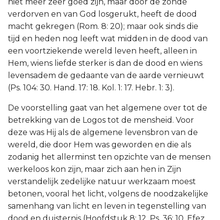
niet meer zeer goed zijn, maar door de zonde
verdorven en van God losgerukt, heeft de dood
macht gekregen (Rom. 8: 20); maar ook sinds die
tijd en heden nog leeft wat midden in de dood van
een voortziekende wereld leven heeft, alleen in
Hem, wiens liefde sterker is dan de dood en wiens
levensadem de gedaante van de aarde vernieuwt
(Ps. 104: 30. Hand. 17: 18. Kol. 1: 17. Hebr. 1: 3).
De voorstelling gaat van het algemene over tot de
betrekking van de Logos tot de mensheid. Voor
deze was Hij als de algemene levensbron van de
wereld, die door Hem was geworden en die als
zodanig het allerminst ten opzichte van de mensen
werkeloos kon zijn, maar zich aan hen in Zijn
verstandelijk zedelijke natuur werkzaam moest
betonen, vooral het licht, volgens de noodzakelijke
samenhang van licht en leven in tegenstelling van
dood en duisternis (Hoofdstuk 8: 12. Ps. 36: 10. Efez.