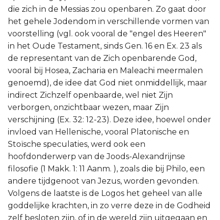
die zich in de Messias zou openbaren. Zo gaat door
het gehele Jodendom in verschillende vormen van
voorstelling (vgl. ook vooral de "engel des Heeren"
in het Oude Testament, sinds Gen. 16 en Ex. 23 als
de representant van de Zich openbarende God,
vooral bij Hosea, Zacharia en Maleachi meermalen
genoemd), de idee dat God niet onmiddellijk, maar
indirect Zichzelf openbaarde, wel niet Zijn
verborgen, onzichtbaar wezen, maar Zijn
verschijning (Ex. 32: 12-23). Deze idee, hoewel onder
invloed van Hellenische, vooral Platonische en
Stoïsche speculaties, werd ook een
hoofdonderwerp van de Joods-Alexandrijnse
filosofie (1 Makk. 1: 11 Aanm. ), zoals die bij Philo, een
andere tijdgenoot van Jezus, worden gevonden.
Volgens de laatste is de Logos het geheel van alle
goddelijke krachten, in zo verre deze in de Godheid
zelf besloten zijn, of in de wereld zijn uitgegaan en