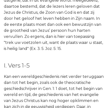
datgene, dat in dit evangelie wordt meegedeeld,
daartoe bestemd, dat de lezers leren geloven dat
Joël
Jezus de Christus, de Zoon van God is en dat zij
door het geloof het leven hebben in Zijn naam. In
Jona
de eerste plaats moet dan ook een bewustzijn van
de grootheid van Jezus’ persoon hun harten
Hábakuk
vervullen. Zo ergens, dan is hier van toepassing
"trek uw voetzolen uit, want de plaats waar u staat,
is heilig land" (Ex. 3: 5. Joz. 5: 15.
I. Vers 1-5
Kan een wereldgeschiedenis niet verder teruggaan
dan tot het begin, zoals ook de theocratische
geschiedschrijver in Gen. 1: 1 doet, tot het begin van
wereld en tijd, de geschiedenis van het evangelie
van Jezus Christus kan nog hoger opklimmen en
kan zich in de eeuwigheid verdiepen. Daar, in