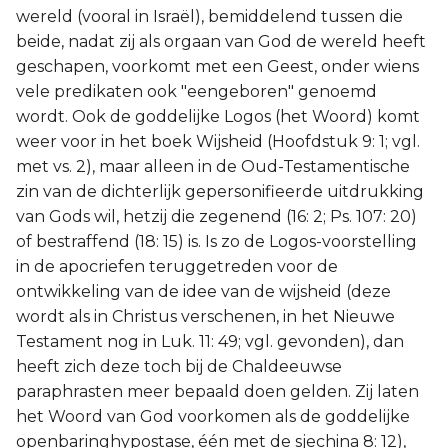
wereld (vooral in Israël), bemiddelend tussen die
beide, nadat zij als orgaan van God de wereld heeft
geschapen, voorkomt met een Geest, onder wiens
vele predikaten ook "eengeboren" genoemd
wordt. Ook de goddelijke Logos (het Woord) komt
weer voor in het boek Wijsheid (Hoofdstuk 9: 1; vgl.
met vs. 2), maar alleen in de Oud-Testamentische
zin van de dichterlijk gepersonifieerde uitdrukking
van Gods wil, hetzij die zegenend (16: 2; Ps. 107: 20)
of bestraffend (18: 15) is. Is zo de Logos-voorstelling
in de apocriefen teruggetreden voor de
ontwikkeling van de idee van de wijsheid (deze
wordt als in Christus verschenen, in het Nieuwe
Testament nog in Luk. 11: 49; vgl. gevonden), dan
heeft zich deze toch bij de Chaldeeuwse
paraphrasten meer bepaald doen gelden. Zij laten
het Woord van God voorkomen als de goddelijke
openbaringhypostase, één met de sjechina 8: 12),