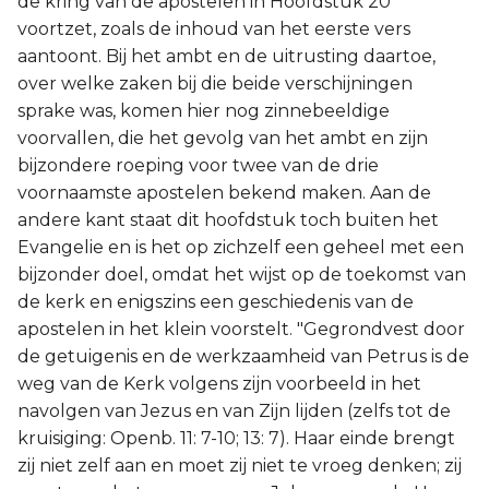
de kring van de apostelen in Hoofdstuk 20
voortzet, zoals de inhoud van het eerste vers
Joël
aantoont. Bij het ambt en de uitrusting daartoe,
over welke zaken bij die beide verschijningen
Jona
sprake was, komen hier nog zinnebeeldige
voorvallen, die het gevolg van het ambt en zijn
Hábakuk
bijzondere roeping voor twee van de drie
voornaamste apostelen bekend maken. Aan de
andere kant staat dit hoofdstuk toch buiten het
Evangelie en is het op zichzelf een geheel met een
bijzonder doel, omdat het wijst op de toekomst van
de kerk en enigszins een geschiedenis van de
apostelen in het klein voorstelt. "Gegrondvest door
de getuigenis en de werkzaamheid van Petrus is de
weg van de Kerk volgens zijn voorbeeld in het
navolgen van Jezus en van Zijn lijden (zelfs tot de
kruisiging: Openb. 11: 7-10; 13: 7). Haar einde brengt
zij niet zelf aan en moet zij niet te vroeg denken; zij