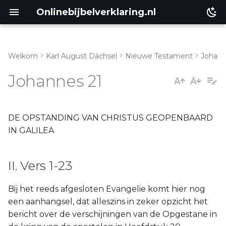
Onlinebijbelverklaring.nl
Welkom
Karl August Dächsel
Nieuwe Testament
Johan
Inleiding
II. Vers 1-23
Johannes 21
Genesis
a. Vsers 1-14
Éxodus
DE OPSTANDING VAN CHRISTUS GEOPENBAARD
b. Vers 15-23
IN GALILEA
Leviticus
III. Vers 24-25
II. Vers 1-23
Numeri
Bij het reeds afgesloten Evangelie komt hier nog
Ruth
een aanhangsel, dat alleszins in zeker opzicht het
bericht over de verschijningen van de Opgestane in
Prediker