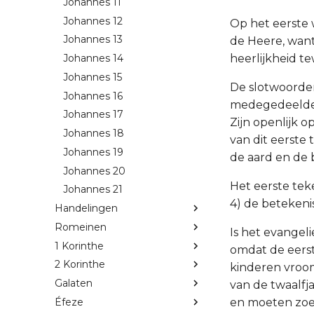
Johannes 11
Johannes 12
Op het eerste 
Johannes 13
de Heere, want
heerlijkheid t
Johannes 14
Johannes 15
De slotwoorden
Johannes 16
medegedeelde 
Johannes 17
Zijn openlijk 
Johannes 18
van dit eerste 
Johannes 19
de aard en de 
Johannes 20
Het eerste teke
Johannes 21
4) de betekenis
Handelingen
Romeinen
Is het evangel
1 Korinthe
omdat de eerst
2 Korinthe
kinderen vroo
Galaten
van de twaalfj
Éfeze
en moeten zoek