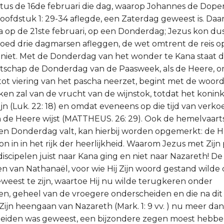
istus de 16de februari die dag, waarop Johannes de Dope
Hoofdstuk 1: 29-34 aflegde, een Zaterdag geweest is. Daa
na op de 21ste februari, op een Donderdag; Jezus kon du
goed drie dagmarsen afleggen, de wet omtrent de reis o
iet. Met de Donderdag van het wonder te Kana staat d
schap de Donderdag van de Paasweek, als de Heere, om
tot viering van het pascha neerzet, begint met de woord
nken zal van de vrucht van de wijnstok, totdat het konin
jn (Luk. 22: 18) en omdat eveneens op die tijd van verko
 de Heere wijst (MATTHEUS. 26: 29). Ook de hemelvaarts
en Donderdag valt, kan hierbij worden opgemerkt: de H
on in in het rijk der heerlijkheid. Waarom Jezus met Zijn
scipelen juist naar Kana ging en niet naar Nazareth! De
ien van Nathanaël, voor wie Hij Zijn woord gestand wilde 
weest te zijn, waartoe Hij nu wilde terugkeren onder
, geheel van de vroegere onderscheiden en die na dit 
s Zijn heengaan van Nazareth (Mark. 1: 9 vv. ) nu meer d
eiden was geweest, een bijzondere zegen moest hebben 