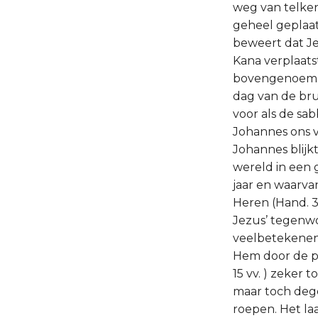
weg van telken
geheel geplaats
beweert dat Je
Kana verplaats
bovengenoemde 
dag van de bru
voor als de sa
Johannes ons v
Johannes blijkt
wereld in een 
jaar en waarva
Heren (Hand. 3:
Jezus’ tegenwoo
veelbetekenend 
Hem door de pr
15 vv. ) zeker 
maar toch deg
roepen. Het la