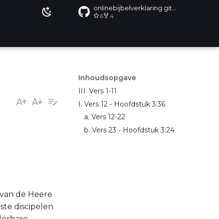
onlinebijbelverklaring.github.io
6
4
Inhoudsopgave
III. Vers 1-11
I. Vers 12 - Hoofdstuk 3:36
a. Vers 12-22
b. Vers 23 - Hoofdstuk 3:24
 van de Heere
rste discipelen
derbare