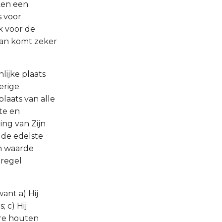
ken een
s voor
k voor de
dan komt zeker
nlijke plaats
erige
laats van alle
te en
ing van Zijn
 de edelste
jn waarde
 regel
ant a) Hij
; c) Hij
ere houten