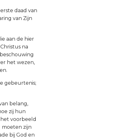
eerste daad van
ring van Zijn
ie aan de hier
Christus na
r beschouwing
ver het wezen,
en.
de gebeurtenis;
van belang,
oe zij hun
 het voorbeeld
g moeten zijn
ade bij God en