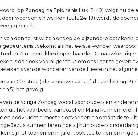
woord (op Zondag na Epiphania Luk. 2: 49) volgt nu de 
 door woorden en werken (Luk. 24: 19) wordt de openba
eweeg gebracht.
 van den tekst wijzen ons op de bijzondere betekenis, d
gebeurtenis toekomt als het eerste wonder, waardoor 
optreden Zijn heerlijkheid openbaarde. De nauwkeurige
teken is dan ook vooral geschikt om ons licht te geven o
betekenis van de wonderen van de Heere in het algeme
n van Christus 1) de schouwplaats; 2) de aanleiding; 3) 
 en 5) het gevolg.
ie van de vorige Zondag vooral voor ouders en kinderen 
en uit het voorbeeld van Jozef en Maria kunnen leren h
m en godvruchtig moeten opvoeden en omdat deze uit
arige Jezus kunnen leren hoe zij hun ouders onderdani
en bij het toenemen in jaren, ook toe te nemen in gen