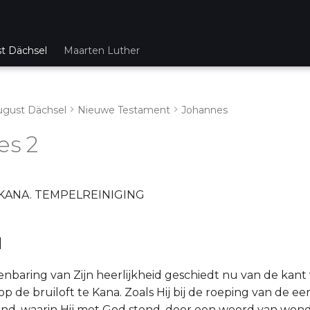
st Dächsel
Maarten Luther
ugust Dächsel
Nieuwe Testament
Johannes
es 2
KANA. TEMPELREINIGING
1
nbaring van Zijn heerlijkheid geschiedt nu van de kant
p de bruiloft te Kana. Zoals Hij bij de roeping van de ee
and, waarin Hij met God stond, door een woord van won