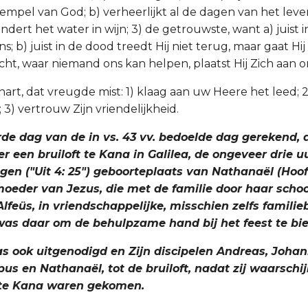
empel van God; b) verheerlijkt al de dagen van het leve
andert het water in wijn; 3) de getrouwste, want a) juist i
ons; b) juist in de dood treedt Hij niet terug, maar gaat Hij
richt, waar niemand ons kan helpen, plaatst Hij Zich aan 
art, dat vreugde mist: 1) klaag aan uw Heere het leed; 2
3) vertrouw Zijn vriendelijkheid.
rde dag van de in vs. 43 vv. bedoelde dag gerekend, 
er een bruiloft te Kana in Galilea, de ongeveer drie u
en ("Uit 4: 25") geboorteplaats van Nathanaël (Hoofd
e moeder van Jezus, die met de familie door haar scho
feüs, in vriendschappelijke, misschien zelfs familie
, was daar om de behulpzame hand bij het feest te bi
as ook uitgenodigd en Zijn discipelen Andreas, Johan
pus en Nathanaël, tot de bruiloft, nadat zij waarschij
 te Kana waren gekomen.