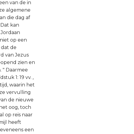
meen van de in
deze algemene
an die dag af
 Dat kan
e Jordaan
 niet op een
 dat de
ord van Jezus
geopend zien en
. " Daarmee
tuk 1: 19 vv. ,
ijd, waarin het
ze vervulling
 van de nieuwe
 het oog, toch
al op reis naar
ijl heeft
n eveneens een