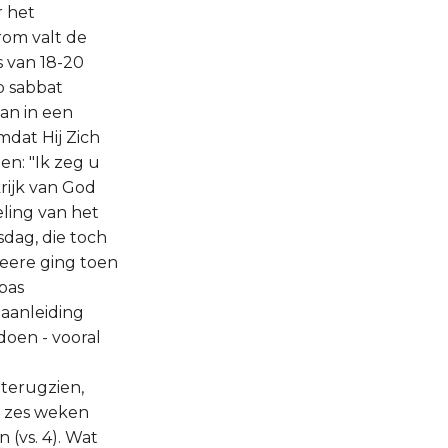
r het
rom valt de
s van 18-20
p sabbat
an in een
dat Hij Zich
en: "Ik zeg u
krijk van God
eling van het
dag, die toch
eere ging toen
 pas
 aanleiding
doen - vooral
terugzien,
an zes weken
(vs. 4). Wat