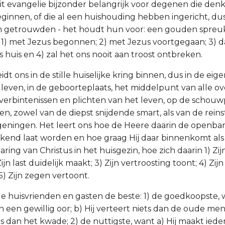
dit evangelie bijzonder belangrijk voor degenen die den
eginnen, of die al een huishouding hebben ingericht, du
n getrouwden - het houdt hun voor: een gouden spreu
: 1) met Jezus begonnen; 2) met Jezus voortgegaan; 3) 
 huis en 4) zal het ons nooit aan troost ontbreken.
idt ons in de stille huiselijke kring binnen, dus in de eige
 leven, in de geboorteplaats, het middelpunt van alle ov
verbintenissen en plichten van het leven, op de schouwp
n, zowel van de diepst snijdende smart, als van de reins
egeningen. Het leert ons hoe de Heere daarin de openbar
ekend laat worden en hoe graag Hij daar binnenkomt als
ring van Christus in het huisgezin, hoe zich daarin 1) Zi
jn last duidelijk maakt; 3) Zijn vertroosting toont; 4) Zijn
5) Zijn zegen vertoont.
le huisvrienden en gasten de beste: 1) de goedkoopste, w
n een gewillig oor; b) Hij verteert niets dan de oude mens
ts dan het kwade; 2) de nuttigste, want a) Hij maakt ied