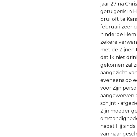
jaar 27 na Chr
getuigenis in 
bruiloft te Ka
februari zeer 
hinderde Hem n
zekere verwant
met de Zijnen 
dat Ik niet dri
gekomen zal zi
aangezicht van
eveneens op e
voor Zijn perso
aangeworven di
schijnt - afgez
Zijn moeder ge
omstandigheden
nadat Hij sind
van haar gesch