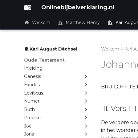
Onlinebijbelverklaring.nl
Welkom
Matthew Henry
Karl Augu
Karl August Dächsel
Welkom
Karl A
Oude Testament
Johann
Inleiding
Genesis
Éxodus
BRUILOFT TE 
Leviticus
Numeri
III. Vers 1-1
Ruth
Prediker
De verdere ope
Joël
in het wonder o
Jona
het innig verb