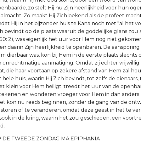
nbaarde, zo stelt Hij nu Zijn heerlijkheid voor hun oge
 almacht. Zo maakt Hij Zich bekend als de profeet mach
at Hij in het bijzonder huis te Kana noch met "al het vo
ch bevindt op de plaats waaruit de goddelijke glans zo
s. 50: 2), was eigenlijk het uur voor Hem nog niet gekom
en daarin Zijn heerlijkheid te openbaren. De aansporing 
m dierbaar was, kon bij Hem in de eerste plaats slechts 
onrechtmatige aanmatiging. Omdat zij echter vrijwillig
t, die haar voortaan op zekere afstand van Hem zal ho
 hele huis, waarin Hij Zich bevindt, tot zelfs de dienaars,
t klein voor Hem heiligt, treedt het uur van de openbar
n tekenen en wonderen vroeger voor Hem in dan anders 
Het kon nu reeds beginnen, zonder de gang van de ontw
e storen of te veranderen, omdat deze geest in het te ve
sook in de kring, waarin het zou geschieden, een voortre
d.
P DE TWEEDE ZONDAG MA EPIPHANIA