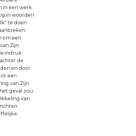
n in een werk
tig in woorden
lk" te doen
u aanbreken
en om een
van Zijn
de indruk
 achter de
uden en door
 tot een
ing van Zijn
het geval zou
ikkeling van
rrichten
ffelijke