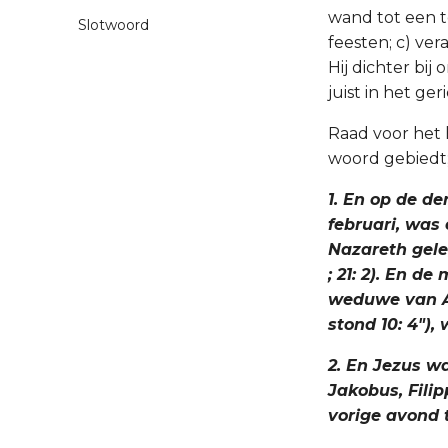
wand tot een t
Slotwoord
feesten; c) ver
Hij dichter bij 
juist in het ge
Raad voor het h
woord gebiedt; 
1. En op de de
februari, was 
Nazareth geleg
; 21: 2). En d
weduwe van Al
stond 10: 4")
2. En Jezus w
Jakobus, Filip
vorige avond