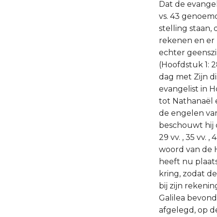
Dat de evangeli
vs. 43 genoemde
stelling staan,
rekenen en er 
echter geenszin
(Hoofdstuk 1: 
dag met Zijn d
evangelist in H
tot Nathanaël 
de engelen va
beschouwt hij d
29 vv. , 35 vv.
woord van de H
heeft nu plaat
kring, zodat de
bij zijn rekeni
Galilea bevond
afgelegd, op 