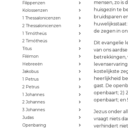
mensen, zo is 
Filippenzen
huisgezin te b
Kolossenzen
bruidsparen e
1 Thessalonicenzen
huwelijksstaat
2 Thessalonicenzen
de zegen in ons
1 Timótheüs
2 Timótheüs
Dit evangelie le
Titus
van ons aardse
Filémon
betrekkingen, 
Hebreeën
levenservaringe
kostelijkste z
Jakobus
heerlijkheid b
1 Petrus
gast. De openba
2 Petrus
openbaart; 2) Zi
1 Johannes
openbaart; en 
2 Johannes
3 Johannes
Jezus onder al
Judas
vraagt niets da
Openbaring
verhindert nie