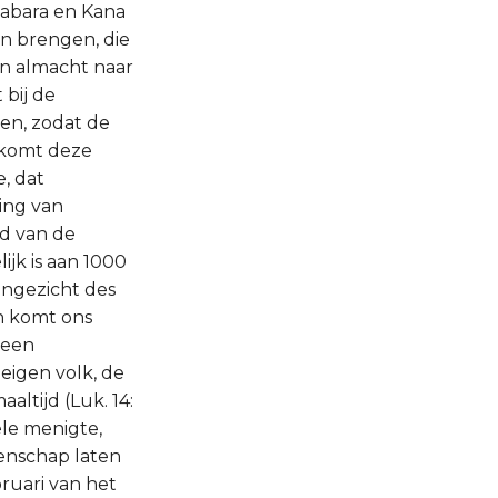
habara en Kana
en brengen, die
an almacht naar
 bij de
en, zodat de
 komt deze
, dat
ing van
jd van de
ijk is aan 1000
angezicht des
an komt ons
 een
 eigen volk, de
ltijd (Luk. 14:
hele menigte,
enschap laten
ruari van het