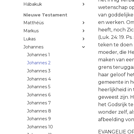
Hábakuk
wetenschap ope
van goddelijke
Nieuwe Testament
en werken. Omd
Matthéüs
heeft, noch Zi
Markus
(Luk. 24: 19. P
Lukas
teken te doen 
Johannes
moeder, die He
Johannes 1
maken van een 
Johannes 2
grens teruggaa
Johannes 3
haar geloof het
Johannes 4
gemeente in he
Johannes 5
heerlijkheid i
Johannes 6
geweest zijn. 
Johannes 7
het Godsrijk t
Johannes 8
wonder zelf, al
Johannes 9
afbeelding von
Johannes 10
EVANGELIE O