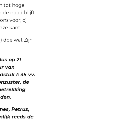
n tot hoge
n de nood blijft
 ons voor; c)
onze kant.
) doe wat Zijn
dus op 21
ur van
stuk 1: 45 vv.
onzuster, de
betrekking
eden.
nes, Petrus,
nlijk reeds de