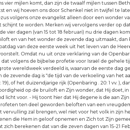
s vier mijlen komt, dan zijn de twaalf mijlen tussen Bet
t en wij hoeven ons door Schenkel niet in twijfel te lat
zus volgens onze evangelist alleen door een wonder v
t schijnt te worden. Merken wij vervolgens verder op dat
vier dagen (van 15 tot 18 februari) nu drie dagen kom
iloft en van het wonder de zevende dag uitmaakt, dan
bbatdag van deze eerste week uit het leven van de Heere
oorstelt. Omdat nu uit onze verklaring van de Openbar
 dat volgens de bijbelse profetie voor Israël de gehele ti
grote wereldweek verdeeld is, waarvan de eerste dag gel
n de zevende dag is "de tijd van de verkoeling van het a
 19), of het duizendjarige rijk (Openbaring . 20: 1 vv. ), d
rdigheid op de bruiloft en Zijn wonder, dat Hij doet, in
licht voor. - Hij toont hier dat Hij degene is die aan Zijn
ofeten ten deel geworden beloften van een vreugdemaa
tot vervulling zal brengen, wel niet voor het volk in zijn 
enen die Hem in geloof opnemen en Zich tot Zijn geme
at zich berekenen dat van die zeven dagen van 15-21 Feb