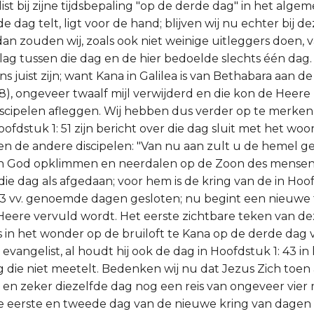
st bij zijne tijdsbepaling "op de derde dag" in het alge
 dag telt, ligt voor de hand; blijven wij nu echter bij 
 dan zouden wij, zoals ook niet weinige uitleggers doen, v
lag tussen die dag en de hier bedoelde slechts één dag.
s juist zijn; want Kana in Galilea is van Bethabara aan d
28), ongeveer twaalf mijl verwijderd en die kon de Heere
iscipelen afleggen. Wij hebben dus verder op te merken
oofdstuk 1: 51 zijn bericht over die dag sluit met het wo
en de andere discipelen: "Van nu aan zult u de hemel 
n God opklimmen en neerdalen op de Zoon des mensen
ie dag als afgedaan; voor hem is de kring van de in Hoofds
 , 43 vv. genoemde dagen gesloten; nu begint een nieuwe t
eere vervuld wordt. Het eerste zichtbare teken van de
s in het wonder op de bruiloft te Kana op de derde dag
 evangelist, al houdt hij ook de dag in Hoofdstuk 1: 43 in
ng die niet meetelt. Bedenken wij nu dat Jezus Zich toen 
 en zeker diezelfde dag nog een reis van ongeveer vier m
de eerste en tweede dag van de nieuwe kring van dage