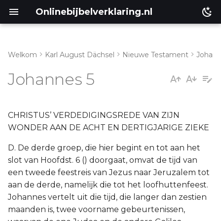
Onlinebijbelverklaring.nl
Welkom
Karl August Dächsel
Nieuwe Testament
Johan
Inleiding
I. Vers 1-47
Johannes 5
Genesis
a. Vers 1-13
Éxodus
CHRISTUS’ VERDEDIGINGSREDE VAN ZIJN
b. Vers 14-47
WONDER AAN DE ACHT EN DERTIGJARIGE ZIEKE
Leviticus
D. De derde groep, die hier begint en tot aan het
slot van Hoofdst. 6 () doorgaat, omvat de tijd van
Numeri
een tweede feestreis van Jezus naar Jeruzalem tot
aan de derde, namelijk die tot het loofhuttenfeest.
Ruth
Johannes vertelt uit die tijd, die langer dan zestien
maanden is, twee voorname gebeurtenissen,
Prediker