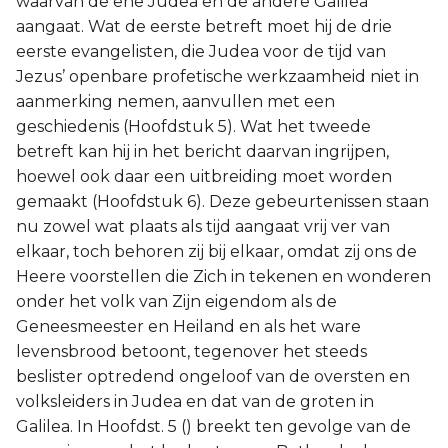
waarvan de ene Judea en de andere Galilea
aangaat. Wat de eerste betreft moet hij de drie
Joël
eerste evangelisten, die Judea voor de tijd van
Jezus’ openbare profetische werkzaamheid niet in
Jona
aanmerking nemen, aanvullen met een
geschiedenis (Hoofdstuk 5). Wat het tweede
Hábakuk
betreft kan hij in het bericht daarvan ingrijpen,
hoewel ook daar een uitbreiding moet worden
gemaakt (Hoofdstuk 6). Deze gebeurtenissen staan
nu zowel wat plaats als tijd aangaat vrij ver van
elkaar, toch behoren zij bij elkaar, omdat zij ons de
Heere voorstellen die Zich in tekenen en wonderen
onder het volk van Zijn eigendom als de
Geneesmeester en Heiland en als het ware
levensbrood betoont, tegenover het steeds
beslister optredend ongeloof van de oversten en
volksleiders in Judea en dat van de groten in
Galilea. In Hoofdst. 5 () breekt ten gevolge van de