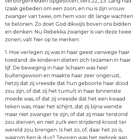
verborgenheden opgesloten, vers 22, 23. Lang had
Izaak gebeden om een zoon, en nu is zijn vrouw
zwanger van twee, om hem voor dit lange wachten
te belonen. Zo doet God dikwijls boven ons bidden
en denken. Nu Rebekka zwanger is van deze twee
zonen, valt hier op te merken:
1. Hoe verlegen zij was in haar geest vanwege haar
toestand: de kinderen stieten zich tezamen in haar
lijf. De beweging in haar lichaam was heel
buitengewoon en maakte haar zeer ongerust,
hetzij dat zij vreesde dat hun geboorte haar dood
zou zijn, of dat zij het tumult in haar binnenste
moede was, of dat zij vreesde dat het een kwaad
teken was, maar het schijnt, dat zij bijna wenste
maar niet zwanger te zijn, of dat zij maar terstond
zou sterven, en niet zulk een strijdend kroost ter
wereld zou brengen. Is het zo, of, daar het zo is,
waarom ben ik dus? Tevoren was het gebrek aan