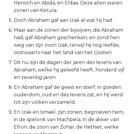
Henoch en Abida, en Eldaa. Deze allen waren
2 Korinthe
zonen van Ketura.
Doch Abraham gaf aan Izak al wat hij had.
Galaten
Maar aan de zonen der bijwijven, die Abraham
had, gaf Abraham geschenken; en zond hen
Éfeze
weg van zijn zoon Izak, terwijl hij nog leefde,
oostwaarts naar het land van het Oosten.
Filipenzen
Dit nu zijn de dagen der jaren des levens van
Kolossenzen
Abraham, welke hij geleefd heeft, honderd vijf
en zeventig jaren.
1 Thessalonicenzen
En Abraham gaf de geest en stierf, in goeden
ouderdom, oud en des levens zat, en hij werd
2 Thessalonicenzen
tot zijn volken verzameld.
1 Timótheüs
En Izak en Ismaël, zijn zonen, begroeven hem,
in de spelonk van Machpela, in de akker van
2 Timótheüs
Efron, de zoon van Zohar, de Hethiet, welke