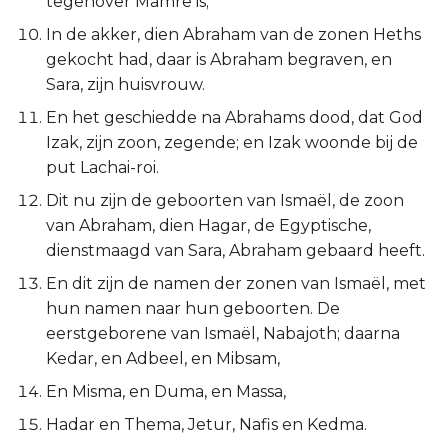
tegenover Mamre is;
Titus
In de akker, dien Abraham van de zonen Heths
gekocht had, daar is Abraham begraven, en
Filémon
Sara, zijn huisvrouw.
En het geschiedde na Abrahams dood, dat God
Hebreeën
Izak, zijn zoon, zegende; en Izak woonde bij de
put Lachai-roi.
Jakobus
Dit nu zijn de geboorten van Ismaël, de zoon
1 Petrus
van Abraham, dien Hagar, de Egyptische,
dienstmaagd van Sara, Abraham gebaard heeft.
2 Petrus
En dit zijn de namen der zonen van Ismaël, met
hun namen naar hun geboorten. De
1 Johannes
eerstgeborene van Ismaël, Nabajoth; daarna
Kedar, en Adbeel, en Mibsam,
2 Johannes
En Misma, en Duma, en Massa,
3 Johannes
Hadar en Thema, Jetur, Nafis en Kedma.