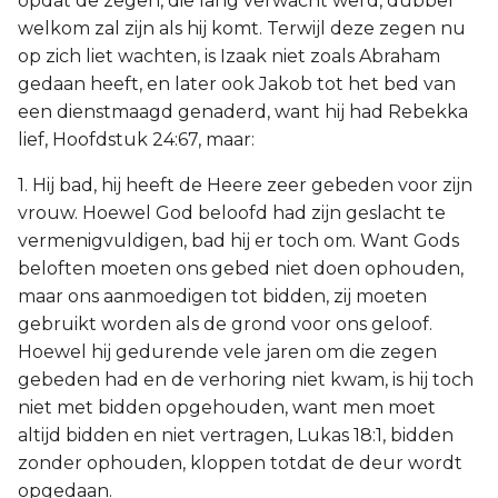
opdat de zegen, die lang verwacht werd, dubbel
welkom zal zijn als hij komt. Terwijl deze zegen nu
op zich liet wachten, is Izaak niet zoals Abraham
gedaan heeft, en later ook Jakob tot het bed van
een dienstmaagd genaderd, want hij had Rebekka
lief, Hoofdstuk 24:67, maar:
1. Hij bad, hij heeft de Heere zeer gebeden voor zijn
vrouw. Hoewel God beloofd had zijn geslacht te
vermenigvuldigen, bad hij er toch om. Want Gods
beloften moeten ons gebed niet doen ophouden,
maar ons aanmoedigen tot bidden, zij moeten
gebruikt worden als de grond voor ons geloof.
Hoewel hij gedurende vele jaren om die zegen
gebeden had en de verhoring niet kwam, is hij toch
niet met bidden opgehouden, want men moet
altijd bidden en niet vertragen, Lukas 18:1, bidden
zonder ophouden, kloppen totdat de deur wordt
opgedaan.