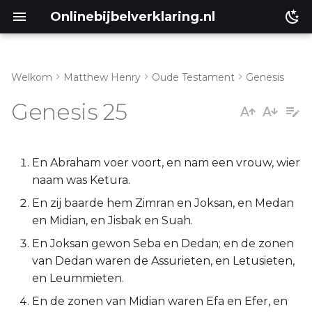
Onlinebijbelverklaring.nl
Welkom
Matthew Henry
Oude Testament
Genesis
Inleiding
Matthéüs
Genesis 25
Genesis 25:1-10
Markus
Genesis 25:11-18
Lukas
En Abraham voer voort, en nam een vrouw, wier
naam was Ketura.
Genesis 25:19-28
Johannes
En zij baarde hem Zimran en Joksan, en Medan
en Midian, en Jisbak en Suah.
Genesis 25:29-34
Handelingen
En Joksan gewon Seba en Dedan; en de zonen
van Dedan waren de Assurieten, en Letusieten,
Romeinen
en Leummieten.
1 Korinthe
En de zonen van Midian waren Efa en Efer, en