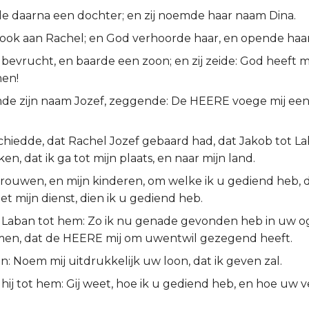
rde daarna een dochter; en zij noemde haar naam Dina.
ook aan Rachel; en God verhoorde haar, en opende haa
 bevrucht, en baarde een zoon; en zij zeide: God heeft 
en!
mde zijn naam Jozef, zeggende: De HEERE voege mij ee
hiedde, dat Rachel Jozef gebaard had, dat Jakob tot La
ken, dat ik ga tot mijn plaats, en naar mijn land.
rouwen, en mijn kinderen, om welke ik u gediend heb, da
et mijn dienst, dien ik u gediend heb.
 Laban tot hem: Zo ik nu genade gevonden heb in uw og
en, dat de HEERE mij om uwentwil gezegend heeft.
an: Noem mij uitdrukkelijk uw loon, dat ik geven zal.
hij tot hem: Gij weet, hoe ik u gediend heb, en hoe uw ve