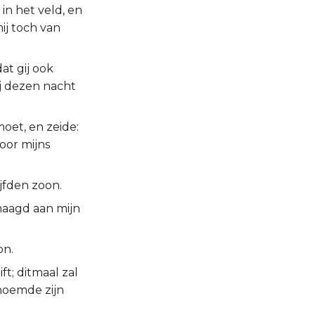
in het veld, en
mij toch van
at gij ook
j dezen nacht
oet, en zeide:
oor mijns
jfden zoon.
maagd aan mijn
on.
ft; ditmaal zal
noemde zijn