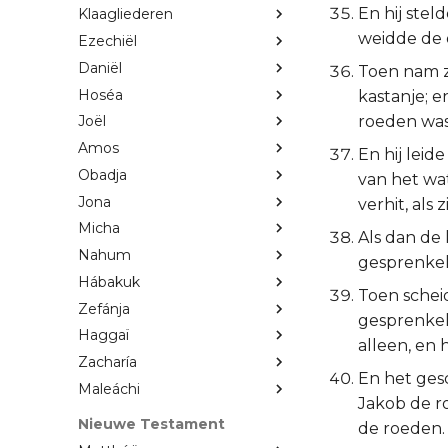
En hij ste
Klaagliederen
weidde de 
Ezechiël
Daniël
Toen nam z
Hoséa
kastanje; e
roeden was
Joël
Amos
En hij leid
Obadja
van het wa
Jona
verhit, als
Micha
Als dan de
Nahum
gesprenkel
Hábakuk
Toen schei
Zefánja
gesprenkel
Haggaï
alleen, en 
Zacharía
En het ges
Maleáchi
Jakob de ro
Nieuwe Testament
de roeden.