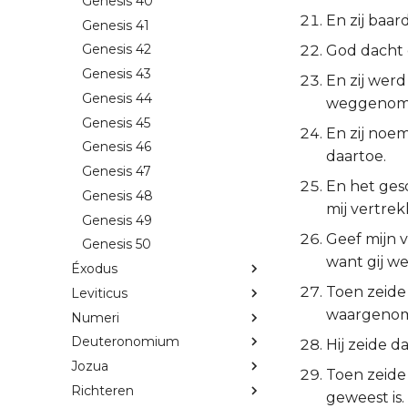
Genesis 40
En zij baa
Genesis 41
Genesis 42
God dacht 
Genesis 43
En zij werd
Genesis 44
weggenom
Genesis 45
En zij noe
Genesis 46
daartoe.
Genesis 47
En het gesc
Genesis 48
mij vertrek
Genesis 49
Geef mijn v
Genesis 50
want gij we
Éxodus
Toen zeide
Leviticus
waargenom
Numeri
Deuteronomium
Hij zeide d
Jozua
Toen zeide 
Richteren
geweest is.