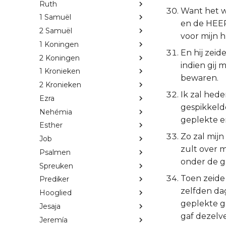
Ruth
Want het we
1 Samuël
en de HEER
2 Samuël
voor mijn h
1 Koningen
En hij zeid
2 Koningen
indien gij
1 Kronieken
bewaren.
2 Kronieken
Ik zal hed
Ezra
gespikkeld
Nehémia
geplekte en
Esther
Zo zal mij
Job
zult over m
Psalmen
onder de ge
Spreuken
Toen zeide 
Prediker
zelfden da
Hooglied
geplekte ge
Jesaja
gaf dezelve
Jeremía