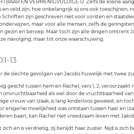
TBAAR EN VERMENIGVULDIGE U. Zelfs de kleine aan
 en veld zijn, hoe onbelangrijk zij ons ook toeschijnen, n
 Schriften zijn geschreven niet voor vorsten en staatsli
onderwijzen, maar voor alle mensen, zelfs de geringste
n gezin en beroep. Maar toch zijn alle dingen omtrent J
ze navolging, maar tot onze waarschuwing.
:1-13
r de slechte gevolgen van Jacobs huwelijk met twee zuste
ig geschil tussen hem en Rachel, vers 1, 2, veroorzaakt 
n onvruchtbaarheid als wel door de vruchtbaarheid van 
ige vrouw van Izaak, is lang kinderloos geweest, en toc
or enigerlei moeilijkheid was ontstaan tussen haar en Iza
eren baart, kan Rachel niet vreedzaam leven met Jakob
 zich en is verdrietig, zij benijdt haar zuster. Nijd is zic