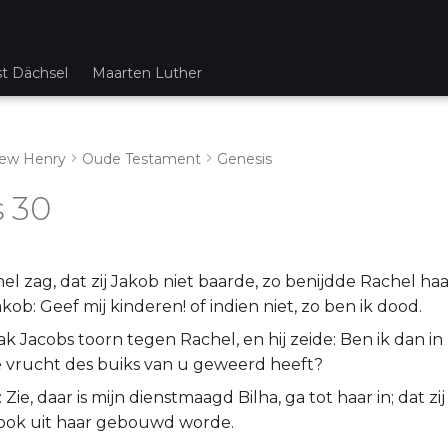
st Dächsel
Maarten Luther
ew Henry
Oude Testament
Genesis
 30
el zag, dat zij Jakob niet baarde, zo benijdde Rachel haar
akob: Geef mij kinderen! of indien niet, zo ben ik dood.
k Jacobs toorn tegen Rachel, en hij zeide: Ben ik dan in
e vrucht des buiks van u geweerd heeft?
: Zie, daar is mijn dienstmaagd Bilha, ga tot haar in; dat z
k ook uit haar gebouwd worde.