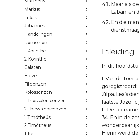
Matthéüs
Maar als de
Markus
Laban, en 
Lukas
En die man 
Johannes
dienstmaag
Handelingen
Romeinen
Inleiding
1 Korinthe
2 Korinthe
In dit hoofdst
Galaten
Éfeze
I. Van de toen
Filipenzen
geregistreerd: 
Kolossenzen
Zilpa, Lea’s di
1 Thessalonicenzen
laatste Jozef bi
2 Thessalonicenzen
II. De toename
1 Timótheüs
34. En in de ze
wonderbaarlijk 
2 Timótheüs
Hierin werd d
Titus