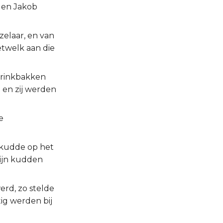
; en Jakob
elaar, en van
hetwelk aan die
 drinkbakken
 en zij werden
e
 kudde op het
zijn kudden
erd, zo stelde
ig werden bij