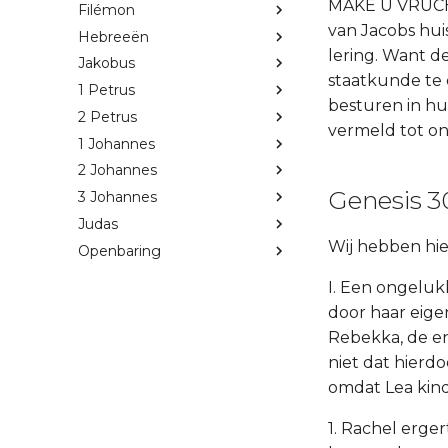
MAKE U VRUCH
Filémon
van Jacobs huis
Hebreeën
lering. Want de
Jakobus
staatkunde te 
1 Petrus
besturen in hu
2 Petrus
vermeld tot on
1 Johannes
2 Johannes
Genesis 30
3 Johannes
Judas
Wij hebben hie
Openbaring
I. Een ongelukk
door haar eige
Rebekka, de en
niet dat hierdo
omdat Lea kind
1. Rachel ergert