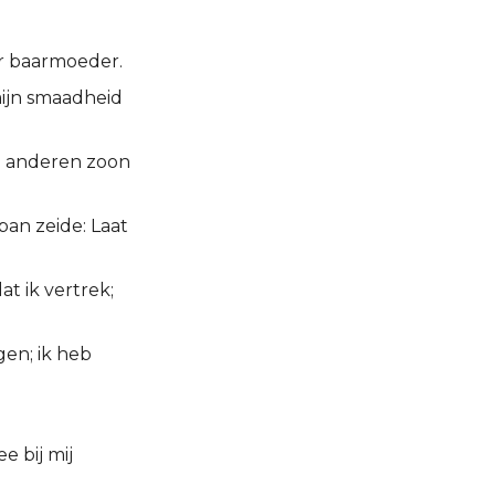
r baarmoeder.
mijn smaadheid
n anderen zoon
ban zeide: Laat
t ik vertrek;
en; ik heb
e bij mij