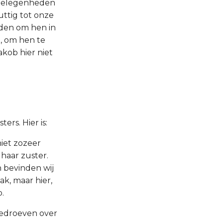
gelegenheden
uttig tot onze
eden om hen in
n, om hen te
akob hier niet
rs. Hier is:
niet zozeer
haar zuster.
h bevinden wij
ak, maar hier,
.
h bedroeven over