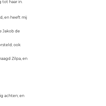
tot haar in.
d, en heeft mij
e Jakob de
rsteld; ook
maagd Zilpa, en
ig achten; en