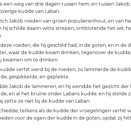
lde een weg van drie dagen tussen hem, en tussen Jakob
overige kudde van Laban.
ich Jakob roeden van groen populierenhout, en van haz
n hij schilde daarin witte strepen, ontblotende het wit, 
.
e deze roeden, die hij geschild had, in de goten, en in de
ter, waar de kudde kwam drinken, tegenover de kudde;
 zij kwamen om te drinken.
 kudde verhit werd bij de roeden, zo lammerde de kudd
de, gespikkelde, en geplekte.
dde Jakob de lammeren, en hij wendde het gezicht der
de, en al het bruine onder Labans kudde; en hij stelde 
hij zette ze niet bij de kudde van Laban.
chiedde, telkens als de kudde der vroegelingen verhit w
eden voor de ogen der kudde in de goten, opdat zij hitt