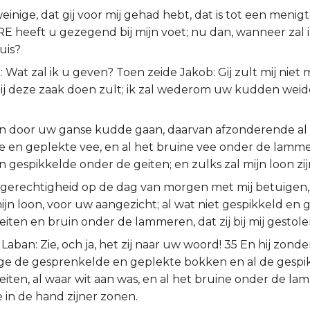
inige, dat gij voor mij gehad hebt, dat is tot een menig
E heeft u gezegend bij mijn voet; nu dan, wanneer zal 
uis?
e: Wat zal ik u geven? Toen zeide Jakob: Gij zult mij niet 
 mij deze zaak doen zult; ik zal wederom uw kudden weid
en door uw ganse kudde gaan, daarvan afzonderende al
e en geplekte vee, en al het bruine vee onder de lamme
 gespikkelde onder de geiten; en zulks zal mijn loon zij
n gerechtigheid op de dag van morgen met mij betuigen, 
ijn loon, voor uw aangezicht; al wat niet gespikkeld en g
iten en bruin onder de lammeren, dat zij bij mij gestole
Laban: Zie, och ja, het zij naar uw woord! 35 En hij zonde
ge de gesprenkelde en geplekte bokken en al de gespi
iten, al waar wit aan was, en al het bruine onder de lam
 in de hand zijner zonen.