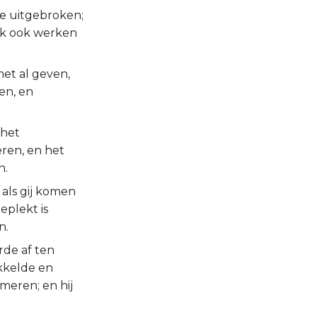
te uitgebroken;
ik ook werken
met al geven,
en, en
 het
ren, en het
n.
als gij komen
eplekt is
n.
rde af ten
kkelde en
meren; en hij