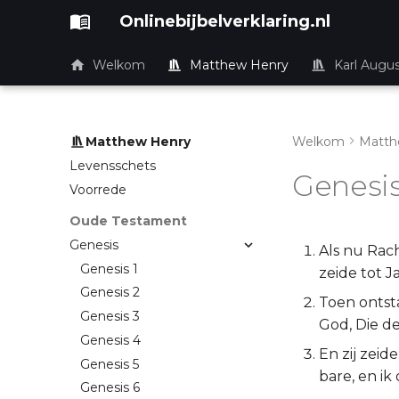
Onlinebijbelverklaring.nl
Welkom
Matthew Henry
Karl Augu
Matthew Henry
Welkom
Matth
Levensschets
Genesis
Voorrede
Oude Testament
Genesis
Als nu Rach
Genesis 1
zeide tot J
Genesis 2
Toen ontsta
Genesis 3
God, Die d
Genesis 4
En zij zeide
Genesis 5
bare, en i
Genesis 6