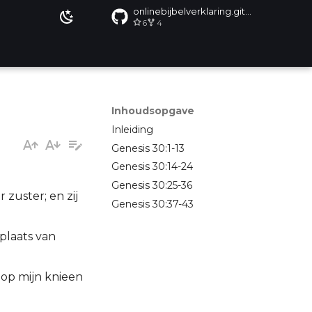
onlinebijbelverklaring.github.io
6
4
Inhoudsopgave
Inleiding
Genesis 30:1-13
Genesis 30:14-24
Genesis 30:25-36
 zuster; en zij
Genesis 30:37-43
 plaats van
ij op mijn knieen