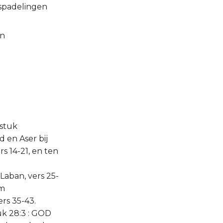
e spadelingen
en
dstuk
d en Aser bij
rs 14-21, en ten
Laban, vers 25-
em
rs 35-43.
k 28:3 : GOD