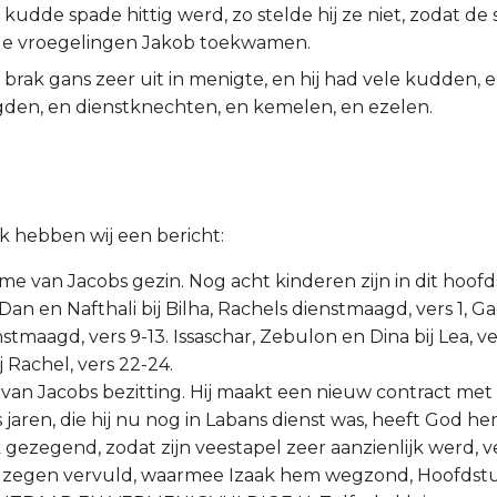
 kudde spade hittig werd, zo stelde hij ze niet, zodat d
de vroegelingen Jakob toekwamen.
brak gans zeer uit in menigte, en hij had vele kudden, 
den, en dienstknechten, en kemelen, en ezelen.
uk hebben wij een bericht:
ame van Jacobs gezin. Nog acht kinderen zijn in dit hoof
Dan en Nafthali bij Bilha, Rachels dienstmaagd, vers 1, Ga
enstmaagd, vers 9-13. Issaschar, Zebulon en Dina bij Lea, ve
j Rachel, vers 22-24.
 van Jacobs bezitting. Hij maakt een nieuw contract met 
s jaren, die hij nu nog in Labans dienst was, heeft God h
gezegend, zodat zijn veestapel zeer aanzienlijk werd, ve
e zegen vervuld, waarmee Izaak hem wegzond, Hoofdstu