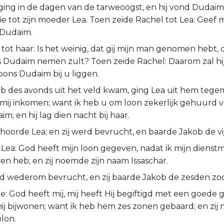
ing in de dagen van de tarweoogst, en hij vond Dudaim 
die tot zijn moeder Lea. Toen zeide Rachel tot Lea: Geef 
 Dudaim.
e tot haar: Is het weinig, dat gij mijn man genomen hebt, d
s Dudaim nemen zult? Toen zeide Rachel: Daarom zal hi
oons Dudaim bij u liggen.
ob des avonds uit het veld kwam, ging Lea uit hem tegem
t mij inkomen; want ik heb u om loon zekerlijk gehuurd v
m; en hij lag dien nacht bij haar.
hoorde Lea; en zij werd bevrucht, en baarde Jakob de vi
 Lea: God heeft mijn loon gegeven, nadat ik mijn dienst
n heb; en zij noemde zijn naam Issaschar.
d wederom bevrucht, en zij baarde Jakob de zesden zo
e: God heeft mij, mij heeft Hij begiftigd met een goede gi
ij bijwonen; want ik heb hem zes zonen gebaard; en zij 
lon.