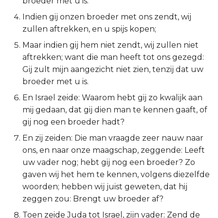
broeder met u is.
2 Korinthe
Indien gij onzen broeder met ons zendt, wij
zullen aftrekken, en u spijs kopen;
Galaten
Maar indien gij hem niet zendt, wij zullen niet
aftrekken; want die man heeft tot ons gezegd:
Éfeze
Gij zult mijn aangezicht niet zien, tenzij dat uw
broeder met u is.
Filipenzen
En Israel zeide: Waarom hebt gij zo kwalijk aan
mij gedaan, dat gij dien man te kennen gaaft, of
Kolossenzen
gij nog een broeder hadt?
1 Thessalonicenzen
En zij zeiden: Die man vraagde zeer nauw naar
ons, en naar onze maagschap, zeggende: Leeft
2 Thessalonicenzen
uw vader nog; hebt gij nog een broeder? Zo
gaven wij het hem te kennen, volgens diezelfde
1 Timótheüs
woorden; hebben wij juist geweten, dat hij
zeggen zou: Brengt uw broeder af?
2 Timótheüs
Toen zeide Juda tot Israel, zijn vader: Zend de