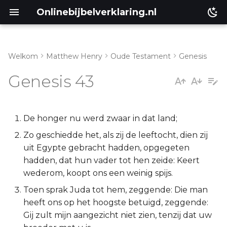
Onlinebijbelverklaring.nl
Welkom
Matthew Henry
Oude Testament
Genesis
Inleiding
Matthéüs
Genesis 43
Genesis 43:1-10
Markus
Genesis 43:11-14
Lukas
De honger nu werd zwaar in dat land;
Zo geschiedde het, als zij de leeftocht, dien zij
Genesis 43:15-25
Johannes
uit Egypte gebracht hadden, opgegeten
hadden, dat hun vader tot hen zeide: Keert
Genesis 43:26-34
Handelingen
wederom, koopt ons een weinig spijs.
Toen sprak Juda tot hem, zeggende: Die man
Romeinen
heeft ons op het hoogste betuigd, zeggende:
Gij zult mijn aangezicht niet zien, tenzij dat uw
1 Korinthe