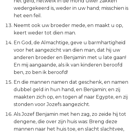
het geld, hetwelk in de mond uwer zakken
Judas
wedergekeerd is, weder in uw hand; misschien is
het een feil.
Openbaring
Neemt ook uw broeder mede, en maakt u op,
keert weder tot dien man.
En God, de Almachtige, geve u barmhartigheid
voor het aangezicht van dien man, dat hij uw
anderen broeder en Benjamin met u late gaan!
En mij aangaande, als ik van kinderen beroofd
ben, zo ben ik beroofd!
En die mannen namen dat geschenk, en namen
dubbel geld in hun hand, en Benjamin; en zij
maakten zich op, en togen af naar Egypte, en zij
stonden voor Jozefs aangezicht.
Als Jozef Benjamin met hen zag, zo zeide hij tot
dengene, die over zijn huis was: Breng deze
mannen naar het huis toe, en slacht slachtvee,