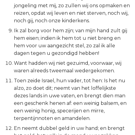
jongeling met mij, zo zullen wij ons opmaken en
Titus
reizen, opdat wij leven en niet sterven, noch wij,
noch gij, noch onze kinderkens.
Filémon
Ik zal borg voor hem zijn; van mijn hand zult gij
Hebreeën
hem eisen; indien ik hem tot u niet breng en
hem voor uw aangezicht stel, zo zal ik alle
Jakobus
dagen tegen u gezondigd hebben!
Want hadden wij niet gezuimd, voorwaar, wij
1 Petrus
waren alreeds tweemaal wedergekomen.
Toen zeide Israel, hun vader, tot hen: Is het nu
2 Petrus
alzo, zo doet dit; neemt van het loffelijkste
1 Johannes
dezes lands in uwe vaten, en brengt dien man
een geschenk henen af: een weinig balsem, en
2 Johannes
een weinig honig, specerijen en mirre,
terpentijnnoten en amandelen.
3 Johannes
En neemt dubbel geld in uw hand; en brengt