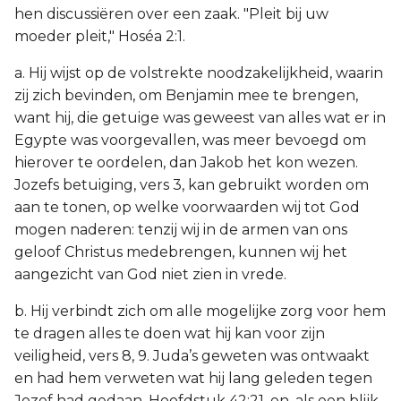
hen discussiëren over een zaak. "Pleit bij uw
moeder pleit," Hoséa 2:1.
a. Hij wijst op de volstrekte noodzakelijkheid, waarin
zij zich bevinden, om Benjamin mee te brengen,
want hij, die getuige was geweest van alles wat er in
Egypte was voorgevallen, was meer bevoegd om
hierover te oordelen, dan Jakob het kon wezen.
Jozefs betuiging, vers 3, kan gebruikt worden om
aan te tonen, op welke voorwaarden wij tot God
mogen naderen: tenzij wij in de armen van ons
geloof Christus medebrengen, kunnen wij het
aangezicht van God niet zien in vrede.
b. Hij verbindt zich om alle mogelijke zorg voor hem
te dragen alles te doen wat hij kan voor zijn
veiligheid, vers 8, 9. Juda’s geweten was ontwaakt
en had hem verweten wat hij lang geleden tegen
Jozef had gedaan, Hoofdstuk 42:21, en, als een blijk