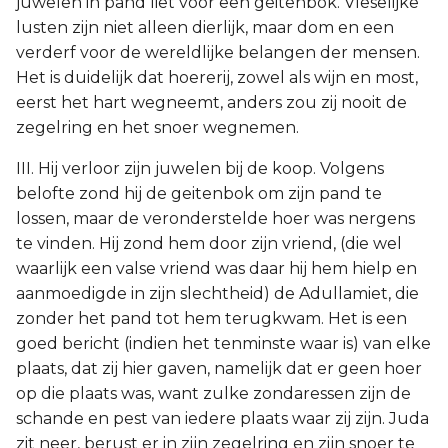
juwelen in pand liet voor een geitenbok. Vleselijke
lusten zijn niet alleen dierlijk, maar dom en een
verderf voor de wereldlijke belangen der mensen.
Het is duidelijk dat hoererij, zowel als wijn en most,
eerst het hart wegneemt, anders zou zij nooit de
zegelring en het snoer wegnemen.
III. Hij verloor zijn juwelen bij de koop. Volgens
belofte zond hij de geitenbok om zijn pand te
lossen, maar de veronderstelde hoer was nergens
te vinden. Hij zond hem door zijn vriend, (die wel
waarlijk een valse vriend was daar hij hem hielp en
aanmoedigde in zijn slechtheid) de Adullamiet, die
zonder het pand tot hem terugkwam. Het is een
goed bericht (indien het tenminste waar is) van elke
plaats, dat zij hier gaven, namelijk dat er geen hoer
op die plaats was, want zulke zondaressen zijn de
schande en pest van iedere plaats waar zij zijn. Juda
zit neer, berust er in zijn zegelring en zijn snoer te