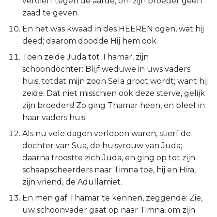
verdierf tegen de aarde, om zijn broeder geen
Titus
zaad te geven.
En het was kwaad in des HEEREN ogen, wat hij
Filémon
deed; daarom doodde Hij hem ook.
Toen zeide Juda tot Thamar, zijn
Hebreeën
schoondochter: Blijf weduwe in uws vaders
huis, totdat mijn zoon Sela groot wordt; want hij
Jakobus
zeide: Dat niet misschien ook deze sterve, gelijk
zijn broeders! Zo ging Thamar heen, en bleef in
1 Petrus
haar vaders huis.
2 Petrus
Als nu vele dagen verlopen waren, stierf de
dochter van Sua, de huisvrouw van Juda;
1 Johannes
daarna troostte zich Juda, en ging op tot zijn
schaapscheerders naar Timna toe, hij en Hira,
2 Johannes
zijn vriend, de Adullamiet.
En men gaf Thamar te kennen, zeggende: Zie,
3 Johannes
uw schoonvader gaat op naar Timna, om zijn