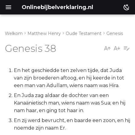
Onlinebijbelverklaring.nl
Welkom
Matthew Henry
Oude Testament
Genesis
Inleiding
Matthéüs
Genesis 38
Genesis 38:1-11
Markus
Genesis 38:12-23
Lukas
En het geschiedde ten zelven tijde, dat Juda
van zijn broederen aftoog, en hij keerde in tot
Genesis 38:24-30
Johannes
een man van Adullam, wiens naam was Hira.
En Juda zag aldaar de dochter van een
Handelingen
Kanaänietisch man, wiens naam was Sua; en hij
nam haar, en ging tot haar in.
Romeinen
En zij werd bevrucht, en baarde een zoon, en hij
noemde zijn naam Er.
1 Korinthe