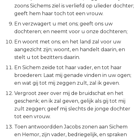
zoons Sichems ziel is verliefd op ulieder dochter;
Titus
geeft hem haar toch tot een vrouw.
Filémon
En verzwagert u met ons; geeft ons uw
dochteren; en neemt voor u onze dochteren;
Hebreeën
En woont met ons; en het land zal voor uw
aangezicht zijn; woont, en handelt daarin, en
Jakobus
stelt u tot bezitters daarin.
En Sichem zeide tot haar vader, en tot haar
1 Petrus
broederen: Laat mij genade vinden in uw ogen;
en wat gij tot mij zeggen zult, zal ik geven.
2 Petrus
Vergroot zeer over mij de bruidschat en het
1 Johannes
geschenk; en ik zal geven, gelijk als gij tot mij
zult zeggen; geef mij slechts de jonge dochter
2 Johannes
tot een vrouw.
Toen antwoordden Jacobs zonen aan Sichem
3 Johannes
en Hemor, zijn vader, bedriegelijk, en spraken