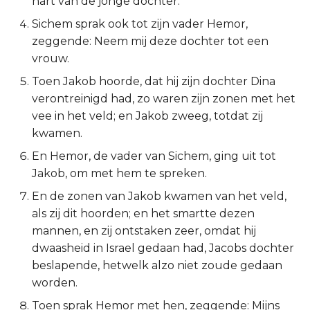
hart van de jonge dochter.
2 Korinthe
Sichem sprak ook tot zijn vader Hemor,
zeggende: Neem mij deze dochter tot een
Galaten
vrouw.
Toen Jakob hoorde, dat hij zijn dochter Dina
Éfeze
verontreinigd had, zo waren zijn zonen met het
vee in het veld; en Jakob zweeg, totdat zij
Filipenzen
kwamen.
En Hemor, de vader van Sichem, ging uit tot
Kolossenzen
Jakob, om met hem te spreken.
1 Thessalonicenzen
En de zonen van Jakob kwamen van het veld,
als zij dit hoorden; en het smartte dezen
2 Thessalonicenzen
mannen, en zij ontstaken zeer, omdat hij
dwaasheid in Israel gedaan had, Jacobs dochter
1 Timótheüs
beslapende, hetwelk alzo niet zoude gedaan
worden.
2 Timótheüs
Toen sprak Hemor met hen, zeggende: Mijns