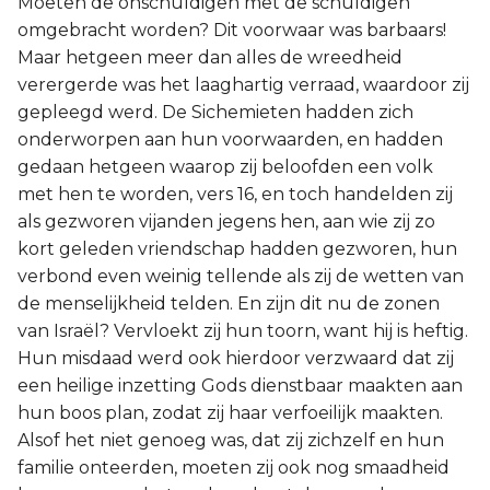
Moeten de onschuldigen met de schuldigen
omgebracht worden? Dit voorwaar was barbaars!
Maar hetgeen meer dan alles de wreedheid
verergerde was het laaghartig verraad, waardoor zij
gepleegd werd. De Sichemieten hadden zich
onderworpen aan hun voorwaarden, en hadden
gedaan hetgeen waarop zij beloofden een volk
met hen te worden, vers 16, en toch handelden zij
als gezworen vijanden jegens hen, aan wie zij zo
kort geleden vriendschap hadden gezworen, hun
verbond even weinig tellende als zij de wetten van
de menselijkheid telden. En zijn dit nu de zonen
van Israël? Vervloekt zij hun toorn, want hij is heftig.
Hun misdaad werd ook hierdoor verzwaard dat zij
een heilige inzetting Gods dienstbaar maakten aan
hun boos plan, zodat zij haar verfoeilijk maakten.
Alsof het niet genoeg was, dat zij zichzelf en hun
familie onteerden, moeten zij ook nog smaadheid