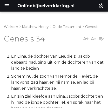
Onlinebijbelverklaring.nl
Welkom
Matthew Henry
Oude Testament
Genesis
Inleiding
Matthéüs
Genesis 34
Genesis 34:1-5
Markus
Genesis 34:6-17
Lukas
En Dina, de dochter van Lea, die zij Jakob
gebaard had, ging uit, om de dochteren van dat
Genesis 34:18-24
Johannes
land te bezien.
Sichem nu, de zoon van Hemor de Heviet, de
Genesis 34:25-31
Handelingen
landvorst, zag haar, en hij nam ze, en lag bij
haar, en verkrachtte ze.
Romeinen
En zijn ziel kleefde aan Dina, Jacobs dochter; en
hij had de jonge dochter lief, en sprak naar het
1 Korinthe