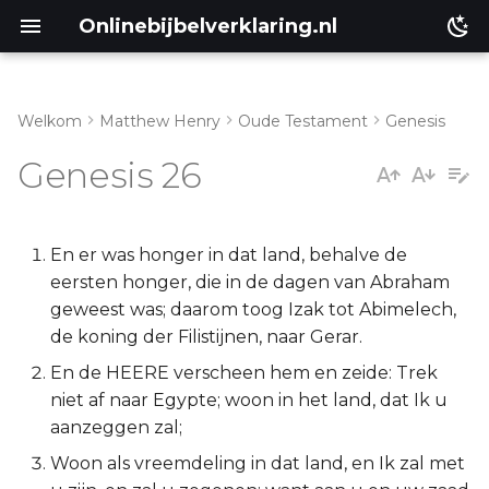
Onlinebijbelverklaring.nl
Welkom
Matthew Henry
Oude Testament
Genesis
Inleiding
Matthéüs
Genesis 26
Genesis 26:1-5
Markus
Genesis 26:6-11
Lukas
En er was honger in dat land, behalve de
eersten honger, die in de dagen van Abraham
Genesis 26:12-25
Johannes
geweest was; daarom toog Izak tot Abimelech,
de koning der Filistijnen, naar Gerar.
Genesis 26:26-33
Handelingen
En de HEERE verscheen hem en zeide: Trek
niet af naar Egypte; woon in het land, dat Ik u
Genesis 26:34-35
Romeinen
aanzeggen zal;
Woon als vreemdeling in dat land, en Ik zal met
1 Korinthe