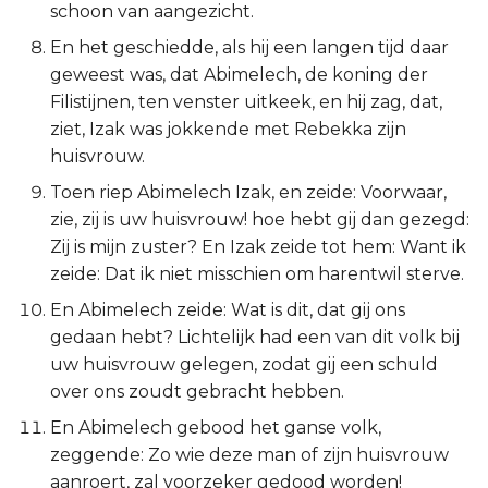
schoon van aangezicht.
Titus
En het geschiedde, als hij een langen tijd daar
geweest was, dat Abimelech, de koning der
Filémon
Filistijnen, ten venster uitkeek, en hij zag, dat,
ziet, Izak was jokkende met Rebekka zijn
Hebreeën
huisvrouw.
Jakobus
Toen riep Abimelech Izak, en zeide: Voorwaar,
zie, zij is uw huisvrouw! hoe hebt gij dan gezegd:
1 Petrus
Zij is mijn zuster? En Izak zeide tot hem: Want ik
zeide: Dat ik niet misschien om harentwil sterve.
2 Petrus
En Abimelech zeide: Wat is dit, dat gij ons
gedaan hebt? Lichtelijk had een van dit volk bij
1 Johannes
uw huisvrouw gelegen, zodat gij een schuld
over ons zoudt gebracht hebben.
2 Johannes
En Abimelech gebood het ganse volk,
3 Johannes
zeggende: Zo wie deze man of zijn huisvrouw
aanroert, zal voorzeker gedood worden!