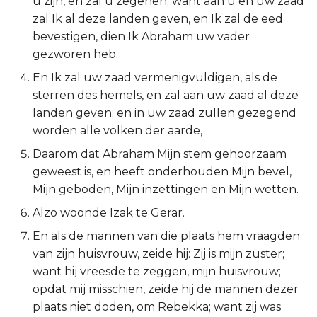
u zijn, en zal u zegenen; want aan u en uw zaad
zal Ik al deze landen geven, en Ik zal de eed
2 Korinthe
bevestigen, dien Ik Abraham uw vader
gezworen heb.
Galaten
En Ik zal uw zaad vermenigvuldigen, als de
Éfeze
sterren des hemels, en zal aan uw zaad al deze
landen geven; en in uw zaad zullen gezegend
Filipenzen
worden alle volken der aarde,
Daarom dat Abraham Mijn stem gehoorzaam
Kolossenzen
geweest is, en heeft onderhouden Mijn bevel,
Mijn geboden, Mijn inzettingen en Mijn wetten.
1 Thessalonicenzen
Alzo woonde Izak te Gerar.
2 Thessalonicenzen
En als de mannen van die plaats hem vraagden
van zijn huisvrouw, zeide hij: Zij is mijn zuster;
1 Timótheüs
want hij vreesde te zeggen, mijn huisvrouw;
opdat mij misschien, zeide hij de mannen dezer
2 Timótheüs
plaats niet doden, om Rebekka; want zij was