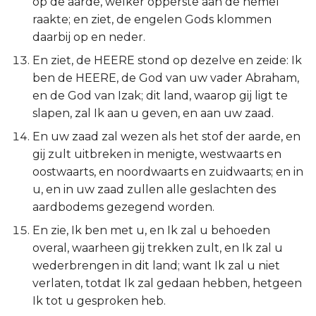
op de aarde, welker opperste aan de hemel
Judas
raakte; en ziet, de engelen Gods klommen
daarbij op en neder.
Openbaring
En ziet, de HEERE stond op dezelve en zeide: Ik
ben de HEERE, de God van uw vader Abraham,
en de God van Izak; dit land, waarop gij ligt te
slapen, zal Ik aan u geven, en aan uw zaad.
En uw zaad zal wezen als het stof der aarde, en
gij zult uitbreken in menigte, westwaarts en
oostwaarts, en noordwaarts en zuidwaarts; en in
u, en in uw zaad zullen alle geslachten des
aardbodems gezegend worden.
En zie, Ik ben met u, en Ik zal u behoeden
overal, waarheen gij trekken zult, en Ik zal u
wederbrengen in dit land; want Ik zal u niet
verlaten, totdat Ik zal gedaan hebben, hetgeen
Ik tot u gesproken heb.