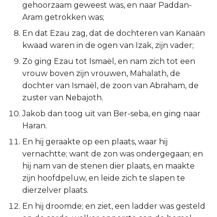
gehoorzaam geweest was, en naar Paddan-
Titus
Aram getrokken was;
En dat Ezau zag, dat de dochteren van Kanaän
Filémon
kwaad waren in de ogen van Izak, zijn vader;
Hebreeën
Zo ging Ezau tot Ismaël, en nam zich tot een
vrouw boven zijn vrouwen, Mahalath, de
Jakobus
dochter van Ismaël, de zoon van Abraham, de
zuster van Nebajoth.
1 Petrus
Jakob dan toog uit van Ber-seba, en ging naar
Haran.
2 Petrus
En hij geraakte op een plaats, waar hij
1 Johannes
vernachtte; want de zon was ondergegaan; en
hij nam van de stenen dier plaats, en maakte
2 Johannes
zijn hoofdpeluw, en leide zich te slapen te
dierzelver plaats.
3 Johannes
En hij droomde; en ziet, een ladder was gesteld