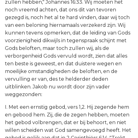
zullen hebben," Johannes 16:33. Wij moeten het
noch vreemd achten, dat ons dit van tevoren
gezegd is, noch het al te hard vinden, daar wij toch
van een beloning hiernamaals verzekerd zijn. Wij
kunnen tevens opmerken, dat de leiding van Gods
voorzienigheid dikwijls in tegenspraak schijnt met
Gods beloften, maar toch zullen wij, als de
verborgenheid Gods vervuld wordt, zien dat alles
ten beste is geweest, en dat duistere wegen en
moeilijke omstandigheden de beloften, en de
vervulling er van, des te helderder deden
uitblinken. Jakob nu wordt door zijn vader
weggezonden:
I. Met een ernstig gebod, vers 1,2. Hij zegende hem
en gebood hem. Zij, die de zegen hebben, moeten
het gebod volbrengen, dat er bij behoort, en niet
willen scheiden wat God samengevoegd heeft. Het
gebod is gelijk aan dat in 2 Corinthiërs 6:14 :"Trekt