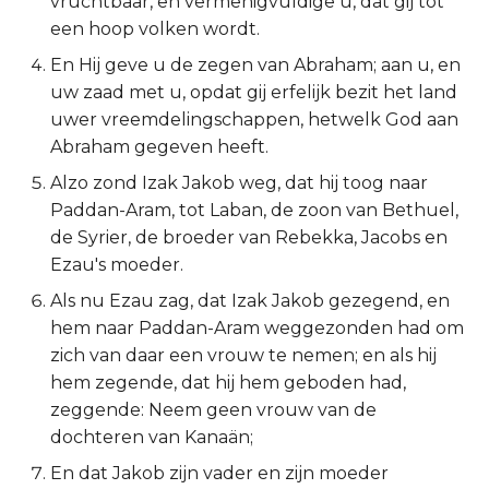
vruchtbaar, en vermenigvuldige u, dat gij tot
een hoop volken wordt.
2 Korinthe
En Hij geve u de zegen van Abraham; aan u, en
Galaten
uw zaad met u, opdat gij erfelijk bezit het land
uwer vreemdelingschappen, hetwelk God aan
Éfeze
Abraham gegeven heeft.
Alzo zond Izak Jakob weg, dat hij toog naar
Filipenzen
Paddan-Aram, tot Laban, de zoon van Bethuel,
de Syrier, de broeder van Rebekka, Jacobs en
Kolossenzen
Ezau's moeder.
1 Thessalonicenzen
Als nu Ezau zag, dat Izak Jakob gezegend, en
hem naar Paddan-Aram weggezonden had om
2 Thessalonicenzen
zich van daar een vrouw te nemen; en als hij
hem zegende, dat hij hem geboden had,
1 Timótheüs
zeggende: Neem geen vrouw van de
dochteren van Kanaän;
2 Timótheüs
En dat Jakob zijn vader en zijn moeder