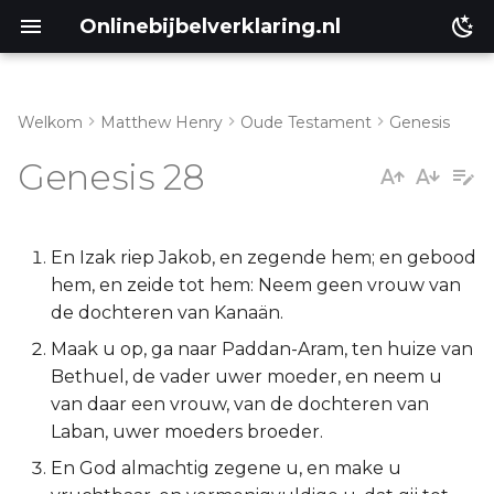
Onlinebijbelverklaring.nl
Welkom
Matthew Henry
Oude Testament
Genesis
Inleiding
Matthéüs
Genesis 28
Genesis 28:1-5
Markus
Genesis 28:6-9
Lukas
En Izak riep Jakob, en zegende hem; en gebood
hem, en zeide tot hem: Neem geen vrouw van
Genesis 28:10-15
Johannes
de dochteren van Kanaän.
Maak u op, ga naar Paddan-Aram, ten huize van
Genesis 28:16-22
Handelingen
Bethuel, de vader uwer moeder, en neem u
van daar een vrouw, van de dochteren van
Romeinen
Laban, uwer moeders broeder.
En God almachtig zegene u, en make u
1 Korinthe