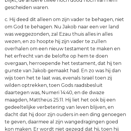
blijkt, de andere twee noch dood noch van hem
gescheiden waren.
c. Hij deed dit alleen om zijn vader te behagen, niet
om God te behagen. Nu Jakob naar een ver land
was weggezonden, zal Ezau thuis alles in alles
wezen, en zo hoopte hij zijn vader te zullen
overhalen om een nieuw testament te maken en
het erfrecht van de belofte op hem te doen
overgaan, herroepende het testament, dat hij ten
gunste van Jakob gemaakt had. En zo was hij dan
wijs toen het te laat was, evenals Israël toen zij
wilden optrekken, toen Gods raadsbesluit
daartegen was, Numeri 14:40, en de dwaze
maagden, Mattheüs 25:11. Hij liet het ook bij een
gedeeltelijke verbetering van leven blijven, en
dacht dat hij door zijn ouders in een ding genoegen
te geven, daarmee al zijn wangedragingen goed
kon maken. Er wordt niet gezegd dat hij, toen hij