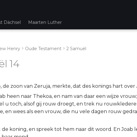
st Dächsel
Maarten Luther
ew Henry
Oude Testament
2 Samuël
l 14
, de zoon van Zeruja, merkte, dat des konings hart over
ab heen naar Thekoa, en nam van daar een wijze vrouw; 
tel u toch, alsof gij rouw droegt, en trek nu rouwkledere
lie, en wees als een vrouw, die nu vele dagen rouw gedr
t de koning, en spreek tot hem naar dit woord. En Joab l
 haar mond.