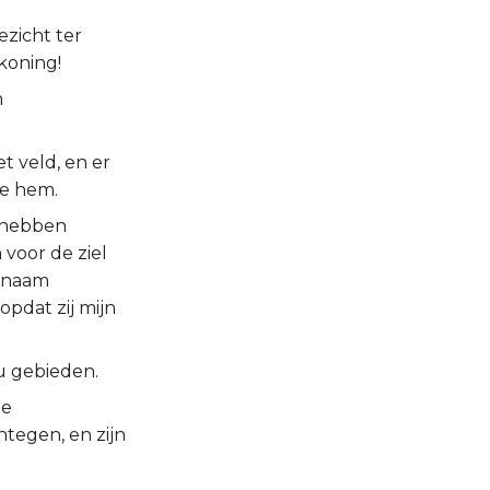
ezicht ter
koning!
n
t veld, en er
de hem.
n hebben
 voor de ziel
genaam
opdat zij mijn
 u gebieden.
de
ntegen, en zijn