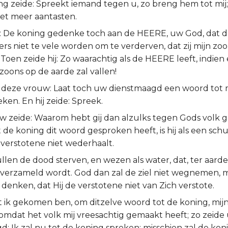
g zeide: Spreekt iemand tegen u, zo breng hem tot mij; 
iet meer aantasten.
de: De koning gedenke toch aan de HEERE, uw God, dat 
s niet te vele worden om te verderven, dat zij mijn zoo
Toen zeide hij: Zo waarachtig als de HEERE leeft, indien
oons op de aarde zal vallen!
 deze vrouw: Laat toch uw dienstmaagd een woord tot 
ken. En hij zeide: Spreek.
w zeide: Waarom hebt gij dan alzulks tegen Gods volk
t de koning dit woord gesproken heeft, is hij als een schu
 verstotene niet wederhaalt.
llen de dood sterven, en wezen als water, dat, ter aarde
t verzameld wordt. God dan zal de ziel niet wegnemen, m
enken, dat Hij de verstotene niet van Zich verstote.
t ik gekomen ben, om ditzelve woord tot de koning, mijn
 omdat het volk mij vreesachtig gemaakt heeft; zo zeide
d: Ik zal nu tot de koning spreken; misschien zal de ko