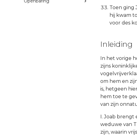
Openbaring
Toen ging J
hij kwam to
voor des k
Inleiding
In het vorige 
zijns koninklij
vogelvrijverkl
om hem en zijn
is, hetgeen hi
hem toe te geve
van zijn onnatu
I. Joab breng
weduwe van Th
zijn, waarin v