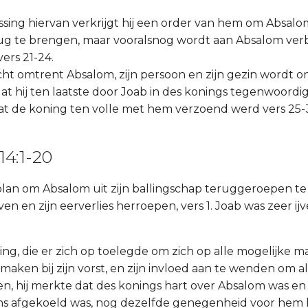
assing hiervan verkrijgt hij een order van hem om Absalo
ug te brengen, maar vooralsnog wordt aan Absalom ver
ers 21-24.
icht omtrent Absalom, zijn persoon en zijn gezin wordt o
t hij ten laatste door Joab in des konings tegenwoordi
at de koning ten volle met hem verzoend werd vers 25-
14:1-20
s plan om Absalom uit zijn ballingschap teruggeroepen te k
n en zijn eerverlies herroepen, vers 1. Joab was zeer ijv
ling, die er zich op toelegde om zich op alle mogelijke 
aken bij zijn vorst, en zijn invloed aan te wenden om a
en, hij merkte dat des konings hart over Absalom was en 
orns afgekoeld was, nog dezelfde genegenheid voor hem 