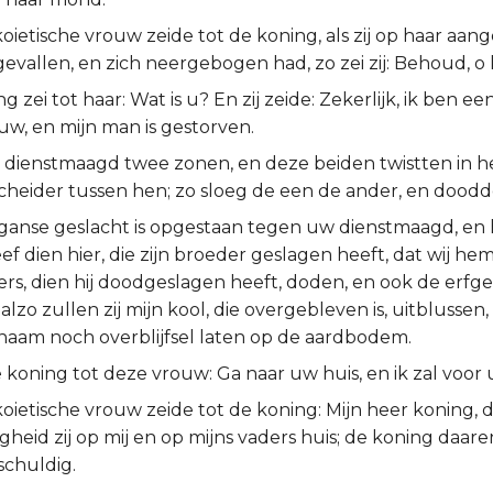
ietische vrouw zeide tot de koning, als zij op haar aang
evallen, en zich neergebogen had, zo zei zij: Behoud, o 
g zei tot haar: Wat is u? En zij zeide: Zekerlijk, ik ben ee
, en mijn man is gestorven.
dienstmaagd twee zonen, en deze beiden twistten in he
cheider tussen hen; zo sloeg de een de ander, en dood
t ganse geslacht is opgestaan tegen uw dienstmaagd, e
f dien hier, die zijn broeder geslagen heeft, dat wij hem
ders, dien hij doodgeslagen heeft, doden, en ook de erf
alzo zullen zij mijn kool, die overgebleven is, uitblussen, 
aam noch overblijfsel laten op de aardbodem.
 koning tot deze vrouw: Ga naar uw huis, en ik zal voor
oietische vrouw zeide tot de koning: Mijn heer koning, 
heid zij op mij en op mijns vaders huis; de koning daare
nschuldig.