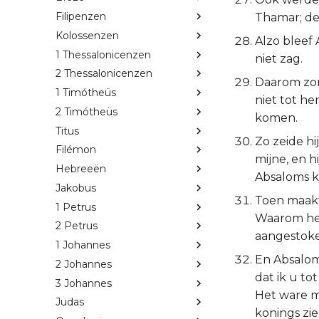
Filipenzen
Thamar; de
Kolossenzen
Alzo bleef 
1 Thessalonicenzen
niet zag.
2 Thessalonicenzen
Daarom zon
1 Timótheüs
niet tot he
2 Timótheüs
komen.
Titus
Zo zeide hi
Filémon
mijne, en h
Hebreeën
Absaloms k
Jakobus
Toen maakt
1 Petrus
Waarom heb
2 Petrus
aangestok
1 Johannes
En Absalom
2 Johannes
dat ik u t
3 Johannes
Het ware mi
Judas
konings zie