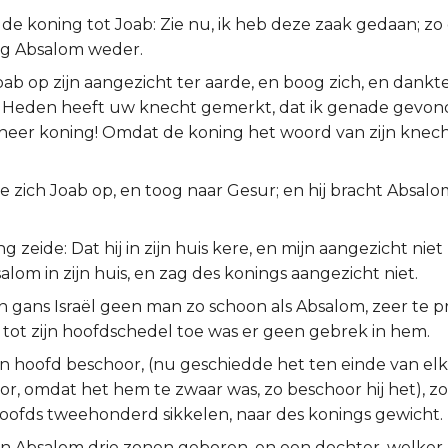
de koning tot Joab: Zie nu, ik heb deze zaak gedaan; zo
ng Absalom weder.
oab op zijn aangezicht ter aarde, en boog zich, en dankt
: Heden heeft uw knecht gemerkt, dat ik genade gevon
 heer koning! Omdat de koning het woord van zijn knec
 zich Joab op, en toog naar Gesur; en hij bracht Absalo
g zeide: Dat hij in zijn huis kere, en mijn aangezicht niet 
lom in zijn huis, en zag des konings aangezicht niet.
n gans Israël geen man zo schoon als Absalom, zeer te pri
 tot zijn hoofdschedel toe was er geen gebrek in hem.
zijn hoofd beschoor, (nu geschiedde het ten einde van elk j
or, omdat het hem te zwaar was, zo beschoor hij het), z
 hoofds tweehonderd sikkelen, naar des konings gewicht.
 Absalom drie zonen geboren, en een dochter, welker