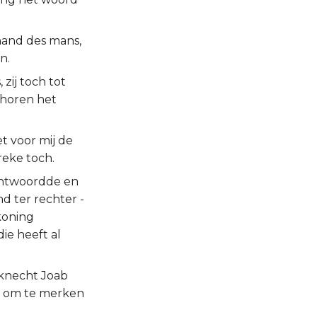
hand des mans,
n.
zij toch tot
e horen het
t voor mij de
reke toch.
 antwoordde en
nd ter rechter -
koning
ie heeft al
 knecht Joab
s, om te merken