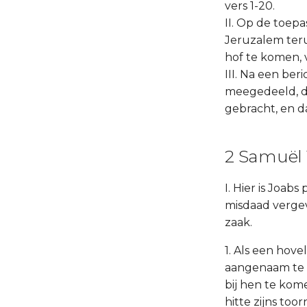
vers 1-20.
II. Op de toep
Jeruzalem ter
hof te komen, v
III. Na een ber
meegedeeld, da
gebracht, en d
2 Samuël 
I. Hier is Joab
misdaad vergeve
zaak.
1. Als een hove
aangenaam te m
bij hen te kom
hitte zijns to