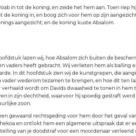
oab in tot de koning, en zeide het hem aan. Toen riep hi
t de koning in, en boog zich voor hem op zijn aangezicht
onings aangezicht; en de koning kuste Absalom.
hoofdstuk lazen wij, hoe Absalom zich buiten de besche
ken vaders heeft gebracht. Wij verlieten hem als balling 
aarde. In dit hoofdstuk zien wij de kunstgrepen, die a
 vader wederom tezamen te brengen, en hoe dit ten la
er verhaald wordt om Davids dwaasheid te tonen in hem 
n in zijn slechtheid, waarvoor hij spoedig gestraft werd
urlijke zoon.
t een gewaand rechtsgeding voor hem door het geval va
ekoa en ontlokt hem een algemene uitspraak dat er e
rijstelling van je doodstraf voor een moordenaar verleen