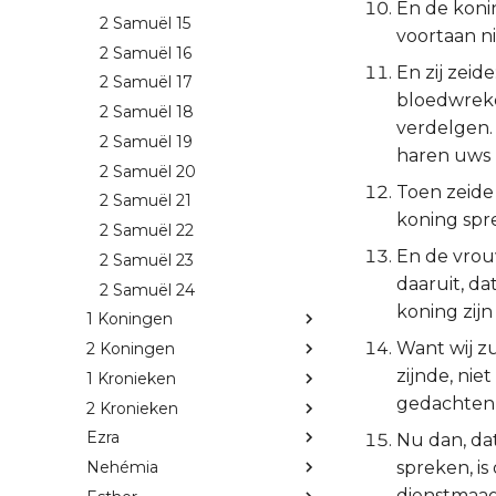
En de konin
2 Samuël 15
voortaan n
2 Samuël 16
En zij zei
2 Samuël 17
bloedwreker
2 Samuël 18
verdelgen. 
2 Samuël 19
haren uws z
2 Samuël 20
Toen zeide
2 Samuël 21
koning spre
2 Samuël 22
En de vrou
2 Samuël 23
daaruit, da
2 Samuël 24
koning zijn
1 Koningen
Want wij zu
2 Koningen
zijnde, nie
1 Kronieken
gedachten d
2 Kronieken
Ezra
Nu dan, da
spreken, is
Nehémia
dienstmaag