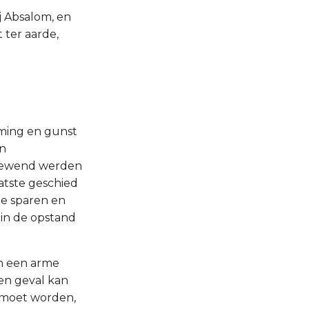
j Absalom, en
 ter aarde,
rming en gunst
en
angewend werden
atste geschied
te sparen en
 in de opstand
n een arme
en geval kan
d moet worden,