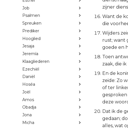
Esther
zijner die
Job
Psalmen
Want de ko
Spreuken
die voorhe
Prediker
Wijders zei
Hooglied
rust; want 
Jesaja
goede en h
Jeremía
Toen antwo
Klaagliederen
zaak, die i
Ezechiël
En de koni
Daniël
zeide: Zo w
Hoséa
of ter link
Joël
gesproken 
Amos
deze woor
Obadja
Dat ik de 
Jona
gedaan; doc
Micha
alles, wat o