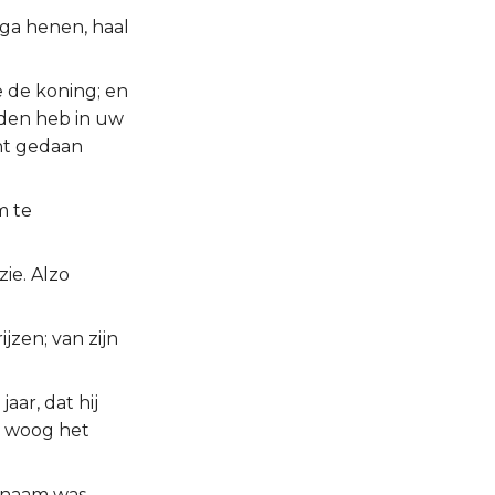
 ga henen, haal
e de koning; en
den heb in uw
ht gedaan
m te
zie. Alzo
jzen; van zijn
aar, dat hij
o woog het
 naam was