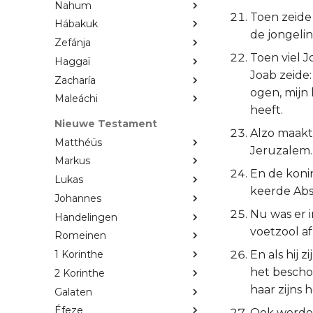
Nahum
Toen zeide 
Hábakuk
de jongeli
Zefánja
Toen viel J
Haggaï
Joab zeide
Zacharía
ogen, mijn
Maleáchi
heeft.
Nieuwe Testament
Alzo maakte
Matthéüs
Jeruzalem.
Markus
En de konin
Lukas
keerde Absa
Johannes
Nu was er i
Handelingen
voetzool af
Romeinen
En als hij 
1 Korinthe
het bescho
2 Korinthe
haar zijns
Galaten
Éfeze
Ook werden