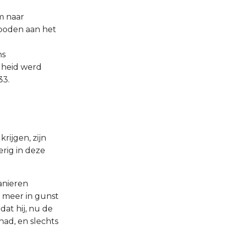
m naar
boden aan het
ns
gheid werd
33.
rijgen, zijn
erig in deze
manieren
l meer in gunst
dat hij, nu de
had, en slechts