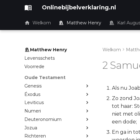
Onlinebijbelverklaring.nl
Welkom
Matthew Henry
Karl Augu
Matthew Henry
Welkom
Matth
Levensschets
2 Samuë
Voorrede
Oude Testament
Genesis
Als nu Joab
Éxodus
Zo zond Jo
Leviticus
tot haar: S
Numeri
niet met o
Deuteronomium
een dode;
Jozua
En ga in to
Richteren
woorden in