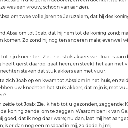
ze was een vrouw, schoon van aanzien.
Absalom twee volle jaren te Jeruzalem, dat hij des koni
d Absalom tot Joab, dat hij hem tot de koning zond; maa
m komen. Zo zond hij nog ten anderen male; evenwel wil
j tot zijn knechten: Ziet, het stuk akkers van Joab is aan 
ij heeft gerst daarop; gaat heen, en steekt het aan met 
nechten staken dat stuk akkers aan met vuur.
e zich Joab op en kwam tot Absalom in het huis, en zei
ben uw knechten het stuk akkers, dat mijn is, met vu
en?
 zeide tot Joab: Zie, ik heb tot u gezonden, zeggende: 
ot de koning zende, om te zeggen: Waarom ben ik van 
j goed, dat ik nog daar ware; nu dan, laat mij het aange
n; is er dan nog een misdaad in mij, zo dode hij mij.