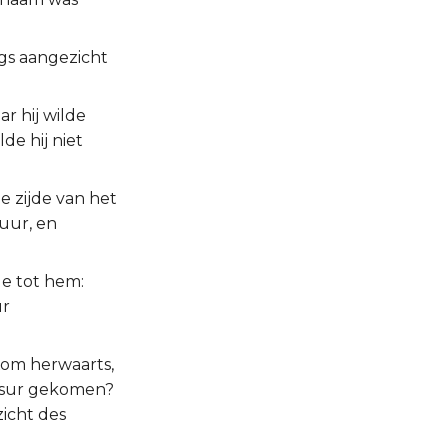
ngs aangezicht
r hij wilde
de hij niet
de zijde van het
vuur, en
de tot hem:
ur
Kom herwaarts,
Gesur gekomen?
zicht des