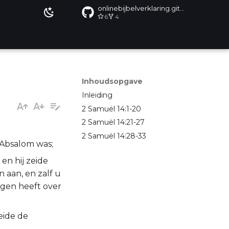
onlinebijbelverklaring.github.io
6
4
Inhoudsopgave
Inleiding
2 Samuël 14:1-20
2 Samuël 14:21-27
2 Samuël 14:28-33
 Absalom was;
en hij zeide
n aan, en zalf u
agen heeft over
eide de