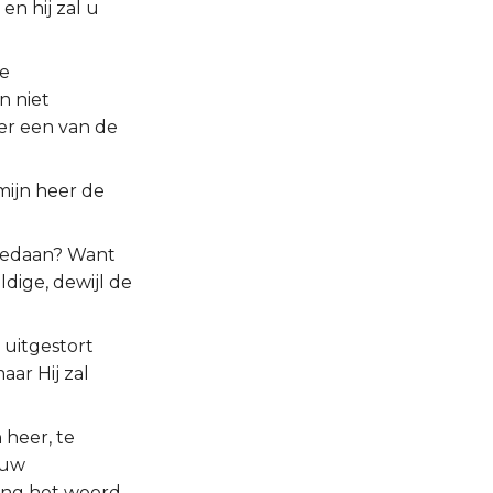
en hij zal u
de
n niet
 er een van de
mijn heer de
 gedaan? Want
ldige, dewijl de
 uitgestort
aar Hij zal
 heer, te
 uw
ning het woord