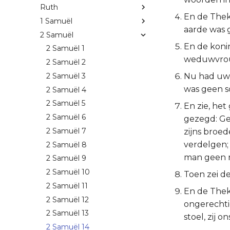
Ruth
En de Theko
1 Samuël
aarde was g
2 Samuël
En de konin
2 Samuël 1
weduwvrouw
2 Samuël 2
2 Samuël 3
Nu had uw 
was geen s
2 Samuël 4
2 Samuël 5
En zie, he
2 Samuël 6
gezegd: Gee
2 Samuël 7
zijns broe
verdelgen; 
2 Samuël 8
man geen n
2 Samuël 9
2 Samuël 10
Toen zei de
2 Samuël 11
En de Thek
2 Samuël 12
ongerechtig
2 Samuël 13
stoel, zij o
2 Samuël 14