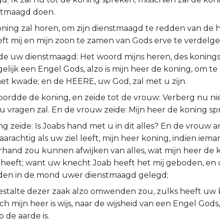
nstmaagd doen.
ning zal horen, om zijn dienstmaagd te redden van de 
eft mij en mijn zoon te zamen van Gods erve te verdelge
de uw dienstmaagd: Het woord mijns heren, des konings, 
gelijk een Engel Gods, alzo is mijn heer de koning, om t
et kwade; en de HEERE, uw God, zal met u zijn.
ordde de koning, en zeide tot de vrouw: Verberg nu nie
k u vragen zal. En de vrouw zeide: Mijn heer de koning sp
ng zeide: Is Joabs hand met u in dit alles? En de vrouw
aarachtig als uw ziel leeft, mijn heer koning, indien iema
erhand zou kunnen afwijken van alles, wat mijn heer de 
heeft; want uw knecht Joab heeft het mij geboden, en d
den in de mond uwer dienstmaagd gelegd;
gestalte dezer zaak alzo omwenden zou, zulks heeft uw
h mijn heer is wijs, naar de wijsheid van een Engel God
p de aarde is.