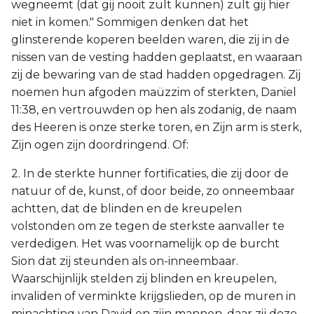
wegneemt (dat gij nooit zult kunnen) zult gij hier
niet in komen." Sommigen denken dat het
glinsterende koperen beelden waren, die zij in de
nissen van de vesting hadden geplaatst, en waaraan
zij de bewaring van de stad hadden opgedragen. Zij
noemen hun afgoden maüzzim of sterkten, Daniel
11:38, en vertrouwden op hen als zodanig, de naam
des Heeren is onze sterke toren, en Zijn arm is sterk,
Zijn ogen zijn doordringend. Of:
2. In de sterkte hunner fortificaties, die zij door de
natuur of de, kunst, of door beide, zo onneembaar
achtten, dat de blinden en de kreupelen
volstonden om ze tegen de sterkste aanvaller te
verdedigen. Het was voornamelijk op de burcht
Sion dat zij steunden als on-inneembaar.
Waarschijnlijk stelden zij blinden en kreupelen,
invaliden of verminkte krijgslieden, op de muren in
minachting van David en zijn mannen, daar zij deze