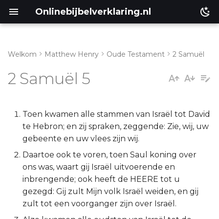
Onlinebijbelverklaring.nl
Welkom
Matthew Henry
Oude Testament
2 Samuël
Inleiding
Matthéüs
2 Samuël 5
2 Samuël 5:1-5
Markus
2 Samuël 5:6-10
Lukas
Toen kwamen alle stammen van Israël tot David
te Hebron; en zij spraken, zeggende: Zie, wij, uw
2 Samuël 5:11-16
Johannes
gebeente en uw vlees zijn wij.
Daartoe ook te voren, toen Saul koning over
2 Samuël 5:17-25
Handelingen
ons was, waart gij Israël uitvoerende en
inbrengende; ook heeft de HEERE tot u
Romeinen
gezegd: Gij zult Mijn volk Israël weiden, en gij
zult tot een voorganger zijn over Israël.
1 Korinthe