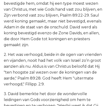
bevestigde hem, omdat hij een type moest wezen
van Christus, met wie Gods hand vast zou blijven, en
Zijn verbond vast zou blijven, Psalm 89:22-29. Saul
werd koning gemaakt, maar niet bevestigd, evenals
Adam in de staat van de onschuld. David werd als
koning bevestigd evenzo de Zone Davids, en allen,
die door Hem Gode tot koningen en priesters
gemaakt zijn.
2. Het was verhoogd, beide in de ogen van vrienden
en vijanden, nooit had het volk van Israël zo’n groot
aanzien als nu. Aldus is van Christus beloofd dat Hij
"ten hoogste zal wezen over de koningen van de
aarde," Psalm 89:28. God heeft Hem "uitermate
verhoogd," Fillipp. 2:9.
3. David bemerkte het door de wondervolle
leidingen van Gods voorzienigheid om hem te
bevestigen en te verhogen. "Hierbij weet ik dat Gij