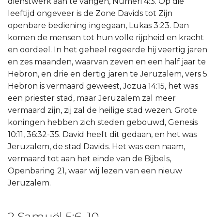
dienstwerk aan te vangen, Numeri 4:3. Op die
leeftijd ongeveer is de Zone Davids tot Zijn
openbare bediening ingegaan, Lukas 3:23. Dan
komen de mensen tot hun volle rijpheid en kracht
en oordeel. In het geheel regeerde hij veertig jaren
en zes maanden, waarvan zeven en een half jaar te
Hebron, en drie en dertig jaren te Jeruzalem, vers 5.
Hebron is vermaard geweest, Jozua 14:15, het was
een priester stad, maar Jeruzalem zal meer
vermaard zijn, zij zal de heilige stad wezen. Grote
koningen hebben zich steden gebouwd, Genesis
10:11, 36:32-35. David heeft dit gedaan, en het was
Jeruzalem, de stad Davids. Het was een naam,
vermaard tot aan het einde van de Bijbels,
Openbaring 21, waar wij lezen van een nieuw
Jeruzalem.
2 Samuël 5:6-10