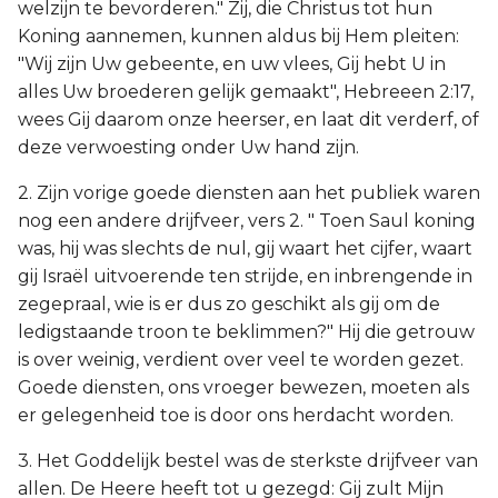
welzijn te bevorderen." Zij, die Christus tot hun
Koning aannemen, kunnen aldus bij Hem pleiten:
"Wij zijn Uw gebeente, en uw vlees, Gij hebt U in
alles Uw broederen gelijk gemaakt", Hebreeen 2:17,
wees Gij daarom onze heerser, en laat dit verderf, of
deze verwoesting onder Uw hand zijn.
2. Zijn vorige goede diensten aan het publiek waren
nog een andere drijfveer, vers 2. " Toen Saul koning
was, hij was slechts de nul, gij waart het cijfer, waart
gij Israël uitvoerende ten strijde, en inbrengende in
zegepraal, wie is er dus zo geschikt als gij om de
ledigstaande troon te beklimmen?" Hij die getrouw
is over weinig, verdient over veel te worden gezet.
Goede diensten, ons vroeger bewezen, moeten als
er gelegenheid toe is door ons herdacht worden.
3. Het Goddelijk bestel was de sterkste drijfveer van
allen. De Heere heeft tot u gezegd: Gij zult Mijn