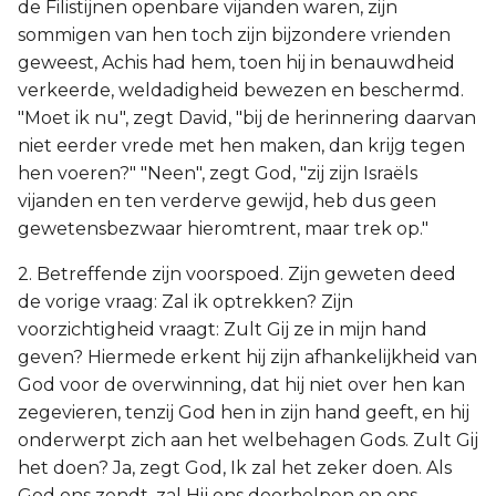
de Filistijnen openbare vijanden waren, zijn
sommigen van hen toch zijn bijzondere vrienden
geweest, Achis had hem, toen hij in benauwdheid
verkeerde, weldadigheid bewezen en beschermd.
"Moet ik nu", zegt David, "bij de herinnering daarvan
niet eerder vrede met hen maken, dan krijg tegen
hen voeren?" "Neen", zegt God, "zij zijn Israëls
vijanden en ten verderve gewijd, heb dus geen
gewetensbezwaar hieromtrent, maar trek op."
2. Betreffende zijn voorspoed. Zijn geweten deed
de vorige vraag: Zal ik optrekken? Zijn
voorzichtigheid vraagt: Zult Gij ze in mijn hand
geven? Hiermede erkent hij zijn afhankelijkheid van
God voor de overwinning, dat hij niet over hen kan
zegevieren, tenzij God hen in zijn hand geeft, en hij
onderwerpt zich aan het welbehagen Gods. Zult Gij
het doen? Ja, zegt God, Ik zal het zeker doen. Als
God ons zendt, zal Hij ons doorhelpen en ons