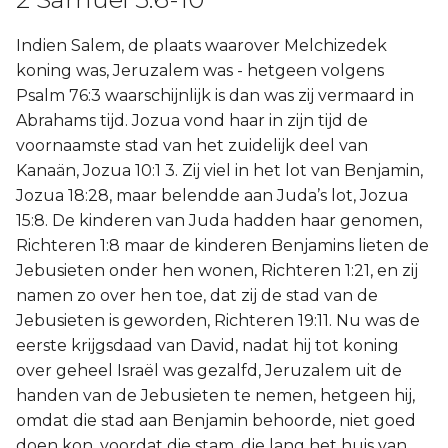
Indien Salem, de plaats waarover Melchizedek
koning was, Jeruzalem was - hetgeen volgens
Psalm 76:3 waarschijnlijk is dan was zij vermaard in
Abrahams tijd. Jozua vond haar in zijn tijd de
voornaamste stad van het zuidelijk deel van
Kanaän, Jozua 10:1 3. Zij viel in het lot van Benjamin,
Jozua 18:28, maar belendde aan Juda’s lot, Jozua
15:8. De kinderen van Juda hadden haar genomen,
Richteren 1:8 maar de kinderen Benjamins lieten de
Jebusieten onder hen wonen, Richteren 1:21, en zij
namen zo over hen toe, dat zij de stad van de
Jebusieten is geworden, Richteren 19:11. Nu was de
eerste krijgsdaad van David, nadat hij tot koning
over geheel Israël was gezalfd, Jeruzalem uit de
handen van de Jebusieten te nemen, hetgeen hij,
omdat die stad aan Benjamin behoorde, niet goed
doen kon, voordat die stam, die lang het huis van