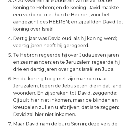
Alzo kwamen alle oudsten van Israël tot de
koning te Hebron; en de koning David maakte
2 Korinthe
een verbond met hen te Hebron, voor het
aangezicht des HEEREN; en zij zalfden David tot
Galaten
koning over Israël.
Éfeze
Dertig jaar was David oud, als hij koning werd;
veertig jaren heeft hij geregeerd.
Filipenzen
Te Hebron regeerde hij over Juda zeven jaren
en zes maanden; en te Jeruzalem regeerde hij
Kolossenzen
drie en dertig jaren over gans Israël en Juda.
1 Thessalonicenzen
En de koning toog met zijn mannen naar
Jeruzalem, tegen de Jebusieten, die in dat land
2 Thessalonicenzen
woonden. En zij spraken tot David, zeggende:
Gij zult hier niet inkomen, maar de blinden en
1 Timótheüs
kreupelen zullen u afdrijven; dat is te zeggen:
David zal hier niet inkomen.
2 Timótheüs
Maar David nam de burg Sion in; dezelve is de