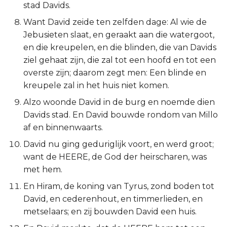
stad Davids.
Titus
Want David zeide ten zelfden dage: Al wie de
Jebusieten slaat, en geraakt aan die watergoot,
Filémon
en die kreupelen, en die blinden, die van Davids
ziel gehaat zijn, die zal tot een hoofd en tot een
Hebreeën
overste zijn; daarom zegt men: Een blinde en
kreupele zal in het huis niet komen.
Jakobus
Alzo woonde David in de burg en noemde dien
1 Petrus
Davids stad. En David bouwde rondom van Millo
af en binnenwaarts.
2 Petrus
David nu ging geduriglijk voort, en werd groot;
want de HEERE, de God der heirscharen, was
1 Johannes
met hem.
2 Johannes
En Hiram, de koning van Tyrus, zond boden tot
David, en cederenhout, en timmerlieden, en
3 Johannes
metselaars; en zij bouwden David een huis.