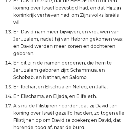
En David merkte, dat de HEERE hem tot een
Judas
koning over Israël bevestigd had, en dat Hij zijn
koninkrijk verheven had, om Zijns volks Israëls
Openbaring
wil.
En David nam meer bijwijven, en vrouwen van
Jeruzalem, nadat hij van Hebron gekomen was;
en David werden meer zonen en dochteren
geboren.
En dit zijn de namen dergenen, die hem te
Jeruzalem geboren zijn: Schammua, en
Schobab, en Nathan, en Salomo.
En Ibchar, en Elischua en Nefeg, en Jafia,
En Elischama, en Eljada, en Elifeleth.
Als nu de Filistijnen hoorden, dat zij David ten
koning over Israël gezalfd hadden, zo togen alle
Filistijnen op om David te zoeken; en David, dat
horende, toog af, naar de burg.