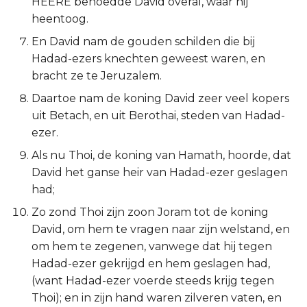
HEERE behoedde David overal, waar hij
Titus
heentoog.
En David nam de gouden schilden die bij
Filémon
Hadad-ezers knechten geweest waren, en
bracht ze te Jeruzalem.
Hebreeën
Daartoe nam de koning David zeer veel kopers
uit Betach, en uit Berothai, steden van Hadad-
Jakobus
ezer.
1 Petrus
Als nu Thoi, de koning van Hamath, hoorde, dat
David het ganse heir van Hadad-ezer geslagen
2 Petrus
had;
Zo zond Thoi zijn zoon Joram tot de koning
1 Johannes
David, om hem te vragen naar zijn welstand, en
om hem te zegenen, vanwege dat hij tegen
2 Johannes
Hadad-ezer gekrijgd en hem geslagen had,
(want Hadad-ezer voerde steeds krijg tegen
3 Johannes
Thoi); en in zijn hand waren zilveren vaten, en