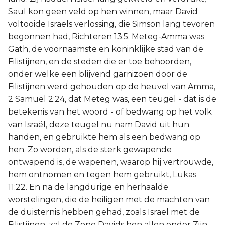
Saul kon geen veld op hen winnen, maar David
voltooide Israëls verlossing, die Simson lang tevoren
begonnen had, Richteren 13:5. Meteg-Amma was
Gath, de voornaamste en koninklijke stad van de
Filistijnen, en de steden die er toe behoorden,
onder welke een blijvend garnizoen door de
Filistijnen werd gehouden op de heuvel van Amma,
2 Samuël 2:24, dat Meteg was, een teugel - dat is de
betekenis van het woord - of bedwang op het volk
van Israël, deze teugel nu nam David uit hun
handen, en gebruikte hem als een bedwang op
hen. Zo worden, als de sterk gewapende
ontwapend is, de wapenen, waarop hij vertrouwde,
hem ontnomen en tegen hem gebruikt, Lukas
11:22. En na de langdurige en herhaalde
worstelingen, die de heiligen met de machten van
de duisternis hebben gehad, zoals Israël met de
Filistijnen, zal de Zone Davids hen allen onder Zijn