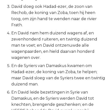
David sloeg ook Hadad-ezer, de zoon van
2 Korinthe
Rechob, de koning van Zoba, toen hij heen
toog, om zijn hand te wenden naar de rivier
Galaten
Frath.
Éfeze
En David nam hem duizend wagens af, en
zevenhonderd ruiteren, en twintig duizend
Filipenzen
man te voet; en David ontzenuwde alle
wagenpaarden, en hield daarvan honderd
Kolossenzen
wagenen over.
En de Syriers van Damaskus kwamen om
1 Thessalonicenzen
Hadad-ezer, de koning van Zoba, te helpen;
maar David sloeg van de Syriers twee en twintig
2 Thessalonicenzen
duizend man.
1 Timótheüs
En David leide bezettingen in Syrie van
Damaskus, en de Syriers werden David tot
2 Timótheüs
knechten, brengende geschenken; en de