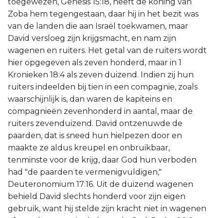
toegewezen, Genesis 15:18, heeft de koning van
Zoba hem tegengestaan, daar hij in het bezit was
van de landen die aan Israël toekwamen, maar
David versloeg zijn krijgsmacht, en nam zijn
wagenen en ruiters. Het getal van de ruiters wordt
hier opgegeven als zeven honderd, maar in 1
Kronieken 18:4 als zeven duizend. Indien zij hun
ruiters indeelden bij tien in een compagnie, zoals
waarschijnlijk is, dan waren de kapiteins en
compagnieën zevenhonderd in aantal, maar de
ruiters zevenduizend. David ontzenuwde de
paarden, dat is sneed hun hielpezen door en
maakte ze aldus kreupel en onbruikbaar,
tenminste voor de krijg, daar God hun verboden
had "de paarden te vermenigvuldigen,"
Deuteronomium 17:16. Uit de duizend wagenen
behield David slechts honderd voor zijn eigen
gebruik, want hij stelde zijn kracht niet in wagenen