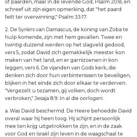
of paarden, maar in de levende God, Psalm 20:8, en
schreef uit zijn eigen opmerking, dat "het paard
feilt ter overwinning," Psalm 33:17.
2. De Syriërs van Damascus, de koning van Zoba te
hulp komende, zijn met hem gevallen. Twee en
twintig duizend werden op het slagveld gedood,
vers 5, zodat David zich gemakkelijk meester kon
maken van het land, en er garnizoenen in kon
leggen, vers 6. De vijanden van Gods kerk, die
denken zich door hun verbintenissen te beveiligen,
blijken in het einde zich door elkaar te verderven.
"Vergezelt u tezamen, gij volken, doch wordt
verbroken," Jesaja 8:9. In al die oorlogen:
a. Was David beschermd. De Heere behoedde David
overal waar hij heen toog. Hij schijnt persoonlijk
mee ten krijg uitgetrokken te zijn, en in de zaak
voor God en Israël zijn leven in de waagschaal te