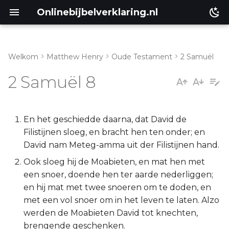
Onlinebijbelverklaring.nl
Welkom
Matthew Henry
Oude Testament
2 Samuël
Inleiding
Matthéüs
2 Samuël 8
2 Samuël 8:1-8
Markus
2 Samuël 8:9-14
Lukas
En het geschiedde daarna, dat David de
Filistijnen sloeg, en bracht hen ten onder; en
2 Samuël 8:15-18
Johannes
David nam Meteg-amma uit der Filistijnen hand.
Ook sloeg hij de Moabieten, en mat hen met
Handelingen
een snoer, doende hen ter aarde nederliggen;
en hij mat met twee snoeren om te doden, en
Romeinen
met een vol snoer om in het leven te laten. Alzo
werden de Moabieten David tot knechten,
1 Korinthe
brengende geschenken.