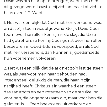
David was om haar op te brengen, want toen hem
dit gezegd werd, haastte hij zich om haar tot zich te
halen, vers 1-2. Want:
1. Het was een blijk dat God met hen verzoend was,
en dat Zijn toorn was afgewend. Gelijk David Gods
toorn over hen allen kon zijn in de slag, die Uzza
had getroffen, zo kon hij Gods gunst over hen allen
bespeuren in Obed-Edoms voorspoed, en als God
met hen verzoend is, dan kunnen zij goedsmoeds
hun voornemen volvoeren.
2. Het was een blijk dat de ark niet zo’n lastige steen
was, als waarvoor men haar gehouden had,
integendeel, gelukkig de man, die haar in zijn
nabijheid heeft. Christus is in waarheid een steen
des aanstoots en een rotssteen van de struikeling
voor hen, die ongehoorzaam zijn, maar voor hen die
geloven, is Hij "een hoeksteen, uitverkoren en