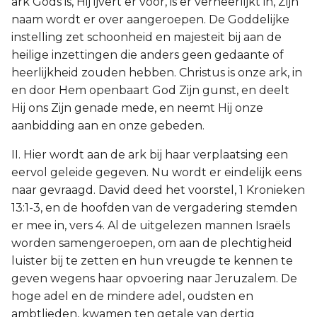
ark Gods is, Hij ijvert er voor, is er verheerlijkt in, Zijn
naam wordt er over aangeroepen. De Goddelijke
instelling zet schoonheid en majesteit bij aan de
heilige inzettingen die anders geen gedaante of
heerlijkheid zouden hebben. Christus is onze ark, in
en door Hem openbaart God Zijn gunst, en deelt
Hij ons Zijn genade mede, en neemt Hij onze
aanbidding aan en onze gebeden.
II. Hier wordt aan de ark bij haar verplaatsing een
eervol geleide gegeven. Nu wordt er eindelijk eens
naar gevraagd. David deed het voorstel, 1 Kronieken
13:1-3, en de hoofden van de vergadering stemden
er mee in, vers 4. Al de uitgelezen mannen Israëls
worden samengeroepen, om aan de plechtigheid
luister bij te zetten en hun vreugde te kennen te
geven wegens haar opvoering naar Jeruzalem. De
hoge adel en de mindere adel, oudsten en
ambtlieden, kwamen ten getale van dertig