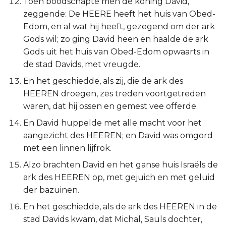
Toen boodschapte men de koning David,
Judas
zeggende: De HEERE heeft het huis van Obed-
Edom, en al wat hij heeft, gezegend om der ark
Openbaring
Gods wil; zo ging David heen en haalde de ark
Gods uit het huis van Obed-Edom opwaarts in
de stad Davids, met vreugde.
En het geschiedde, als zij, die de ark des
HEEREN droegen, zes treden voortgetreden
waren, dat hij ossen en gemest vee offerde.
En David huppelde met alle macht voor het
aangezicht des HEEREN; en David was omgord
met een linnen lijfrok.
Alzo brachten David en het ganse huis Israëls de
ark des HEEREN op, met gejuich en met geluid
der bazuinen.
En het geschiedde, als de ark des HEEREN in de
stad Davids kwam, dat Michal, Sauls dochter,