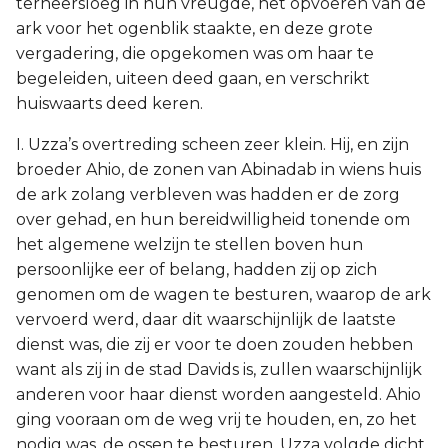
terneersloeg in hun vreugde, het opvoeren van de
ark voor het ogenblik staakte, en deze grote
vergadering, die opgekomen was om haar te
begeleiden, uiteen deed gaan, en verschrikt
huiswaarts deed keren.
I. Uzza’s overtreding scheen zeer klein. Hij, en zijn
broeder Ahio, de zonen van Abinadab in wiens huis
de ark zolang verbleven was hadden er de zorg
over gehad, en hun bereidwilligheid tonende om
het algemene welzijn te stellen boven hun
persoonlijke eer of belang, hadden zij op zich
genomen om de wagen te besturen, waarop de ark
vervoerd werd, daar dit waarschijnlijk de laatste
dienst was, die zij er voor te doen zouden hebben
want als zij in de stad Davids is, zullen waarschijnlijk
anderen voor haar dienst worden aangesteld. Ahio
ging vooraan om de weg vrij te houden, en, zo het
nodig was, de ossen te besturen, Uzza volgde dicht