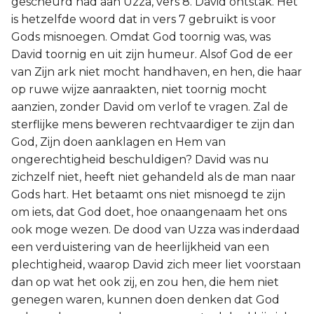
gescheurd had aan Uzza, vers 8. David ontstak. Het
is hetzelfde woord dat in vers 7 gebruikt is voor
Gods misnoegen. Omdat God toornig was, was
David toornig en uit zijn humeur. Alsof God de eer
van Zijn ark niet mocht handhaven, en hen, die haar
op ruwe wijze aanraakten, niet toornig mocht
aanzien, zonder David om verlof te vragen. Zal de
sterflijke mens beweren rechtvaardiger te zijn dan
God, Zijn doen aanklagen en Hem van
ongerechtigheid beschuldigen? David was nu
zichzelf niet, heeft niet gehandeld als de man naar
Gods hart. Het betaamt ons niet misnoegd te zijn
om iets, dat God doet, hoe onaangenaam het ons
ook moge wezen. De dood van Uzza was inderdaad
een verduistering van de heerlijkheid van een
plechtigheid, waarop David zich meer liet voorstaan
dan op wat het ook zij, en zou hen, die hem niet
genegen waren, kunnen doen denken dat God