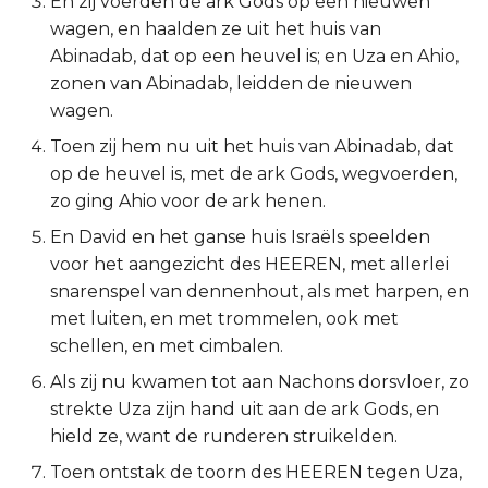
En zij voerden de ark Gods op een nieuwen
wagen, en haalden ze uit het huis van
2 Korinthe
Abinadab, dat op een heuvel is; en Uza en Ahio,
zonen van Abinadab, leidden de nieuwen
Galaten
wagen.
Éfeze
Toen zij hem nu uit het huis van Abinadab, dat
op de heuvel is, met de ark Gods, wegvoerden,
Filipenzen
zo ging Ahio voor de ark henen.
En David en het ganse huis Israëls speelden
Kolossenzen
voor het aangezicht des HEEREN, met allerlei
snarenspel van dennenhout, als met harpen, en
1 Thessalonicenzen
met luiten, en met trommelen, ook met
schellen, en met cimbalen.
2 Thessalonicenzen
Als zij nu kwamen tot aan Nachons dorsvloer, zo
1 Timótheüs
strekte Uza zijn hand uit aan de ark Gods, en
hield ze, want de runderen struikelden.
2 Timótheüs
Toen ontstak de toorn des HEEREN tegen Uza,