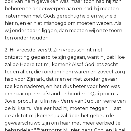
ook van hem geweken was, maar toch had hij zich
behoren te onderwerpen aan en had hij moeten
instemmen met Gods gerechtigheid en wijsheid
hierin, en er niet misnoegd om moeten wezen. Als
wij onder toorn liggen, dan moeten wij onze toorn
ten onder houden.
2. Hij vreesde, vers 9. Zijn vrees schijnt met
ontzetting gepaard te zijn gegaan, want hij zei: Hoe
zal de Heere tot mij komen? Alsof God iets zocht
tegen allen, die rondom hem waren en zoveel zorg
had voor Zijn ark, dat men er niet zonder gevaar
toe kon naderen, en het dus beter voor hem was
om haar op een afstand te houden. "Qui procul a
Jove, procul a fulmine - Verre van Jupiter, verre van
de bliksem." Veeleer had hij moeten zeggen: "Laat
de ark tot mij komen, ik zal door het gebeurde
gewaarschuwd zijn om haar met meer eerbied te
behandelen." "Vertoornt Mij niet, zegt God, en Ik zal