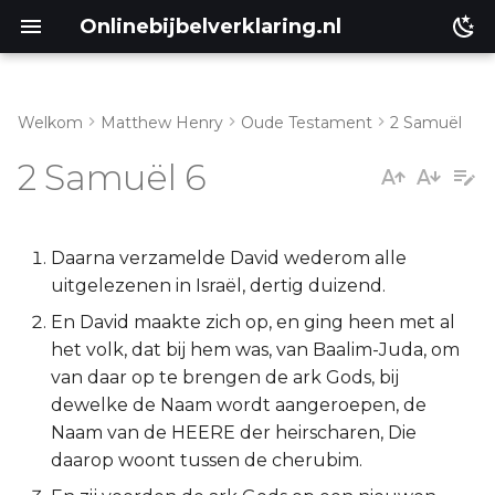
Onlinebijbelverklaring.nl
Welkom
Matthew Henry
Oude Testament
2 Samuël
Inleiding
Matthéüs
2 Samuël 6
2 Samuël 6:1-5
Markus
2 Samuël 6:6-11
Lukas
Daarna verzamelde David wederom alle
uitgelezenen in Israël, dertig duizend.
2 Samuël 6:12-19
Johannes
En David maakte zich op, en ging heen met al
het volk, dat bij hem was, van Baalim-Juda, om
2 Samuël 6:20-23
Handelingen
van daar op te brengen de ark Gods, bij
dewelke de Naam wordt aangeroepen, de
Romeinen
Naam van de HEERE der heirscharen, Die
daarop woont tussen de cherubim.
1 Korinthe