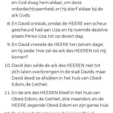
en God sloeg hem aldaar, om deze
Titus
onbedachtzaamheid; en hij stierf aldaar bij de
ark Gods.
Filémon
En David ontstak, omdat de HEERE een scheur
gescheurd had aan Uza; en hij noemde dezelve
Hebreeën
plaats Perez-Uza, tot op dezen dag.
Jakobus
En David vreesde de HEERE ten zelven dage;
en hij zeide: Hoe zal de ark des HEEREN tot mij
1 Petrus
komen?
David dan wilde de ark des HEEREN niet tot
2 Petrus
zich laten overbrengen in de stad Davids; maar
David deed ze afwijken in het huis van Obed-
1 Johannes
Edom, de Gethiet.
2 Johannes
En de ark des HEEREN bleef in het huis van
Obed-Edom, de Gethiet, drie maanden; en de
3 Johannes
HEERE zegende Obed-Edom en zijn ganse huis.