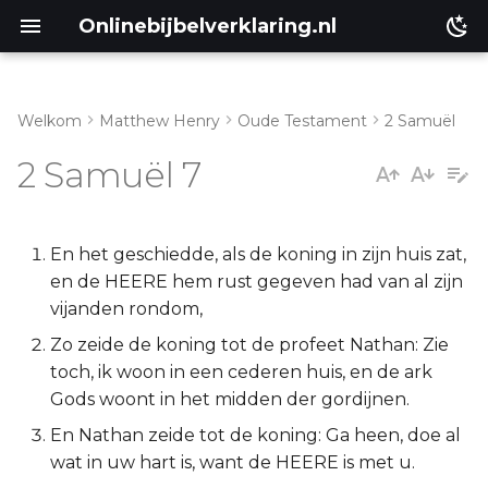
Onlinebijbelverklaring.nl
Welkom
Matthew Henry
Oude Testament
2 Samuël
Inleiding
Matthéüs
2 Samuël 7
2 Samuël 7:1-3
Markus
2 Samuël 7:4-17
Lukas
En het geschiedde, als de koning in zijn huis zat,
en de HEERE hem rust gegeven had van al zijn
2 Samuël 7:18-29
Johannes
vijanden rondom,
Zo zeide de koning tot de profeet Nathan: Zie
Handelingen
toch, ik woon in een cederen huis, en de ark
Gods woont in het midden der gordijnen.
Romeinen
En Nathan zeide tot de koning: Ga heen, doe al
wat in uw hart is, want de HEERE is met u.
1 Korinthe