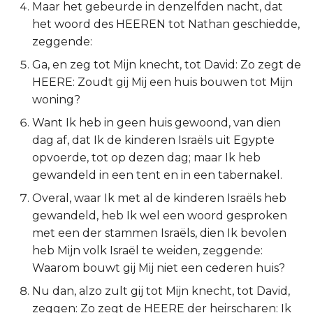
Maar het gebeurde in denzelfden nacht, dat
2 Korinthe
het woord des HEEREN tot Nathan geschiedde,
zeggende:
Galaten
Ga, en zeg tot Mijn knecht, tot David: Zo zegt de
HEERE: Zoudt gij Mij een huis bouwen tot Mijn
Éfeze
woning?
Want Ik heb in geen huis gewoond, van dien
Filipenzen
dag af, dat Ik de kinderen Israëls uit Egypte
opvoerde, tot op dezen dag; maar Ik heb
Kolossenzen
gewandeld in een tent en in een tabernakel.
1 Thessalonicenzen
Overal, waar Ik met al de kinderen Israëls heb
gewandeld, heb Ik wel een woord gesproken
2 Thessalonicenzen
met een der stammen Israëls, dien Ik bevolen
heb Mijn volk Israël te weiden, zeggende:
1 Timótheüs
Waarom bouwt gij Mij niet een cederen huis?
Nu dan, alzo zult gij tot Mijn knecht, tot David,
2 Timótheüs
zeggen: Zo zegt de HEERE der heirscharen: Ik