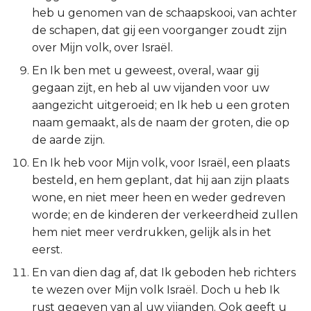
heb u genomen van de schaapskooi, van achter
Titus
de schapen, dat gij een voorganger zoudt zijn
over Mijn volk, over Israël.
Filémon
En Ik ben met u geweest, overal, waar gij
Hebreeën
gegaan zijt, en heb al uw vijanden voor uw
aangezicht uitgeroeid; en Ik heb u een groten
Jakobus
naam gemaakt, als de naam der groten, die op
de aarde zijn.
1 Petrus
En Ik heb voor Mijn volk, voor Israël, een plaats
besteld, en hem geplant, dat hij aan zijn plaats
2 Petrus
wone, en niet meer heen en weder gedreven
worde; en de kinderen der verkeerdheid zullen
1 Johannes
hem niet meer verdrukken, gelijk als in het
eerst.
2 Johannes
En van dien dag af, dat Ik geboden heb richters
3 Johannes
te wezen over Mijn volk Israël. Doch u heb Ik
rust gegeven van al uw vijanden. Ook geeft u