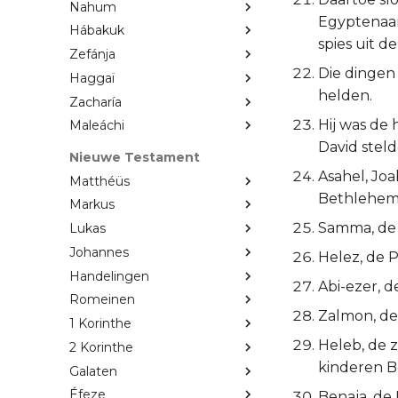
Nahum
Egyptenaars
Hábakuk
spies uit d
Zefánja
Die dingen 
Haggaï
helden.
Zacharía
Hij was de 
Maleáchi
David steld
Nieuwe Testament
Asahel, Jo
Matthéüs
Bethlehem
Markus
Samma, de H
Lukas
Johannes
Helez, de P
Handelingen
Abi-ezer, d
Romeinen
Zalmon, de 
1 Korinthe
Heleb, de z
2 Korinthe
kinderen B
Galaten
Éfeze
Benaja, de 