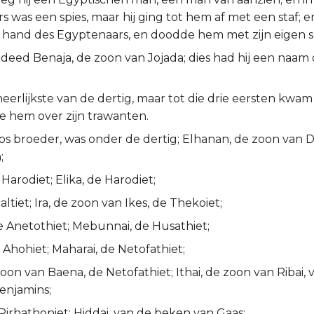
 was een spies, maar hij ging tot hem af met een staf; e
e hand des Egyptenaars, en doodde hem met zijn eigen s
deed Benaja, de zoon van Jojada; dies had hij een naam
heerlijkste van de dertig, maar tot die drie eersten kwam h
e hem over zijn trawanten.
abs broeder, was onder de dertig; Elhanan, de zoon van 
;
arodiet; Elika, de Harodiet;
altiet; Ira, de zoon van Ikes, de Thekoiet;
e Anetothiet; Mebunnai, de Husathiet;
Ahohiet; Maharai, de Netofathiet;
oon van Baena, de Netofathiet; Ithai, de zoon van Ribai,
enjamins;
Pirhathoniet; Hiddai, van de beken van Gaas;