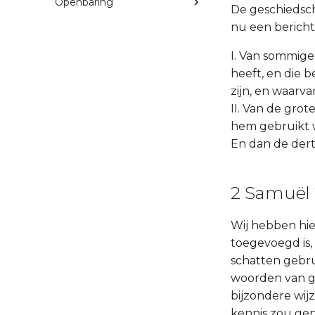
Openbaring
De geschiedschr
nu een bericht
I. Van sommige
heeft, en die b
zijn, en waarv
II. Van de gro
hem gebruikt we
En dan de derti
2 Samuël 
Wij hebben hie
toegevoegd is,
schatten gebr
woorden van g
bijzondere wij
kennis zou gen