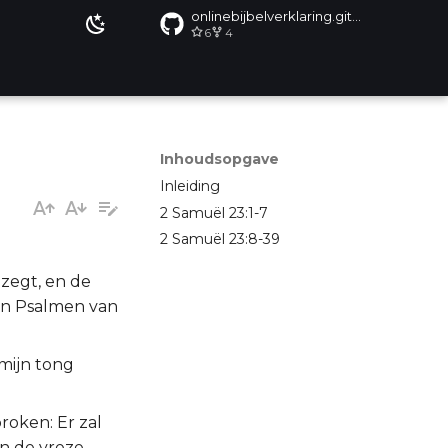
onlinebijbelverklaring.github.io
6
4
Inhoudsopgave
Inleiding
2 Samuël 23:1-7
2 Samuël 23:8-39
 zegt, en de
 in Psalmen van
mijn tong
roken: Er zal
in de vreze