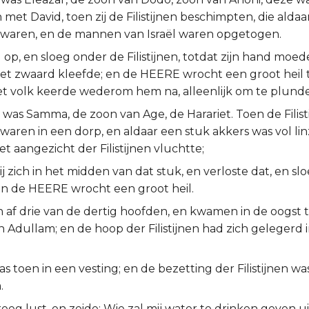
 met David, toen zij de Filistijnen beschimpten, die aldaar
waren, en de mannen van Israël waren opgetogen.
op, en sloeg onder de Filistijnen, totdat zijn hand moede 
et zwaard kleefde; en de HEERE wrocht een groot heil 
et volk keerde wederom hem na, alleenlijk om te plund
was Samma, de zoon van Age, de Harariet. Toen de Filist
aren in een dorp, en aldaar een stuk akkers was vol lin
et aangezicht der Filistijnen vluchtte;
ij zich in het midden van dat stuk, en verloste dat, en sl
; en de HEERE wrocht een groot heil.
af drie van de dertig hoofden, en kwamen in de oogst to
 Adullam; en de hoop der Filistijnen had zich gelegerd i
s toen in een vesting; en de bezetting der Filistijnen wa
.
eeg lust, en zeide: Wie zal mij water te drinken geven 