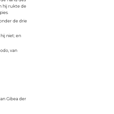
n hij rukte de
pies.
 onder de drie
ij niet; en
Dodo, van
 van Gibea der