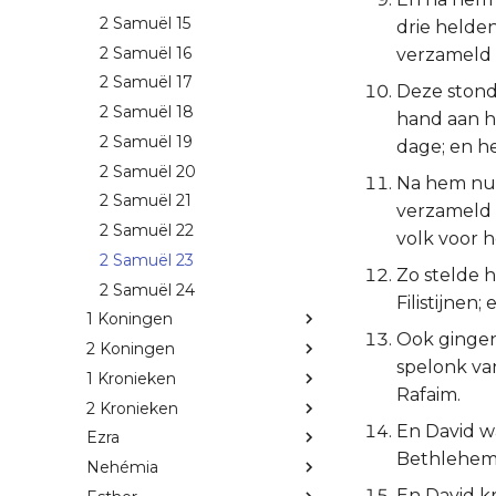
2 Samuël 15
drie helden
2 Samuël 16
verzameld 
2 Samuël 17
Deze stond 
2 Samuël 18
hand aan h
2 Samuël 19
dage; en h
2 Samuël 20
Na hem nu 
2 Samuël 21
verzameld w
2 Samuël 22
volk voor h
2 Samuël 23
Zo stelde h
2 Samuël 24
Filistijnen
1 Koningen
Ook gingen 
2 Koningen
spelonk van
1 Kronieken
Rafaim.
2 Kronieken
En David wa
Ezra
Bethlehem
Nehémia
En David kr