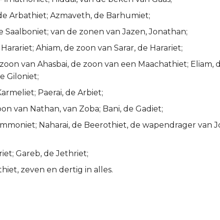
 de Arbathiet; Azmaveth, de Barhumiet;
e Saalboniet; van de zonen van Jazen, Jonathan;
arariet; Ahiam, de zoon van Sarar, de Harariet;
e zoon van Ahasbai, de zoon van een Maachathiet; Eliam,
e Giloniet;
armeliet; Paerai, de Arbiet;
zoon van Nathan, van Zoba; Bani, de Gadiet;
Ammoniet; Naharai, de Beerothiet, de wapendrager van J
riet; Gareb, de Jethriet;
hiet, zeven en dertig in alles.