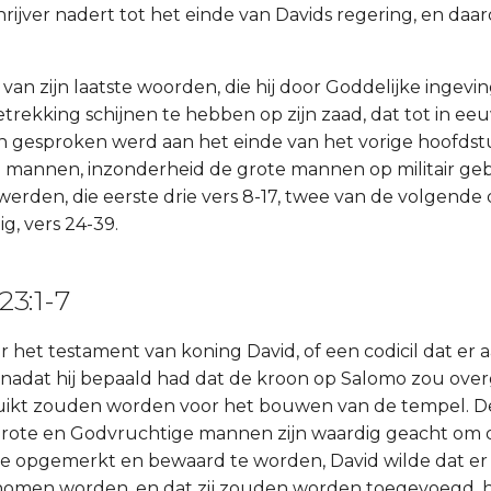
ijver nadert tot het einde van Davids regering, en daaro
 van zijn laatste woorden, die hij door Goddelijke ingev
etrekking schijnen te hebben op zijn zaad, dat tot in ee
an gesproken werd aan het einde van het vorige hoofdstuk
te mannen, inzonderheid de grote mannen op militair geb
rden, die eerste drie vers 8-17, twee van de volgende dr
g, vers 24-39.
23:1-7
r het testament van koning David, of een codicil dat er 
 nadat hij bepaald had dat de kroon op Salomo zou overg
uikt zouden worden voor het bouwen van de tempel. De
rote en Godvruchtige mannen zijn waardig geacht om 
ze opgemerkt en bewaard te worden, David wilde dat er
omen worden, en dat zij zouden worden toegevoegd, het