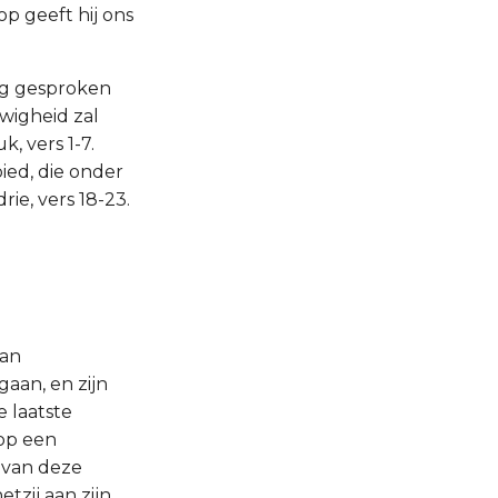
p geeft hij ons
ing gesproken
uwigheid zal
, vers 1-7.
ied, die onder
ie, vers 18-23.
aan
aan, en zijn
 laatste
op een
 van deze
zij aan zijn