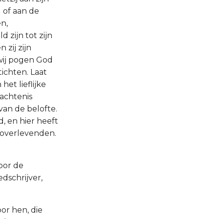
) of aan de
n,
 zijn tot zijn
 zij zijn
wij pogen God
ichten. Laat
et lieflijke
dachtenis
van de belofte.
, en hier heeft
 overlevenden.
door de
edschrijver,
oor hen, die