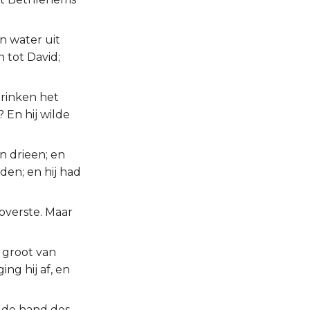
n water uit
 tot David;
 drinken het
 En hij wilde
n drieen; en
den; en hij had
 overste. Maar
 groot van
ng hij af, en
n de hand des