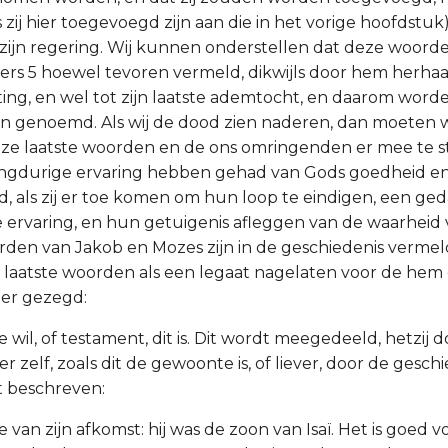
 zij hier toegevoegd zijn aan die in het vorige hoofdstuk
zijn regering. Wij kunnen onderstellen dat deze woorde
ers 5 hoewel tevoren vermeld, dikwijls door hem herhaald
ing, en wel tot zijn laatste ademtocht, en daarom worden
n genoemd. Als wij de dood zien naderen, dan moeten 
ze laatste woorden en de ons omringenden er mee te st
angdurige ervaring hebben gehad van Gods goedheid en h
id, als zij er toe komen om hun loop te eindigen, een ge
e ervaring, en hun getuigenis afleggen van de waarheid 
rden van Jakob en Mozes zijn in de geschiedenis vermeld
n laatste woorden als een legaat nagelaten voor de hem
ier gezegd:
te wil, of testament, dit is. Dit wordt meegedeeld, hetzij 
zelf, zoals dit de gewoonte is, of liever, door de geschi
dt beschreven:
ge van zijn afkomst: hij was de zoon van Isaï. Het is goed v