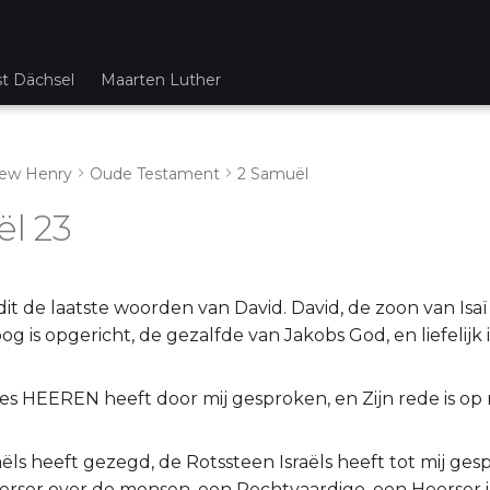
st Dächsel
Maarten Luther
ew Henry
Oude Testament
2 Samuël
l 23
 dit de laatste woorden van David. David, de zoon van Isaï
og is opgericht, de gezalfde van Jakobs God, en liefelijk
es HEEREN heeft door mij gesproken, en Zijn rede is op 
ëls heeft gezegd, de Rotssteen Israëls heeft tot mij gesp
eerser over de mensen, een Rechtvaardige, een Heerser 