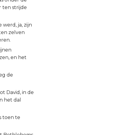
 ten strijde
werd, ja, zijn
ten zelven
eren.
ijnen
zen, en het
oeg de
t David, in de
n het dal
s toen te
uit Bethlehems