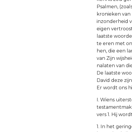
Psalmen, (zoals
kronieken van 
inzonderheid v
eigen vertroost
laatste woorde
te eren met on
hen, die een l
van Zijn wijshe
nalaten van di
De laatste woo
David deze zij
Er wordt ons h
I. Wiens uiters
testamentmaker 
vers 1. Hij wor
1. In het gerin