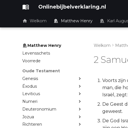
Onlinebijbelverklaring.nl
Welkom
Matthew Henry
Karl Augu
Matthew Henry
Welkom
Matth
Levensschets
2 Samuë
Voorrede
Oude Testament
Genesis
Voorts zijn
Éxodus
man, die ho
Leviticus
Israël, zegt:
Numeri
De Geest d
Deuteronomium
geweest.
Jozua
De God Isra
Richteren
zijn een H