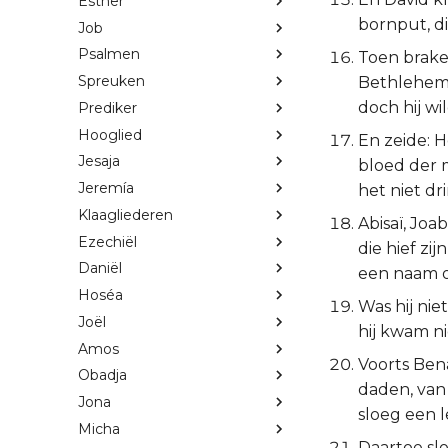
Esther
bornput, di
Job
Psalmen
Toen braken
Spreuken
Bethlehems
doch hij wi
Prediker
Hooglied
En zeide: H
Jesaja
bloed der 
Jeremía
het niet dr
Klaagliederen
Abisaï, Joa
Ezechiël
die hief zi
Daniël
een naam o
Hoséa
Was hij nie
Joël
hij kwam ni
Amos
Voorts Ben
Obadja
daden, van 
Jona
sloeg een l
Micha
Daartoe sl