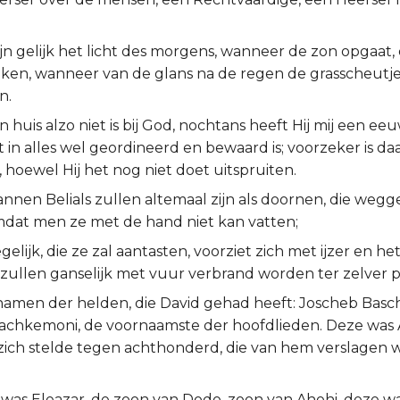
zijn gelijk het licht des morgens, wanneer de zon opgaat
ken, wanneer van de glans na de regen de grasscheutje
n.
 huis alzo niet is bij God, nochtans heeft Hij mij een e
t in alles wel geordineerd en bewaard is; voorzeker is daar
t, hoewel Hij het nog niet doet uitspruiten.
nnen Belials zullen altemaal zijn als doornen, die we
dat men ze met de hand niet kan vatten;
gelijk, die ze zal aantasten, voorziet zich met ijzer en h
ij zullen ganselijk met vuur verbrand worden ter zelver p
e namen der helden, die David gehad heeft: Joscheb Basc
achkemoni, de voornaamste der hoofdlieden. Deze was 
e zich stelde tegen achthonderd, die van hem verslagen
was Eleazar, de zoon van Dodo, zoon van Ahohi, deze w