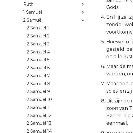
Ruth
Gods.
1 Samuël
En Hij zal 
2 Samuël
zonder wol
2 Samuël 1
voortkome
2 Samuël 2
Hoewel mijn
2 Samuël 3
gesteld, da
2 Samuël 4
en alle lus
2 Samuël 5
Maar de ma
2 Samuël 6
worden, om
2 Samuël 7
Maar een ie
2 Samuël 8
spies; en z
2 Samuël 9
2 Samuël 10
Dit zijn d
2 Samuël 11
zoon van T
2 Samuël 12
Ezniet, di
eenmaal.
2 Samuël 13
2 Samuël 14
En na hem 