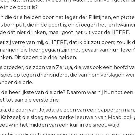
e in de poort is?
 die drie helden door het leger der Filistijnen, en putte
 bornput, die in de poort is, en droegen het, en kwamen
lde dat niet drinken, maar goot het uit voor de HEERE.
et zij verre van mij, o HEERE, dat ik dit zou doen; zou ik
mannen, die heengegaan zijn met gevaar van hun leven?
inken. Dit deden die drie helden.
bs broeder, de zoon van Zeruja, die was ook een hoofd va
jn spies op tegen driehonderd, die van hem verslagen wer
nder die drie.
t de heerlijkste van die drie? Daarom was hij hun tot een
et tot aan die eerste drie.
aja, de zoon van Jojada, de zoon van een dapperen man,
Kabzeel; die sloeg twee sterke leeuwen van Moab; ook gi
eeuw in het midden van een kuil in de sneeuwtijd.
oeg hij een Egyptischen man, een man van aanzien; en i