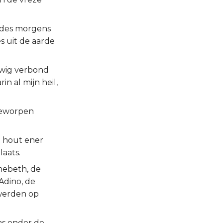
, des morgens
s uit de aarde
euwig verbond
in al mijn heil,
ggeworpen
et hout ener
laats.
hebeth, de
Adino, de
 werden op
as onder de