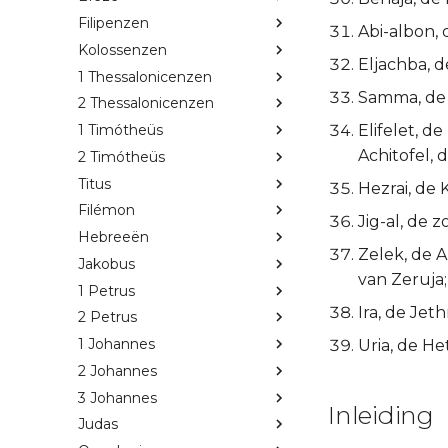
Filipenzen
Abi-albon,
Kolossenzen
Eljachba, d
1 Thessalonicenzen
Samma, de H
2 Thessalonicenzen
Elifelet, d
1 Timótheüs
Achitofel, d
2 Timótheüs
Titus
Hezrai, de K
Filémon
Jig-al, de 
Hebreeën
Zelek, de 
Jakobus
van Zeruja;
1 Petrus
Ira, de Jeth
2 Petrus
1 Johannes
Uria, de Het
2 Johannes
3 Johannes
Inleiding
Judas