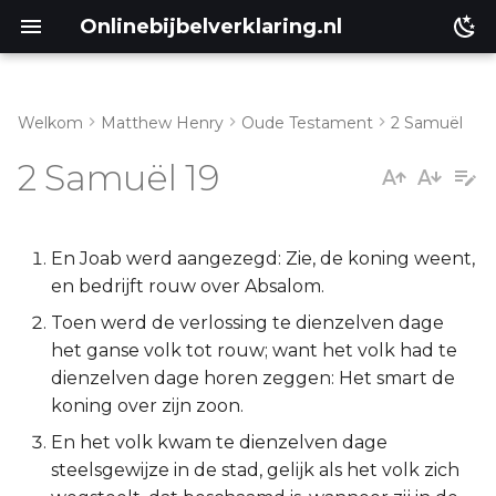
Onlinebijbelverklaring.nl
Welkom
Matthew Henry
Oude Testament
2 Samuël
Inleiding
Matthéüs
2 Samuël 19
2 Samuël 19:1-8
Markus
2 Samuël 19:9-15
Lukas
En Joab werd aangezegd: Zie, de koning weent,
en bedrijft rouw over Absalom.
2 Samuël 19:16-23
Johannes
Toen werd de verlossing te dienzelven dage
het ganse volk tot rouw; want het volk had te
2 Samuël 19:24-30
Handelingen
dienzelven dage horen zeggen: Het smart de
koning over zijn zoon.
2 Samuël 19:31-39
Romeinen
En het volk kwam te dienzelven dage
steelsgewijze in de stad, gelijk als het volk zich
2 Samuël 19:40-43
1 Korinthe