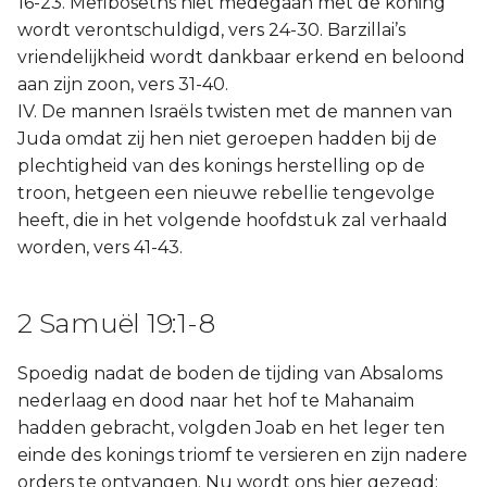
16-23. Mefiboseths niet medegaan met de koning
wordt verontschuldigd, vers 24-30. Barzillai’s
vriendelijkheid wordt dankbaar erkend en beloond
aan zijn zoon, vers 31-40.
IV. De mannen Israëls twisten met de mannen van
Juda omdat zij hen niet geroepen hadden bij de
plechtigheid van des konings herstelling op de
troon, hetgeen een nieuwe rebellie tengevolge
heeft, die in het volgende hoofdstuk zal verhaald
worden, vers 41-43.
2 Samuël 19:1-8
Spoedig nadat de boden de tijding van Absaloms
nederlaag en dood naar het hof te Mahanaim
hadden gebracht, volgden Joab en het leger ten
einde des konings triomf te versieren en zijn nadere
orders te ontvangen. Nu wordt ons hier gezegd: