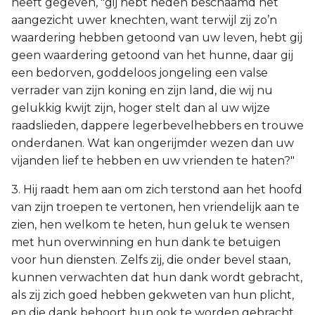
heeft gegeven, "gij hebt heden beschaamd het
aangezicht uwer knechten, want terwijl zij zo’n
waardering hebben getoond van uw leven, hebt gij
geen waardering getoond van het hunne, daar gij
een bedorven, goddeloos jongeling een valse
verrader van zijn koning en zijn land, die wij nu
gelukkig kwijt zijn, hoger stelt dan al uw wijze
raadslieden, dappere legerbevelhebbers en trouwe
onderdanen. Wat kan ongerijmder wezen dan uw
vijanden lief te hebben en uw vrienden te haten?"
3. Hij raadt hem aan om zich terstond aan het hoofd
van zijn troepen te vertonen, hen vriendelijk aan te
zien, hen welkom te heten, hun geluk te wensen
met hun overwinning en hun dank te betuigen
voor hun diensten. Zelfs zij, die onder bevel staan,
kunnen verwachten dat hun dank wordt gebracht,
als zij zich goed hebben gekweten van hun plicht,
en die dank behoort hun ook te worden gebracht.