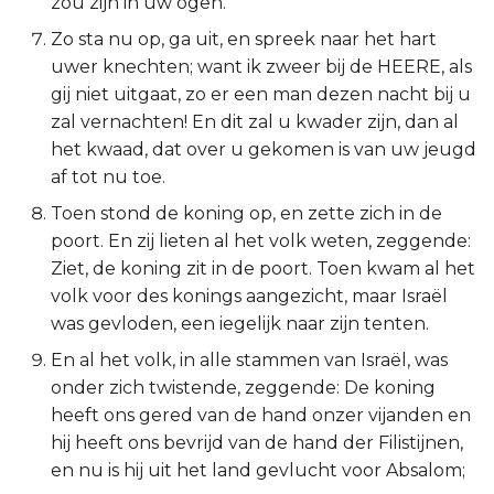
zou zijn in uw ogen.
Titus
Zo sta nu op, ga uit, en spreek naar het hart
uwer knechten; want ik zweer bij de HEERE, als
Filémon
gij niet uitgaat, zo er een man dezen nacht bij u
zal vernachten! En dit zal u kwader zijn, dan al
Hebreeën
het kwaad, dat over u gekomen is van uw jeugd
af tot nu toe.
Jakobus
Toen stond de koning op, en zette zich in de
poort. En zij lieten al het volk weten, zeggende:
1 Petrus
Ziet, de koning zit in de poort. Toen kwam al het
2 Petrus
volk voor des konings aangezicht, maar Israël
was gevloden, een iegelijk naar zijn tenten.
1 Johannes
En al het volk, in alle stammen van Israël, was
onder zich twistende, zeggende: De koning
2 Johannes
heeft ons gered van de hand onzer vijanden en
hij heeft ons bevrijd van de hand der Filistijnen,
3 Johannes
en nu is hij uit het land gevlucht voor Absalom;