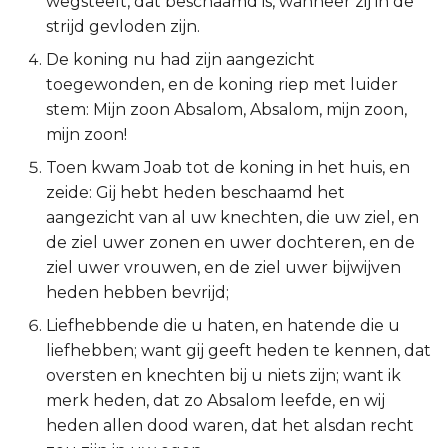
wegsteelt, dat beschaamd is, wanneer zij in de
strijd gevloden zijn.
2 Korinthe
De koning nu had zijn aangezicht
Galaten
toegewonden, en de koning riep met luider
stem: Mijn zoon Absalom, Absalom, mijn zoon,
Éfeze
mijn zoon!
Toen kwam Joab tot de koning in het huis, en
Filipenzen
zeide: Gij hebt heden beschaamd het
aangezicht van al uw knechten, die uw ziel, en
Kolossenzen
de ziel uwer zonen en uwer dochteren, en de
ziel uwer vrouwen, en de ziel uwer bijwijven
1 Thessalonicenzen
heden hebben bevrijd;
2 Thessalonicenzen
Liefhebbende die u haten, en hatende die u
liefhebben; want gij geeft heden te kennen, dat
1 Timótheüs
oversten en knechten bij u niets zijn; want ik
merk heden, dat zo Absalom leefde, en wij
2 Timótheüs
heden allen dood waren, dat het alsdan recht