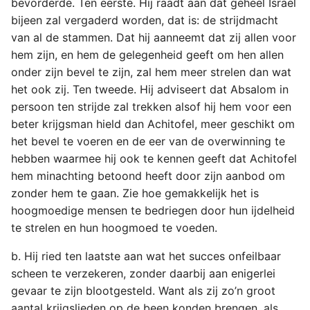
bevorderde. Ten eerste. Hij raadt aan dat geheel Israël
bijeen zal vergaderd worden, dat is: de strijdmacht
van al de stammen. Dat hij aanneemt dat zij allen voor
hem zijn, en hem de gelegenheid geeft om hen allen
onder zijn bevel te zijn, zal hem meer strelen dan wat
het ook zij. Ten tweede. Hij adviseert dat Absalom in
persoon ten strijde zal trekken alsof hij hem voor een
beter krijgsman hield dan Achitofel, meer geschikt om
het bevel te voeren en de eer van de overwinning te
hebben waarmee hij ook te kennen geeft dat Achitofel
hem minachting betoond heeft door zijn aanbod om
zonder hem te gaan. Zie hoe gemakkelijk het is
hoogmoedige mensen te bedriegen door hun ijdelheid
te strelen en hun hoogmoed te voeden.
b. Hij ried ten laatste aan wat het succes onfeilbaar
scheen te verzekeren, zonder daarbij aan enigerlei
gevaar te zijn blootgesteld. Want als zij zo’n groot
aantal krijgslieden op de been konden brengen, als