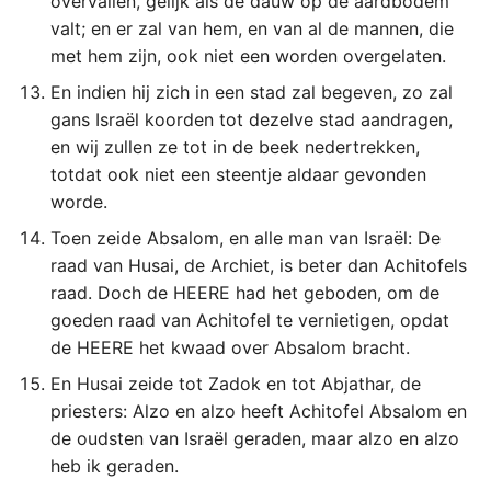
overvallen, gelijk als de dauw op de aardbodem
Judas
valt; en er zal van hem, en van al de mannen, die
met hem zijn, ook niet een worden overgelaten.
Openbaring
En indien hij zich in een stad zal begeven, zo zal
gans Israël koorden tot dezelve stad aandragen,
en wij zullen ze tot in de beek nedertrekken,
totdat ook niet een steentje aldaar gevonden
worde.
Toen zeide Absalom, en alle man van Israël: De
raad van Husai, de Archiet, is beter dan Achitofels
raad. Doch de HEERE had het geboden, om de
goeden raad van Achitofel te vernietigen, opdat
de HEERE het kwaad over Absalom bracht.
En Husai zeide tot Zadok en tot Abjathar, de
priesters: Alzo en alzo heeft Achitofel Absalom en
de oudsten van Israël geraden, maar alzo en alzo
heb ik geraden.