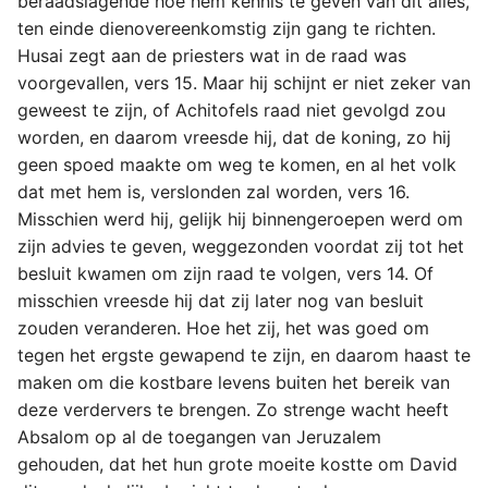
beraadslagende hoe hem kennis te geven van dit alles,
ten einde dienovereenkomstig zijn gang te richten.
Husai zegt aan de priesters wat in de raad was
voorgevallen, vers 15. Maar hij schijnt er niet zeker van
geweest te zijn, of Achitofels raad niet gevolgd zou
worden, en daarom vreesde hij, dat de koning, zo hij
geen spoed maakte om weg te komen, en al het volk
dat met hem is, verslonden zal worden, vers 16.
Misschien werd hij, gelijk hij binnengeroepen werd om
zijn advies te geven, weggezonden voordat zij tot het
besluit kwamen om zijn raad te volgen, vers 14. Of
misschien vreesde hij dat zij later nog van besluit
zouden veranderen. Hoe het zij, het was goed om
tegen het ergste gewapend te zijn, en daarom haast te
maken om die kostbare levens buiten het bereik van
deze verdervers te brengen. Zo strenge wacht heeft
Absalom op al de toegangen van Jeruzalem
gehouden, dat het hun grote moeite kostte om David