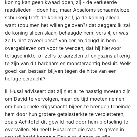
koning kan geen kwaad doen, zij - de verkeerde
raadslieden - doen het, maar Absaloms schaamteloze
schurkerij treft de koning zelf, ja de koning alleen,
want (zou men het willen geloven?) dat zeggen: ik zal
de koning alleen slaan, behaagde hem, vers 4, er was
zelfs niet zoveel besef van eer en deugd in hem
overgebleven om voor te wenden, dat hij hiervoor
terugschrikte, of zelfs te aarzelen of enigszins afkerig
te zijn van dit barbaars en monsterachtig besluit. Welk
goed kan bestaan blijven tegen de hitte van een
heftige eerzucht?
II. Husai adviseert dat zij niet al te haastig moeten zijn
om David te vervolgen, maar de tijd moeten nemen
om hun gehele krijgsmacht bijeen te brengen teneinde
hem door hun grotere getalssterkte te verpletteren,
zoals Achitofel dit gewild had door hem plotseling te
overvallen. Nu heeft Husai met die raad te geven in