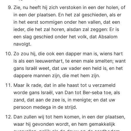
Titus
Zie, nu heeft hij zich verstoken in een der holen, of
in een der plaatsen. En het zal geschieden, als er
Filémon
in het eerst sommigen onder hen vallen, dat een
ieder, die het zal horen, alsdan zal zeggen: Er is
Hebreeën
een slag geschied onder het volk, dat Absalom
navolgt.
Jakobus
Zo zou hij, die ook een dapper man is, wiens hart
is als een leeuwenhart, te enen male smelten; want
1 Petrus
gans Israël weet, dat uw vader een held is, en het
dappere mannen zijn, die met hem zijn.
2 Petrus
Maar ik rade, dat in alle haast tot u verzameld
worde gans Israël, van Dan tot Ber-seba toe, als
1 Johannes
zand, dat aan de zee is, in menigte; en dat uw
persoon medega in de strijd.
2 Johannes
Dan zullen wij tot hem komen, in een der plaatsen,
3 Johannes
waar hij gevonden wordt, en hem gemakkelijk