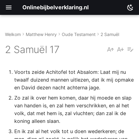
Onlinebijbelverklaring.nl
Welkom
Matthew Henry
Oude Testament
2 Samuël
Inleiding
Matthéüs
2 Samuël 17
2 Samuël 17:1-14
Markus
Voorts zeide Achitofel tot Absalom: Laat mij nu
2 Samuël 17:15-21
Lukas
twaalf duizend mannen uitlezen, dat ik mij opmake
en David dezen nacht achterna jage.
2 Samuël 17:22-29
Johannes
Zo zal ik over hem komen, daar hij moede en slap
Handelingen
van handen is, en zal hem verschrikken, en al het
volk, dat met hem is, zal vluchten; dan zal ik de
Romeinen
koning alleen slaan.
En ik zal al het volk tot u doen wederkeren; de
1 Korinthe