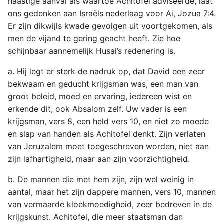
haastige aanval als waartoe Achitofel adviseerde, laat
ons gedenken aan Israëls nederlaag voor Ai, Jozua 7:4.
Er zijn dikwijls kwade gevolgen uit voortgekomen, als
men de vijand te gering geacht heeft. Zie hoe
schijnbaar aannemelijk Husai’s redenering is.
a. Hij legt er sterk de nadruk op, dat David een zeer
bekwaam en geducht krijgsman was, een man van
groot beleid, moed en ervaring, iedereen wist en
erkende dit, ook Absalom zelf. Uw vader is een
krijgsman, vers 8, een held vers 10, en niet zo moede
en slap van handen als Achitofel denkt. Zijn verlaten
van Jeruzalem moet toegeschreven worden, niet aan
zijn lafhartigheid, maar aan zijn voorzichtigheid.
b. De mannen die met hem zijn, zijn wel weinig in
aantal, maar het zijn dappere mannen, vers 10, mannen
van vermaarde kloekmoedigheid, zeer bedreven in de
krijgskunst. Achitofel, die meer staatsman dan