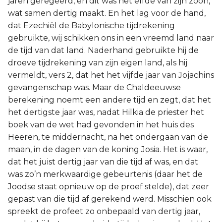
jaren geregeerd, en dit was het elfde van zijn zoon,
wat samen dertig maakt. En het lag voor de hand,
dat Ezechiël de Babylonische tijdrekening
gebruikte, wij schikken ons in een vreemd land naar
de tijd van dat land. Naderhand gebruikte hij de
droeve tijdrekening van zijn eigen land, als hij
vermeldt, vers 2, dat het het vijfde jaar van Jojachins
gevangenschap was. Maar de Chaldeeuwse
berekening noemt een andere tijd en zegt, dat het
het dertigste jaar was, nadat Hilkia de priester het
boek van de wet had gevonden in het huis des
Heeren, te middernacht, na het ondergaan van de
maan, in de dagen van de koning Josia. Het is waar,
dat het juist dertig jaar van die tijd af was, en dat
was zo’n merkwaardige gebeurtenis (daar het de
Joodse staat opnieuw op de proef stelde), dat zeer
gepast van die tijd af gerekend werd. Misschien ook
spreekt de profeet zo onbepaald van dertig jaar,