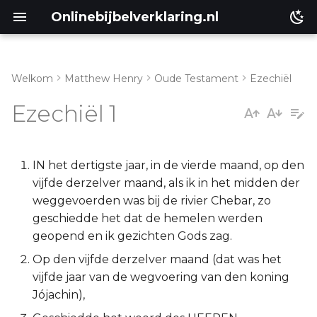
Onlinebijbelverklaring.nl
Welkom
Matthew Henry
Oude Testament
Ezechiël
Inleiding
Matthéüs
Ezechiël 1
Ezechiël 1:1-3
Markus
Ezechiël 1:4-14
Lukas
IN het dertigste jaar, in de vierde maand, op den
vijfde derzelver maand, als ik in het midden der
Ezechiël 1:15-25
Johannes
weggevoerden was bij de rivier Chebar, zo
geschiedde het dat de hemelen werden
Ezechiël 1:26-28
Handelingen
geopend en ik gezichten Gods zag.
Op den vijfde derzelver maand (dat was het
Romeinen
vijfde jaar van de wegvoering van den koning
Jójachin),
1 Korinthe