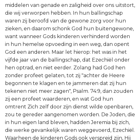
middelen van genade en zaligheid over ons uitstort,
die wij verworpen hebben. In hun ballingschap
waren zij beroofd van de gewone zorg voor hun
zieken, en daarom schonk God hun buitengewone,
want wanneer Gods kinderen verhinderd worden
in hun hemelse opvoeding in een weg, dan opent
God een anderen. Maar let hierop: het was in het
vijfde jaar van de ballingschap, dat Ezechiël onder
hen optrad, en niet eerder. Zolang had God hen
zonder profeet gelaten, tot zij "achter de Heere
begonnen te klagen en te jammeren dat zij hun
tekenen niet meer zagen", Psalm. 74:9, dan zouden
zij een profeet waarderen, en wat God hun
omtrent Zich zelf door zijn dienst wilde openbaren,
zou te gereder aangenomen worden. De Joden, die
in hun eigen land bleven, hadden Jeremia bij zich,
die werke gevankelijk waren weggevoerd, Ezechiël.
Waarheen de kinderen Gods ook verspreid zijn, Hij