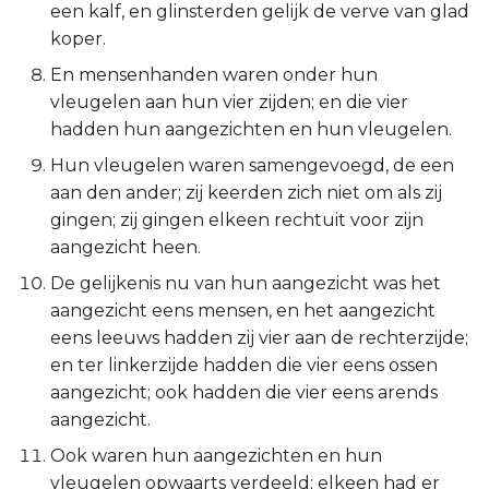
een kalf, en glinsterden gelijk de verve van glad
Titus
koper.
En mensenhanden waren onder hun
Filémon
vleugelen aan hun vier zijden; en die vier
hadden hun aangezichten en hun vleugelen.
Hebreeën
Hun vleugelen waren samengevoegd, de een
Jakobus
aan den ander; zij keerden zich niet om als zij
gingen; zij gingen elkeen rechtuit voor zijn
1 Petrus
aangezicht heen.
De gelijkenis nu van hun aangezicht was het
2 Petrus
aangezicht eens mensen, en het aangezicht
eens leeuws hadden zij vier aan de rechterzijde;
1 Johannes
en ter linkerzijde hadden die vier eens ossen
aangezicht; ook hadden die vier eens arends
2 Johannes
aangezicht.
3 Johannes
Ook waren hun aangezichten en hun
vleugelen opwaarts verdeeld; elkeen had er