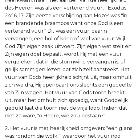
neerkwam, maar "het aanzien van de heerlijkheid
des Heeren was als een verterend vuur, " Exodus
24:16, 17. Zijn eerste verschijning aan Mozes was "in
een brandende braambos want onze God is een
verterend vuur." Dit was een vuur, daarin
vervangen, een bol of kring of wiel van vuur. Wijl
God Zijn eigen zaak uitvoert, Zijn eigen wet stelt en
Zijn eigen doel bepaalt, wordt Hij met een vuur
vergeleken, dat in die stormwind vervangen is, of,
gelijk sommigen lezen: dat zich zelf aansteekt. Het
vuur van Gods heerlijkheid schijnt uit, maar omhult
zich weldra, Hij openbaart ons slechts een gedeelte
van Zijn wegen. Het vuur van Gods toorn breekt
uit, maar het omhult zich spoedig, want Goddelijk
geduld laat die toorn niet de vrije loop. Indien dat
niet zo ware, "o Heere, wie zou bestaan?"
2. Het vuur is met heerlijkheid omgeven: "een glans
was rondom die wolk, " waardoor het vuur nog