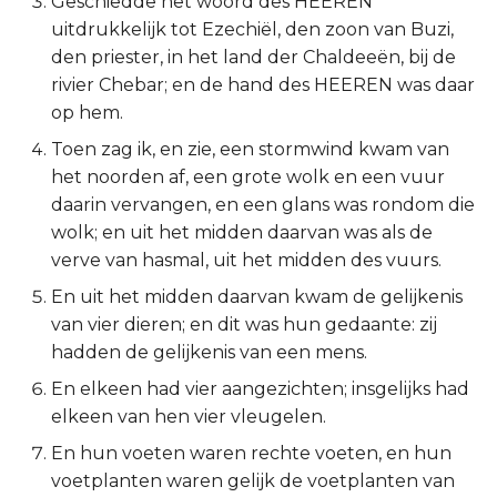
Geschiedde het woord des HEEREN
uitdrukkelijk tot Ezechiël, den zoon van Buzi,
2 Korinthe
den priester, in het land der Chaldeeën, bij de
rivier Chebar; en de hand des HEEREN was daar
Galaten
op hem.
Éfeze
Toen zag ik, en zie, een stormwind kwam van
het noorden af, een grote wolk en een vuur
Filipenzen
daarin vervangen, en een glans was rondom die
wolk; en uit het midden daarvan was als de
Kolossenzen
verve van hasmal, uit het midden des vuurs.
En uit het midden daarvan kwam de gelijkenis
1 Thessalonicenzen
van vier dieren; en dit was hun gedaante: zij
hadden de gelijkenis van een mens.
2 Thessalonicenzen
En elkeen had vier aangezichten; insgelijks had
1 Timótheüs
elkeen van hen vier vleugelen.
En hun voeten waren rechte voeten, en hun
2 Timótheüs
voetplanten waren gelijk de voetplanten van