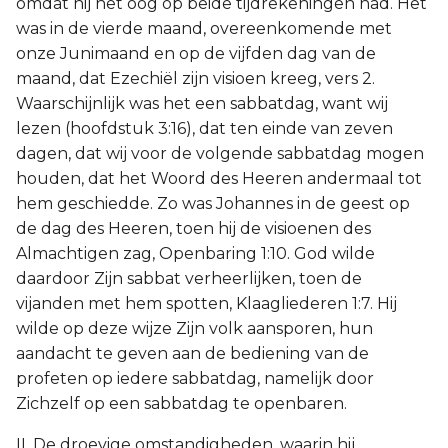
omdat hij het oog op beide tijdrekeningen had. Het
was in de vierde maand, overeenkomende met
onze Junimaand en op de vijfden dag van de
maand, dat Ezechiël zijn visioen kreeg, vers 2.
Waarschijnlijk was het een sabbatdag, want wij
lezen (hoofdstuk 3:16), dat ten einde van zeven
dagen, dat wij voor de volgende sabbatdag mogen
houden, dat het Woord des Heeren andermaal tot
hem geschiedde. Zo was Johannes in de geest op
de dag des Heeren, toen hij de visioenen des
Almachtigen zag, Openbaring 1:10. God wilde
daardoor Zijn sabbat verheerlijken, toen de
vijanden met hem spotten, Klaagliederen 1:7. Hij
wilde op deze wijze Zijn volk aansporen, hun
aandacht te geven aan de bediening van de
profeten op iedere sabbatdag, namelijk door
Zichzelf op een sabbatdag te openbaren.
II. De droevige omstandigheden, waarin hij