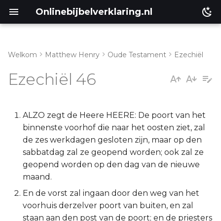
Onlinebijbelverklaring.nl
Welkom
Matthew Henry
Oude Testament
Ezechiël
Inleiding
Matthéüs
Ezechiël 46
Ezechiël 46:1-15
Markus
Ezechiël 46:16-18
Lukas
ALZO zegt de Heere HEERE: De poort van het
binnenste voorhof die naar het oosten ziet, zal
Ezechiël 46:19-24
Johannes
de zes werkdagen gesloten zijn, maar op den
sabbatdag zal ze geopend worden; ook zal ze
Handelingen
geopend worden op den dag van de nieuwe
maand.
Romeinen
En de vorst zal ingaan door den weg van het
voorhuis derzelver poort van buiten, en zal
1 Korinthe
staan aan den post van de poort; en de priesters