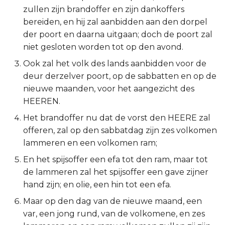
zullen zijn brandoffer en zijn dankoffers
2 Korinthe
bereiden, en hij zal aanbidden aan den dorpel
der poort en daarna uitgaan; doch de poort zal
Galaten
niet gesloten worden tot op den avond.
Ook zal het volk des lands aanbidden voor de
Éfeze
deur derzelver poort, op de sabbatten en op de
nieuwe maanden, voor het aangezicht des
Filipenzen
HEEREN.
Kolossenzen
Het brandoffer nu dat de vorst den HEERE zal
offeren, zal op den sabbatdag zijn zes volkomen
1 Thessalonicenzen
lammeren en een volkomen ram;
En het spijsoffer een efa tot den ram, maar tot
2 Thessalonicenzen
de lammeren zal het spijsoffer een gave zijner
hand zijn; en olie, een hin tot een efa.
1 Timótheüs
Maar op den dag van de nieuwe maand, een
2 Timótheüs
var, een jong rund, van de volkomene, en zes