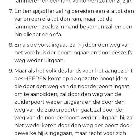
lammeren en een ram; volkomen zullen zij zijn.
Titus
En ten spijsoffer zal hij bereiden een efa tot den
var en een efa tot den ram, maar tot de
Filémon
lammeren zoals zijn hand bekomen zal; en een
hin olie tot een efa.
Hebreeën
En als de vorst ingaat, zal hij door den weg van
het voorhuis der poort ingaan en door deszelfs
Jakobus
weg weder uitgaan.
1 Petrus
Maar als het volk des lands voor het aangezicht
des HEEREN komt op de gezette hoogtijden:
2 Petrus
die door den weg van de noorderpoort ingaat
om te aanbidden, zal door den weg van de
1 Johannes
zuiderpoort weder uitgaan; en die door den
weg van de zuiderpoort ingaat, zal door den
2 Johannes
weg van de noorderpoort weder uitgaan; hij zal
niet wederkeren door den weg der poort door
3 Johannes
dewelke hij is ingegaan, maar recht voor zich