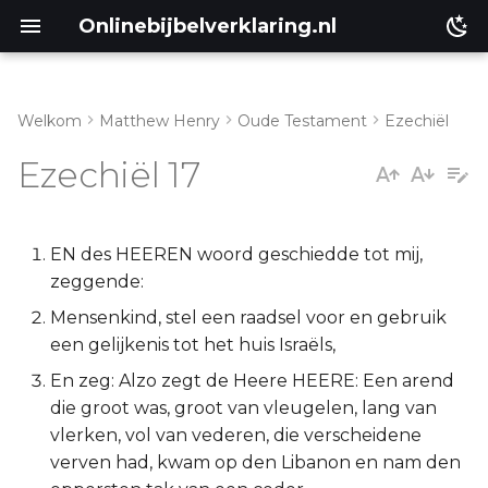
Onlinebijbelverklaring.nl
Welkom
Matthew Henry
Oude Testament
Ezechiël
Inleiding
Matthéüs
Ezechiël 17
Ezechiël 17:1-21
Markus
Ezechiël 17:22-24
Lukas
EN des HEEREN woord geschiedde tot mij,
zeggende:
Johannes
Mensenkind, stel een raadsel voor en gebruik
een gelijkenis tot het huis Israëls,
Handelingen
En zeg: Alzo zegt de Heere HEERE: Een arend
die groot was, groot van vleugelen, lang van
Romeinen
vlerken, vol van vederen, die verscheidene
verven had, kwam op den Libanon en nam den
1 Korinthe