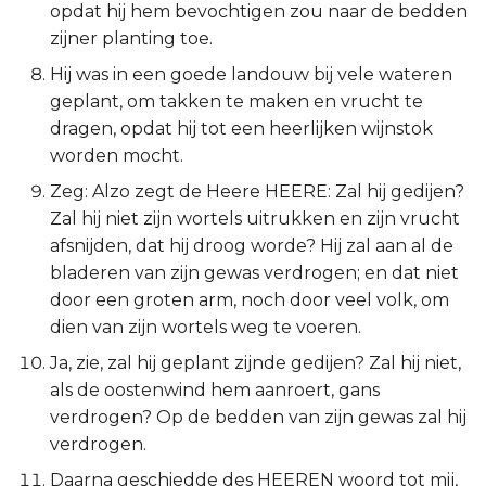
opdat hij hem bevochtigen zou naar de bedden
Titus
zijner planting toe.
Hij was in een goede landouw bij vele wateren
Filémon
geplant, om takken te maken en vrucht te
dragen, opdat hij tot een heerlijken wijnstok
Hebreeën
worden mocht.
Jakobus
Zeg: Alzo zegt de Heere HEERE: Zal hij gedijen?
Zal hij niet zijn wortels uitrukken en zijn vrucht
1 Petrus
afsnijden, dat hij droog worde? Hij zal aan al de
bladeren van zijn gewas verdrogen; en dat niet
2 Petrus
door een groten arm, noch door veel volk, om
dien van zijn wortels weg te voeren.
1 Johannes
Ja, zie, zal hij geplant zijnde gedijen? Zal hij niet,
als de oostenwind hem aanroert, gans
2 Johannes
verdrogen? Op de bedden van zijn gewas zal hij
verdrogen.
3 Johannes
Daarna geschiedde des HEEREN woord tot mij,