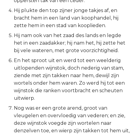
oppersten tak van een ceder.
2 Korinthe
Hij plukte den top zijner jonge takjes af, en
bracht hem in een land van koophandel, hij
Galaten
zette hem in een stad van kooplieden.
Hij nam ook van het zaad des lands en legde
Éfeze
het in een zaadakker; hij nam het, hij zette het
bij vele wateren, met grote voorzichtigheid.
Filipenzen
En het sproot uit en werd tot een weelderig
uitlopenden wijnstok, doch nederig van stam,
Kolossenzen
ziende met zijn takken naar hem, dewijl zijn
1 Thessalonicenzen
wortels onder hem waren. Zo werd hij tot een
wijnstok die ranken voortbracht en scheuten
2 Thessalonicenzen
uitwierp.
Nog was er een grote arend, groot van
1 Timótheüs
vleugelen en overvloedig van vederen; en zie,
deze wijnstok voegde zijn wortelen naar
2 Timótheüs
denzelven toe, en wierp zijn takken tot hem uit,