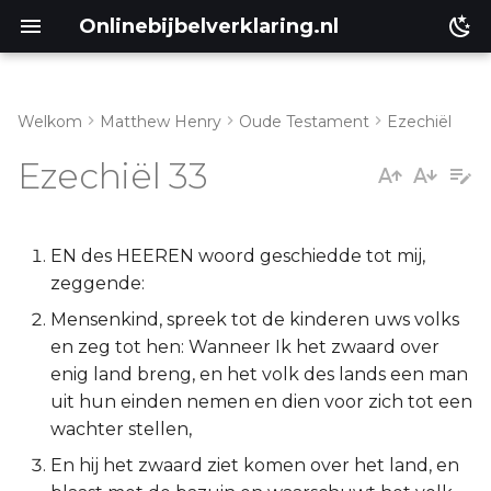
Onlinebijbelverklaring.nl
Welkom
Matthew Henry
Oude Testament
Ezechiël
Inleiding
Matthéüs
Ezechiël 33
Ezechiël 33:1-9
Markus
Ezechiël 33:10-20
Lukas
EN des HEEREN woord geschiedde tot mij,
zeggende:
Ezechiël 33:21-29
Johannes
Mensenkind, spreek tot de kinderen uws volks
en zeg tot hen: Wanneer Ik het zwaard over
Ezechiël 33:30-33
Handelingen
enig land breng, en het volk des lands een man
uit hun einden nemen en dien voor zich tot een
Romeinen
wachter stellen,
En hij het zwaard ziet komen over het land, en
1 Korinthe