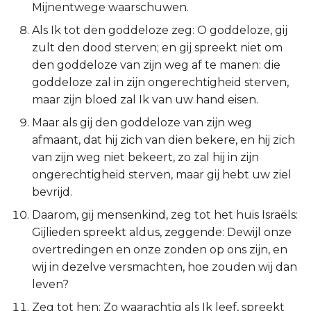
Mijnentwege waarschuwen.
Titus
Als Ik tot den goddeloze zeg: O goddeloze, gij
zult den dood sterven; en gij spreekt niet om
Filémon
den goddeloze van zijn weg af te manen: die
goddeloze zal in zijn ongerechtigheid sterven,
Hebreeën
maar zijn bloed zal Ik van uw hand eisen.
Jakobus
Maar als gij den goddeloze van zijn weg
afmaant, dat hij zich van dien bekere, en hij zich
1 Petrus
van zijn weg niet bekeert, zo zal hij in zijn
ongerechtigheid sterven, maar gij hebt uw ziel
2 Petrus
bevrijd.
Daarom, gij mensenkind, zeg tot het huis Israëls:
1 Johannes
Gijlieden spreekt aldus, zeggende: Dewijl onze
overtredingen en onze zonden op ons zijn, en
2 Johannes
wij in dezelve versmachten, hoe zouden wij dan
leven?
3 Johannes
Zeg tot hen: Zo waarachtig als Ik leef, spreekt