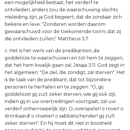
een mogelijkheid bestaat, het verderf te
ontvlieden, anders zou de waarschuwing slechts
misleiding zijn, ja God begeert, dat de zondaar zich
bekere en leve. "Zondaren worden daarom
gewaarschuwd voor de toekomende toorn, dat zij
die ontvlieden zullen," Mattheüs 3:7.
c. Het is het werk van de predikanten, de
goddeloze te waarschuwen en tot hem te zeggen,
dat het hem kwalijk gaan zal, Jesaja 3:11. God zegt in
het algemeen: "De ziel, die zondigt, zal sterven". Het
is de taak van de predikant, dat tot bijzondere
personen te herhalen en te zeggen: "O, gij
goddeloze! gij zult zeker sterven, wie gij ook zijt,
indien gij in uw overtredingen voortgaat, zal uw
verderf onherroepelijk zijn. O, overspeler! o rover! o
dronkaard! o vloeker! o sabbatschender! gij zult
zeker sterven". En hij moet dit niet in boosheid