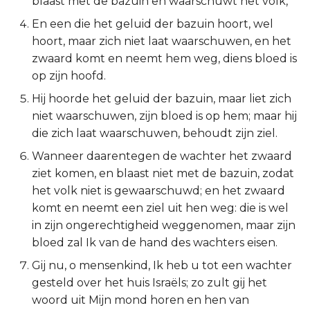
blaast met de bazuin en waarschuwt het volk,
2 Korinthe
En een die het geluid der bazuin hoort, wel
hoort, maar zich niet laat waarschuwen, en het
Galaten
zwaard komt en neemt hem weg, diens bloed is
op zijn hoofd.
Éfeze
Hij hoorde het geluid der bazuin, maar liet zich
niet waarschuwen, zijn bloed is op hem; maar hij
Filipenzen
die zich laat waarschuwen, behoudt zijn ziel.
Wanneer daarentegen de wachter het zwaard
Kolossenzen
ziet komen, en blaast niet met de bazuin, zodat
1 Thessalonicenzen
het volk niet is gewaarschuwd; en het zwaard
komt en neemt een ziel uit hen weg: die is wel
2 Thessalonicenzen
in zijn ongerechtigheid weggenomen, maar zijn
bloed zal Ik van de hand des wachters eisen.
1 Timótheüs
Gij nu, o mensenkind, Ik heb u tot een wachter
gesteld over het huis Israëls; zo zult gij het
2 Timótheüs
woord uit Mijn mond horen en hen van