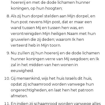
hoererij en met de dode lichamen hunner
Titus
koningen, op hun hoogten;
Als zij hun dorpel stelden aan Mijn dorpel, en
Filémon
hun post nevens Mijn post, dat er maar een
wand tussen Mij en tussen hen was, en
Hebreeën
verontreinigden Mijn heiligen Naam met hun
gruwelen die zij deden; waarom Ik hen
Jakobus
verteerd heb in Mijn toorn.
1 Petrus
Nu zullen zij hun hoererij en de dode lichamen
hunner koningen verre van Mij wegdoen; en Ik
2 Petrus
zal in het midden van hen wonen in
eeuwigheid.
1 Johannes
Gij mensenkind, wijs het huis Israëls dit huis,
opdat zij schaamrood worden vanwege hun
2 Johannes
ongerechtigheden, en laat hen het patroon
afmeten.
3 Johannes
En indien zij schaamrood worden vanwege alles