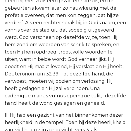
deed hij met zulk een gezag en nadruk, en de
gebeurtenis kwam later zo nauwkeurig met de
profetie overeen, dat men kon zeggen, dat hij ze
verdierf. Als een rechter sprak hij, in Gods naam, een
vonnis over de stad uit, dat spoedig uitgevoerd
werd. God verscheen op dezelfde wijze, toen Hij
hem zond om woorden van schrik te spreken, en
toen Hij hem opdroeg, troostvolle woorden te
uiten, want in beide wordt God verheerlijkt. Hij
doodt en Hij maakt levend, Hij verslaat en Hij heelt,
Deuteronomium 32:39. Tot dezelfde hand, die
verwoest, moeten wij opzien om verlossing. Hij
heeft geslagen en Hij zal verbinden. Una
eademque manus vulnus opemque tulit, -dezelfde
hand heeft de wond geslagen en geheeld.
II. Hij had een gezicht van het binnenkomen dezer
heerlijkheid in de tempel. Toen hij deze heerlijkheid
zag, viel hij op zijn aangezicht, vers 3, als