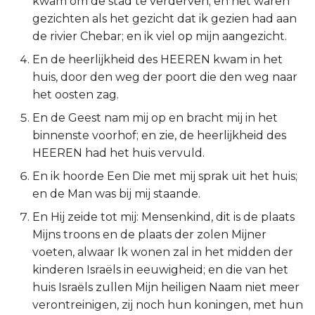
kwam om de stad te verderven; en het waren
gezichten als het gezicht dat ik gezien had aan
2 Korinthe
de rivier Chebar; en ik viel op mijn aangezicht.
Galaten
En de heerlijkheid des HEEREN kwam in het
huis, door den weg der poort die den weg naar
Éfeze
het oosten zag.
En de Geest nam mij op en bracht mij in het
Filipenzen
binnenste voorhof; en zie, de heerlijkheid des
HEEREN had het huis vervuld.
Kolossenzen
En ik hoorde Een Die met mij sprak uit het huis;
1 Thessalonicenzen
en de Man was bij mij staande.
En Hij zeide tot mij: Mensenkind, dit is de plaats
2 Thessalonicenzen
Mijns troons en de plaats der zolen Mijner
voeten, alwaar Ik wonen zal in het midden der
1 Timótheüs
kinderen Israëls in eeuwigheid; en die van het
huis Israëls zullen Mijn heiligen Naam niet meer
2 Timótheüs
verontreinigen, zij noch hun koningen, met hun