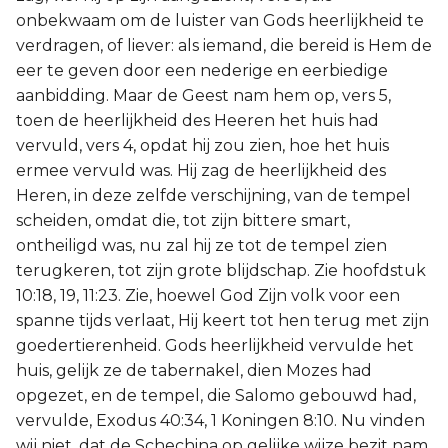
onbekwaam om de luister van Gods heerlijkheid te
verdragen, of liever: als iemand, die bereid is Hem de
eer te geven door een nederige en eerbiedige
aanbidding. Maar de Geest nam hem op, vers 5,
toen de heerlijkheid des Heeren het huis had
vervuld, vers 4, opdat hij zou zien, hoe het huis
ermee vervuld was. Hij zag de heerlijkheid des
Heren, in deze zelfde verschijning, van de tempel
scheiden, omdat die, tot zijn bittere smart,
ontheiligd was, nu zal hij ze tot de tempel zien
terugkeren, tot zijn grote blijdschap. Zie hoofdstuk
10:18, 19, 11:23. Zie, hoewel God Zijn volk voor een
spanne tijds verlaat, Hij keert tot hen terug met zijn
goedertierenheid. Gods heerlijkheid vervulde het
huis, gelijk ze de tabernakel, dien Mozes had
opgezet, en de tempel, die Salomo gebouwd had,
vervulde, Exodus 40:34, 1 Koningen 8:10. Nu vinden
wij niet, dat de Schechina op gelijke wijze bezit nam