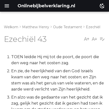
Onlinebijbelverklaring.nl
Welkom
Matthew Henry
Oude Testament
Ezechiël
Inleiding
Matthéüs
Ezechiël 43
Ezechiël 43:1-6
Markus
Ezechiël 43:7-12
Lukas
TOEN leidde Hij mij tot de poort, de poort die
den weg naar het oosten zag.
Ezechiël 43:13-27
Johannes
En zie, de heerlijkheid van den God Israëls
kwam van den weg naar het oosten; en Zijn
Handelingen
stem was als het geruis van vele wateren, en de
aarde werd verlicht van Zijn heerlijkheid.
Romeinen
En alzo was de gedaante van het gezicht dat ik
zag, gelijk het gezicht dat ik gezien had toen ik
1 Korinthe