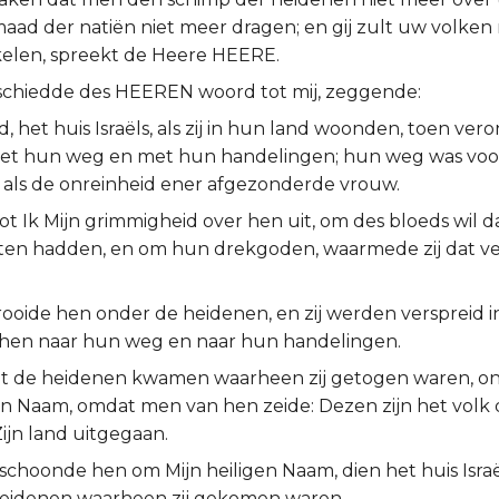
maad der natiën niet meer dragen; en gij zult uw volken
kelen, spreekt de Heere HEERE.
schiedde des HEEREN woord tot mij, zeggende:
 het huis Israëls, als zij in hun land woonden, toen vero
et hun weg en met hun handelingen; hun weg was voor
 als de onreinheid ener afgezonderde vrouw.
 Ik Mijn grimmigheid over hen uit, om des bloeds wil dat
ten hadden, en om hun drekgoden, waarmede zij dat ve
rooide hen onder de heidenen, en zij werden verspreid i
hen naar hun weg en naar hun handelingen.
 tot de heidenen kwamen waarheen zij getogen waren, ont
gen Naam, omdat men van hen zeide: Dezen zijn het vol
 Zijn land uitgegaan.
schoonde hen om Mijn heiligen Naam, dien het huis Israë
eidenen waarheen zij gekomen waren.