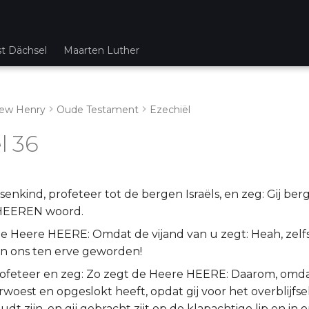
st Dächsel
Maarten Luther
ew Henry
Oude Testament
Ezechiël
l 36
senkind, profeteer tot de bergen Israëls, en zeg: Gij berg
 HEEREN woord.
de Heere HEERE: Omdat de vijand van u zegt: Heah, zel
jn ons ten erve geworden!
ofeteer en zeg: Zo zegt de Heere HEERE: Daarom, omd
oest en opgeslokt heeft, opdat gij voor het overblijfs
udt zijn, en gij gebracht zijt op de klapachtige lip en in