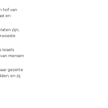
n hof van
ast en
aten zijn,
erwoeste
 Israëls
n van mensen
haar gezette
den; en zij