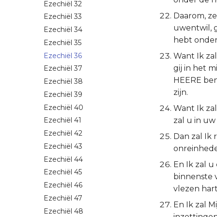
Ezechiël 32
Daarom, zeg
Ezechiël 33
uwentwil, g
Ezechiël 34
hebt onder
Ezechiël 35
Ezechiël 36
Want Ik zal
gij in het 
Ezechiël 37
HEERE ben,
Ezechiël 38
zijn.
Ezechiël 39
Ezechiël 40
Want Ik zal
zal u in u
Ezechiël 41
Ezechiël 42
Dan zal Ik 
Ezechiël 43
onreinhede
Ezechiël 44
En Ik zal 
Ezechiël 45
binnenste v
Ezechiël 46
vlezen har
Ezechiël 47
En Ik zal M
Ezechiël 48
inzettinge