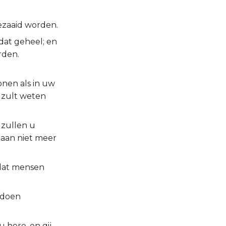
bezaaid worden.
 dat geheel; en
rden.
nen als in uw
j zult weten
 zullen u
rtaan niet meer
 dat mensen
 doen
 hore, en gij