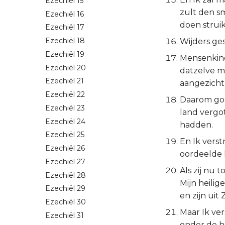
Ezechiël 15
zult den s
Ezechiël 16
doen strui
Ezechiël 17
Ezechiël 18
Wijders ge
Ezechiël 19
Mensenkind,
Ezechiël 20
datzelve m
Ezechiël 21
aangezicht
Ezechiël 22
Daarom goot
Ezechiël 23
land vergo
Ezechiël 24
hadden.
Ezechiël 25
En Ik verst
Ezechiël 26
oordeelde 
Ezechiël 27
Als zij nu
Ezechiël 28
Mijn heili
Ezechiël 29
en zijn uit
Ezechiël 30
Maar Ik ver
Ezechiël 31
onder de h