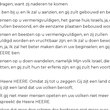
 dragen, want zij naderen te komen.
k ben bij u; en Ik zal u aanzien, en gij zult gebouwd en 
ensen op u vermenigvuldigen, het ganse huis Israëls, ja,
zullen bewoond, en de eenzame plaatsen bebouwd wo
mensen en beesten op u vermenigvuldigen, en zij zullen
ldigd worden en vruchtbaar zijn; en Ik zal u doen bewo
en, ja, Ik zal het beter maken dan in uw beginselen; en gi
HEERE ben.
ensen op u doen wandelen, namelijk Mijn volk Israël, die
itten, en gij zult hun ter erfenis zijn; en gij zult hen voo
 Heere HEERE: Omdat zij tot u zeggen: Gij zijt een land
ij zijt een land dat uw volken berooft;
t gij niet meer mensen opeten en uw volken niet meer
, spreekt de Heere HEERE.
maken dat men den schimp der heidenen niet meer over u