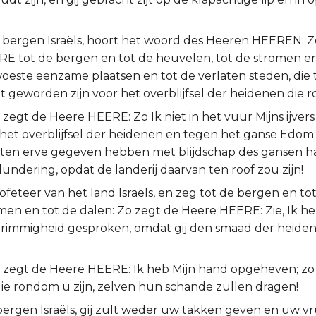
j bergen Israëls, hoort het woord des Heeren HEEREN: Z
E tot de bergen en tot de heuvelen, tot de stromen en
woeste eenzame plaatsen en tot de verlaten steden, die 
t geworden zijn voor het overblijfsel der heidenen die r
zegt de Heere HEERE: Zo Ik niet in het vuur Mijns ijver
het overblijfsel der heidenen en tegen het ganse Edom; 
 ten erve gegeven hebben met blijdschap des gansen h
undering, opdat de landerij daarvan ten roof zou zijn!
feteer van het land Israëls, en zeg tot de bergen en to
men en tot de dalen: Zo zegt de Heere HEERE: Zie, Ik heb 
 grimmigheid gesproken, omdat gij den smaad der heid
 zegt de Heere HEERE: Ik heb Mijn hand opgeheven; zo 
ie rondom u zijn, zelven hun schande zullen dragen!
 bergen Israëls, gij zult weder uw takken geven en uw v