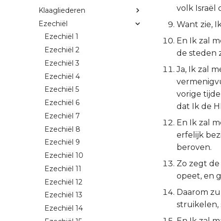
volk Israël
Klaagliederen
Ezechiël
Want zie, I
Ezechiël 1
En Ik zal m
Ezechiël 2
de steden 
Ezechiël 3
Ja, Ik zal 
Ezechiël 4
vermenigvu
Ezechiël 5
vorige tijd
Ezechiël 6
dat Ik de 
Ezechiël 7
En Ik zal m
Ezechiël 8
erfelijk bez
Ezechiël 9
beroven.
Ezechiël 10
Zo zegt de
Ezechiël 11
opeet, en g
Ezechiël 12
Daarom zul
Ezechiël 13
struikelen
Ezechiël 14
En Ik zal 