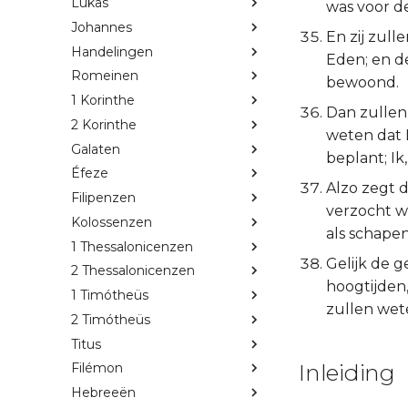
Lukas
was voor d
Johannes
En zij zull
Handelingen
Eden; en d
Romeinen
bewoond.
1 Korinthe
Dan zullen
2 Korinthe
weten dat 
Galaten
beplant; I
Éfeze
Alzo zegt 
Filipenzen
verzocht w
Kolossenzen
als schapen
1 Thessalonicenzen
Gelijk de 
2 Thessalonicenzen
hoogtijden
1 Timótheüs
zullen wet
2 Timótheüs
Titus
Inleiding
Filémon
Hebreeën