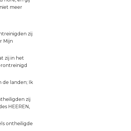
 niet meer
ntreinigden zij
 Mijn
 zij in het
rontreinigd
n de landen; Ik
heiligden zij
k des HEEREN,
ls ontheiligde