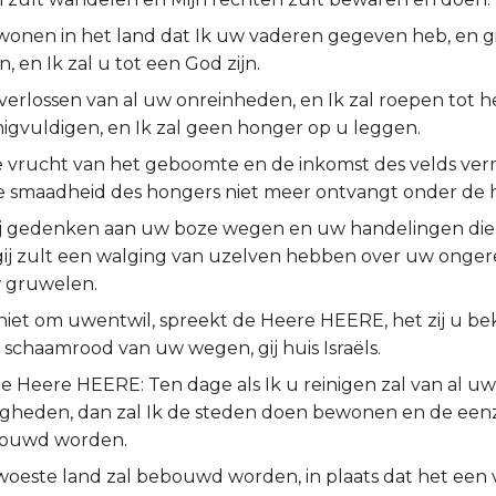
 wonen in het land dat Ik uw vaderen gegeven heb, en gij
n, en Ik zal u tot een God zijn.
 verlossen van al uw onreinheden, en Ik zal roepen tot h
igvuldigen, en Ik zal geen honger op u leggen.
de vrucht van het geboomte en de inkomst des velds ve
de smaadheid des hongers niet meer ontvangt onder de 
ij gedenken aan uw boze wegen en uw handelingen die
gij zult een walging van uzelven hebben over uw onge
 gruwelen.
 niet om uwentwil, spreekt de Heere HEERE, het zij u b
 schaamrood van uw wegen, gij huis Israëls.
e Heere HEERE: Ten dage als Ik u reinigen zal van al uw
gheden, dan zal Ik de steden doen bewonen en de een
bouwd worden.
woeste land zal bebouwd worden, in plaats dat het een