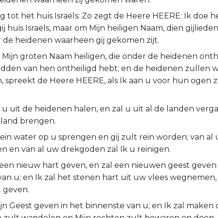
 tot het huis Israëls: Zo zegt de Heere HEERE: Ik doe h
ij huis Israëls, maar om Mijn heiligen Naam, dien gijliede
 de heidenen waarheen gij gekomen zijt.
 Mijn groten Naam heiligen, die onder de heidenen onthei
midden van hen ontheiligd hebt; en de heidenen zullen 
 spreekt de Heere HEERE, als Ik aan u voor hun ogen za
 u uit de heidenen halen, en zal u uit al de landen verg
w land brengen.
rein water op u sprengen en gij zult rein worden; van al
n en van al uw drekgoden zal Ik u reinigen.
u een nieuw hart geven, en zal een nieuwen geest geven 
an u; en Ik zal het stenen hart uit uw vlees wegnemen,
t geven.
ijn Geest geven in het binnenste van u; en Ik zal maken da
n zult wandelen en Mijn rechten zult bewaren en doen.