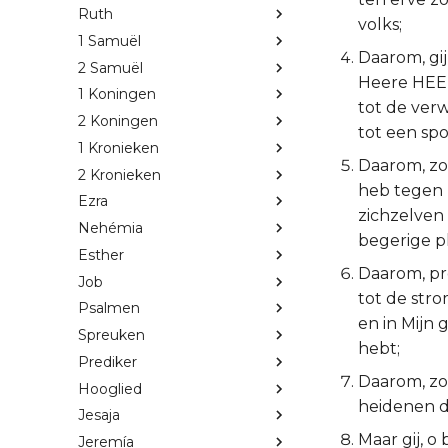
Ruth
volks;
1 Samuël
Daarom, gi
2 Samuël
Heere HEER
1 Koningen
tot de ver
2 Koningen
tot een spo
1 Kronieken
Daarom, zo 
2 Kronieken
heb tegen 
Ezra
zichzelven
Nehémia
begerige pl
Esther
Daarom, pro
Job
tot de stro
Psalmen
en in Mijn
Spreuken
hebt;
Prediker
Daarom, zo
Hooglied
heidenen d
Jesaja
Maar gij, o
Jeremía