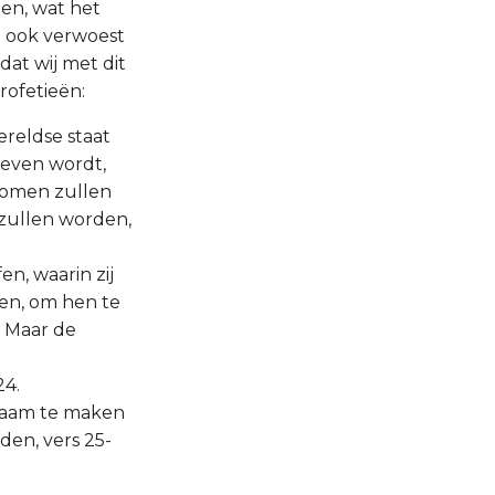
en, wat het
ij ook verwoest
dat wij met dit
rofetieën:
ereldse staat
reven wordt,
nomen zullen
 zullen worden,
en, waarin zij
en, om hen te
 Maar de
24.
kwaam te maken
den, vers 25-