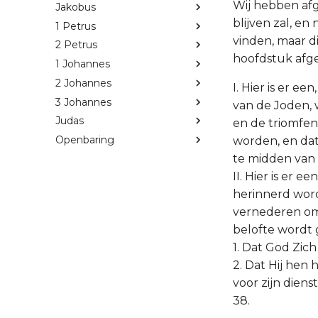
Wij hebben afg
Jakobus
blijven zal, e
1 Petrus
vinden, maar d
2 Petrus
hoofdstuk afge
1 Johannes
2 Johannes
I. Hier is er e
3 Johannes
van de Joden,
Judas
en de triomfe
Openbaring
worden, en dat
te midden van v
II. Hier is er e
herinnerd wor
vernederen om
belofte wordt
1. Dat God Zic
2. Dat Hij hen
voor zijn dien
38.