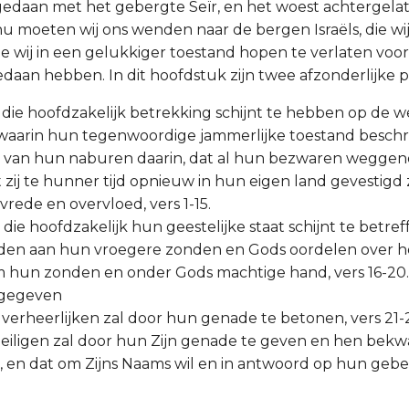
edaan met het gebergte Seïr, en het woest achtergelat
n nu moeten wij ons wenden naar de bergen Israëls, die w
ie wij in een gelukkiger toestand hopen te verlaten voor
daan hebben. In dit hoofdstuk zijn twee afzonderlijke p
en, die hoofdzakelijk betrekking schijnt te hebben op de w
 waarin hun tegenwoordige jammerlijke toestand besch
n van hun naburen daarin, dat al hun bezwaren wegge
 zij te hunner tijd opnieuw in hun eigen land gevestigd
rede en overvloed, vers 1-15.
en die hoofdzakelijk hun geestelijke staat schijnt te betreff
den aan hun vroegere zonden en Gods oordelen over h
 hun zonden en onder Gods machtige hand, vers 16-20.
 gegeven
h verheerlijken zal door hun genade te betonen, vers 21-
 heiligen zal door hun Zijn genade te geven en hen be
st, en dat om Zijns Naams wil en in antwoord op hun gebe