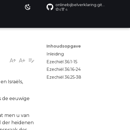
onlinebijbelverklaring.github.io
6
4
Inhoudsopgave
Inleiding
Ezechiël 36:1-15
Ezechiël 36:16-24
Ezechiël 36:25-38
en Israëls,
fs de eeuwige
at men u van
el der heidenen
 opspraak des