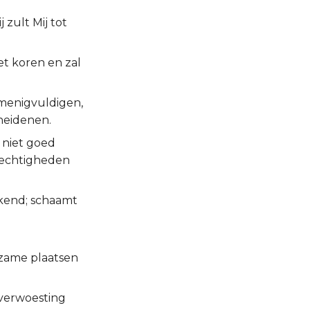
 zult Mij tot
et koren en zal
rmenigvuldigen,
heidenen.
 niet goed
rechtigheden
ekend; schaamt
zame plaatsen
 verwoesting