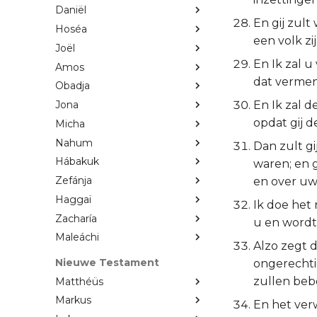
Daniël
En gij zult
Hoséa
een volk zij
Joël
En Ik zal u
Amos
dat vermen
Obadja
En Ik zal 
Jona
opdat gij 
Micha
Nahum
Dan zult g
Hábakuk
waren; en 
Zefánja
en over uw
Haggaï
Ik doe het
Zacharía
u en wordt
Maleáchi
Alzo zegt d
Nieuwe Testament
ongerechti
zullen be
Matthéüs
Markus
En het ver