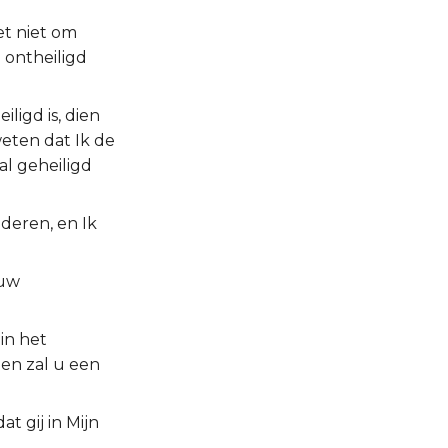
et niet om
n ontheiligd
ligd is, dien
weten dat Ik de
l geheiligd
aderen, en Ik
 uw
in het
 en zal u een
t gij in Mijn