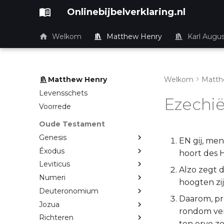
Onlinebijbelverklaring.nl
Welkom
Matthew Henry
Karl Augu
Matthew Henry
Welkom
Matth
Levensschets
Ezechië
Voorrede
Oude Testament
Genesis
EN gij, men
Éxodus
hoort des
Leviticus
Alzo zegt 
Numeri
hoogten zi
Deuteronomium
Daarom, pr
Jozua
rondom verw
Richteren
ten erve zo