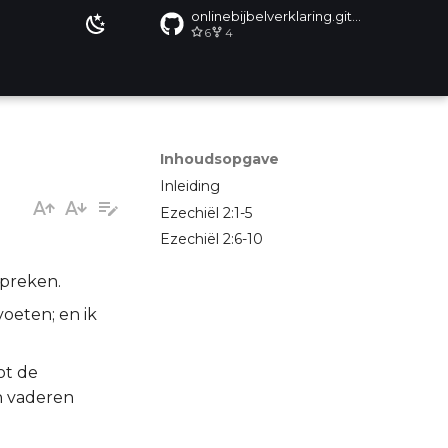
onlinebijbelverklaring.github.io
6
4
Inhoudsopgave
Inleiding
Ezechiël 2:1-5
Ezechiël 2:6-10
spreken.
voeten; en ik
ot de
n vaderen