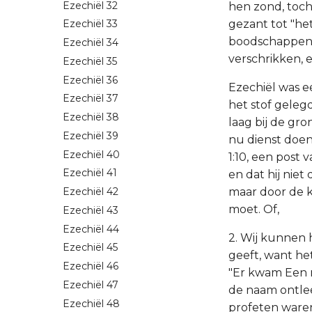
Ezechiël 32
hen zond, toch 
gezant tot "het
Ezechiël 33
boodschappen w
Ezechiël 34
verschrikken, e
Ezechiël 35
Ezechiël 36
Ezechiël was e
Ezechiël 37
het stof geleg
Ezechiël 38
laag bij de gr
Ezechiël 39
nu dienst doen 
Ezechiël 40
1:10, een post 
Ezechiël 41
en dat hij niet
maar door de k
Ezechiël 42
moet. Of,
Ezechiël 43
Ezechiël 44
2. Wij kunnen 
Ezechiël 45
geeft, want het
Ezechiël 46
"Er kwam Een m
Ezechiël 47
de naam ontlee
Ezechiël 48
profeten waren