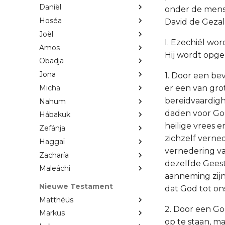
Daniël
onder de mens
Hoséa
David de Gezal
Joël
I. Ezechiël wor
Amos
Hij wordt opger
Obadja
Jona
1. Door een be
Micha
er een van gro
bereidvaardig
Nahum
daden voor God 
Hábakuk
heilige vrees 
Zefánja
zichzelf verne
Haggaï
vernedering va
Zacharía
dezelfde Geest
Maleáchi
aanneming zijn
Nieuwe Testament
dat God tot ons
Matthéüs
2. Door een Go
Markus
op te staan, ma