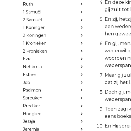
En deze kin
Ruth
gij zult t
1 Samuël
En zij, hetz
2 Samuël
een weders
1 Koningen
hen geweest
2 Koningen
1 Kronieken
En gij, me
wederwillig
2 Kronieken
woorden nie
Ezra
wederspann
Nehémia
Esther
Maar gij zu
dat zij het
Job
Psalmen
Doch gij, m
Spreuken
wederspann
Prediker
Toen zag ik
Hooglied
eens boeks
Jesaja
En Hij spre
Jeremía