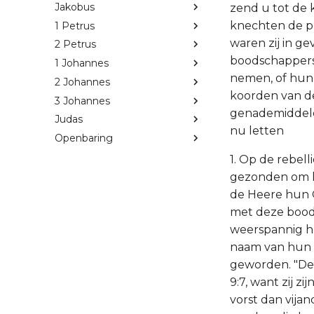
Jakobus
zend u tot de 
knechten de pr
1 Petrus
waren zij in 
2 Petrus
boodschappers,
1 Johannes
nemen, of hun
2 Johannes
koorden van d
3 Johannes
genademiddele
Judas
nu letten
Openbaring
1. Op de rebel
gezonden om h
de Heere hun 
met deze boods
weerspannig hu
naam van hun vr
geworden. "De 
9:7, want zij z
vorst dan vija