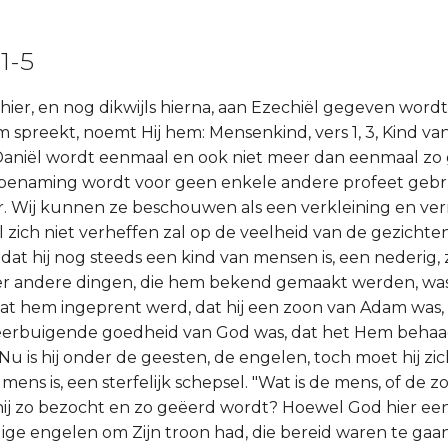
:1-5
 hier, en nog dikwijls hierna, aan Ezechiël gegeven wordt,
m spreekt, noemt Hij hem: Mensenkind, vers 1, 3, Kind va
 Daniël wordt eenmaal en ook niet meer dan eenmaal z
e benaming wordt voor geen enkele andere profeet gebr
r. Wij kunnen ze beschouwen als een verkleining en ver
zich niet verheffen zal op de veelheid van de gezichten,
dat hij nog steeds een kind van mensen is, een nederig, z
er andere dingen, die hem bekend gemaakt werden, wa
dat hem ingeprent werd, dat hij een zoon van Adam was,
erbuigende goedheid van God was, dat het Hem behaag
Nu is hij onder de geesten, de engelen, toch moet hij zi
n mens is, een sterfelijk schepsel. "Wat is de mens, of de 
hij zo bezocht en zo geëerd wordt? Hoewel God hier ee
lige engelen om Zijn troon had, die bereid waren te gaa