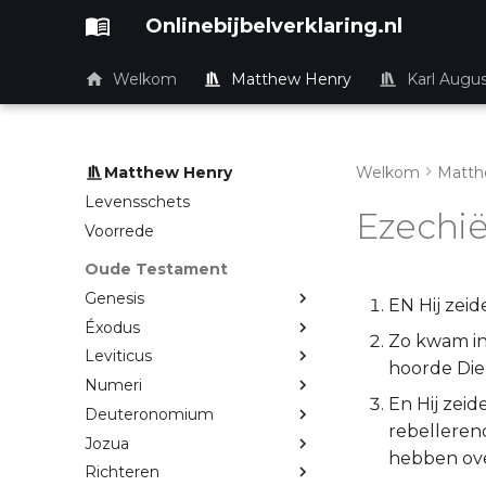
Onlinebijbelverklaring.nl
Welkom
Matthew Henry
Karl Augu
Matthew Henry
Welkom
Matth
Levensschets
Ezechië
Voorrede
Oude Testament
Genesis
EN Hij zeid
Éxodus
Zo kwam in m
Leviticus
hoorde Dien
Numeri
En Hij zeid
Deuteronomium
rebelleren
Jozua
hebben ove
Richteren