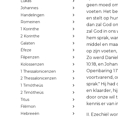
Lukas
geen moed om n
Johannes
voeten. Het be
Handelingen
en stelt op hun
Romeinen
dan zal God on
1 Korinthe
zal God in ons
2 Korinthe
hem sprak, wan
Galaten
middel en maa
Éfeze
op zijn voeten
Filipenzen
Zo werd Daniel
10:18, en Joha
Kolossenzen
Openbaring 1:1
1 Thessalonicenzen
voortvarend, o
2 Thessalonicenzen
sprak." Hij had
1 Timótheüs
en klaarder, h
2 Timótheüs
door onze wil 
Titus
kennis er van i
Filémon
Hebreeën
II. Ezechiël wo