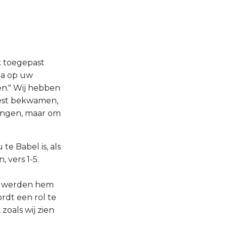
k toegepast
Sta op uw
en." Wij hebben
oest bekwamen,
lingen, maar om
te Babel is, als
 vers 1-5.
n werden hem
rdt een rol te
zoals wij zien