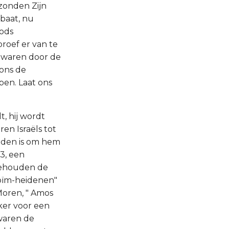
zonden Zijn
baat, nu
ods
roef er van te
 waren door de
ons de
en. Laat ons
, hij wordt
n Israëls tot
eden is om hem
3, een
 behouden de
Goïm-heidenen"
Moren, " Amos
jker voor een
 waren de