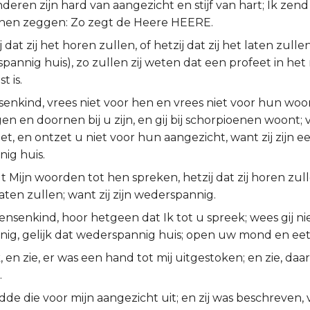
deren zijn hard van aangezicht en stijf van hart; Ik zend
ot hen zeggen: Zo zegt de Heere HEERE.
ij dat zij het horen zullen, of hetzij dat zij het laten zullen
pannig huis), zo zullen zij weten dat een profeet in he
 is.
nsenkind, vrees niet voor hen en vrees niet voor hun wo
en en doornen bij u zijn, en gij bij schorpioenen woont;
t, en ontzet u niet voor hun aangezicht, want zij zijn e
ig huis.
lt Mijn woorden tot hen spreken, hetzij dat zij horen zulle
 laten zullen; want zij zijn wederspannig.
ensenkind, hoor hetgeen dat Ik tot u spreek; wees gij ni
ig, gelijk dat wederspannig huis; open uw mond en eet 
, en zie, er was een hand tot mij uitgestoken; en zie, daar
.
idde die voor mijn aangezicht uit; en zij was beschreven, 