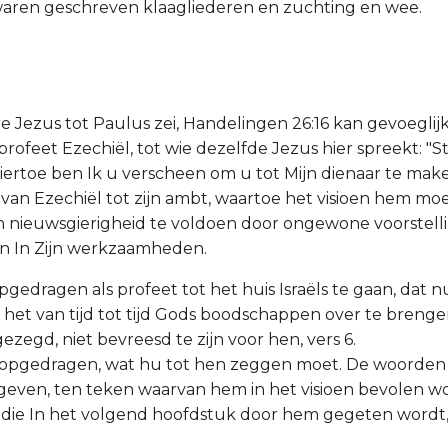
waren geschreven klaagliederen en zuchting en wee.
 Jezus tot Paulus zei, Handelingen 26:16 kan gevoeglij
rofeet Ezechiël, tot wie dezelfde Jezus hier spreekt: "
iertoe ben Ik u verscheen om u tot Mijn dienaar te mak
g van Ezechiël tot zijn ambt, waartoe het visioen hem m
jn nieuwsgierigheid te voldoen door ongewone voorstel
en In Zijn werkzaamheden.
gedragen als profeet tot het huis Israëls te gaan, dat nu 
het van tijd tot tijd Gods boodschappen over te brengen,
ezegd, niet bevreesd te zijn voor hen, vers 6.
t opgedragen, wat hu tot hen zeggen moet. De woorde
even, ten teken waarvan hem in het visioen bevolen wo
0, die In het volgend hoofdstuk door hem gegeten wordt, 