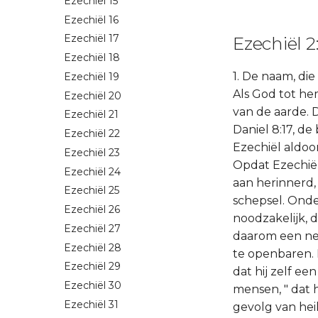
Ezechiël 15
Ezechiël 16
Ezechiël 17
Ezechiël 2
Ezechiël 18
1. De naam, die
Ezechiël 19
Als God tot he
Ezechiël 20
van de aarde.
Ezechiël 21
Daniel 8:17, d
Ezechiël 22
Ezechiël aldoo
Ezechiël 23
Opdat Ezechiël 
Ezechiël 24
aan herinnerd, 
Ezechiël 25
schepsel. Ond
Ezechiël 26
noodzakelijk, 
Ezechiël 27
daarom een ne
Ezechiël 28
te openbaren. 
Ezechiël 29
dat hij zelf ee
Ezechiël 30
mensen, " dat 
Ezechiël 31
gevolg van hei