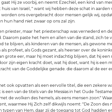
gaat Hij ze voorbij, en neemt Ezechiël, een kind van men
 huis van Israël, " want wij hebben deze schat in aarden
orden ons overgebracht door mensen gelijk wij, opdat z
n hun hand niet zwaar op ons zal zijn.
en priester, maar het priesterschap was vernederd en de 
d. Daarom paste het hem en allen van die stand, zich te
ond te blijven, als kinderen van de mensen, als gewone m
als profeet, als Gods gezant, als heerser over de konink
van grote eer, maar hij moet indachtig blijven, dat hij een
 door zijn eigen kracht doet, wat hij doet, want hij is een
racht van de Goddelijke genade. die daarom al de eer 
het ook opvatten als een eervolle titel, die een zekere 
 is een van de titels van de Messias in het Oude Testamen
et de wolken des hemels, als eens mensen zoon." Waar
nt, waarmee Hij Zich zelf dikwijls noemt: "De Zoon des
 typen van Hem, daar zij de toegang tot God hadden e