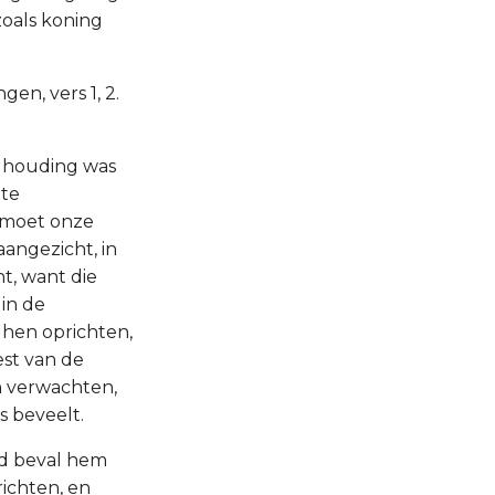
oals koning
gen, vers 1, 2.
e houding was
ote
 moet onze
aangezicht, in
t, want die
in de
 hen oprichten,
est van de
n verwachten,
s beveelt.
od beval hem
richten, en