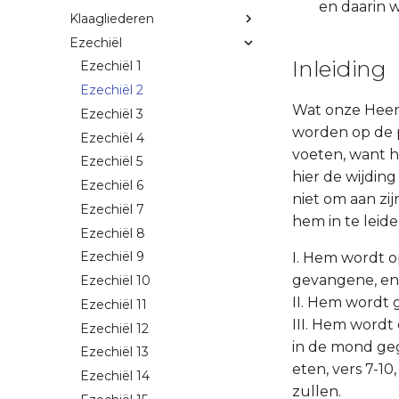
en daarin 
Klaagliederen
Ezechiël
Inleiding
Ezechiël 1
Ezechiël 2
Wat onze Heere
Ezechiël 3
worden op de p
Ezechiël 4
voeten, want h
Ezechiël 5
hier de wijdin
Ezechiël 6
niet om aan zi
Ezechiël 7
hem in te leid
Ezechiël 8
Ezechiël 9
I. Hem wordt op
gevangene, en 
Ezechiël 10
II. Hem wordt g
Ezechiël 11
III. Hem word
Ezechiël 12
in de mond geg
Ezechiël 13
eten, vers 7-1
Ezechiël 14
zullen.