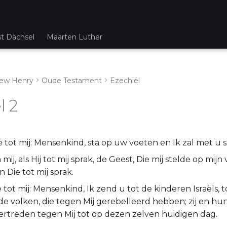
st Dächsel
Maarten Luther
ew Henry
Oude Testament
Ezechiël
l 2
e tot mij: Mensenkind, sta op uw voeten en Ik zal met u 
ij, als Hij tot mij sprak, de Geest, Die mij stelde op mijn 
 Die tot mij sprak.
e tot mij: Mensenkind, Ik zend u tot de kinderen Israëls, t
de volken, die tegen Mij gerebelleerd hebben; zij en hu
rtreden tegen Mij tot op dezen zelven huidigen dag.