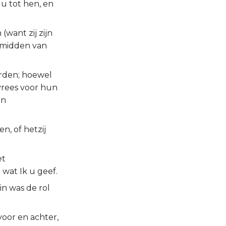
 u tot hen, en
 (want zij zijn
t midden van
orden; hoewel
 vrees voor hun
en
n, of hetzij
et
wat Ik u geef.
in was de rol
voor en achter,