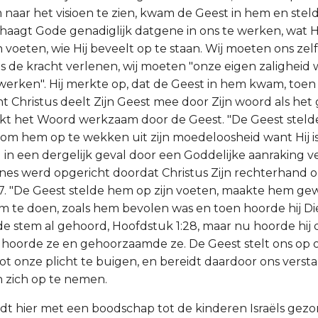
aar het visioen te zien, kwam de Geest in hem en stel
haagt Gode genadiglijk datgene in ons te werken, wat Hij
 voeten, wie Hij beveelt op te staan. Wij moeten ons zelf
s de kracht verlenen, wij moeten "onze eigen zaligheid
 werken". Hij merkte op, dat de Geest in hem kwam, toen 
t Christus deelt Zijn Geest mee door Zijn woord als he
kt het Woord werkzaam door de Geest. "De Geest steld
, om hem op te wekken uit zijn moedeloosheid want Hij is
 in een dergelijk geval door een Goddelijke aanraking ve
nnes werd opgericht doordat Christus Zijn rechterhand o
7. "De Geest stelde hem op zijn voeten, maakte hem gewi
m te doen, zoals hem bevolen was en toen hoorde hij Di
 de stem al gehoord, Hoofdstuk 1:28, maar nu hoorde hij d
ij hoorde ze en gehoorzaamde ze. De Geest stelt ons op 
tot onze plicht te buigen, en bereidt daardoor ons vers
n zich op te nemen.
rdt hier met een boodschap tot de kinderen Israëls gezon