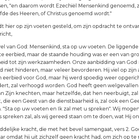
en, "en daarom wordt Ezechiël Mensenkind genoemd, z
fde des Heeren, of Christus genoemd wordt."
dt hier op zijn voeten gesteld, om zijn opdracht te ontvan
icht,
vel van God: Mensenkind, sta op uw voeten. De liggend
te eerbied, maar de staande houding was er een van gr
heid tot zijn werkzaamheden. Onze aanbidding van God
niet hinderen, maar veleer bevorderen. Hij viel op zijn 
en eerbied voor God, maar hij werd spoedig weer opgerich
dert, zal verhoogd worden. God heeft geen welgevallen 
n Zijn knechten, maar hetzelfde, dat hen neerbuigt, zal
, die een Geest van de dienstbaarheid is, zal ook een Ge
. "Sta op uw voeten en Ik zal met u spreken". Wij moge
 spreken zal, als wij gereed staan om te doen, wat Hij on
ddelijke kracht, die met het bevel samengaat, vers 2. G
ar omdat hij uit zichzelf geen kracht had, om zich op te 