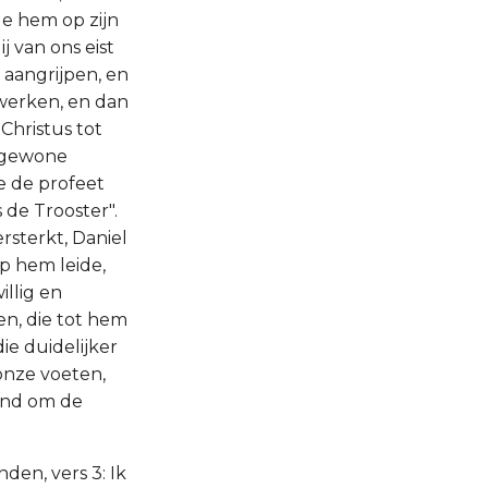
de hem op zijn
 van ons eist
 aangrijpen, en
 werken, en dan
Christus tot
t gewone
e de profeet
 de Trooster".
rsterkt, Daniel
p hem leide,
llig en
en, die tot hem
ie duidelijker
onze voeten,
tand om de
den, vers 3: Ik