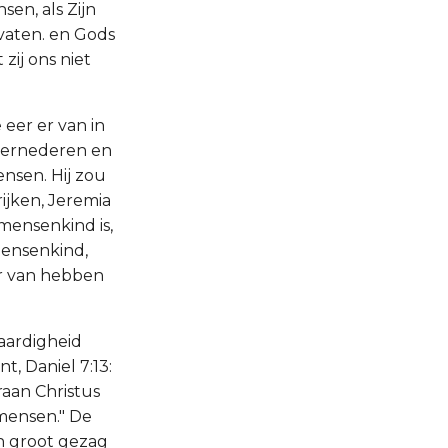
sen, als Zijn
 vaten. en Gods
ij ons niet
eer er van in
 vernederen en
ensen. Hij zou
rijken, Jeremia
 mensenkind is,
 mensenkind,
er van hebben
waardigheid
t, Daniel 7:13:
aan Christus
 mensen." De
n groot gezag