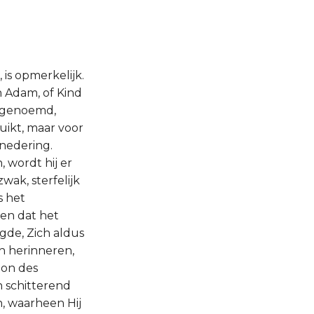
 is opmerkelijk.
n Adam, of Kind
o genoemd,
uikt, maar voor
nedering.
 wordt hij er
wak, sterfelijk
s het
 en dat het
de, Zich aldus
ch herinneren,
zoon des
n schitterend
n, waarheen Hij