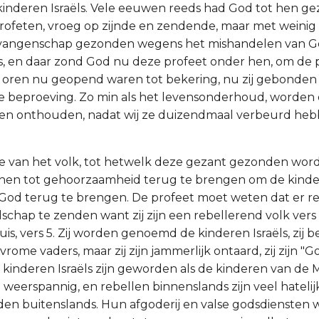
kinderen Israëls. Vele eeuwen reeds had God tot hen ge
ofeten, vroeg op zijnde en zendende, maar met weinig 
gevangenschap gezonden wegens het mishandelen van G
 en daar zond God nu deze profeet onder hen, om de p
 oren nu geopend waren tot bekering, nu zij gebonden
e beproeving. Zo min als het levensonderhoud, worden 
n onthouden, nadat wij ze duizendmaal verbeurd hebb
lie van het volk, tot hetwelk deze gezant gezonden wordt
en tot gehoorzaamheid terug te brengen om de kindere
God terug te brengen. De profeet moet weten dat er r
chap te zenden want zij zijn een rebellerend volk vers 
is, vers 5. Zij worden genoemd de kinderen Israëls, zij
ome vaders, maar zij zijn jammerlijk ontaard, zij zijn "
kinderen Israëls zijn geworden als de kinderen van de 
ijn weerspannig, en rebellen binnenslands zijn veel hateli
nden buitenslands. Hun afgoderij en valse godsdiensten