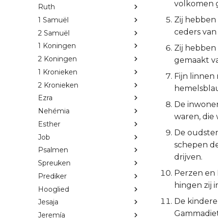
volkomen 
Ruth
Zij hebben
1 Samuël
ceders van
2 Samuël
1 Koningen
Zij hebben
2 Koningen
gemaakt va
1 Kronieken
Fijn linnen
2 Kronieken
hemelsblau
Ezra
De inwoners
Nehémia
waren, die
Esther
De oudsten
Job
schepen de
Psalmen
drijven.
Spreuken
Perzen en L
Prediker
hingen zij 
Hooglied
De kindere
Jesaja
Gammadiete
Jeremía