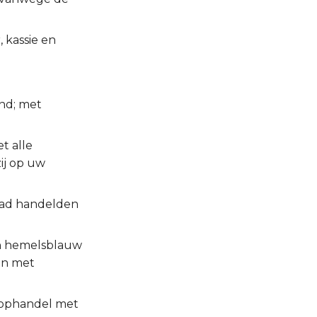
 kassie en
and; met
t alle
ij op uw
mad handelden
an hemelsblauw
en met
oophandel met