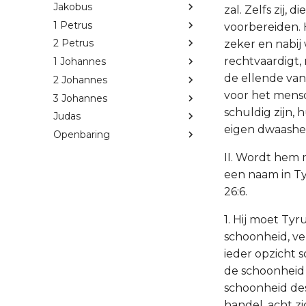
Jakobus
zal. Zelfs zij, 
1 Petrus
voorbereiden. 
2 Petrus
zeker en nabij
rechtvaardigt, 
1 Johannes
de ellende van
2 Johannes
voor het mensd
3 Johannes
schuldig zijn,
Judas
eigen dwaashe
Openbaring
II. Wordt hem
een naam in Ty
26:6.
1. Hij moet Tyr
schoonheid, ver
ieder opzicht 
de schoonheid 
schoonheid de
handel, acht z