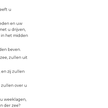
eeft u
ieden en uw
et u drijven,
e in het midden
eden beven.
zee, zullen uit
en zij zullen
 zullen over u
r u weeklagen,
en der zee?