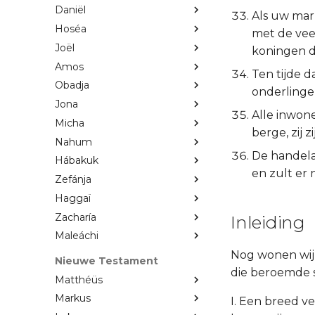
Daniël
Als uw mar
Hoséa
met de vee
Joël
koningen d
Amos
Ten tijde d
Obadja
onderlinge
Jona
Alle inwone
Micha
berge, zij 
Nahum
De handelaa
Hábakuk
en zult er 
Zefánja
Haggaï
Zacharía
Inleiding
Maleáchi
Nog wonen wij 
Nieuwe Testament
die beroemde s
Matthéüs
Markus
I. Een breed v