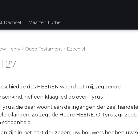
st Dächsel
Maarten Luther
ew Henry
Oude Testament
Ezechiël
l 27
schiedde des HEEREN woord tot mij, zeggende:
nsenkind, hef een klaaglied op over Tyrus;
 Tyrus, die daar woont aan de ingangen der zee, hande
ele eilanden: Zo zegt de Heere HEERE: O Tyrus, gij zegt:
n schoonheid.
en zijn in het hart der zeeën; uw bouwers hebben uw 