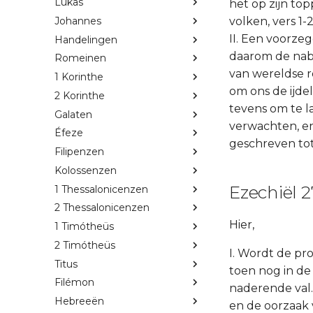
Lukas
het op zijn to
Johannes
volken, vers 1
II. Een voorzeg
Handelingen
daarom de nabu
Romeinen
van wereldse r
1 Korinthe
om ons de ijde
2 Korinthe
tevens om te l
Galaten
verwachten, en
Éfeze
geschreven tot
Filipenzen
Kolossenzen
Ezechiël 2
1 Thessalonicenzen
2 Thessalonicenzen
Hier,
1 Timótheüs
2 Timótheüs
I. Wordt de pro
Titus
toen nog in de
Filémon
naderende val.
Hebreeën
en de oorzaak v