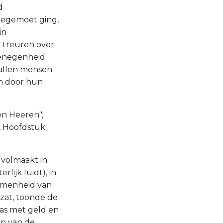
d
 tegemoet ging,
in
n treuren over
genegenheid
 allen mensen
en door hun
en Heeren",
, Hoofdstuk
n volmaakt in
lijk luidt), in
komenheid van
ezat, toonde de
as met geld en
an van de