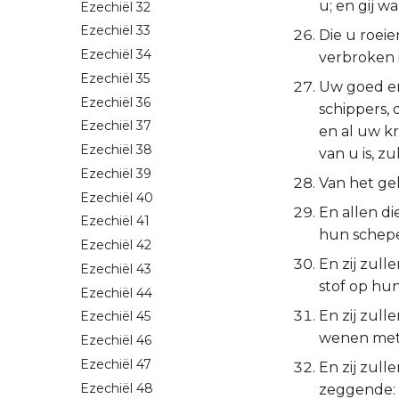
u; en gij w
Ezechiël 32
Ezechiël 33
Die u roei
Ezechiël 34
verbroken 
Ezechiël 35
Uw goed e
Ezechiël 36
schippers,
Ezechiël 37
en al uw kr
Ezechiël 38
van u is, z
Ezechiël 39
Van het ge
Ezechiël 40
En allen di
Ezechiël 41
hun schepen
Ezechiël 42
En zij zull
Ezechiël 43
stof op hun
Ezechiël 44
En zij zul
Ezechiël 45
wenen met 
Ezechiël 46
Ezechiël 47
En zij zul
Ezechiël 48
zeggende: W