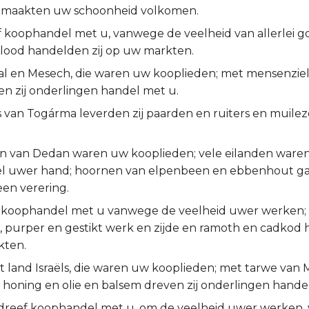
 maakten uw schoonheid volkomen.
f koophandel met u, vanwege de veelheid van allerlei go
en lood handelden zij op uw markten.
al en Mesech, die waren uw kooplieden; met mensenzie
en zij onderlingen handel met u.
s van Togárma leverden zij paarden en ruiters en muile
n van Dedan waren uw kooplieden; vele eilanden ware
 uwer hand; hoornen van elpenbeen en ebbenhout gav
een verering.
f koophandel met u vanwege de veelheid uwer werken;
 purper en gestikt werk en zijde en ramoth en cadkod 
kten.
 land Israëls, die waren uw kooplieden; met tarwe van 
 honing en olie en balsem dreven zij onderlingen hande
reef koophandel met u, om de veelheid uwer werken,