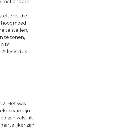
en met andere
eltenis, die
de hoogmoed
 te stellen,
n te tonen,
an te
Alles is dus
s 2. Het was
teken van zijn
 zijn valstrik
martelijker zijn