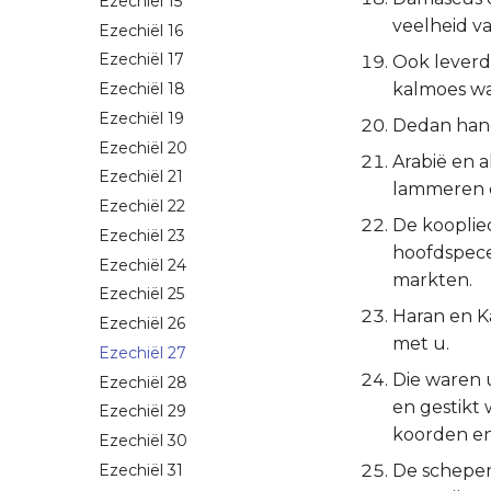
Ezechiël 15
veelheid va
Ezechiël 16
Ezechiël 17
Ook leverde
kalmoes wa
Ezechiël 18
Ezechiël 19
Dedan hand
Ezechiël 20
Arabië en 
Ezechiël 21
lammeren e
Ezechiël 22
De kooplie
Ezechiël 23
hoofdspece
Ezechiël 24
markten.
Ezechiël 25
Haran en K
Ezechiël 26
met u.
Ezechiël 27
Die waren 
Ezechiël 28
en gestikt
Ezechiël 29
koorden en
Ezechiël 30
Ezechiël 31
De schepen