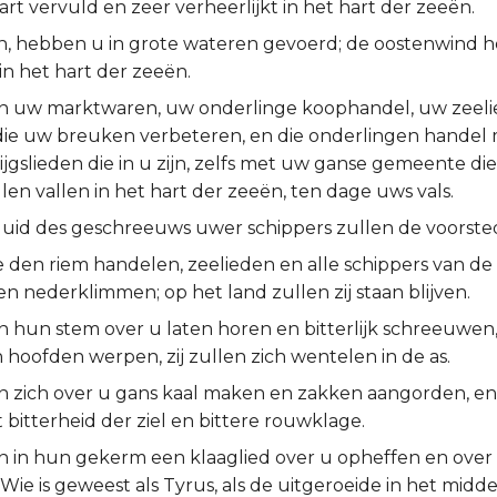
aart vervuld en zeer verheerlijkt in het hart der zeeën.
en, hebben u in grote wateren gevoerd; de oostenwind h
in het hart der zeeën.
n uw marktwaren, uw onderlinge koophandel, uw zeel
 die uw breuken verbeteren, en die onderlingen handel m
ijgslieden die in u zijn, zelfs met uw ganse gemeente di
ullen vallen in het hart der zeeën, ten dage uws vals.
luid des geschreeuws uwer schippers zullen de voorst
e den riem handelen, zeelieden en alle schippers van de 
 nederklimmen; op het land zullen zij staan blijven.
en hun stem over u laten horen en bitterlijk schreeuwen, 
 hoofden werpen, zij zullen zich wentelen in de as.
len zich over u gans kaal maken en zakken aangorden, en
bitterheid der ziel en bittere rouwklage.
len in hun gekerm een klaaglied over u opheffen en ove
ie is geweest als Tyrus, als de uitgeroeide in het midd