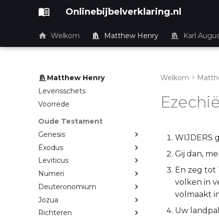
Onlinebijbelverklaring.nl
Welkom
Matthew Henry
Karl Augu
Matthew Henry
Welkom
Matth
Levensschets
Ezechië
Voorrede
Oude Testament
Genesis
WIJDERS ge
Éxodus
Gij dan, me
Leviticus
En zeg tot
Numeri
volken in v
Deuteronomium
volmaakt i
Jozua
Uw landpal
Richteren