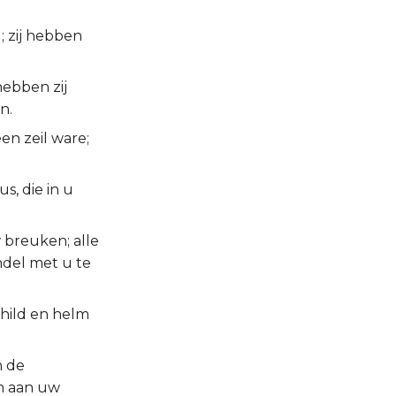
 zij hebben
ebben zij
n.
een zeil ware;
s, die in u
 breuken; alle
ndel met u te
child en helm
n de
m aan uw