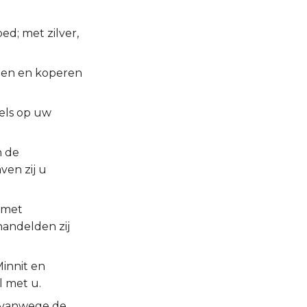
ed; met zilver,
len en koperen
zels op uw
n de
en zij u
 met
handelden zij
Minnit en
l met u.
 vanwege de