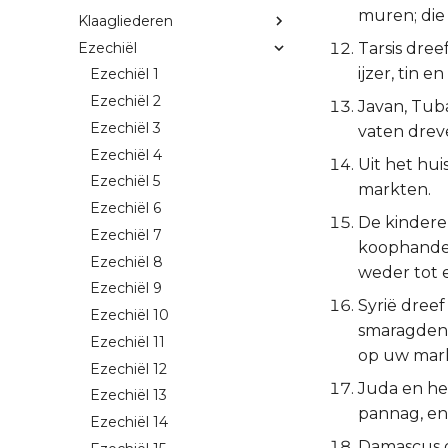
muren; die
Klaagliederen
Ezechiël
Tarsis dree
ijzer, tin 
Ezechiël 1
Ezechiël 2
Javan, Tub
Ezechiël 3
vaten drev
Ezechiël 4
Uit het hui
Ezechiël 5
markten.
Ezechiël 6
De kindere
Ezechiël 7
koophandel
Ezechiël 8
weder tot 
Ezechiël 9
Syrië dree
Ezechiël 10
smaragden,
Ezechiël 11
op uw mar
Ezechiël 12
Juda en het
Ezechiël 13
pannag, en
Ezechiël 14
Damascus d