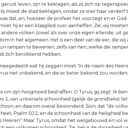
die gerust leven, zijn te beklagen, als zij zich op tegenspoe
Hij moest de stad beklagen, omdat ze snel haar verderf
 was dat, en, hoezeer de profeet het voorzegt en er God 
moet hij er een klaaglied over aanheffen. Zie, wij moete
 andere volken zowel als over onze eigen ellende, uit 
om in het algemeen. Het is een deel van de eer, die wij
 hun rampen te bewenen, zelfs van hen, welke die ramp
id zich berokkend hebben.
 meegedeeld wat hij zeggen moet "in de naam des Heer
rus niet onbekend, en die er beter bekend zou worden
us om zijn hoogmoed bestraffen: O Tyrus, gij zegt: Ik be
s 3, van universele schoonheid (gelijk de grondtekst letter
schoon, en daarom overal bewonderd. Sion, dat "de vol
heet, Psalm 50:2, en de schoonheid van de heiligheid b
s Heeren." Maar Tyrus, omdat het welgebouwd en vol w
ich een volkomen schoonheid. Zie, het is de dwaasheid v