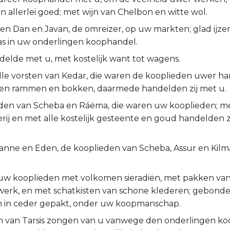
n allerlei goed; met wijn van Chelbon en witte wol.
n Dan en Javan, de omreizer, op uw markten; glad ijzer,
s in uw onderlingen koophandel.
elde met u, met kostelijk want tot wagens.
alle vorsten van Kedar, die waren de kooplieden uwer h
n rammen en bokken, daarmede handelden zij met u.
den van Scheba en Ráëma, die waren uw kooplieden; me
rij en met alle kostelijk gesteente en goud handelden z
anne en Eden, de kooplieden van Scheba, Assur en Kil
uw kooplieden met volkomen sieradiën, met pakken v
 werk, en met schatkisten van schone klederen; gebond
 in ceder gepakt, onder uw koopmanschap.
 van Tarsis zongen van u vanwege den onderlingen k