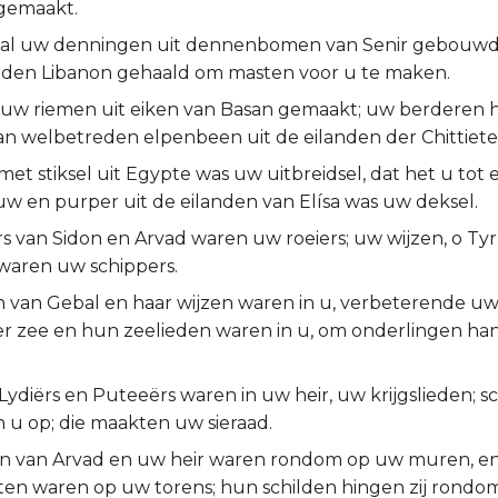
gemaakt.
 al uw denningen uit dennenbomen van Senir gebouwd;
 den Libanon gehaald om masten voor u te maken.
 uw riemen uit eiken van Basan gemaakt; uw berderen h
n welbetreden elpenbeen uit de eilanden der Chittiete
 met stiksel uit Egypte was uw uitbreidsel, dat het u tot 
w en purper uit de eilanden van Elísa was uw deksel.
 van Sidon en Arvad waren uw roeiers; uw wijzen, o Tyru
 waren uw schippers.
 van Gebal en haar wijzen waren in u, verbeterende uw
r zee en hun zeelieden waren in u, om onderlingen ha
ydiërs en Puteeërs waren in uw heir, uw krijgslieden; s
in u op; die maakten uw sieraad.
n van Arvad en uw heir waren rondom op uw muren, e
n waren op uw torens; hun schilden hingen zij rondo