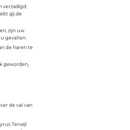
n verzadigd;
bt gij de
en, zijn uw
u gevallen.
an de haren te
rik geworden,
ver de val van
yrus Terwijl