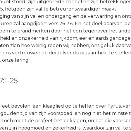
ppunt stond, zijn uitgebreide handel en zijn betrekking
-25, hetgeen zijn val te betreurenswaardiger maakt.
ging van zijn val en ondergang en de verwarring en ontst
ren zal aangrijpen, vers 26-38. En het doel daarvan, 
oem te brandmerken door het één tegenover het andere
lheid en onzekerheid van rijkdom, eer en aards genoege
aten zien hoe weinig reden wij hebben, ons geluk daarv
 ons vertrouwen op derzelver duurzaamheid te stellen. 
 onze lering.
7:1-25
feet bevolen, een klaaglied op te heffen over Tyrus, ver
 gouden tijd van zijn voorspoed, en nog niet het minste 
 Toch moet de profeet het beklagen, omdat die voorspoed
an zijn hoogmoed en zekerheid is, waardoor zijn val te s