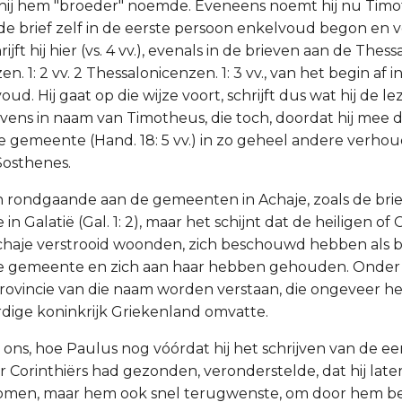
 hij hem "broeder" noemde. Eveneens noemt hij nu Tim
r de brief zelf in de eerste persoon enkelvoud begon en v
schrijft hij hier (vs. 4 vv.), evenals in de brieven aan de The
n. 1: 2 vv. 2 Thessalonicenzen. 1: 3 vv., van het begin af 
d. Hij gaat op die wijze voort, schrijft dus wat hij de le
vens in naam van Timotheus, die toch, doordat hij mee 
de gemeente (Hand. 18: 5 vv.) in zo geheel andere verho
Sosthenes.
en rondgaande aan de gemeenten in Achaje, zoals de brie
in Galatië (Gal. 1: 2), maar het schijnt dat de heiligen of 
chaje verstrooid woonden, zich beschouwd hebben als 
he gemeente en zich aan haar hebben gehouden. Onder
ovincie van die naam worden verstaan, die ongeveer he
ige koninkrijk Griekenland omvatte.
ons, hoe Paulus nog vóórdat hij het schrijven van de eer
 Corinthiërs had gezonden, veronderstelde, dat hij later
omen, maar hem ook snel terugwenste, om door hem be