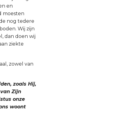
den en
jd moesten
t de nog tedere
boden. Wij zijn
l, dan doen wij
aan ziekte
aal, zowel van
den, zoals Hij,
 van Zijn
ristus onze
n ons woont