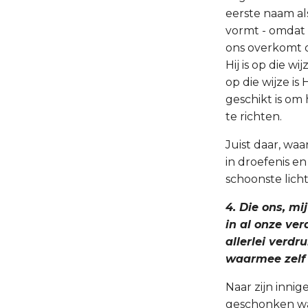
eerste naam al
vormt - omdat H
ons overkomt o
Hij is op die wi
op die wijze is
geschikt is om
te richten.
Juist daar, waa
in droefenis e
schoonste licht
4. Die ons, mi
in al onze ve
allerlei verdr
waarmee zelf 
Naar zijn inn
geschonken was