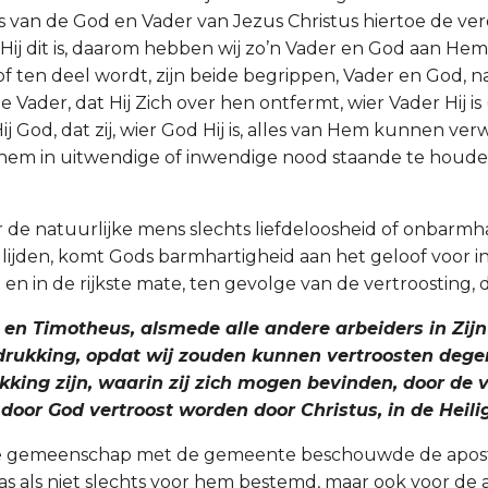
s van de God en Vader van Jezus Christus hiertoe de ver
ij dit is, daarom hebben wij zo’n Vader en God aan Hem. 
f ten deel wordt, zijn beide begrippen, Vader en God, n
jze Vader, dat Hij Zich over hen ontfermt, wier Vader Hij is 
 Hij God, dat zij, wier God Hij is, alles van Hem kunnen ve
 hem in uitwendige of inwendige nood staande te houde
r de natuurlijke mens slechts liefdeloosheid of onbarmha
n lijden, komt Gods barmhartigheid aan het geloof voor i
 en in de rijkste mate, ten gevolge van de vertroosting, di
j en Timotheus, alsmede alle andere arbeiders in Zijn 
rdrukking, opdat wij zouden kunnen vertroosten degen
ukking zijn, waarin zij zich mogen bevinden, door de v
door God vertroost worden door Christus, in de Heili
ige gemeenschap met de gemeente beschouwde de apost
 als niet slechts voor hem bestemd, maar ook voor de a