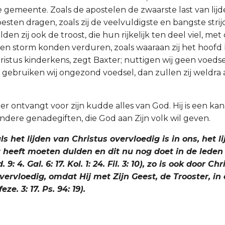
gemeente. Zoals de apostelen de zwaarste last van lij
sten dragen, zoals zij de veelvuldigste en bangste stri
elden zij ook de troost, die hun rijkelijk ten deel viel, me
een storm konden verduren, zoals waaraan zij het hoofd 
istus kinderkens, zegt Baxter; nuttigen wij geen voedse
gebruiken wij ongezond voedsel, dan zullen zij weldra 
r ontvangt voor zijn kudde alles van God. Hij is een kan
andere genadegiften, die God aan Zijn volk wil geven.
s het lijden van Christus overvloedig is in ons, het lij
t heeft moeten dulden en dit nu nog doet in de leden
9: 4. Gal. 6: 17. Kol. 1: 24. Fil. 3: 10), zo is ook door Ch
vervloedig, omdat Hij met Zijn Geest, de Trooster, i
eze. 3: 17. Ps. 94: 19).