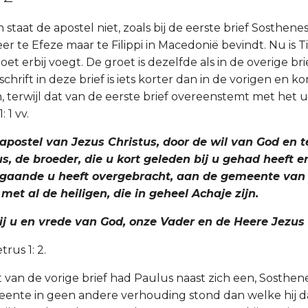
n staat de apostel niet, zoals bij de eerste brief Sosthenes
er te Efeze maar te Filippi in Macedonië bevindt. Nu is 
roet erbij voegt. De groet is dezelfde als in de overige br
chrift in deze brief is iets korter dan in de vorigen en k
en, terwijl dat van de eerste brief overeenstemt met het 
 1 vv.
 apostel van Jezus Christus, door de wil van God en t
, de broeder, die u kort geleden bij u gehad heeft en
gaande u heeft overgebracht, aan de gemeente van 
 met al de heiligen, die in geheel Achaje zijn.
zij u en vrede van God, onze Vader en de Heere Jezus 
etrus 1: 2.
ft van de vorige brief had Paulus naast zich een, Sosthe
meente in geen andere verhouding stond dan welke hij 