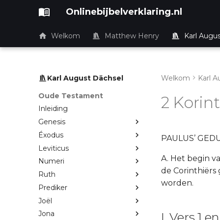
Onlinebijbelverklaring.nl
Welkom
Matthew Henry
Karl Augu
Karl August Dächsel
Welkom
Karl A
Oude Testament
2 Korint
Inleiding
Genesis
Éxodus
PAULUS’ GED
Leviticus
A. Het begin v
Numeri
de Corinthiërs
Ruth
worden.
Prediker
Joël
Jona
I. Vers 1 en