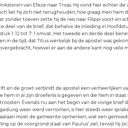
Pinksteren van Efeze naar Troas. Hij vond hier echter de
toch liet hij zich niet terughouden, hoe graag men hem 
zonder toeven zette hij de reis naar Filippi voort en sc
e deel van de brief, dat behalve de inleiding in Hoofdstuk
stuk 1: 12 tot 7: 1 omvat. Het tweede en derde deel bene
n in de tijd, dat Titus werkelijk bij de apostel was gek
overgebracht, hoewel er aan de andere kant nog vele m
1
ift en de groet verbindt de apostel een verheerlijken v
ie hem in al zijn droefenis is gegeven en die hem in staat
troosten. Evenals nu aan het begin van de vorige brief
 gedurig weer werd vernomen, is hier steeds weer sprake
 Daaraan moet de gemeente opmerken, wat een gemoe
ng op de voorgrond staat van Paulus’ ziel, terwijl hij z