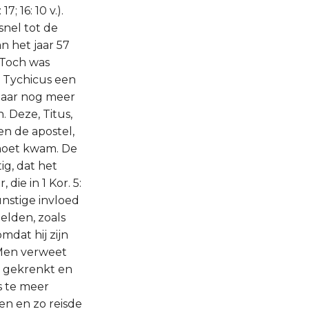
; 16: 10 v.).
snel tot de
n het jaar 57
 Toch was
n Tychicus een
 daar nog meer
 Deze, Titus,
en de apostel,
gemoet kwam. De
g, dat het
ie in 1 Kor. 5:
nstige invloed
elden, zoals
dat hij zijn
 Men verweet
p gekrenkt en
s te meer
en en zo reisde