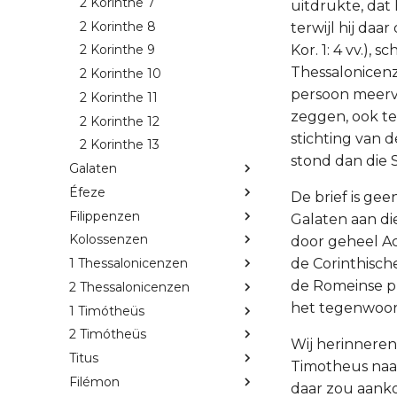
2 Korinthe 7
uitdrukte, dat
2 Korinthe 8
terwijl hij daa
Kor. 1: 4 vv.), 
2 Korinthe 9
Thessalonicenze
2 Korinthe 10
persoon meervou
2 Korinthe 11
zeggen, ook te
2 Korinthe 12
stichting van 
2 Korinthe 13
stond dan die 
Galaten
Éfeze
De brief is ge
Filippenzen
Galaten aan die 
Kolossenzen
door geheel A
de Corinthisc
1 Thessalonicenzen
de Romeinse pr
2 Thessalonicenzen
het tegenwoord
1 Timótheüs
2 Timótheüs
Wij herinneren 
Titus
Timotheus naar
Filémon
daar zou aank