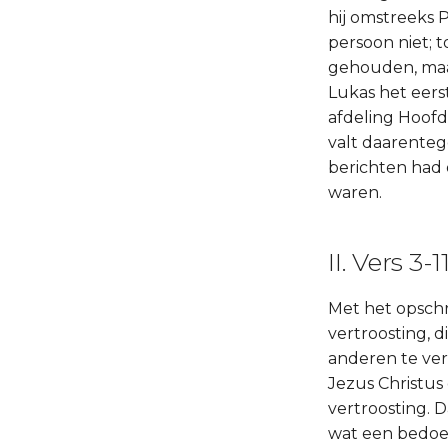
hij omstreeks 
persoon niet; 
gehouden, maar 
Lukas het eerst
afdeling Hoofd
valt daarentege
berichten had 
waren.
II. Vers 3-1
Met het opschr
vertroosting, d
anderen te ver
Jezus Christus
vertroosting.
wat een bedoeli