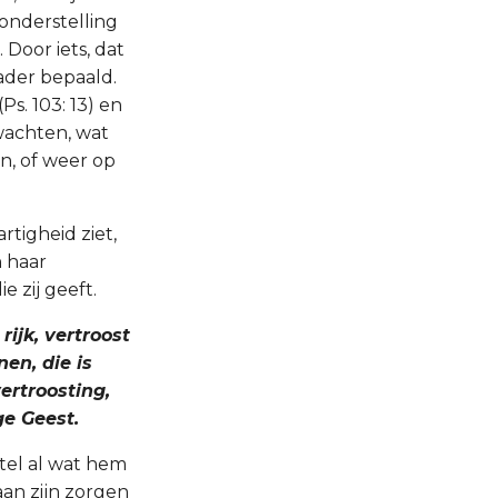
onderstelling
Door iets, dat
ader bepaald.
(Ps. 103: 13) en
rwachten, wat
n, of weer op
rtigheid ziet,
n haar
e zij geeft.
rijk, vertroost
en, die is
ertroosting,
ge Geest.
el al wat hem
an zijn zorgen