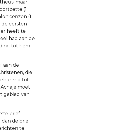
otheus, maar
oortzette (1
ssalonicenzen (1
in de eersten
zer heeft te
deel had aan de
uding tot hem
f aan de
Christenen, die
behorend tot
 Achaje moet
t gebied van
ste brief
 dan de brief
richten te