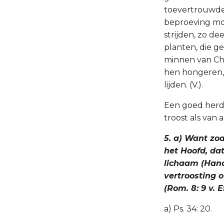
toevertrouwde 
beproeving moe
strijden, zo de
planten, die g
minnen van Chr
hen hongeren, 
lijden. (V.).
Een goed herde
troost als van 
5. a) Want zoal
het Hoofd, da
lichaam (Hand. 
vertroosting o
(Rom. 8: 9 v. Ef
a) Ps. 34: 20.