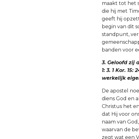
maakt tot het 
die hij met Ti
geeft hij opze
begin van dit 
standpunt, ve
gemeenschappel
banden voor ee
3. Geloofd zij
1: 3. 1 Kor. 1
werkelijk eigen
De apostel noe
diens God en a
Christus het en
dat Hij voor on
naam van God, 
waarvan de be
zegt wat een Va