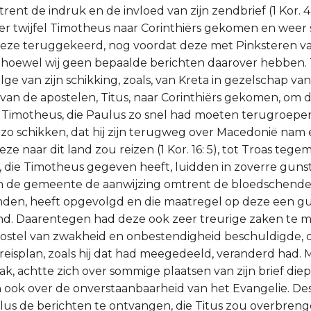
nt de indruk en de invloed van zijn zendbrief (1 Kor. 4: 17
er twijfel Timotheus naar Corinthiërs gekomen en weer 
feze teruggekeerd, nog voordat deze met Pinksteren va
t, hoewel wij geen bepaalde berichten daarover hebben.
ge van zijn schikking, zoals, van Kreta in gezelschap va
van de apostelen, Titus, naar Corinthiërs gekomen, om
Timotheus, die Paulus zo snel had moeten terugroepen.
zo schikken, dat hij zijn terugweg over Macedonië nam 
eze naar dit land zou reizen (1 Kor. 16: 5), tot Troas te
die Timotheus gegeven heeft, luidden in zoverre gunsti
n de gemeente de aanwijzing omtrent de bloedschender, d
den, heeft opgevolgd en die maatregel op deze een gu
d. Daarentegen had deze ook zeer treurige zaken te m
stel van zwakheid en onbestendigheid beschuldigde, om
 reisplan, zoals hij dat had meegedeeld, veranderd had.
k, achtte zich over sommige plaatsen van zijn brief die
 ook over de onverstaanbaarheid van het Evangelie. De
us de berichten te ontvangen, die Titus zou overbreng