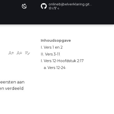
onlinebijbelverklaring.github.io
6
4
Inhoudsopgave
I. Vers 1 en 2
II. Vers 3-11
I. Vers 12-Hoofdstuk 2:17
a. Vers 12-24
 eersten aan
len verdeeld