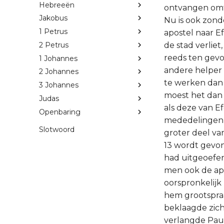
Hebreeën
ontvangen omtre
Jakobus
Nu is ook zond
1 Petrus
apostel naar E
2 Petrus
de stad verlie
reeds ten gevol
1 Johannes
andere helper 
2 Johannes
te werken dan 
3 Johannes
moest het dan 
Judas
als deze van Ef
Openbaring
mededelingen, 
Slotwoord
groter deel va
13 wordt gevon
had uitgeoefen
men ook de apo
oorspronkelijk
hem grootspraa
beklaagde zich
verlangde Paul