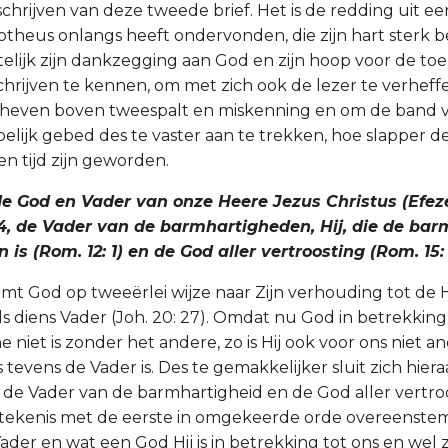
schrijven van deze tweede brief. Het is de redding uit e
motheus onlangs heeft ondervonden, die zijn hart sterk b
ttelijk zijn dankzegging aan God en zijn hoop voor de t
schrijven te kennen, om met zich ook de lezer te verheff
rheven boven tweespalt en miskenning en om de band v
ijk gebed des te vaster aan te trekken, hoe slapper d
n tijd zijn geworden.
 de God en Vader van onze Heere Jezus Christus (Efeze. 
5: 24, de Vader van de barmhartigheden, Hij, die de ba
 is (Rom. 12: 1) en de God aller vertroosting (Rom. 15: 
mt God op tweeërlei wijze naar Zijn verhouding tot de H
ls diens Vader (Joh. 20: 27). Omdat nu God in betrekking
e niet is zonder het andere, zo is Hij ook voor ons niet 
s tevens de Vader is. Des te gemakkelijker sluit zich hie
de Vader van de barmhartigheid en de God aller vertroo
tekenis met de eerste in omgekeerde orde overeenstem
der en wat een God Hij is in betrekking tot ons en wel z