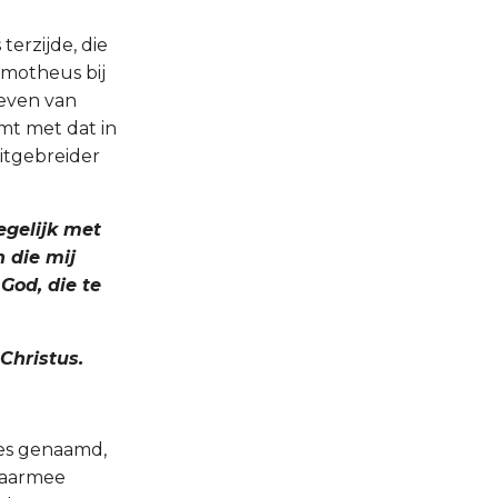
 terzijde, die
Timotheus bij
ieven van
omt met dat in
uitgebreider
egelijk met
 die mij
God, die te
Christus.
nes genaamd,
daarmee