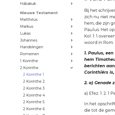
Hábakuk
Bij het schrijve
Nieuwe Testament
zich nu niet me
Matthéüs
hem, die zijn g
Markus
Paulus. Het ops
Lukas
Kol. 1: 1 overe
Johannes
woord in Rom. 1:
Handelingen
1. Paulus, een
Romeinen
hem Timotheus
1 Korinthe
berichten aan
2 Korinthe
Corinthiërs is,
2 Korinthe 1
2 Korinthe 2
2. a) Genade 
2 Korinthe 3
a) Efez. 1: 2. 1 P
2 Korinthe 4
2 Korinthe 5
In het opschri
2 Korinthe 6
die tot de ge