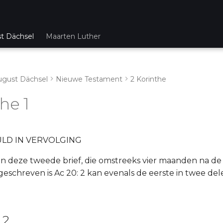
st Dächsel
Maarten Luther
ugust Dächsel
Nieuwe Testament
2 Korinthe
he 1
ULD IN VERVOLGING
an deze tweede brief, die omstreeks vier maanden na de
 geschreven is Ac 20: 2 kan evenals de eerste in twee de
 2