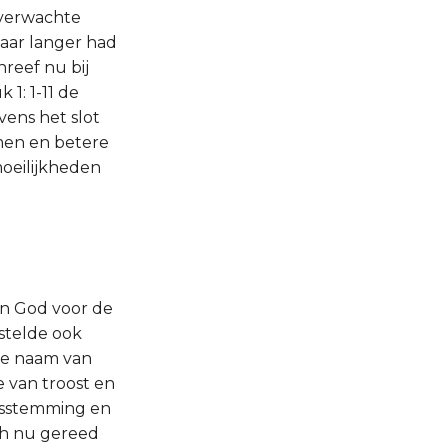
 verwachte
daar langer had
hreef nu bij
 1: 1-11 de
vens het slot
omen en betere
oeilijkheden
an God voor de
 stelde ook
 de naam van
 van troost en
dsstemming en
ich nu gereed