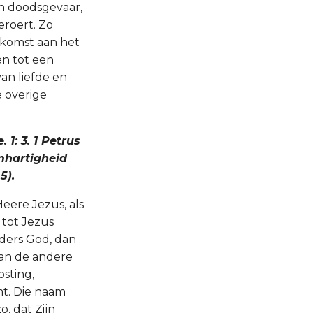
en doodsgevaar,
eroert. Zo
oekomst aan het
en tot een
an liefde en
e overige
1: 3. 1 Petrus
rmhartigheid
5).
eere Jezus, als
 tot Jezus
anders God, dan
raan de andere
sting,
t. Die naam
o, dat Zijn