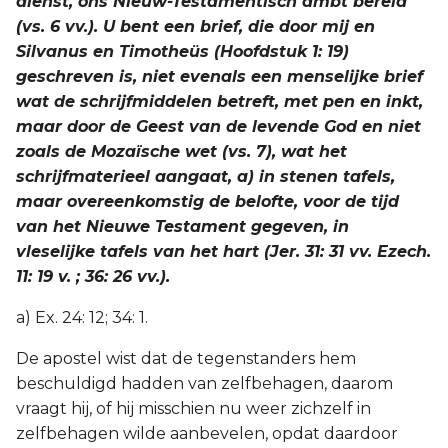
dienst, ons Nieuw-Testamentisch ambt bereid
(vs. 6 vv.). U bent een brief, die door mij en
Silvanus en Timotheüs (Hoofdstuk 1: 19)
geschreven is, niet evenals een menselijke brief
wat de schrijfmiddelen betreft, met pen en inkt,
maar door de Geest van de levende God en niet
zoals de Mozaïsche wet (vs. 7), wat het
schrijfmaterieel aangaat, a) in stenen tafels,
maar overeenkomstig de belofte, voor de tijd
van het Nieuwe Testament gegeven, in
vleselijke tafels van het hart (Jer. 31: 31 vv. Ezech.
11: 19 v. ; 36: 26 vv.).
a) Ex. 24: 12; 34: 1.
De apostel wist dat de tegenstanders hem
beschuldigd hadden van zelfbehagen, daarom
vraagt hij, of hij misschien nu weer zichzelf in
zelfbehagen wilde aanbevelen, opdat daardoor