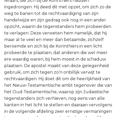
leraars, die zich bij de Korinthiërs hadden
ingedrongen. Hij deed dit met opzet, om zich zo de
Joël
weg te banen tot de rechtvaardiging van zijn
handelwijze en zijn gedrag ook nog in een ander
Jona
opzicht, waarin de tegenstanders hem probeerden
te verlagen. Deze verweten hem namelijk, dat hij
Hábakuk
maar al te veel en meer dan betaamde, zichzelf
beroemde en zich bij de Korinthiërs in een licht
probeerde te plaatsen, dat anderen die wel meer
ere waardig waren, bij hem moest in de schaduw
plaatsen. De apostel maakt van deze gelegenheid
gebruik, om zich tegen zo’n onbillijk verwijt te
rechtvaardigen. Hij doet dit om de heerlijkheid van
het Nieuw-Testamentische ambt tegenover die van
het Oud-Testamentische, waarop zijn Judaïstische
tegenstanders zich verhieven, nog eens van alle
kanten in het licht te stellen en daaraan vervolgens
in de volgende afdeling zeer ernstige vermaningen