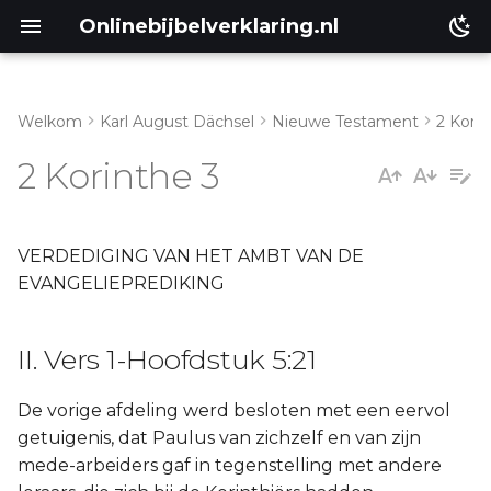
Onlinebijbelverklaring.nl
Welkom
Karl August Dächsel
Nieuwe Testament
2 Kori
Inleiding
II. Vers 1-Hoofdstuk 5:21
2 Korinthe 3
Genesis
a. Vs. 1-Hoofdstuk 4:6
Éxodus
VERDEDIGING VAN HET AMBT VAN DE
EVANGELIEPREDIKING
Leviticus
II. Vers 1-Hoofdstuk 5:21
Numeri
De vorige afdeling werd besloten met een eervol
Ruth
getuigenis, dat Paulus van zichzelf en van zijn
mede-arbeiders gaf in tegenstelling met andere
Prediker