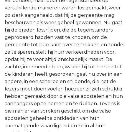
verbonden, maar door de tegenstanders op
verschillende manieren waren los gemaakt, weer
Joël
zo sterk aangehaald, dat hij de gemeente mag
beschouwen als weer geheel gewonnen. Nu gaat
Jona
hij de draden lossnijden, die de tegenstanders
geprobeerd hadden vast te knopen, om de
Hábakuk
gemeente tot hun kant over te trekken en zonder
ze te sparen, stelt hij hun verkeerdheden voor,
opdat hij ze voor altijd onschadelijk maakt. De
zachte, innemende toon, waarin hij tot hiertoe tot
de kinderen heeft gesproken, gaat nu over in een
andere, in een scherpe en snijdende, die het de
lezers moet doen voelen hoezeer zij zich schuldig
hebben gemaakt door die valse apostelen en hun
aanhangers op te nemen en te dulden. Tevens is
die manier van spreken geschikt om die valse
apostelen geheel te ontkleden van hun
aanmatigende waardigheid en ze in al hun