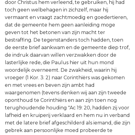
door Christus hem verleend, te gebruiken, hij had
toch geen welbehagen in zichzelf, maar hij
vermaant en vraagt zachtmoedig en goedertieren,
dat de gemeente hem geen aanleiding moge
geven tot het betonen van zijn macht ter
bestraffing. De tegenstanders toch hadden, toen
de eerste brief aankwam en de gemeente diep trof,
de indruk daarvan willen verzwakken door de
lasterlijke rede, die Paulus hier uit hun mond
woordelijk overneemt. De zwakheid, waarin hij
vroeger (1 Kor. 3: 2) naar Corinthiërs was gekomen
en met vrees en beven zijn ambt had
waargenomen (tevens denken wij aan zijn tweede
oponthoud te Corinthiërs en aan zijn toen nog
terughoudende houding "Ac 19: 20, hadden zij voor
lafheid en kruiperij verklaard en hem nu in verband
met de latere brief afgeschilderd als iemand, die zijn
gebrek aan persoonlijke moed probeerde te