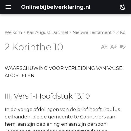
Onlinebijbelverklaring.nl
Welkom
Karl August Dächsel
Nieuwe Testament
2 Kori
Inleiding
III. Vers 1-Hoofdstuk 13:10
2 Korinthe 10
Genesis
a. Vers 1-18
Éxodus
WAARSCHUWING VOOR VERLEIDING VAN VALSE
APOSTELEN
Leviticus
III. Vers 1-Hoofdstuk 13:10
Numeri
In de vorige afdelingen van de brief heeft Paulus
Ruth
de handen, die de gemeente te Corinthiërs aan
hem, aan zijn bediening en aan zijn persoon
Prediker