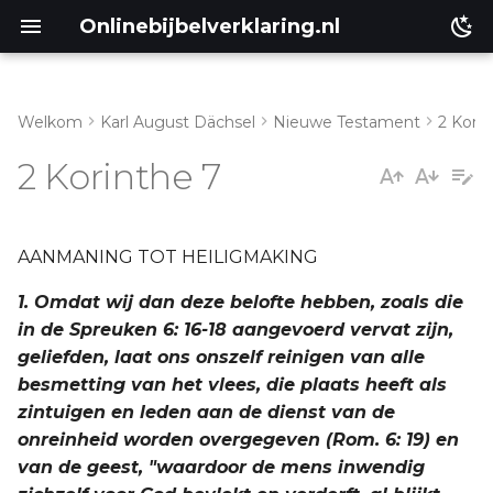
Onlinebijbelverklaring.nl
Welkom
Karl August Dächsel
Nieuwe Testament
2 Kori
Inleiding
I. Vers 2-Hoofdstuk 9:15
2 Korinthe 7
Genesis
a. Vers 2-16
Éxodus
AANMANING TOT HEILIGMAKING
1. Omdat wij dan deze belofte hebben, zoals die
Leviticus
in de Spreuken 6: 16-18 aangevoerd vervat zijn,
geliefden, laat ons onszelf reinigen van alle
Numeri
besmetting van het vlees, die plaats heeft als
zintuigen en leden aan de dienst van de
Ruth
onreinheid worden overgegeven (Rom. 6: 19) en
van de geest, "waardoor de mens inwendig
Prediker