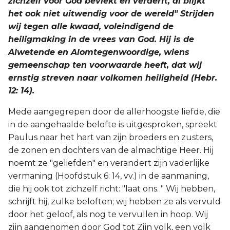
zichzelf voor God bevlekt en verderft, al blijkt
het ook niet uitwendig voor de wereld" Strijden
Joël
wij tegen alle kwaad, voleindigend de
heiligmaking in de vrees van God. Hij is de
Jona
Alwetende en Alomtegenwoordige, wiens
gemeenschap ten voorwaarde heeft, dat wij
Hábakuk
ernstig streven naar volkomen heiligheid (Hebr.
12: 14).
Mede aangegrepen door de allerhoogste liefde, die
in de aangehaalde belofte is uitgesproken, spreekt
Paulus naar het hart van zijn broeders en zusters,
de zonen en dochters van de almachtige Heer. Hij
noemt ze "geliefden" en verandert zijn vaderlijke
vermaning (Hoofdstuk 6: 14, vv.) in de aanmaning,
die hij ook tot zichzelf richt: "laat ons. " Wij hebben,
schrijft hij, zulke beloften; wij hebben ze als vervuld
door het geloof, als nog te vervullen in hoop. Wij
zijn aangenomen door God tot Zijn volk, een volk