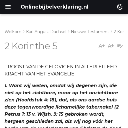
Onlinebijbelverklaring.nl
Welkom
Karl August Dächsel
Nieuwe Testament
2 Kori
Inleiding
c. Vers 11-21
2 Korinthe 5
Genesis
Éxodus
TROOST VAN DE GELOVIGEN IN ALLERLEI LEED.
KRACHT VAN HET EVANGELIE
Leviticus
1. Want wij weten, omdat wij degenen zijn, die
niet op het zichtbare, maar op het onzichtbare
Numeri
zien (Hoofdstuk 4: 18), dat, als ons aardse huis
deze tegenwoordige lichamelijke tabernakel (2
Ruth
Petrus 1: 13 v. Wijsh. 9: 15 gebroken wordt,
hetgeen geschieden zal, als wij nog vóór het
Prediker