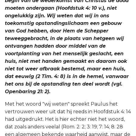
begin van de wederkomst van Christus de dood
moeten ondergaan (Hoofdstuk 4: 10 v.), niet
Joël
ongelukkig zijn. Wij weten dat wij in ons
toekomstig opstandingslichaam een gebouw
Jona
van God hebben, door Hem de Schepper
teweeggebracht, in de plaats van hetgeen wij
Hábakuk
ontvangen hadden door middel van de
voortplanting van het menselijk geslacht, een
huis, niet met handen gemaakt en daarom ook
niet tot weer afbraak bestemd, maar een huis,
dat eeuwig (2 Tim. 4: 8) is in de hemel, vanwaar
het ons bij de opstanding ten deel wordt (vgl.
Openbaring 21: 2).
Met het woord "wij weten" spreekt Paulus het
vertrouwen weer uit dat hij reeds in Hoofdstuk 4: 14
had uitgedrukt. Het is hier echter niet het woord,
dat zoals anders veelal (Rom. 2: 2; 3: 19; 7: 14; 8: 28
een algemeen bekende waarheid aanwijst, maar de