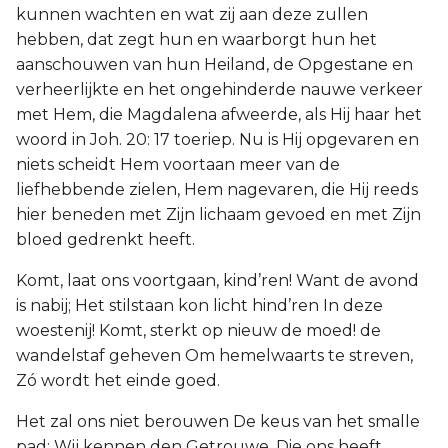
kunnen wachten en wat zij aan deze zullen
hebben, dat zegt hun en waarborgt hun het
aanschouwen van hun Heiland, de Opgestane en
verheerlijkte en het ongehinderde nauwe verkeer
met Hem, die Magdalena afweerde, als Hij haar het
woord in Joh. 20: 17 toeriep. Nu is Hij opgevaren en
niets scheidt Hem voortaan meer van de
liefhebbende zielen, Hem nagevaren, die Hij reeds
hier beneden met Zijn lichaam gevoed en met Zijn
bloed gedrenkt heeft.
Komt, laat ons voortgaan, kind’ren! Want de avond
is nabij; Het stilstaan kon licht hind’ren In deze
woestenij! Komt, sterkt op nieuw de moed! de
wandelstaf geheven Om hemelwaarts te streven,
Zó wordt het einde goed.
Het zal ons niet berouwen De keus van het smalle
pad; Wij kennen den Getrouwe, Die ons heeft