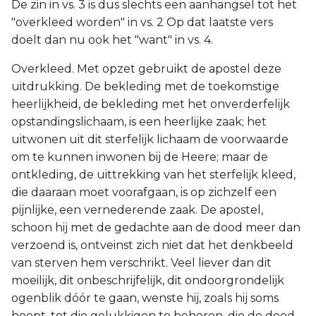
De zin in vs. 3 is dus slechts een aanhangsel tot het
"overkleed worden" in vs. 2 Op dat laatste vers
doelt dan nu ook het "want" in vs. 4.
Overkleed. Met opzet gebruikt de apostel deze
uitdrukking. De bekleding met de toekomstige
heerlijkheid, de bekleding met het onverderfelijk
opstandingslichaam, is een heerlijke zaak; het
uitwonen uit dit sterfelijk lichaam de voorwaarde
om te kunnen inwonen bij de Heere; maar de
ontkleding, de uittrekking van het sterfelijk kleed,
die daaraan moet voorafgaan, is op zichzelf een
pijnlijke, een vernederende zaak. De apostel,
schoon hij met de gedachte aan de dood meer dan
verzoend is, ontveinst zich niet dat het denkbeeld
van sterven hem verschrikt. Veel liever dan dit
moeilijk, dit onbeschrijfelijk, dit ondoorgrondelijk
ogenblik dóór te gaan, wenste hij, zoals hij soms
hoopt, tot die gelukkigen te behoren, die de dood