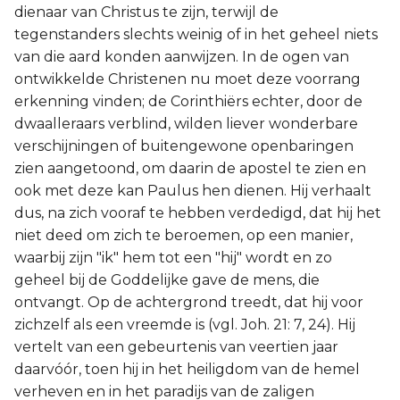
dienaar van Christus te zijn, terwijl de
Joël
tegenstanders slechts weinig of in het geheel niets
van die aard konden aanwijzen. In de ogen van
Jona
ontwikkelde Christenen nu moet deze voorrang
erkenning vinden; de Corinthiërs echter, door de
Hábakuk
dwaalleraars verblind, wilden liever wonderbare
verschijningen of buitengewone openbaringen
zien aangetoond, om daarin de apostel te zien en
ook met deze kan Paulus hen dienen. Hij verhaalt
dus, na zich vooraf te hebben verdedigd, dat hij het
niet deed om zich te beroemen, op een manier,
waarbij zijn "ik" hem tot een "hij" wordt en zo
geheel bij de Goddelijke gave de mens, die
ontvangt. Op de achtergrond treedt, dat hij voor
zichzelf als een vreemde is (vgl. Joh. 21: 7, 24). Hij
vertelt van een gebeurtenis van veertien jaar
daarvóór, toen hij in het heiligdom van de hemel
verheven en in het paradijs van de zaligen