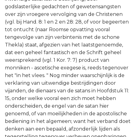
godslasterlijke gedachten of gewetensangsten
over zijn vroegere vervolging van de Christenen
(vgl. bij Hand. 8: 1 en 2 en 28: 28, of voor begeerten
tot ontucht (naar Roomse opvatting vooral
tengevolge van zijn verbintenis met de schone
Thekla) staat, afgezien van het laatstgenoemde,
dat een geheel fantastisch en de Schrift geheel
weersprekend (vgl. 1 Kor. 7: 7) product van
monniken - ascetische exegese is, reeds tegenover
het "in het vlees. " Nog minder waarschijnlijk is de
verklaring van uitwendige bestrijdingen door
vijanden, de dienaars van de satans in Hoofdstuk 11:
15, onder welke vooral een zich moet hebben
onderscheiden, de engel van de satan hier
genoemd, of van moeilijkheden in de apostolische
bediening in het algemeen; want het verband doet
denken aan een bepaald, afzonderlijk lijden als
tegenstelling tegenover verheven openbaringen