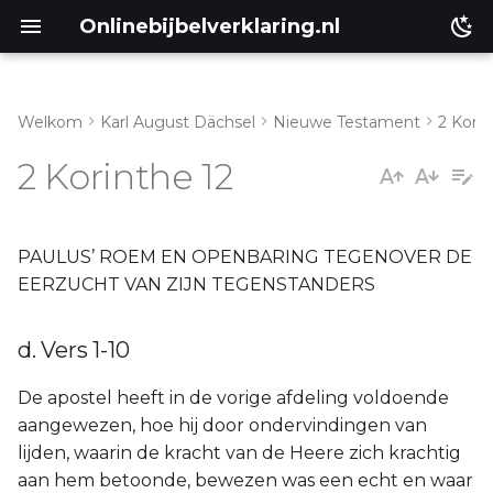
Onlinebijbelverklaring.nl
Welkom
Karl August Dächsel
Nieuwe Testament
2 Kori
Inleiding
d. Vers 1-10
2 Korinthe 12
Genesis
e. Vers 11-18
Éxodus
f. Vers 19-Hoofdstuk 13:10
PAULUS’ ROEM EN OPENBARING TEGENOVER DE
EERZUCHT VAN ZIJN TEGENSTANDERS
Leviticus
d. Vers 1-10
Numeri
De apostel heeft in de vorige afdeling voldoende
Ruth
aangewezen, hoe hij door ondervindingen van
lijden, waarin de kracht van de Heere zich krachtig
Prediker
aan hem betoonde, bewezen was een echt en waar