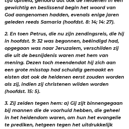
tijd ophield, gehoord dat ook de heidenen in een
gewichtig en beslissend begin het woord van
Joël
God aangenomen hadden, evenals enige jaren
geleden reeds Samaria (hoofdst. 8: 14; 14: 27).
Jona
2. En toen Petrus, die nu zijn zendingsreis, die hij
Hábakuk
in hoofdst. 9: 32 was begonnen, beëindigd had,
opgegaan was naar Jeruzalem, verschilden zij
die uit de besnijdenis waren met hem van
mening. Dezen toch meendendat hij zich aan
een grote misstap had schuldig gemaakt en
eisten dat ook de heidenen eerst zouden worden
als zij, indien zij christenen wilden worden
(hoofdst. 15: 5).
3. Zij zeiden tegen hem: a) Gij zijt binnengegaan
bij mannen die de voorhuid hebben, die geheel
in het heidendom waren, om hun het evangelie
te prediken, hetgeen tegen het uitdrukkelijk