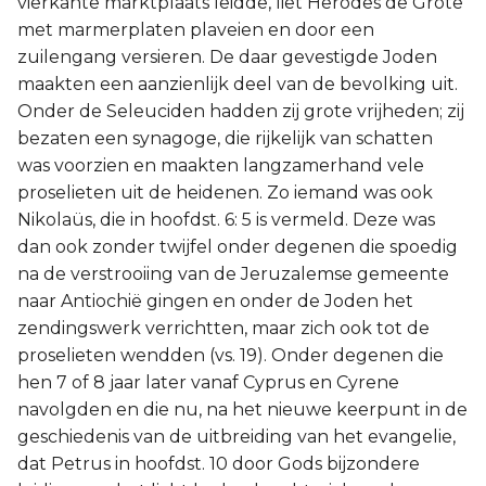
vierkante marktplaats leidde, liet Herodes de Grote
met marmerplaten plaveien en door een
zuilengang versieren. De daar gevestigde Joden
maakten een aanzienlijk deel van de bevolking uit.
Onder de Seleuciden hadden zij grote vrijheden; zij
bezaten een synagoge, die rijkelijk van schatten
was voorzien en maakten langzamerhand vele
proselieten uit de heidenen. Zo iemand was ook
Nikolaüs, die in hoofdst. 6: 5 is vermeld. Deze was
dan ook zonder twijfel onder degenen die spoedig
na de verstrooiing van de Jeruzalemse gemeente
naar Antiochië gingen en onder de Joden het
zendingswerk verrichtten, maar zich ook tot de
proselieten wendden (vs. 19). Onder degenen die
hen 7 of 8 jaar later vanaf Cyprus en Cyrene
navolgden en die nu, na het nieuwe keerpunt in de
geschiedenis van de uitbreiding van het evangelie,
dat Petrus in hoofdst. 10 door Gods bijzondere