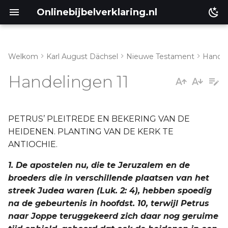
Onlinebijbelverklaring.nl
Welkom
Karl August Dächsel
Nieuwe Testament
Handel
Inleiding
g. Vers 19-30
Handelingen 11
Genesis
Éxodus
PETRUS’ PLEITREDE EN BEKERING VAN DE
HEIDENEN. PLANTING VAN DE KERK TE
Leviticus
ANTIOCHIE.
1. De apostelen nu, die te Jeruzalem en de
Numeri
broeders die in verschillende plaatsen van het
streek Judea waren (Luk. 2: 4), hebben spoedig
Ruth
na de gebeurtenis in hoofdst. 10, terwijl Petrus
naar Joppe teruggekeerd zich daar nog geruime
Prediker