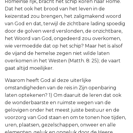
Romeinse rijk, bracht het schip koren naar Rome.
Dat het ook het brood van het leven in de
keizerstad zou brengen, het zaligmakend woord
van God en dat, terwijl de zichtbare lading spoedig
door de golven werd verslonden, de onzichtbare,
het Woord van God, ongedeerd zou overkomen,
wie vermoedde dat op het schip? Maar het is alsof
de vijand de hemelse zegen niet wilde laten
overkomen in het Westen (Matth. 8: 25); de vaart
gaat altijd moeilijker.
Waarom heeft God al deze uiterlijke
omstandigheden van de reis in Zijn openbaring
laten optekenen? 1) Om daaruit de leren dat ook
de wonderbaarste en ruimste wegen van de
gelovigen onder het meest juiste bestuur en de
voorzorg van God staan en om te tonen hoe tijden,
uren, plaatsen, gezelschappen, onweer en alle
elementen, geluk en ongeluk door de Heere