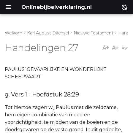
Onlinebijbelverklaring.nl
Welkom
Karl August Dächsel
Nieuwe Testament
Handel
Inleiding
g. Vers 1 - Hoofdstuk 28:29
Handelingen 27
Genesis
Éxodus
PAULUS’ GEVAARLIJKE EN WONDERLIJKE
SCHEEPVAART
Leviticus
g. Vers 1 - Hoofdstuk 28:29
Numeri
Tot hiertoe zagen wij Paulus met die zeldzame,
Ruth
hem eigen combinatie van moed en
voorzichtigheid, te midden van de boeien en de
Prediker
doodsgevaren op de vaste grond. In dit gedeelte,