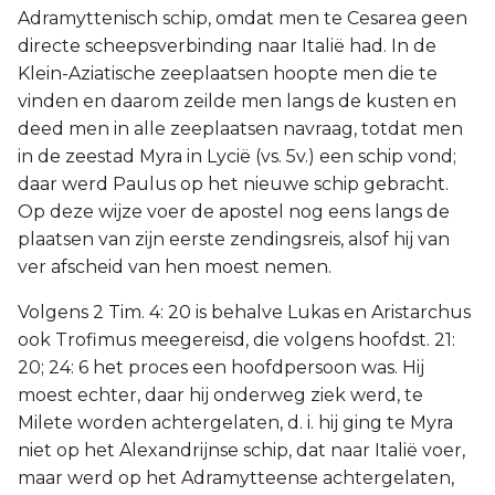
Adramyttenisch schip, omdat men te Cesarea geen
directe scheepsverbinding naar Italië had. In de
Klein-Aziatische zeeplaatsen hoopte men die te
vinden en daarom zeilde men langs de kusten en
deed men in alle zeeplaatsen navraag, totdat men
in de zeestad Myra in Lycië (vs. 5v.) een schip vond;
daar werd Paulus op het nieuwe schip gebracht.
Op deze wijze voer de apostel nog eens langs de
plaatsen van zijn eerste zendingsreis, alsof hij van
ver afscheid van hen moest nemen.
Volgens 2 Tim. 4: 20 is behalve Lukas en Aristarchus
ook Trofimus meegereisd, die volgens hoofdst. 21:
20; 24: 6 het proces een hoofdpersoon was. Hij
moest echter, daar hij onderweg ziek werd, te
Milete worden achtergelaten, d. i. hij ging te Myra
niet op het Alexandrijnse schip, dat naar Italië voer,
maar werd op het Adramytteense achtergelaten,