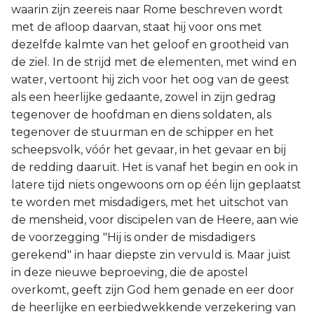
waarin zijn zeereis naar Rome beschreven wordt
Joël
met de afloop daarvan, staat hij voor ons met
dezelfde kalmte van het geloof en grootheid van
Jona
de ziel. In de strijd met de elementen, met wind en
water, vertoont hij zich voor het oog van de geest
Hábakuk
als een heerlijke gedaante, zowel in zijn gedrag
tegenover de hoofdman en diens soldaten, als
tegenover de stuurman en de schipper en het
scheepsvolk, vóór het gevaar, in het gevaar en bij
de redding daaruit. Het is vanaf het begin en ook in
latere tijd niets ongewoons om op één lijn geplaatst
te worden met misdadigers, met het uitschot van
de mensheid, voor discipelen van de Heere, aan wie
de voorzegging "Hij is onder de misdadigers
gerekend" in haar diepste zin vervuld is. Maar juist
in deze nieuwe beproeving, die de apostel
overkomt, geeft zijn God hem genade en eer door
de heerlijke en eerbiedwekkende verzekering van