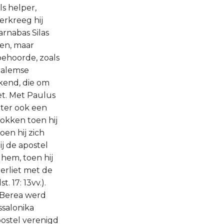
 het collegie van oudsten. Wij vinden verder bijv. ten opzichte van Titus, over wie wij bij hoofdst. 18: 23 moeten spreken, een dergelijk gedrag nergens aangeduid. Het geheel moet dus bij Timotheüs een bijzondere betekenis hebben en deze heeft het ook in verband met alle bijzondere omstandigheden. Wij hebben vroeger gezien hoe Barnabas Markus als helper wilde opdringen en toen zijn wil niet doorging, zich liever zelf van Paulus afscheidde, dan dat hij diens mening toegaf. Daarvoor moest nu Timotheüs de apostel een vergoeding zijn en dan bewijzen de profetieën omtrent hem in 1 Tim. 1: 18; 4: 14 dat voor de helper van mensenzijde opgedrongen, maar die Paulus had afgewezen, hem nu in de gekozene een helper was ten deel gevallen, door God gegeven en door God begenadigd. Zo is het een dankbare aanname van zo’n geschenk, als Paulus de door de Heilige Geest tot het werk geroepene aan een zelfde wijding tot het ambt onderwerpt, als eens aan hem en aan Barnabas was volbracht (hoofdst. 13: 2v.). Daarmee was het van Godswege gesanctioneerde en kerkelijk geïnaugureerde werk van de heidenbekering, dat oorspronkelijk op twee dragers wa