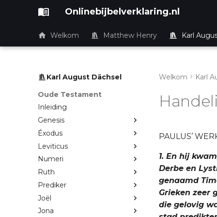
Onlinebijbelverklaring.nl
Welkom
Matthew Henry
Karl Augu
Karl August Dächsel
Welkom
Karl A
Oude Testament
Handel
Inleiding
Genesis
Éxodus
PAULUS’ WERK 
Leviticus
1. En hij kwam
Numeri
Derbe en Lystr
Ruth
genaamd Timoth
Prediker
Grieken zeer g
Joël
die gelovig w
Jona
stad predikten