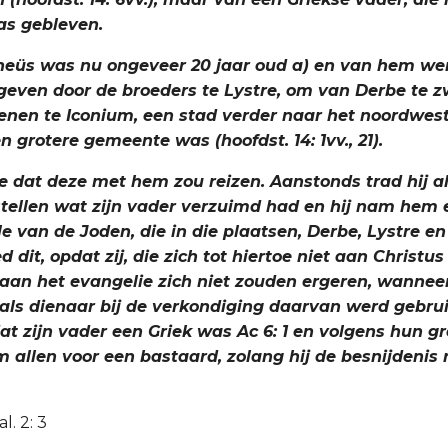
s gebleven.
heüs was nu ongeveer 20 jaar oud a) en van hem we
geven door de broeders te Lystre, om van Derbe te z
tenen te Iconium, een stad verder naar het noordwes
 grotere gemeente was (hoofdst. 14: 1vv., 21).
de dat deze met hem zou reizen. Aanstonds trad hij al
rstellen wat zijn vader verzuimd had en hij nam hem
e van de Joden, die in die plaatsen, Derbe, Lystre en
d dit, opdat zij, die zich tot hiertoe niet aan Christ
aan het evangelie zich niet zouden ergeren, wannee
ls dienaar bij de verkondiging daarvan werd gebruik
at zijn vader een Griek was Ac 6: 1 en volgens hun g
m allen voor een bastaard, zolang hij de besnijdenis 
al. 2: 3