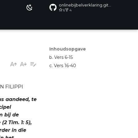
onlinebijbelverklaring.github.io
6
4
Inhoudsopgave
b. Vers 6-15
c. Vers 16-40
N FILIPPI
sus aandeed, te
cipel
m bij de
2 Tim. 1: 5),
der in die
in het