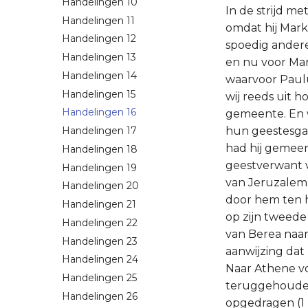
Handelingen 10
In de strijd met Barnabas had Paulus Barnabas zelf moeten verliezen als helper, omdat hij Markus niet had willen meenemen; maar in plaats van deze verkreeg hij spoedig anderen, jongeren, aan hem ondergeschikten - in plaats van Barnabas Silas en nu voor Markus Timotheüs. Silas (een vorm meer gewoon bij de Joden, maar waarvoor Paulus en Petrus zich bedienen van het volledige Silvanus) behoorde, zoals wij reeds uit hoofdst. 15: 22, 27, 32 vv. weten, oorspronkelijk tot de Jeruzalemse gemeente. En wel werd hij onder de voornaamste leden daarvan gerekend, die om hun geestesgaven in bijzonder aanzien stonden, want hij was de profeet. Met Paulus had hij gemeen dat hij ook een Romeins burger was (vs. 37). Hij was echter ook een geestverwant van hem en hij voelde zich zeker vooral tot hem aangetrokken toen hij van Jeruzalem naar Antiochië verhuisde (hoofdst. 15: 34), of tenminste toen hij zich door hem ten helper liet verbinden (hoofdst. 15: 40). Hij bleef dan ook bij de apostel op zijn tweede zendingsreis door Klein-Azië en Macedonië, totdat deze hem, toen hij van Berea naar Athene moest vluchten met Timotheüs in die stad achterliet met de aanwijzing dat zij hem spoedig naar Griekenland volgen zouden (hoofdst. 17: 13vv.). Naar Athene volgde eens alleen Timotheüs Paulus, terwijl Silas nog te Berea werd teruggehouden; hem werd echter door Paulus een zending naar Thessalonika opgedragen (1 Thess. 3: 1vv.). Pas in Korinthe zijn beiden weer met de apostel verenigd (hoofdst. 18: 5; 1 Thess. 1: 1; 2 Thess. 1: 1 en zij blijven daar ook na diens afreis over Efeze naar Syrië (hoofdst. 18: 18vv.). Timotheüs nu is ongeveer een half jaar later met Paulus weer te Efeze samengekomen, waarschijnlijk spoedig nadat deze op zijn derde zendingsreis daarheen was gekomen (hoofdst. 19: 1vv.) en hij ontving door hem zijn volle wijding tot de dienst van een helper van de ap
Handelingen 11
Handelingen 12
Handelingen 13
Handelingen 14
Handelingen 15
Handelingen 16
Handelingen 17
Handelingen 18
Handelingen 19
Handelingen 20
Handelingen 21
Handelingen 22
Handelingen 23
Handelingen 24
Handelingen 25
Handelingen 26