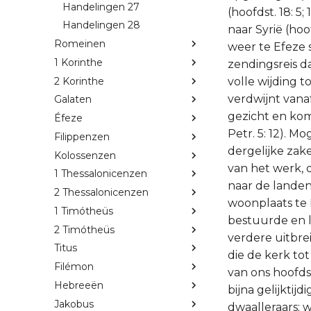
Handelingen 27
Handelingen 28
Romeinen
1 Korinthe
2 Korinthe
Galaten
Éfeze
Filippenzen
Kolossenzen
1 Thessalonicenzen
2 Thessalonicenzen
1 Timótheüs
2 Timótheüs
Titus
Filémon
Hebreeën
Jakobus