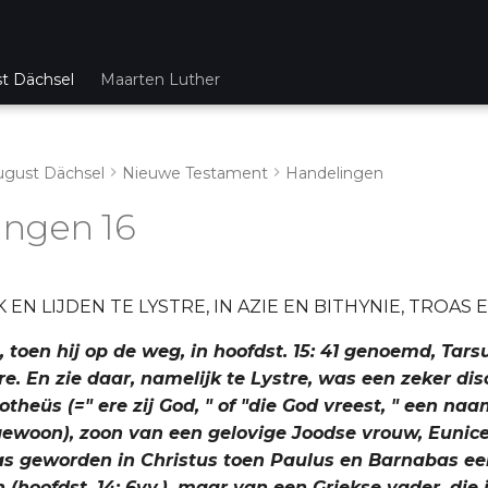
st Dächsel
Maarten Luther
ugust Dächsel
Nieuwe Testament
Handelingen
ingen 16
EN LIJDEN TE LYSTRE, IN AZIE EN BITHYNIE, TROAS E
, toen hij op de weg, in hoofdst. 15: 41 genoemd, Tar
e. En zie daar, namelijk te Lystre, was een zeker dis
eüs (=" ere zij God, " of "die God vreest, " een naa
ewoon), zoon van een gelovige Joodse vrouw, Eunice (
as geworden in Christus toen Paulus en Barnabas eer
 (hoofdst. 14: 6vv.), maar van een Griekse vader, die 