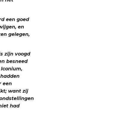
rd een goed
wijgen, en
ten gelegen,
s zijn voogd
 en besneed
 Iconium,
us hadden
r een
t; want zij
rondstellingen
niet had