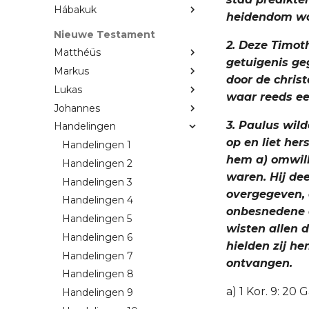
Hábakuk
heidendom wa
Nieuwe Testament
2. Deze Timot
Matthéüs
getuigenis ge
Markus
door de chris
Lukas
waar reeds een
Johannes
3. Paulus wil
Handelingen
op en liet he
Handelingen 1
hem a) omwill
Handelingen 2
waren. Hij dee
Handelingen 3
overgegeven, 
Handelingen 4
onbesnedene a
Handelingen 5
wisten allen d
Handelingen 6
hielden zij he
Handelingen 7
ontvangen.
Handelingen 8
a) 1 Kor. 9: 20 G
Handelingen 9