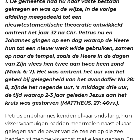
1. De gemeente had nu haar vaste bestaan
gekregen en was op de wijze, in de vorige
Joël
afdeling meegedeeld tot een
Jona
nieuwtestamentische theocratie ontwikkeld
omtrent het jaar 32 na Chr. Petrus nu en
Hábakuk
Johannes gingen op een dag waarop de Heere
hun tot een nieuw werk wilde gebruiken, samen
op naar de tempel, zoals de Heere in de dagen
van Zijn vlees hen twee aan twee heen zond
(Mark. 6: 7). Het was omtrent het uur van het
gebed bij gelegenheid van het avondoffer Nu 28:
8, zijnde het negende uur, ‘s middags drie uur,
de tijd waarop 2-3 jaar geleden Jezus aan het
kruis was gestorven (MATTHEUS. 27: 46vv.).
Petrus en Johannes kenden elkaar sinds lang, hun
vissersvaartuigen hadden meermalen naast elkaar
gelegen aan de oever van de zee en op die zee
hadden zij menige visvangst met elkaar gedaan. En