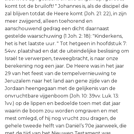
komt tot de bruiloft! " Johannes is, als de discipel die
zal blijven totdat de Heere komt (Joh. 21: 22), in zijn
meer zwijgend, alleen toehorend en
aanschouwend gedrag een dicht daarnaast
gestelde waarschuwing (1 Joh. 2: 18): "Kinderkens,
het is het laatste uur. " Tot hetgeen in hoofdstuk 7:
54vv. plaatshad en dat de uiteindelijke beslissing om
Israël te verwerpen, teweegbracht, is naar onze
berekening nog een jaar. De Heere was in het jaar
29 van het feest van de tempelvernieuwing te
Jeruzalem naar het land aan gene zijde van de
Jordaan heengegaan met de gelijkenis van de
onvruchtbare vijgenboom (Joh. 10: 39vv. Luk. 13:
1vv.) op de lippen en bedoelde toen met dat jaar
waarin de boom zou worden omgraven en met
mest omlegd, of hij nog vrucht zou dragen, de
gehele tweede helft van Daniël’s 70e jaarweek, die
met de tijd van het Nieuwen Testament was