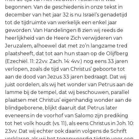
begonnen. Van de geschiedenis in onze tekst in
december van het jaar 32 is nu Israël’s genadetijd
tot de tijdruimte van werkelijk een enkel jaar
geworden. Van Handelingen 8 zien wij reeds de
heerlijkheid van de Heere Zich verwijderen van
Jeruzalem, alhoewel dat met zo’n langzame tred
plaatsheeft, dat tot aan hun staan op de Olijfberg
(Ezechiël. 11: 22vv. Zach. 14: 4vv.) nog eens 33 jaren
verlopen, zoals de tijd van Christus’ geboorte tot
aan de dood van Jezus 33 jaren bedraagt. Dat wij
juist oordelen, als wij het wonder van Petrus aan de
lamme bij de tempel, dat wij beschouwen, parallel
plaatsen met Christus’ eigenhandig wonder aan de
blindgeborene, blijkt daaruit dat Petrus later
eveneens in de voorhof van Salomo zijn prediking
tot het volk houdt (vs. 11), als eens Christus in Joh. 10:
23vv. Dat wij echter ook daarin volgens de Schrift
verklaren, als wij het tegenwoordig tijdstip voor een