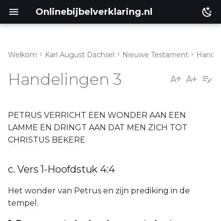
Onlinebijbelverklaring.nl
Welkom
Karl August Dächsel
Nieuwe Testament
Handel
Inleiding
c. Vers 1-Hoofdstuk 4:4
Handelingen 3
Genesis
Éxodus
PETRUS VERRICHT EEN WONDER AAN EEN
LAMME EN DRINGT AAN DAT MEN ZICH TOT
Leviticus
CHRISTUS BEKERE
Numeri
c. Vers 1-Hoofdstuk 4:4
Ruth
Het wonder van Petrus en zijn prediking in de
tempel.
Prediker