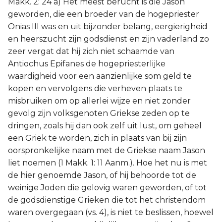
Makk. 2: 24 a) Het meest berucht is die Jason
geworden, die een broeder van de hogepriester
Onias III was en uit bijzonder belang, eergierigheid
en heerszucht zijn godsdienst en zijn vaderland zo
zeer vergat dat hij zich niet schaamde van
Antiochus Epifanes de hogepriesterlijke
waardigheid voor een aanzienlijke som geld te
kopen en vervolgens die verheven plaats te
misbruiken om op allerlei wijze en niet zonder
gevolg zijn volksgenoten Griekse zeden op te
dringen, zoals hij dan ook zelf uit lust, om geheel
een Griek te worden, zich in plaats van bij zijn
oorspronkelijke naam met de Griekse naam Jason
liet noemen (1 Makk. 1: 11 Aanm.). Hoe het nu is met
de hier genoemde Jason, of hij behoorde tot de
weinige Joden die gelovig waren geworden, of tot
de godsdienstige Grieken die tot het christendom
waren overgegaan (vs. 4), is niet te beslissen, hoewel