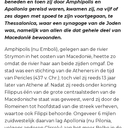
beneden en toen zij door Amphipolis en
Apollonia gereisd waren, kwamen zij, na vijf of
zes dagen met spoed te zijn voortgegaan, te
Thessalonica, waar een synagoge van de Joden
was, namelijk van allen die dat gehele deel van
Macedonië bewoonden.
Amphipolis (nu Emboli), gelegen aan de rivier
Strymon in het oosten van Macedonië, heette zo
omdat de rivier haar aan beide zijden omgaf. De
stad was een stichting van de Atheners in de tijd
van Pericles (437 v. Chr.); toch viel zij reeds 13 jaar
later van Athene af. Nadat zij reeds onder koning
Filippus één van de grote centraalsteden van de
Macedonische staat was geweest, werd zij door de
Romeinen tot hoofdstad van die streek verheven,
waartoe ook Filippi behoorde. Ongeveer 6 mijlen
zuidwestelijk daarvan lag Apollonia (nu Pilonia,
volgens anderen Clissely) aan het meer Bolbe in de