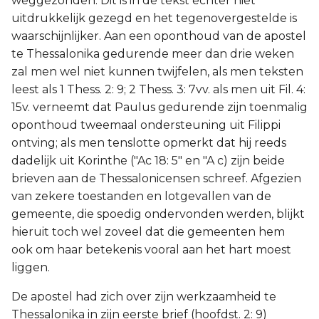
weggezonden. Dit is in de tekst echter niet
uitdrukkelijk gezegd en het tegenovergestelde is
waarschijnlijker. Aan een oponthoud van de apostel
te Thessalonika gedurende meer dan drie weken
zal men wel niet kunnen twijfelen, als men teksten
leest als 1 Thess. 2: 9; 2 Thess. 3: 7vv. als men uit Fil. 4:
15v. verneemt dat Paulus gedurende zijn toenmalig
oponthoud tweemaal ondersteuning uit Filippi
ontving; als men tenslotte opmerkt dat hij reeds
dadelijk uit Korinthe ("Ac 18: 5" en "A c) zijn beide
brieven aan de Thessalonicensen schreef. Afgezien
van zekere toestanden en lotgevallen van de
gemeente, die spoedig ondervonden werden, blijkt
hieruit toch wel zoveel dat die gemeenten hem
ook om haar betekenis vooral aan het hart moest
liggen.
De apostel had zich over zijn werkzaamheid te
Thessalonika in zijn eerste brief (hoofdst. 2: 9)