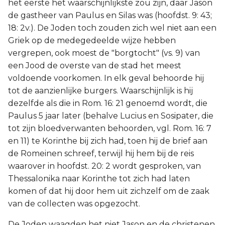
het eerste het waarschijnlijkste zou zijn, daar Jason
de gastheer van Paulus en Silas was (hoofdst. 9: 43;
18: 2v.). De Joden toch zouden zich wel niet aan een
Griek op de medegedeelde wijze hebben
vergrepen, ook moest de "borgtocht" (vs. 9) van
een Jood de overste van de stad het meest
voldoende voorkomen. In elk geval behoorde hij
tot de aanzienlijke burgers. Waarschijnlijk is hij
dezelfde als die in Rom. 16: 21 genoemd wordt, die
Paulus 5 jaar later (behalve Lucius en Sosipater, die
tot zijn bloedverwanten behoorden, vgl. Rom. 16: 7
en 11) te Korinthe bij zich had, toen hij de brief aan
de Romeinen schreef, terwijl hij hem bij de reis
waarover in hoofdst. 20: 2 wordt gesproken, van
Thessalonika naar Korinthe tot zich had laten
komen of dat hij door hem uit zichzelf om de zaak
van de collecten was opgezocht.
De Joden waagden het niet Jason en de christenen