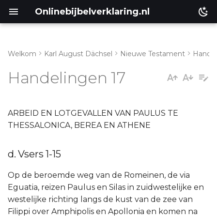
Onlinebijbelverklaring.nl
Welkom
Karl August Dächsel
Nieuwe Testament
Handel
Inleiding
d. Vsers 1-15
Handelingen 17
Genesis
e. Vers 16-34
Éxodus
ARBEID EN LOTGEVALLEN VAN PAULUS TE
THESSALONICA, BEREA EN ATHENE
Leviticus
d. Vsers 1-15
Numeri
Op de beroemde weg van de Romeinen, de via
Ruth
Eguatia, reizen Paulus en Silas in zuidwestelijke en
westelijke richting langs de kust van de zee van
Prediker
Filippi over Amphipolis en Apollonia en komen na