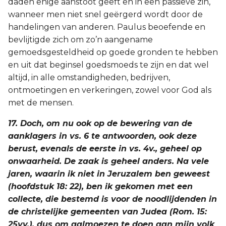
daden enige aanstoot geeft en in een passieve zin,
wanneer men niet snel geërgerd wordt door de
handelingen van anderen. Paulus beoefende en
bevlijtigde zich om zo’n aangename
gemoedsgesteldheid op goede gronden te hebben
en uit dat beginsel goedsmoeds te zijn en dat wel
altijd, in alle omstandigheden, bedrijven,
ontmoetingen en verkeringen, zowel voor God als
met de mensen.
17. Doch, om nu ook op de bewering van de
aanklagers in vs. 6 te antwoorden, ook deze
berust, evenals de eerste in vs. 4v., geheel op
onwaarheid. De zaak is geheel anders. Na vele
jaren, waarin ik niet in Jeruzalem ben geweest
(hoofdstuk 18: 22), ben ik gekomen met een
collecte, die bestemd is voor de noodlijdenden in
de christelijke gemeenten van Judea (Rom. 15:
25vv.), dus om aalmoezen te doen aan mijn volk