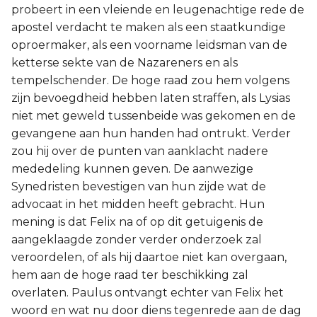
probeert in een vleiende en leugenachtige rede de
Joël
apostel verdacht te maken als een staatkundige
oproermaker, als een voorname leidsman van de
Jona
ketterse sekte van de Nazareners en als
tempelschender. De hoge raad zou hem volgens
Hábakuk
zijn bevoegdheid hebben laten straffen, als Lysias
niet met geweld tussenbeide was gekomen en de
gevangene aan hun handen had ontrukt. Verder
zou hij over de punten van aanklacht nadere
mededeling kunnen geven. De aanwezige
Synedristen bevestigen van hun zijde wat de
advocaat in het midden heeft gebracht. Hun
mening is dat Felix na of op dit getuigenis de
aangeklaagde zonder verder onderzoek zal
veroordelen, of als hij daartoe niet kan overgaan,
hem aan de hoge raad ter beschikking zal
overlaten. Paulus ontvangt echter van Felix het
woord en wat nu door diens tegenrede aan de dag