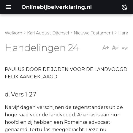
Onlinebijbelverklaring.nl
Welkom
Karl August Dächsel
Nieuwe Testament
Handel
Inleiding
d. Vers 1-27
Handelingen 24
Genesis
Éxodus
PAULUS DOOR DE JODEN VOOR DE LANDVOOGD
FELIX AANGEKLAAGD
Leviticus
d. Vers 1-27
Numeri
Na vijf dagen verschijnen de tegenstanders uit de
Ruth
hoge raad voor de landvoogd. Ananias is aan hun
hoofd en zij hebben een Romeinse advocaat
Prediker
genaamd Tertullas meegebracht. Deze nu